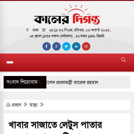
ঢাকা
০৪:১৮:৫৩ পিএম
, রবিবার, ০৯ অগাস্ট ২০২৬ ,
২৫ শ্রাবণ ১৪৩৩ বঙ্গাব্দ (বর্ষাকাল)
, ২৬ সফর ১৪৪৮ হিজরি
সংবাদ শিরোনাম :
িরের কাছে দোয়া চাইলেন প্রধানমন্ত্রী তারেক রহমান
র সফরে দক্ষিণ সুদান ও আবেই গেলেন সেনাপ্রধান
প্রচ্ছদ
স্বাস্থ্য
টির ফ্রি ব্যবহারকারীদের জন্য মেসেজ লিমিট তুলে নিল
খাবার সাজাতে লেটুস পাতার
় পাকিস্তানি হাইকমিশনারের বাসভবনে আগুন, আইসিইউতে