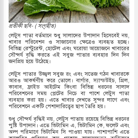
ারাগারে দক্ষিণ কোরিয়ার বন্দি ২৫ শতাংশ বেড়েছে
প্রতীকী ছবি- ( সংগৃহীত)
্র পাশে থাকুক বা না থাকুক, ইরানে একক সামরিক পদক্ষেপের
লেটুস পাতা বর্তমানে শুধু সালাদের উপাদান হিসেবেই নয়,
খাবার পরিবেশন ও সাজানোর ক্ষেত্রেও ব্যবহৃত হচ্ছে।
বিভিন্ন রেস্টুরেন্ট, হোটেল এবং ঘরোয়া আয়োজনে খাবারের
সৌন্দর্য বৃদ্ধি করতে এই সবুজ পাতার ব্যবহার দিন দিন
োকাররমে জুমার বয়ান ও নামাজ পড়াবেন দেওবন্দের
জনপ্রিয় হয়ে উঠেছে।
লেটুস পাতার উজ্জ্বল সবুজ রং এবং সতেজ গঠন খাবারকে
আরও আকর্ষণীয় করে তোলে। বার্গার, স্যান্ডউইচ, গ্রিল,
বাংলা ছাড়লেন জনপ্রিয় ভারতীয় সাংবাদিক ময়ূখ রঞ্জন
কাবাব, ফ্রাইড আইটেম কিংবা বিভিন্ন ধরনের সালাদ
পরিবেশনের সময় প্লেটের নিচে বা পাশে লেটুস পাতা
ব্যবহার করা হয়। এতে খাবার দেখতে সুন্দর লাগে এবং
পরিবেশনে একটি পেশাদারিত্বের ছাপ তৈরি হয়।
 শোন অ্যারেস্ট আবেদন, বরগুনার এসআইয়ের বিরুদ্ধে
শুধু সৌন্দর্য বৃদ্ধিই নয়, লেটুস পাতায় রয়েছে বিভিন্ন ধরনের
পুষ্টি উপাদান। এতে ভিটামিন এ, ভিটামিন কে, ফলেট এবং
অল্প পরিমাণে ভিটামিন সি পাওয়া যায়। পাশাপাশি এতে
ৃতি জাদুঘর নতুন বাংলাদেশের পথচলার কেন্দ্র হবে: ড.