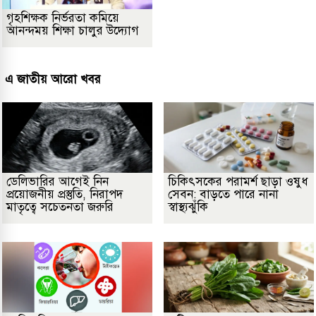
গৃহশিক্ষক নির্ভরতা কমিয়ে
আনন্দময় শিক্ষা চালুর উদ্যোগ
এ জাতীয় আরো খবর
ডেলিভারির আগেই নিন
চিকিৎসকের পরামর্শ ছাড়া ওষুধ
প্রয়োজনীয় প্রস্তুতি, নিরাপদ
সেবন: বাড়তে পারে নানা
মাতৃত্বে সচেতনতা জরুরি
স্বাস্থ্যঝুঁকি