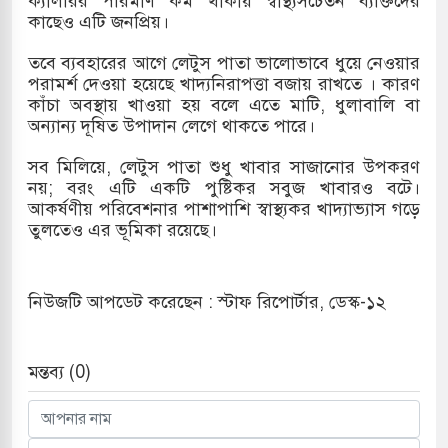
ক্যালরির পরিমাণ কম থাকায় স্বাস্থ্যসচেতন ব্যক্তিদের
কাছেও এটি জনপ্রিয়।
তবে ব্যবহারের আগে লেটুস পাতা ভালোভাবে ধুয়ে নেওয়ার
সহ বিভিন্ন খাতে সৌদির বিনিয়োগের আহবান প্রধানমন্ত্রীর
পরামর্শ দেওয়া হয়েছে খাদ্যনিরাপত্তা বজায় রাখতে । কারণ
কাঁচা অবস্থায় খাওয়া হয় বলে এতে মাটি, ধুলাবালি বা
ে হামলায় ছাত্রদল ও ছাত্রলীগের আচরণ ইসরায়েলের
অন্যান্য দূষিত উপাদান লেগে থাকতে পারে।
সব মিলিয়ে, লেটুস পাতা শুধু খাবার সাজানোর উপকরণ
নয়; বরং এটি একটি পুষ্টিকর সবুজ খাবারও বটে।
দখলের পথে ইসরায়েলীরা,হাতছাড়ার ঝুঁকিতে জরুরি
আকর্ষণীয় পরিবেশনার পাশাপাশি স্বাস্থ্যকর খাদ্যাভ্যাস গড়ে
তুলতেও এর ভূমিকা রয়েছে।
র
নিউজটি আপডেট করেছেন : স্টাফ রিপোর্টার, ডেস্ক-১২
মন্তব্য (0)