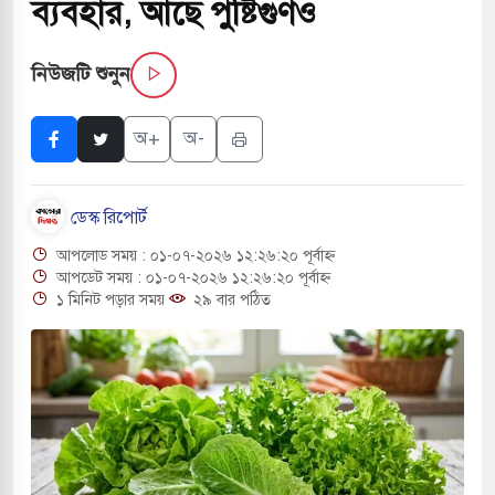
ব্যবহার, আছে পুষ্টিগুণও
নিউজটি শুনুন
 পরিবর্তন হয়ে আসছে ‘স্পেশাল রেসপন্স ব্যাটালিয়ন
অ+
অ-
ই বাসের মুখোমুখি সংঘর্ষে ৯ জন নিহত
ডেস্ক রিপোর্ট
াসচাপায় ৬ শ্রমিক নিহত, আহত ১৫
আপলোড সময় : ০১-০৭-২০২৬ ১২:২৬:২০ পূর্বাহ্ন
ে শব্দদূষণ নিয়ন্ত্রণে দেড় হাজার মসজিদ থেকে মাইক
আপডেট সময় : ০১-০৭-২০২৬ ১২:২৬:২০ পূর্বাহ্ন
১ মিনিট পড়ার সময়
২৯ বার পঠিত
ে বন্দুকধারীর গুলিতে শিক্ষক নিহত, হামলাকারীর আত্মহত্যা
লে মধ্যপ্রাচ্যে ব্ল্যাকআউটের কঠোর হুঁশিয়ারি ইরানের
ও বিমানবন্দরের নিরাপত্তা তল্লাশিতে ছাড় দেওয়া হবে না: