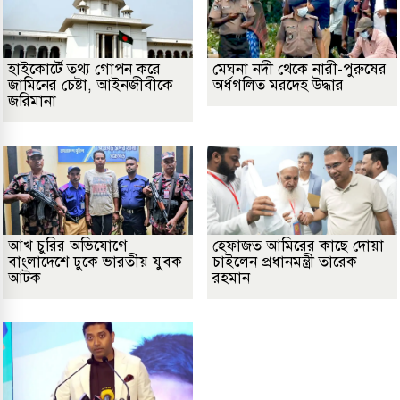
হাইকোর্টে তথ্য গোপন করে
মেঘনা নদী থেকে নারী-পুরুষের
জামিনের চেষ্টা, আইনজীবীকে
অর্ধগলিত মরদেহ উদ্ধার
জরিমানা
আখ চুরির অভিযোগে
হেফাজত আমিরের কাছে দোয়া
বাংলাদেশে ঢুকে ভারতীয় যুবক
চাইলেন প্রধানমন্ত্রী তারেক
আটক
রহমান