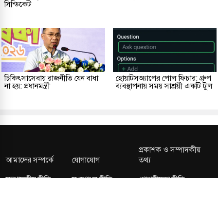
সিন্ডিকেট
চিকিৎসাসেবায় রাজনীতি যেন বাধা
হোয়াটসঅ্যাপের পোল ফিচার: গ্রুপ
না হয়: প্রধানমন্ত্রী
ব্যবস্থাপনায় সময় সাশ্রয়ী একটি টুল
প্রকাশক ও সম্পাদকীয়
আমাদের সম্পর্কে
যোগাযোগ
তথ্য
সম্পাদকীয় নীতি
সংশোধন নীতি
গোপনীয়তা নীতি
লাইসেন্স নং: TRAD/DNCC/013106/2024 বার্তা বিভাগ: