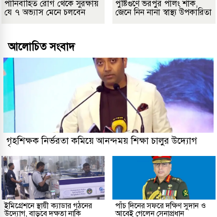
পানিবাহিত রোগ থেকে সুরক্ষায়
পুষ্টিগুণে ভরপুর পালং শাক,
যে ৭ অভ্যাস মেনে চলবেন
জেনে নিন নানা স্বাস্থ্য উপকারিতা
আলোচিত সংবাদ
গৃহশিক্ষক নির্ভরতা কমিয়ে আনন্দময় শিক্ষা চালুর উদ্যোগ
ইমিগ্রেশনে স্থায়ী ক্যাডার গঠনের
পাঁচ দিনের সফরে দক্ষিণ সুদান ও
উদ্যোগ, বাড়বে দক্ষতা নাকি
আবেই গেলেন সেনাপ্রধান