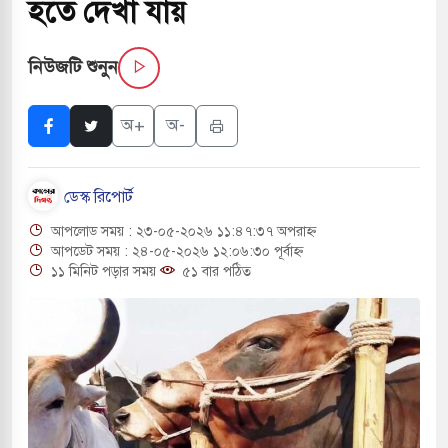
হতে দেখা যায়
 হয়ে আসছে ‘স্পেশাল রেসপন্স ব্যাটালিয়ন
নিউজটি শুনুন
ুখোমুখি সংঘর্ষে ৯ জন নিহত
অ+
অ-
 শ্রমিক নিহত, আহত ১৫
ডেস্ক রিপোর্ট
ণ নিয়ন্ত্রণে দেড় হাজার মসজিদ থেকে মাইক
আপলোড সময় : ২৩-০৫-২০২৬ ১১:৪৭:৩৭ অপরাহ্ন
আপডেট সময় : ২৪-০৫-২০২৬ ১২:০৬:৩০ পূর্বাহ্ন
১১ মিনিট পড়ার সময়
৫১ বার পঠিত
ারীর গুলিতে শিক্ষক নিহত, হামলাকারীর আত্মহত্যা
রাচ্যে ব্ল্যাকআউটের কঠোর হুঁশিয়ারি ইরানের
্দরের নিরাপত্তা তল্লাশিতে ছাড় দেওয়া হবে না: