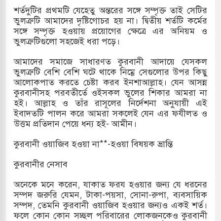
শর্তদুটির প্রথমটি যেহেতু অন্তরের সঙ্গে সম্পৃক্ত তাই সেটির
ন খাতে সৌদির বিনিয়োগের আহবান প্রধানমন্ত্রীর
ভুলত্রুটি আমাদের দৃষ্টিগোচর হয় না। দ্বিতীয় শর্তটি কর্মের
সঙ্গে সম্পৃক্ত হওয়ায় প্রয়োগের ক্ষেত্রে এর অনিয়ম ও
 ছাত্রদল ও ছাত্রলীগের আচরণ ইসরায়েলের
ভুলত্রুটিগুলো সহজেই ধরা পড়ে।
আমাদের সমাজে সাধারণত কুরবানী আদায়ে যেসকল
ভুলত্রুটি বেশি বেশি ঘটে থাকে নিম্নে সেগুলোর উপর কিছু
ে ইসরায়েলীরা,হাতছাড়ার ঝুঁকিতে জরুরি
আলোকপাত করতে চেষ্টা করব ইনশাআল্লাহ। যেন আসন্ন
কুরবানীসহ পরবতীর্তে ওইসকল ভুলের শিকার আমরা না
হই। আল্লাহ ও তাঁর রাসূলের নির্দেশনা অনুযায়ী এই
ইবাদতটি পালন করে আমরা সকলেই যেন এর ফযীলত ও
 ঢলে ফুঁসে উঠেছে তিস্তা
উত্তম প্রতিদান পেয়ে ধন্য হই- আমীন।
কুরবানী ওয়াজিব হওয়া না**-হওয়া বিষয়ক ভ্রান্তি
কুরবানীর নেসাব
অনেকে মনে করেন, যাকাত ফরয হওয়ার জন্য যে ধরনের
সম্পদ জরুরি যেমন, টাকা-পয়সা, সোনা-রুপা, ব্যবসায়িক
সম্পদ, তেমনি কুরবানী ওয়াজিব হওয়ার জন্যও একই শর্ত।
ফলে কোন কোন সচ্ছল পরিবারের লোকজনকেও কুরবানী