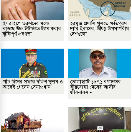
ইসরাইলে তরুণদের মধ্যে
হরমুজ প্রণালি খুলতে ক্ষতিপূরণ
বাড়ছে উচ্চ ইউভিতে ট্যান করার
দাবি ইরানের, উদ্বিগ্ন উপসাগরীয়
ঝুঁকিপূর্ণ প্রবণতা
দেশগুলো
পাঁচ দিনের সফরে দক্ষিণ সুদান ও
ভোলাহাটে ১৯৭১ রণাঙ্গনের
আবেই গেলেন সেনাপ্রধান
বীরযোদ্ধা মেসের আলীর
জীবনাবসান