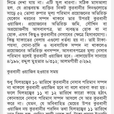
দিতে দেখা যায় না। এটি ভুল ধারণা। সঠিক মাসআলা
হল, যে প্রাপ্তবয়স্ক ব্যক্তির নিকট কুরবানীর দিনগুলোতে
সাড়ে ৫২ তোলা রুপার মূল্য পরিমাণ প্রয়োজনের অতিরিক্ত
যেকোন ধরনের সম্পদ থাকবে তার উপরই কুরবানী
ওয়াজিব। প্রয়োজনের অতিরিক্ত জমি, সৌখিন বা
অপ্রয়োজনীয় আসবাবপত্র, তা ব্যবহৃত হোক বা না
হোক, এসব কিছুও কুরবানীর নেসাবের ক্ষেত্রে হিসাবযোগ্য।
কিন্তু যাকাতের বেলায় এগুলো ধর্তব্য হয় না। তাই টাকা-
পয়সা, সোনা-চাঁদি ও ব্যবসায়িক সম্পদ না থাকলেও
প্রয়োজনের অতিরিক্ত ধনসম্পদ, আসবাবপত্রের মূল্য নেসাব
পরিমাণ হলেই কুরবানী ওয়াজিব হবে। -বাদায়েউস সানায়ে
৪/১৯৬; রদ্দুল মুহতার ৬/৩১২; আলমগীরী ৫/২৯২
কুরবানী ওয়াজিব হওয়ার সময়
শুধু যিলহজ্বের ১০ তারিখে কুরবানীর নেসাব পরিমাণ সম্পদ
না থাকলে কুরবানী ওয়াজিব হবে না বলে ধারণা করা হয়।
ফলে যিলহজ্বের ১১ বা ১২ তারিখে কারো কাছে হঠাৎ
কোনভাবে নেসাব পরিমাণ সম্পদ আসলে সে আর কুরবানী
করে না। যেমন, যে অবিবাহিত মেয়ের উপর কুরবানী
ওয়াজিব নয় কুরবানীর পরদিন তথা যিলহজ্বের ১১ তারিখে