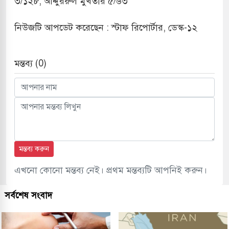
৩/১২৮; আদ্দুররুল মুখতার ৫/৬৩
নিউজটি আপডেট করেছেন : স্টাফ রিপোর্টার, ডেস্ক-১২
মন্তব্য (0)
মন্তব্য করুন
এখনো কোনো মন্তব্য নেই। প্রথম মন্তব্যটি আপনিই করুন।
সর্বশেষ সংবাদ