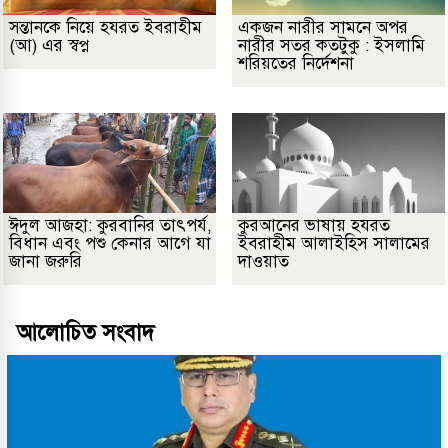
সন্তানকে নিয়ে হযরত ইবরাহীম
একজন নারীর সামনে অপর
(আ) এর স্বপ্ন
নারীর সতর কতটুকু : ইসলামি
শরিয়তের নির্দেশনা
ঈদুল আজহা: কুরবানির তাৎপর্য,
কুরআনের ভাষায় হযরত
বিধান এবং পশু কেনার আগে যা
ইবরাহীম আলাইহিস সালামের
জানা জরুরি
দাওয়াত
আলোচিত সংবাদ