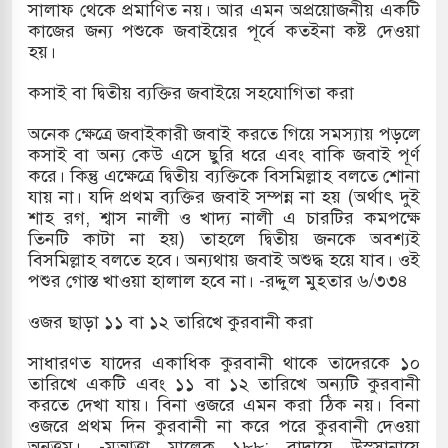
সালাফ থেকে প্রমাণিত নয়। আর এমন অপ্রয়োজনীয় একটি
কাজের জন্য পশুকে জবাইয়ের পূর্বে কতইনা কষ্ট দেওয়া
হয়।
কসাই বা দ্বিতীয় ব্যক্তির জবাইয়ে সহযোগিতা করা
অনেক ক্ষেত্রে জবাইকারী জবাই করতে গিয়ে সমস্যায় পড়লে
কসাই বা অন্য কেউ এসে ছুরি ধরে এবং বাকি জবাই পূর্ণ
করে। কিন্তু এক্ষেত্রে দ্বিতীয় ব্যক্তিকে বিসমিল্লাহ বলতে শোনা
যায় না। যদি প্রথম ব্যক্তির জবাই সম্পন্ন না হয় (অর্থাৎ দুই
শাহ রগ, শ্বাস নালী ও খাদ্য নালী এ চারটির কমপক্ষে
তিনটি কাটা না হয়) তাহলে দ্বিতীয় জনকে অবশ্যই
বিসমিল্লাহ বলতে হবে। অন্যথায় জবাই অশুদ্ধ হয়ে যাব। ওই
পশুর গোস্ত খাওয়া হালাল হবে না। -রদ্দুল মুহ্তার ৬/৩৩৪
ওজর ছাড়া ১১ বা ১২ তারিখে কুরবানী করা
সাধারণত যাদের একাধিক কুরবানী থাকে তাদেরকে ১০
তারিখে একটি এবং ১১ বা ১২ তারিখে অন্যটি কুরবানী
করতে দেখা যায়। বিনা ওজরে এমন করা ঠিক নয়। বিনা
ওজরে প্রথম দিন কুরবানী না করে পরে কুরবানী দেওয়া
অনুত্তম। -মুআত্তা মালেক ১৮৮; বাদায়ে উস্সানায়ে