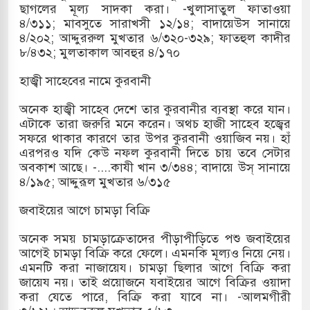
ছাগলের মূল্য সাদকা করা। -খুলাসাতুল ফাতাওয়া
৪/৩১১; মাবসুতে সারাখসী ১২/১৪; বাদায়েউস সানায়ে
৪/২০২; আদ্দুররুল মুখতার ৬/৩২০-৩২৯; ফাতহুল কাদীর
৮/৪৩২; মুলতাকাল আবহুর ৪/১৭০
হাজ্বী সাহেবের নামে কুরবানী
অনেক হাজ্বী সাহেব দেশে তার কুরবানীর ব্যবস্থা করে যান।
এটাকে তারা জরুরি মনে করেন। অথচ হাজী সাহেব হজ্বের
সফরে থাকার কারণে তার উপর কুরবানী ওয়াজিব নয়। হাঁ
এরপরও যদি কেউ নফল কুরবানী দিতে চায় তবে সেটার
অবকাশ আছে। -....কাযী খান ৩/৩৪৪; বাদায়ে উস্ সানায়ে
৪/১৯৫; আদ্দুরূল মুখতার ৬/৩১৫
জবাইয়ের আগে চামড়া বিক্রি
অনেক সময় চামড়াক্রেতাদের পীড়াপীড়িতে পশু জবাইয়ের
আগেই চামড়া বিক্রি করে ফেলে। এমনকি মূল্যও নিয়ে নেয়।
এমনটি করা নাজায়েয। চামড়া ছিলার আগে বিক্রি করা
জায়েয নয়। তাই প্রয়োজনে যবাইয়ের আগে বিক্রির ওয়াদা
করা যেতে পারে, বিক্রি করা যাবে না। -আলমগীরী