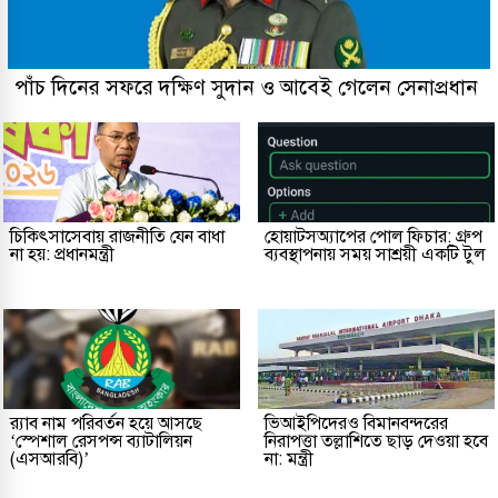
পাঁচ দিনের সফরে দক্ষিণ সুদান ও আবেই গেলেন সেনাপ্রধান
চিকিৎসাসেবায় রাজনীতি যেন বাধা
হোয়াটসঅ্যাপের পোল ফিচার: গ্রুপ
না হয়: প্রধানমন্ত্রী
ব্যবস্থাপনায় সময় সাশ্রয়ী একটি টুল
র‌্যাব নাম পরিবর্তন হয়ে আসছে
ভিআইপিদেরও বিমানবন্দরের
‘স্পেশাল রেসপন্স ব্যাটালিয়ন
নিরাপত্তা তল্লাশিতে ছাড় দেওয়া হবে
(এসআরবি)’
না: মন্ত্রী