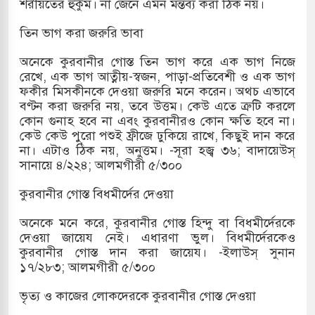
শরীয়তের হুকুম। না জেনে এমন মন্তব্য করা ঠিক নয়।
তিন ভাগ করা জরুরি ভাবা
অনেকে কুরবানীর গোস্ত তিন ভাগ করে এক ভাগ নিজে
রেখে, এক ভাগ আত্নীয়-স্বজন, পাড়া-প্রতিবেশী ও এক ভাগ
ফকীর মিসকীনকে দেওয়া জরুরি মনে করেন। অথচ এভাবে
বণ্টন করা জরুরি নয়, তবে উত্তম। কেউ এতে ত্রুটি করলে
কোন গুনাহ হবে না এবং কুরবানীরও কোন ক্ষতি হবে না।
কেউ কেউ পুরো পশুই ফ্রীজে ঢুকিয়ে রাখে, কিছুই দান করে
না। এটাও ঠিক নয়, অনুত্তম। -সূরা হজ্ব ৩৬; বাদায়েউস্
সানায়ে ৪/২২৪; আলমগীরী ৫/৩০০
কুরবানীর গোস্ত বিধমীর্দের দেওয়া
অনেকে মনে করে, কুরবানীর গোস্ত হিন্দু বা বিধমীর্দেরকে
দেওয়া জায়েয নেই। এধারণা ভুল। বিধমীর্দেরকেও
কুরবানীর গোস্ত দান করা জায়েয। -ইলাউস্ সুনান
১৭/২৮৩; আলমগীরী ৫/৩০০
ভৃত্য ও কাজের লোকদেরকে কুরবানীর গোস্ত দেওয়া