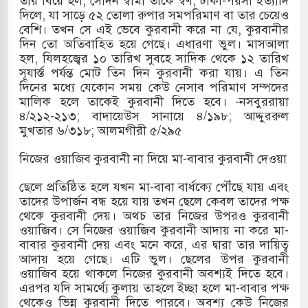
তার বিয়ে হল, সেদিন স্বামী তাকে স্বর্ণ, টাকা-পয়সা ইত্যাদি
দিলে, যা সাড়ে ৫২ তোলা রুপার সমপরিমাণ বা তার চেয়েও
বেশি। তখন সে এই ভেবে কুরবানী করে না যে, কুরবানীর
দিন তো অতিবাহিত হয়ে গেছে। এধারণা ভুল। মাসআলা
হল, যিলহজ্বের ১০ তারিখ সুবহে সাদিক থেকে ১২ তারিখ
সূযার্স্ত পর্যন্ত মোট তিন দিন কুরবানী করা যায়। এ তিন
দিনের মধ্যে যেকোন সময় কেউ নেসাব পরিমাণ সম্পদের
মালিক হলে তাকেই কুরবানী দিতে হবে। -নসবুররায়া
৪/২১২-২১৩; বাদায়েউস সানায়ে ৪/১৯৮; আদ্দুররুল
মুখতার ৬/৩১৮; আলমগীরী ৫/২৯৫
নিজের ওয়াজিব কুরবানী না দিয়ে মা-বাবার কুরবানী দেওয়া
ছেলে প্রতিষ্ঠিত হলে যখন মা-বাবা বার্ধক্যে পৌঁছে যায় এবং
তাদের উপার্জন বন্ধ হয়ে যায় তখন ছেলে কেবল তাদের পক্ষ
থেকে কুরবানী দেয়। অথচ তার নিজের উপরও কুরবানী
ওয়াজিব। সে নিজের ওয়াজিব কুরবানী আদায় না করে মা-
বাবার কুরবানী দেয় এবং মনে করে, এর দ্বারা তার দায়িত্ব
আদায় হয়ে গেছে। এটি ভুল। ছেলের উপর কুরবানী
ওয়াজিব হয়ে থাকলে নিজের কুরবানী অবশ্যই দিতে হবে।
এরপর যদি সামর্থ্যে কুলায় তাহলে ইচ্ছা হলে মা-বাবার পক্ষ
থেকেও ভিন্ন কুরবানী দিতে পারবে। অবশ্য কেউ নিজের