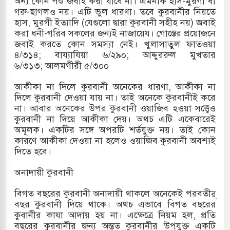
অন্য কোন পশু জবাই করা যাবে না। এমনকি হাঁস-মুরগী বা
গরু-ছাগলও নয়। এটি ভুল ধারণা। তবে কুরবানীর নিয়তে
হাস, মুরগী ইত্যাদি (যেগুলো দ্বারা কুরবানী সহীহ নয়) জবাই
করা ধনী-গরিব সকলের জন্যই নাজায়েয। গোস্তের প্রয়োজনে
জবাই করতে কোন সমস্যা নেই। খুলাসাতুল ফাতওয়া
৪/৩১৪; বায্যাযিয়া ৬/২৯০; আদ্দুররুল মুখতার
৬/৩১৩; আলমগীরী ৫/৩০০
আকীকা না দিলে কুরবানী অনেকের ধারণা, আকীকা না
দিলে কুরবানী দেওয়া যায় না। তাই অনেকে কুরবানীই করে
না। আবার অনেকের উপর কুরবানী ওয়াজিব হওয়া সত্ত্বেও
কুরবানী না দিয়ে আকীকা দেয়। অথচ এটি একেবারেই
অমূলক। একটির সঙ্গে অপরটি শর্তযুক্ত নয়। তাই কোন
কারণে আকীকা দেওয়া না হলেও ওয়াজিব কুরবানী অবশ্যই
দিতে হবে।
অনাদায়ী কুরবানী
বিগত বছরের কুরবানী অনাদায়ী থাকলে অনেকেই পরবতীর্
বছর কুরবানী দিয়ে থাকে। অথচ এভাবে বিগত বছরের
কুবানীর কাযা আদায় হয় না। এক্ষেত্রে নিয়ম হল, প্রতি
বছরের কুরবানীর জন্য অন্তত কুরবানীর উপযুক্ত একটি