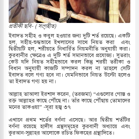
ক্ষিণ কোরিয়ার বন্দি ২৫ শতাংশ বেড়েছে
াকুক বা না থাকুক, ইরানে একক সামরিক পদক্ষেপের
প্রতীকী ছবি- ( সংগৃহীত)
ইবাদত সহীহ ও কবুল হওয়ার জন্য দুটি শর্ত রয়েছে। একটি
হল, সহীহ-শুদ্ধভাবে ইখলাসের সাথে নিয়ত করা এবং
জুমার বয়ান ও নামাজ পড়াবেন দেওবন্দের
দ্বিতীয়টি হল, শরীয়তে নিধার্রিত নিয়মনীতি অনুযায়ী করা।
কুরবানীর ক্ষেত্রেও এ দুটি শর্ত সমানভাবে প্রযোজ্য। সুতরাং
কেউ যদি নিয়ত সহীহভাবে করল কিন্তু শরয়ী তরীকা ও
বিধান অনুযায়ী কাজটি সম্পাদন করল না তাহলে সেটি
লেন জনপ্রিয় ভারতীয় সাংবাদিক ময়ূখ রঞ্জন
ইবাদত বলে গণ্য হবে না। যেমনিভাবে নিয়ত উল্টো হলেও
তা ইবাদত গণ্য হয় না।
আল্লাহ তাআলা ইরশাদ করেন, (তরজমা) “এগুলোর গোস্ত ও
রেস্ট আবেদন, বরগুনার এসআইয়ের বিরুদ্ধে
রক্ত আল্লাহর কাছে পৌঁছে না। তাঁর কাছে পৌঁছায় তোমাদের
মনের তাকওয়া” -সূরা হজ্ব ৩৭
এখানে প্রথম শর্তের বর্ণনা এসেছে। আর দ্বিতীয় শর্তটির
 নতুন বাংলাদেশের পথচলার কেন্দ্র হবে: ড.
বর্ণনা রয়েছে হাদীস গ্রন্থসমূহের কুরবানী অধ্যায়ে এবং
কুরআন-সুন্নাহর আলোকে রচিত ফিকহের গ্রন্থাদিতে।