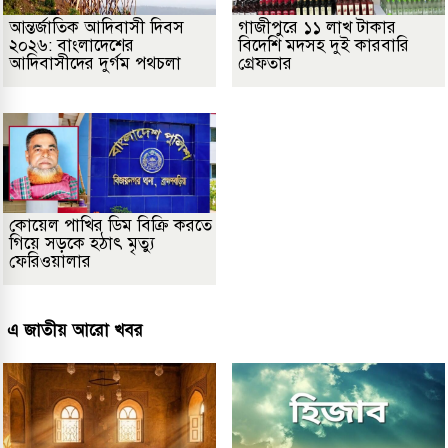
আন্তর্জাতিক আদিবাসী দিবস
গাজীপুরে ১১ লাখ টাকার
২০২৬: বাংলাদেশের
বিদেশি মদসহ দুই কারবারি
আদিবাসীদের দুর্গম পথচলা
গ্রেফতার
কোয়েল পাখির ডিম বিক্রি করতে
গিয়ে সড়কে হঠাৎ মৃত্যু
ফেরিওয়ালার
এ জাতীয় আরো খবর