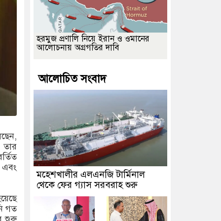
হরমুজ প্রণালি নিয়ে ইরান ও ওমানের
আলোচনায় অগ্রগতির দাবি
আলোচিত সংবাদ
েছেন,
ে তার
র্তিত
ি এবং
মহেশখালীর এলএনজি টার্মিনাল
থেকে ফের গ্যাস সরবরাহ শুরু
হয়েছে
নি গত
 শুরু