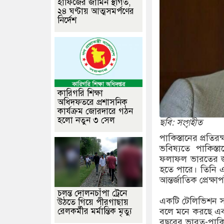
হাফিজের জামিন স্থগিত,
২৪ ঘণ্টায় আত্মসমর্পণের
নির্দেশ
কারিগরি শিক্ষা
অধিদফতরে প্রশাসনিক
কার্যক্রম জোরদারে গঠন
হলো নতুন ৩ সেল
ছবি: সংগৃহীত
পাকিস্তানের প্রতির
ভবিষ্যতে পাকিস্
ফলাফল ভারতের জন
হতে পারে। তিনি এক
আন্তর্জাতিক প্রেক্ষ
চলন্ত দোলনচাঁপা ট্রেনে
একটি টেলিভিশন সাক
উঠতে গিয়ে পীরগাছায়
রেলকর্মীর মর্মান্তিক মৃত্যু
বলে মনে করছে এবং 
বছরের ভারত-পাকিস