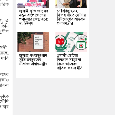
ামরিক
জুলাই স্মৃতি জাদুঘর
সৌরবিদ্যুৎসহ
নতুন বাংলাদেশের
বিভিন্ন খাতে সৌদির
পথচলার কেন্দ্র হবে:
বিনিয়োগের আহবান
েন, এ
ড. ইউনূস
প্রধানমন্ত্রীর
 তিনি
সুশীল
ত্রী।
য়েছে,
জুলাই গণঅভ্যুত্থান
প্রবাসী ভোটার
 দাবি
স্মৃতি জাদুঘরের
নিবন্ধনে সাড়া না
উদ্বোধন প্রধানমন্ত্রীর
দিলে আবেদন
বাতিল করবে ইসি
দেশের
মিকাও
ভাবনা
 জড়াতে
 সৌদি
ত চায়