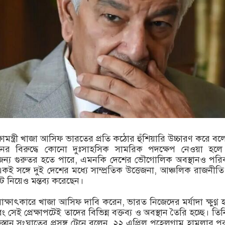
ক্ষামন্ত্রী খাজা আসিফ ভারতের প্রতি কঠোর হুঁশিয়ারি উচ্চারণ করে বল
তানের বিরুদ্ধে কোনো দুঃসাহসিক সামরিক পদক্ষেপ নেওয়া হল
্য গুরুতর হতে পারে, এমনকি দেশের ভৌগোলিক অবস্থানও পরিব
ই সঙ্গে দুই দেশের মধ্যে সাম্প্রতিক উত্তেজনা, আঞ্চলিক রাজনীত
াপট নিয়েও মন্তব্য করেছেন।
্ষাৎকারে খাজা আসিফ দাবি করেন, ভারত নিজেদের মর্যাদা ক্ষুণ্ণ 
সেই প্রেক্ষাপটেই তাদের বিভিন্ন বক্তব্য ও অবস্থান তৈরি হচ্ছে। তি
্তান সংঘাতের প্রসঙ্গ টেনে বলেন, ২২ এপ্রিল পহেলগাম হামলার পর