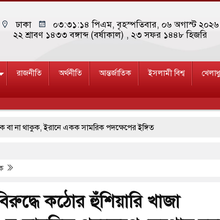
ঢাকা
০৩:৩১:১৫ পিএম
, বৃহস্পতিবার, ০৬ অগাস্ট ২০২৬
২২ শ্রাবণ ১৪৩৩ বঙ্গাব্দ (বর্ষাকাল)
, ২৩ সফর ১৪৪৮ হিজরি
রাজনীতি
অর্থনীতি
আন্তর্জাতিক
ইসলামী বিশ্ব
খেলাধ
 থাকুক, ইরানে একক সামরিক পদক্ষেপের ইঙ্গিত
ছাড়লেন জনপ্রিয় ভারতীয় সাংবাদিক ময়ূখ রঞ্জন ঘোষ
িক
জাদুঘর নতুন বাংলাদেশের পথচলার কেন্দ্র হবে: ড. ইউনূস
ত্রদল ও ছাত্রলীগের আচরণ ইসরায়েলের মতো: সাদিক
রুদ্ধে কঠোর হুঁশিয়ারি খাজা
ি ও পাহাড়ি ঢলে ফুঁসে উঠেছে তিস্তা