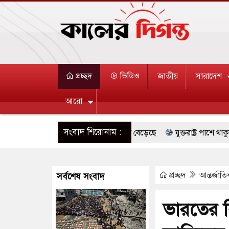
প্রচ্ছদ
ভিডিও
জাতীয়
সারাদেশ
আরো
সংবাদ শিরোনাম :
 দক্ষিণ কোরিয়ার বন্দি ২৫ শতাংশ বেড়েছে
যুক্তরাষ্ট্র পাশে থাকুক বা না
 জুমার বয়ান ও নামাজ পড়াবেন দেওবন্দের মুহতামিম
রিপাবলিক বাংলা 
প্রচ্ছদ
আন্তর্জাত
সর্বশেষ সংবাদ
ারেস্ট আবেদন, বরগুনার এসআইয়ের বিরুদ্ধে ব্যবস্থা নেওয়া
জুলাই স্মৃতি 
্ন খাতে সৌদির বিনিয়োগের আহবান প্রধানমন্ত্রীর
হাসপাতালে হামলায় ছা
ভারতের বি
থে ইসরায়েলীরা,হাতছাড়ার ঝুঁকিতে জরুরি বৈঠক জর্ডানের
ভারী বৃষ্ট