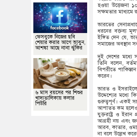
হওয়া উত্তেজনা ১০
সক্ষমতার মাধ্যমে 
ভারতের সেনাপ্রধ
ধরনের বক্তব্য মূল
ফেসবুকে নিজের ছবি
ইঙ্গিত দেন যে, ভ
শেয়ার করার আগে ভাবুন,
সমাজের অবস্থান 
আশঙ্কা আছে নানা ঝুঁকির
দুই দেশের মধ্যে স
তিনি বলেন, বর্তম
বিপরীতে পাকিস্তা
করেন।
ভারত ও ইসরাইলের 
৬ মাস বয়সের পর শিশুর
উদ্দেশ্যের মধ্যে
খাদ্যতালিকায় কলার
গুরুত্বপূর্ণ। একই 
পিউরি
আপাতত কম হলেও ক
যুক্তরাষ্ট্র ও ইরান
আগ্রহী নয় এবং জ
আরব, কাতার, ওমান
না বলে উল্লেখ করে