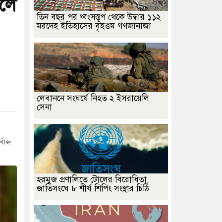
লে
তিন বছর পর ধ্বংসস্তূপ থেকে উদ্ধার ১১২
মরদেহ ইতিহাসের বৃহত্তম গণজানাজা
লেবাননে সংঘর্ষে নিহত ২ ইসরায়েলি
সেনা
াহ্ন
হরমুজ প্রণালিতে টোলের বিরোধিতা,
জাতিসংঘে ৮ শীর্ষ শিপিং সংস্থার চিঠি