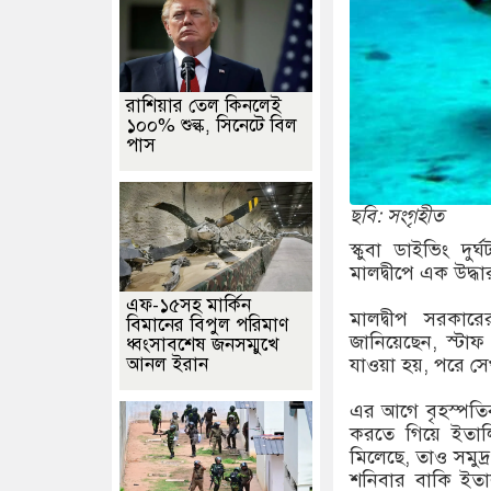
রাশিয়ার তেল কিনলেই
১০০% শুল্ক, সিনেটে বিল
পাস
ছবি: সংগৃহীত
স্কুবা ডাইভিং দু
মালদ্বীপে এক উদ্ধা
এফ-১৫সহ মার্কিন
মালদ্বীপ সরকার
বিমানের বিপুল পরিমাণ
জানিয়েছেন, স্টাফ
ধ্বংসাবশেষ জনসম্মুখে
আনল ইরান
যাওয়া হয়, পরে সে
এর আগে বৃহস্পতিবা
করতে গিয়ে ইতালি
মিলেছে, তাও সমুদ্র
শনিবার বাকি ইতাল