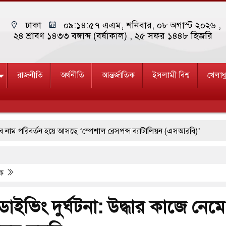
ঢাকা
০৯:১৪:৫৮ এএম
, শনিবার, ০৮ অগাস্ট ২০২৬ ,
২৪ শ্রাবণ ১৪৩৩ বঙ্গাব্দ (বর্ষাকাল)
, ২৫ সফর ১৪৪৮ হিজরি
রাজনীতি
অর্থনীতি
আন্তর্জাতিক
ইসলামী বিশ্ব
খেলাধ
বর্তন হয়ে আসছে ‘স্পেশাল রেসপন্স ব্যাটালিয়ন (এসআরবি)’
 ১৫
পশ্চিমবঙ্গে শব্দদূষণ নিয়ন্ত্রণে দেড় হাজার মসজিদ থেকে মাইক অপসা
িক
াচ্যে ব্ল্যাকআউটের কঠোর হুঁশিয়ারি ইরানের
রে দক্ষিণ কোরিয়ার বন্দি ২৫ শতাংশ বেড়েছে
 ডাইভিং দুর্ঘটনা: উদ্ধার কাজে নেমে
মে জুমার বয়ান ও নামাজ পড়াবেন দেওবন্দের মুহতামিম