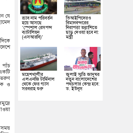
েন যে
র‌্যাব নাম পরিবর্তন
ভিআইপিদেরও
হামেদ
হয়ে আসছে
বিমানবন্দরের
‘স্পেশাল রেসপন্স
নিরাপত্তা তল্লাশিতে
ব্যাটালিয়ন
ছাড় দেওয়া হবে না:
(এসআরবি)’
মন্ত্রী
হদিকে
লদেশে
 পাঁচ
 একটি
মহেশখালীর
জুলাই স্মৃতি জাদুঘর
তরুণ
এলএনজি টার্মিনাল
নতুন বাংলাদেশের
থেকে ফের গ্যাস
পথচলার কেন্দ্র হবে:
পক ও
সরবরাহ শুরু
ড. ইউনূস
ুদ্রে
াওয়া
সেসময়