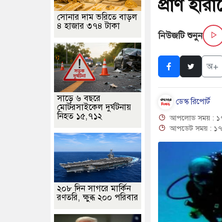
প্রাণ হারা
ছাড়লেন জনপ্রিয় ভারতীয় সাংবাদিক ময়ূখ রঞ্জন ঘোষ
ভুল তথ্যে শোন অ্যার
সোনার দাম ভরিতে বাড়ল
৪ হাজার ৩৭৪ টাকা
ুঘর নতুন বাংলাদেশের পথচলার কেন্দ্র হবে: ড. ইউনূস
সৌরবিদ্যুৎসহ বিভিন্
নিউজটি শুনুন
য় ছাত্রদল ও ছাত্রলীগের আচরণ ইসরায়েলের মতো: সাদিক
আল-আকসা দখ
অ+
ড়ি ঢলে ফুঁসে উঠেছে তিস্তা
ইমরান খানের মুক্তির দাবিতে পাকিস্তানজুড়ে 
সাড়ে ৬ বছরে
রিয়ার ক্ষেপণাস্ত্র ইউনিট মোতায়েন করা হয়েছে: কিয়েভ
ডেস্ক রিপোর্ট
মোটরসাইকেল দুর্ঘটনায়
নিহত ১৫,৭১২
আপলোড সময় : ১৭
আপডেট সময় : ১৭
২০৮ দিন সাগরে মার্কিন
রণতরি, ক্ষুব্ধ ২০০ পরিবার