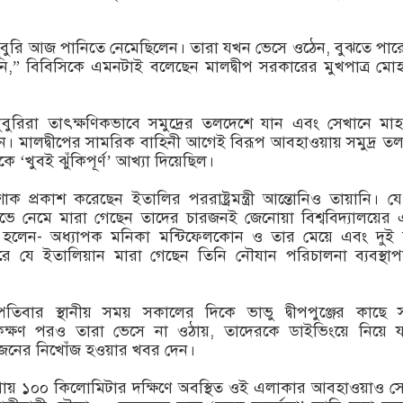
ুবুরি আজ পানিতে নেমেছিলেন। তারা যখন ভেসে ওঠেন, বুঝতে পার
ি,” বিবিসিকে এমনটাই বলেছেন মালদ্বীপ সরকারের মুখপাত্র মো
ডুবুরিরা তাৎক্ষণিকভাবে সমুদ্রের তলদেশে যান এবং সেখানে মা
ন। মালদ্বীপের সামরিক বাহিনী আগেই বিরূপ আবহাওয়ায় সমুদ্র ত
ে ‘খুবই ঝুঁকিপূর্ণ’ আখ্যা দিয়েছিল।
োক প্রকাশ করেছেন ইতালির পররাষ্ট্রমন্ত্রী আন্তোনিও তায়ানি। যে
ে নেমে মারা গেছেন তাদের চারজনই জেনোয়া বিশ্ববিদ্যালয়ের
হলেন- অধ্যাপক মনিকা মন্টিফেলকোন ও তার মেয়ে এবং দুই 
ে যে ইতালিয়ান মারা গেছেন তিনি নৌযান পরিচালনা ব্যবস্থা
তিবার স্থানীয় সময় সকালের দিকে ভাভু দ্বীপপুঞ্জের কাছে সম
কক্ষণ পরও তারা ভেসে না ওঠায়, তাদেরকে ডাইভিংয়ে নিয়ে য
৫ জনের নিখোঁজ হওয়ার খবর দেন।
প্রায় ১০০ কিলোমিটার দক্ষিণে অবস্থিত ওই এলাকার আবহাওয়াও 