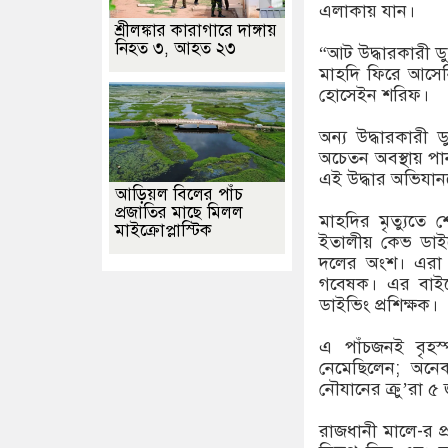
এলাকায় যান।
শ্রীলঙ্কার কারাগারে দাঙ্গায়
নিহত ৩, আহত ২৩
“আট উদ্ধারকারী ড
মাহদি ফিরে আসেন
হোসেইন শরিফ।
অন্য উদ্ধারকারী 
অচেতন অবস্থায় পা
এই উদ্ধার অভিযানক
আড়িয়ল বিলের পাঁচ
প্রজাতির মাছে মিলল
মাহদির মৃত্যুতে শ
মাইক্রোপ্লাস্টিক
ইতালীয় কেভ ডাইভ
দলের অংশ। এরা 
গবেষক। এর বাইর
ডাইভিং প্রশিক্ষক।
এ পাঁচজনই বৃহস্প
নেমেছিলেন; অনে
নৌযানের ক্রু’রা 
রাজধানী মালে-র 