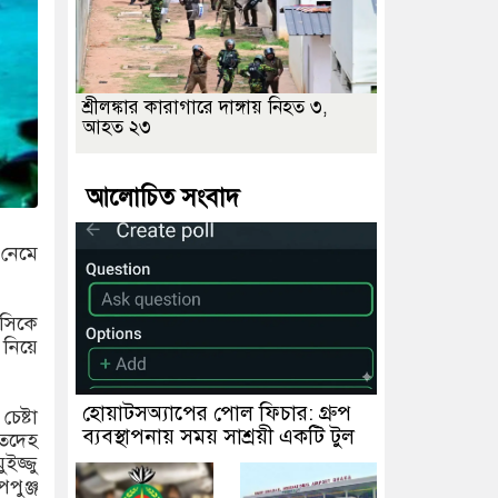
শ্রীলঙ্কার কারাগারে দাঙ্গায় নিহত ৩,
আহত ২৩
আলোচিত সংবাদ
 নেমে
সিকে
 নিয়ে
হোয়াটসঅ্যাপের পোল ফিচার: গ্রুপ
েষ্টা
ব্যবস্থাপনায় সময় সাশ্রয়ী একটি টুল
ৃতদেহ
ইজ্জু
পুঞ্জ