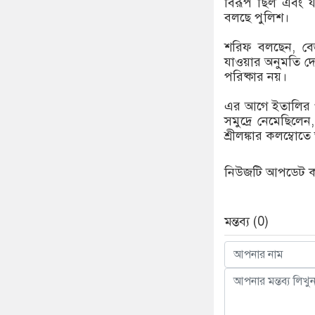
বিরূপ ছিল এবং যা
বলছে পুলিশ।
শরিফ বলছেন, বেড়
যাওয়ার অনুমতি দে
পরিষ্কার নয়।
এর আগে ইতালির পর
সমুদ্রে নেমেছিল
শ্রীলঙ্কার কলম্বো
নিউজটি আপডেট করে
মন্তব্য (0)