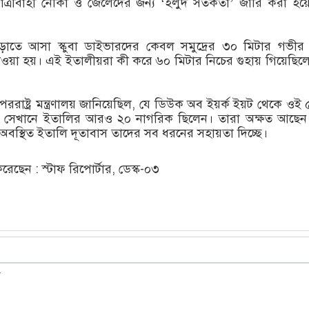
ত্রীবাহী নৌকা ও জেলেদের জন্য ‘হলুদ সতর্কতা’ জারি করা হয়
াতে আসা স্কুবা ডাইভারদের কেবল সমুদ্রের ৩০ মিটার গভীর পর
ওয়া হয়। এই ইতালীয়রা কী করে ৬০ মিটার নিচের গুহায় গিয়েছিল
রাষ্ট্র মন্ত্রণালয় জানিয়েছিল, যে ডিউক অব ইয়র্ক ইয়ট থেকে ওই
েন, সেখানে ইতালির আরও ২০ নাগরিক ছিলেন। তারা অক্ষত আছে
তে অবস্থিত ইতালি দূতাবাস তাদের সব ধরনের সহায়তা দিচ্ছে।
ছেন : স্টাফ রিপোর্টার, ডেস্ক-০৩