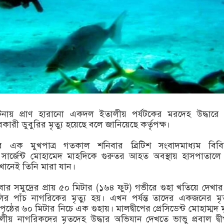
র্ঘটনায় প্রাণ হারানো একদল ইতালীয় পর্যটকের মরদেহ উদ্ধারে
রকারী ডুবুরির মৃত্যু হয়েছে বলে জানিয়েছে কর্তৃপক্ষ।
ের এক মুখপাত্র গতকাল শনিবার ব্রিটিশ সংবাদমাধ্যম বিবি
 সার্জেন্ট মোহামেদ মাহদিকে গুরুতর আহত অবস্থায় হাসপাতালে
খানেই তিনি মারা যান।
র সমুদ্রের প্রায় ৫০ মিটার (১৬৪ ফুট) গভীরে গুহা খতিয়ে দেখার চ
র পাঁচ নাগরিকের মৃত্যু হয়। এখন পর্যন্ত তাদের একজনের ম
পৃষ্ঠের ৬০ মিটার নিচে এক গুহায়। মালদ্বীপের প্রেসিডেন্ট মোহাম্মদ মু
ীয় নাগরিকদের মৃতদেহ উদ্ধার অভিযান দেখতে ভাভু প্রবাল দ্বীপ