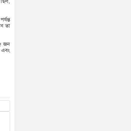
েছিল,
্যন্ত
েন তা
 ৫ জন
ন এবং