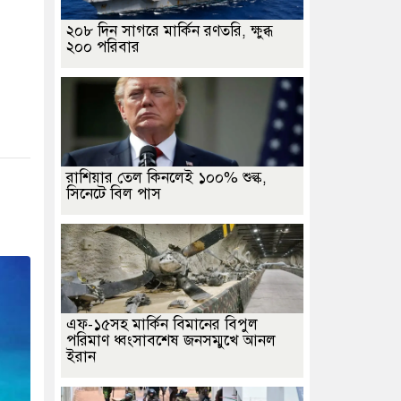
২০৮ দিন সাগরে মার্কিন রণতরি, ক্ষুব্ধ
২০০ পরিবার
রাশিয়ার তেল কিনলেই ১০০% শুল্ক,
সিনেটে বিল পাস
এফ-১৫সহ মার্কিন বিমানের বিপুল
পরিমাণ ধ্বংসাবশেষ জনসম্মুখে আনল
ইরান