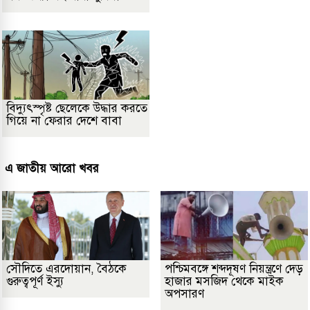
বিদ্যুৎস্পৃষ্ট ছেলেকে উদ্ধার করতে
গিয়ে না ফেরার দেশে বাবা
এ জাতীয় আরো খবর
সৌদিতে এরদোয়ান, বৈঠকে
পশ্চিমবঙ্গে শব্দদূষণ নিয়ন্ত্রণে দেড়
গুরুত্বপূর্ণ ইস্যু
হাজার মসজিদ থেকে মাইক
অপসারণ