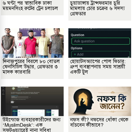
৬ ঘণ্টা পর স্বাভাবিক ঢাকা
চুয়াডাঙ্গায় ট্রান্সফরমার চুরি
ময়মনসিংহ রুটের ট্রেন চলাচল
মামলায় চোর চক্রের ৬ সদস্য
গ্রেফতার
দিনাজপুরের বিরলে ৮০ বোতল
হোয়াটসঅ্যাপের পোল ফিচার:
ফেনসিডিল উদ্ধার, গ্রেফতার ৩
গ্রুপ ব্যবস্থাপনায় সময় সাশ্রয়ী
মাদক কারবারি
একটি টুল
উইন্ডোজ ব্যবহারকারীদের জন্য
নফস কী? নফসের ধোঁকা থেকে
‘MuslimDesk’: এক
বাঁচবেন কীভাবে?
সফটওয়্যারেই নানা সুবিধা