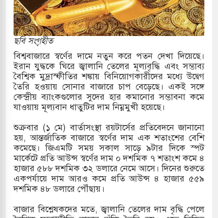
কাররমে জুমার বয়ান ও নামাজ পড়াবেন দেওবন্দের
ছবি সংগৃহীত
বাংলা ছাড়লেন জনপ্রিয় ভারতীয় সাংবাদিক ময়ূখ রঞ্জন
বিশ্ববাজারে স্বর্ণের দামে নতুন করে পতন দেখা দিয়েছে।
ইরান যুদ্ধকে ঘিরে জ্বালানি তেলের মূল্যবৃদ্ধি এবং সম্ভাব্য
বৈশ্বিক মুদ্রাস্ফীতির শঙ্কায় বিনিয়োগকারীদের মধ্যে উদ্বেগ
তৈরি হওয়ায় সোনার বাজারে চাপ বেড়েছে। একই সঙ্গে
 শোন অ্যারেস্ট আবেদন, বরগুনার এসআইয়ের বিরুদ্ধে
কেন্দ্রীয় ব্যাংকগুলোর সুদের হার কমানোর সম্ভাবনা কমে
যাওয়ায় মূল্যবান ধাতুটির দাম নিম্নমুখী হয়েছে।
শুক্রবার (১ মে) বার্তাসংস্থা রয়টার্সের প্রতিবেদনে জানানো
তি জাদুঘর নতুন বাংলাদেশের পথচলার কেন্দ্র হবে: ড.
হয়, আন্তর্জাতিক বাজারে স্বর্ণের দাম এক শতাংশের বেশি
কমেছে। জিএমটি সময় সকাল সাড়ে ৯টার দিকে স্পট
মার্কেটে প্রতি আউন্স স্বর্ণের দাম ০ দশমিক ৭ শতাংশ কমে ৪
হাজার ৫৮৮ দশমিক ৩২ ডলারে নেমে আসে। দিনের শুরুতে
সহ বিভিন্ন খাতে সৌদির বিনিয়োগের আহবান প্রধানমন্ত্রীর
একপর্যায়ে দাম আরও কমে প্রতি আউন্স ৪ হাজার ৫৫৯
দশমিক ৪৮ ডলারে পৌঁছায়।
 হামলায় ছাত্রদল ও ছাত্রলীগের আচরণ ইসরায়েলের
বাজার বিশ্লেষকদের মতে, জ্বালানি তেলের দাম বৃদ্ধি পেলে