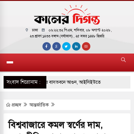
ঢাকা
০৬:২২:৩৩ পিএম
, শনিবার, ০৮ অগাস্ট ২০২৬ ,
২৩ শ্রাবণ ১৪৩৩ বঙ্গাব্দ (বর্ষাকাল)
, ২৫ সফর ১৪৪৮ হিজরি
সংবাদ শিরোনাম :
় পাকিস্তানি হাইকমিশনারের বাসভবনে আগুন, আইসিইউতে
প্রচ্ছদ
আন্তর্জাতিক
 পরিবর্তন হয়ে আসছে ‘স্পেশাল রেসপন্স ব্যাটালিয়ন
বিশ্ববাজারে কমল স্বর্ণের দাম,
ই বাসের মুখোমুখি সংঘর্ষে ৯ জন নিহত