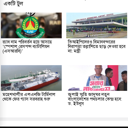
একটি টুল
র‌্যাব নাম পরিবর্তন হয়ে আসছে
ভিআইপিদেরও বিমানবন্দরের
‘স্পেশাল রেসপন্স ব্যাটালিয়ন
নিরাপত্তা তল্লাশিতে ছাড় দেওয়া হবে
(এসআরবি)’
না: মন্ত্রী
মহেশখালীর এলএনজি টার্মিনাল
জুলাই স্মৃতি জাদুঘর নতুন
থেকে ফের গ্যাস সরবরাহ শুরু
বাংলাদেশের পথচলার কেন্দ্র হবে:
ড. ইউনূস