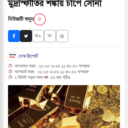
মুদ্রাস্ফীতির শঙ্কায় চাপে সোনা
সচাপায় ৬ শ্রমিক নিহত, আহত ১৫
নিউজটি শুনুন
ে শব্দদূষণ নিয়ন্ত্রণে দেড় হাজার মসজিদ থেকে মাইক
অ+
অ-
ে বন্দুকধারীর গুলিতে শিক্ষক নিহত, হামলাকারীর আত্মহত্যা
ডেস্ক রিপোর্ট
লে মধ্যপ্রাচ্যে ব্ল্যাকআউটের কঠোর হুঁশিয়ারি ইরানের
আপলোড সময় : ০১-০৫-২০২৬ ১১:৩০:৫২ অপরাহ্ন
 বিমানবন্দরের নিরাপত্তা তল্লাশিতে ছাড় দেওয়া হবে না:
আপডেট সময় : ০১-০৫-২০২৬ ১১:৩০:৫২ অপরাহ্ন
২ মিনিট পড়ার সময়
২৬ বার পঠিত
ারাগারে দক্ষিণ কোরিয়ার বন্দি ২৫ শতাংশ বেড়েছে
্র পাশে থাকুক বা না থাকুক, ইরানে একক সামরিক পদক্ষেপের