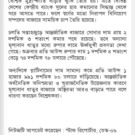
বৈশ্বিক মুদ্রাস্ফীতি বাড়ার ঝুঁকি তৈরি হয়। এতে বিভিন্ন
দেশের কেন্দ্রীয় ব্যাংক সুদের হার কমানোর সিদ্ধান্ত থেকে
খলের পথে ইসরায়েলীরা,হাতছাড়ার ঝুঁকিতে জরুরি
সরে আসতে পারে। ফলে স্বর্ণের মতো নিরাপদ বিনিয়োগ
সম্পদের বাজারে সাময়িক চাপ তৈরি হয়েছে।
র
চলতি সপ্তাহজুড়ে আন্তর্জাতিক বাজারে সোনার দাম প্রায় ২
 ও পাহাড়ি ঢলে ফুঁসে উঠেছে তিস্তা
দশমিক ৩ শতাংশ কমার পথে রয়েছে। তবে অন্যান্য
মূল্যবান ধাতুর মধ্যে রুপার দামে ঊর্ধ্বমুখী প্রবণতা দেখা
র মুক্তির দাবিতে পাকিস্তানজুড়ে পিটিআইয়ের আজ
গেছে। শুক্রবার প্রতি আউন্স রুপার দাম ১ দশমিক ৪ শতাংশ
বেড়ে ৭৪ দশমিক ৭৮ ডলারে পৌঁছেছে।
অন্যদিকে প্লাটিনামের দাম সামান্য কমে প্রতি আউন্স ১
ত্তর কোরিয়ার ক্ষেপণাস্ত্র ইউনিট মোতায়েন করা হয়েছে:
হাজার ৯৯১ দশমিক ৮০ ডলারে দাঁড়িয়েছে। আন্তর্জাতিক
অর্থনৈতিক অনিশ্চয়তা ও ভূরাজনৈতিক উত্তেজনার কারণে
মূল্যবান ধাতুর বাজারে অস্থিরতা আরও বাড়তে পারে বলে
ধারণা করছেন বিশ্লেষকরা।
নিউজটি আপডেট করেছেন : স্টাফ রিপোর্টার, ডেস্ক-০৬