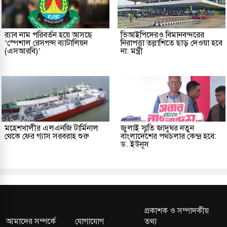
র‌্যাব নাম পরিবর্তন হয়ে আসছে
ভিআইপিদেরও বিমানবন্দরের
‘স্পেশাল রেসপন্স ব্যাটালিয়ন
নিরাপত্তা তল্লাশিতে ছাড় দেওয়া হবে
(এসআরবি)’
না: মন্ত্রী
মহেশখালীর এলএনজি টার্মিনাল
জুলাই স্মৃতি জাদুঘর নতুন
থেকে ফের গ্যাস সরবরাহ শুরু
বাংলাদেশের পথচলার কেন্দ্র হবে:
ড. ইউনূস
প্রকাশক ও সম্পাদকীয়
আমাদের সম্পর্কে
যোগাযোগ
তথ্য