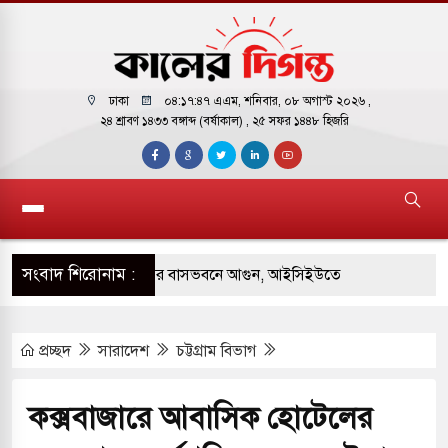
ঢাকা
০৪:১৭:৪৮ এএম
, শনিবার, ০৮ অগাস্ট ২০২৬ ,
২৪ শ্রাবণ ১৪৩৩ বঙ্গাব্দ (বর্ষাকাল)
, ২৫ সফর ১৪৪৮ হিজরি
সংবাদ শিরোনাম :
য় পাকিস্তানি হাইকমিশনারের বাসভবনে আগুন, আইসিইউতে
প্রচ্ছদ
সারাদেশ
চট্টগ্রাম বিভাগ
ম পরিবর্তন হয়ে আসছে ‘স্পেশাল রেসপন্স ব্যাটালিয়ন
কক্সবাজারে আবাসিক হোটেলের
ুই বাসের মুখোমুখি সংঘর্ষে ৯ জন নিহত