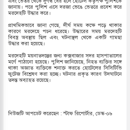
এবং ভেতর থেকে দুর্গন্ধ বের হলে হোটেল কর্তৃপক্ষ পুলিশকে
জানায়। পরে পুলিশ এসে দরজা ভেঙে ভেতরে প্রবেশ করে
দখলের পথে ইসরায়েলীরা,হাতছাড়ার ঝুঁকিতে জরুরি
মরদেহটি উদ্ধার করে।
ের
প্রাথমিকভাবে জানা গেছে, দীর্ঘ সময় কক্ষে পড়ে থাকার
কারণে মরদেহে পচন ধরেছে। উদ্ধারের সময় মরদেহটি
টি ও পাহাড়ি ঢলে ফুঁসে উঠেছে তিস্তা
বিবস্ত্র অবস্থায় ছিল এবং ঘটনাস্থল থেকে একটি গামছা
উদ্ধার করা হয়েছে।
নের মুক্তির দাবিতে পাকিস্তানজুড়ে পিটিআইয়ের আজ
মরদেহটি ময়নাতদন্তের জন্য কক্সবাজার সদর হাসপাতালের
মর্গে পাঠানো হয়েছে। পুলিশ জানিয়েছে, নিহত ব্যক্তির সঙ্গে
থাকা অজ্ঞাত ব্যক্তিকে শনাক্ত করতে হোটেলের সিসিটিভি
উত্তর কোরিয়ার ক্ষেপণাস্ত্র ইউনিট মোতায়েন করা হয়েছে:
ফুটেজ বিশ্লেষণ করা হচ্ছে। ঘটনার প্রকৃত কারণ উদঘাটনে
তদন্ত অব্যাহত রয়েছে।
নিউজটি আপডেট করেছেন : স্টাফ রিপোর্টার, ডেস্ক-০৬