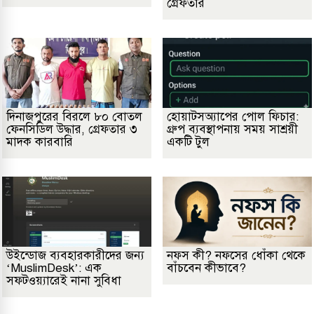
গ্রেফতার
দিনাজপুরের বিরলে ৮০ বোতল
হোয়াটসঅ্যাপের পোল ফিচার:
ফেনসিডিল উদ্ধার, গ্রেফতার ৩
গ্রুপ ব্যবস্থাপনায় সময় সাশ্রয়ী
মাদক কারবারি
একটি টুল
উইন্ডোজ ব্যবহারকারীদের জন্য
নফস কী? নফসের ধোঁকা থেকে
‘MuslimDesk’: এক
বাঁচবেন কীভাবে?
সফটওয়্যারেই নানা সুবিধা