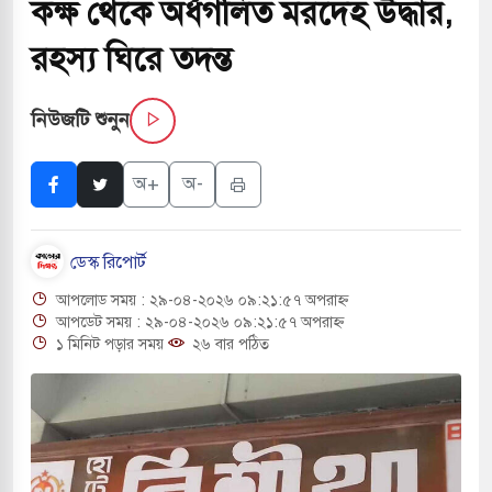
কক্ষ থেকে অর্ধগলিত মরদেহ উদ্ধার,
াসচাপায় ৬ শ্রমিক নিহত, আহত ১৫
রহস্য ঘিরে তদন্ত
গে শব্দদূষণ নিয়ন্ত্রণে দেড় হাজার মসজিদ থেকে মাইক
নিউজটি শুনুন
ডে বন্দুকধারীর গুলিতে শিক্ষক নিহত, হামলাকারীর আত্মহত্যা
অ+
অ-
ালে মধ্যপ্রাচ্যে ব্ল্যাকআউটের কঠোর হুঁশিয়ারি ইরানের
ডেস্ক রিপোর্ট
রও বিমানবন্দরের নিরাপত্তা তল্লাশিতে ছাড় দেওয়া হবে না:
আপলোড সময় : ২৯-০৪-২০২৬ ০৯:২১:৫৭ অপরাহ্ন
আপডেট সময় : ২৯-০৪-২০২৬ ০৯:২১:৫৭ অপরাহ্ন
১ মিনিট পড়ার সময়
২৬ বার পঠিত
কারাগারে দক্ষিণ কোরিয়ার বন্দি ২৫ শতাংশ বেড়েছে
ট্র পাশে থাকুক বা না থাকুক, ইরানে একক সামরিক পদক্ষেপের