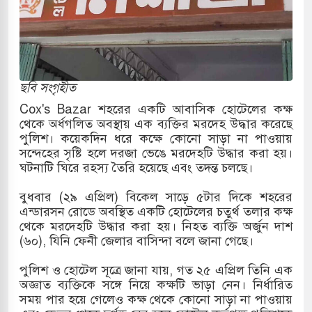
োকাররমে জুমার বয়ান ও নামাজ পড়াবেন দেওবন্দের
 বাংলা ছাড়লেন জনপ্রিয় ভারতীয় সাংবাদিক ময়ূখ রঞ্জন
ছবি সংগৃহীত
Cox's Bazar শহরের একটি আবাসিক হোটেলের কক্ষ
থেকে অর্ধগলিত অবস্থায় এক ব্যক্তির মরদেহ উদ্ধার করেছে
ে শোন অ্যারেস্ট আবেদন, বরগুনার এসআইয়ের বিরুদ্ধে
পুলিশ। কয়েকদিন ধরে কক্ষে কোনো সাড়া না পাওয়ায়
সন্দেহের সৃষ্টি হলে দরজা ভেঙে মরদেহটি উদ্ধার করা হয়।
া
ঘটনাটি ঘিরে রহস্য তৈরি হয়েছে এবং তদন্ত চলছে।
ৃতি জাদুঘর নতুন বাংলাদেশের পথচলার কেন্দ্র হবে: ড.
বুধবার (২৯ এপ্রিল) বিকেল সাড়ে ৫টার দিকে শহরের
এন্ডারসন রোডে অবস্থিত একটি হোটেলের চতুর্থ তলার কক্ষ
থেকে মরদেহটি উদ্ধার করা হয়। নিহত ব্যক্তি অর্জুন দাশ
(৬০), যিনি ফেনী জেলার বাসিন্দা বলে জানা গেছে।
ৎসহ বিভিন্ন খাতে সৌদির বিনিয়োগের আহবান প্রধানমন্ত্রীর
পুলিশ ও হোটেল সূত্রে জানা যায়, গত ২৫ এপ্রিল তিনি এক
ে হামলায় ছাত্রদল ও ছাত্রলীগের আচরণ ইসরায়েলের
অজ্ঞাত ব্যক্তিকে সঙ্গে নিয়ে কক্ষটি ভাড়া নেন। নির্ধারিত
সময় পার হয়ে গেলেও কক্ষ থেকে কোনো সাড়া না পাওয়ায়
ক