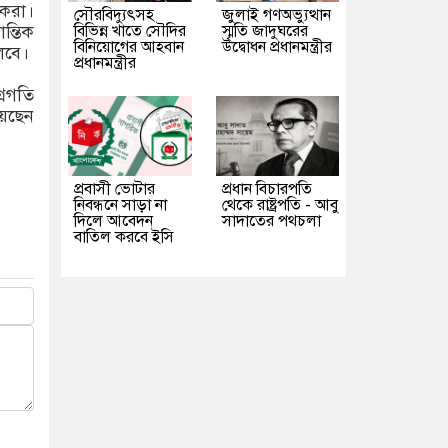
 করা।
সৌরবিদ্যুৎসহ
জুলাই গণঅভ্যুত্থান
ন্তিক
বিভিন্ন খাতে সৌদির
স্মৃতি জাদুঘরের
বিনিয়োগের আহবান
উদ্বোধন প্রধানমন্ত্রীর
েলবে।
প্রধানমন্ত্রীর
্রগতি
য়েছেন
প্রবাসী ভোটার
প্রধান বিচারপতি
নিবন্ধনে সাড়া না
থেকে রাষ্ট্রপতি - আবু
দিলে আবেদন
সাদাতের পথচলা
বাতিল করবে ইসি