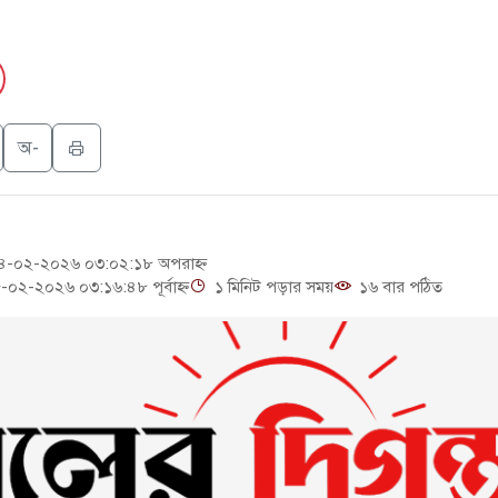
ই গণঅভ্যুত্থান দিবস
্যুৎ কেন্দ্রের ইউনিট-১ এ আবারও বিদ্যুৎ উৎপাদন শুরু
 সিটিতে রুশ নাগরিকদের মারামারি: নিহত ১
অ-
াসিক "এক দফা" -র ২ বছর পূর্তি
-০২-২০২৬ ০৩:০২:১৮ অপরাহ্ন
২-২০২৬ ০৩:১৬:৪৮ পূর্বাহ্ন
১ মিনিট পড়ার সময়
১৬ বার পঠিত