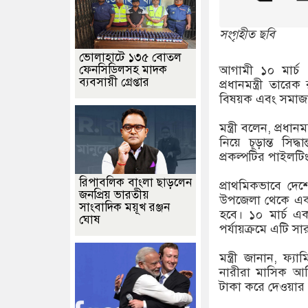
সংগৃহীত ছবি
ভোলাহাটে ১৩৫ বোতল
আগামী ১০ মার্চ ‘
ফেনসিডিলসহ মাদক
ব্যবসায়ী গ্রেপ্তার
প্রধানমন্ত্রী তার
বিষয়ক এবং সমাজকল
মন্ত্রী বলেন, প্রধা
নিয়ে চূড়ান্ত সিদ্
প্রকল্পটির পাইলট
রিপাবলিক বাংলা ছাড়লেন
প্রাথমিকভাবে দেশ
জনপ্রিয় ভারতীয়
উপজেলা থেকে একটি
সাংবাদিক ময়ূখ রঞ্জন
হবে। ১০ মার্চ একয
ঘোষ
পর্যায়ক্রমে এটি সা
মন্ত্রী জানান, ফ্য
নারীরা মাসিক আর্
টাকা করে দেওয়ার 