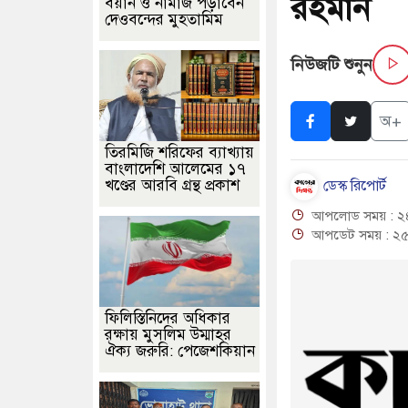
রহমান
বয়ান ও নামাজ পড়াবেন
ালোচনায় পোশাক রপ্তানিতে দ্বিতীয় স্থানে বাংলাদেশ
দেওবন্দের মুহতামিম
আজ সেই ঐতিহাসিক জুলা
় একমাত্র আসামি অবসরপ্রাপ্ত সেনাসদস্য জামিনে মুক্ত
বড়পুকুরিয়া তাপবিদ
নিউজটি শুনুন
ুতুবদিয়া শিপিং চ্যানেলে জালের জড়ালে মারাত্মক নৌ-ঝুঁকি
রূপপুর গ্রিন
অ+
ুর ভূমি অফিসের সব কর্মকর্তা-কর্মচারী বরখাস্ত
শহীদ মিনারের সেই ঐতিহ
তিরমিজি শরিফের ব্যাখ্যায়
বাংলাদেশি আলেমের ১৭
খণ্ডের আরবি গ্রন্থ প্রকাশ
ডেস্ক রিপোর্ট
আপলোড সময় : ২৪
আপডেট সময় : ২৫-০
ফিলিস্তিনিদের অধিকার
রক্ষায় মুসলিম উম্মাহর
ঐক্য জরুরি: পেজেশকিয়ান