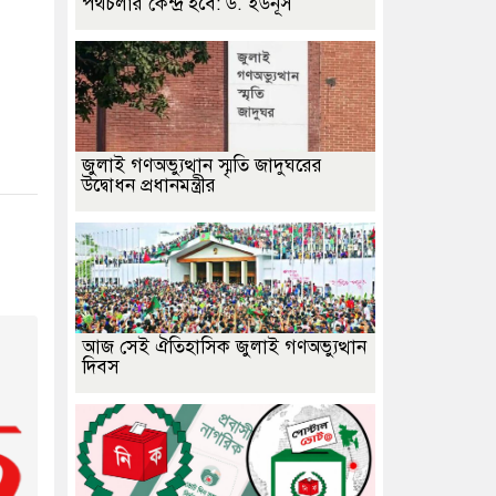
পথচলার কেন্দ্র হবে: ড. ইউনূস
জুলাই গণঅভ্যুত্থান স্মৃতি জাদুঘরের
উদ্বোধন প্রধানমন্ত্রীর
আজ সেই ঐতিহাসিক জুলাই গণঅভ্যুত্থান
দিবস