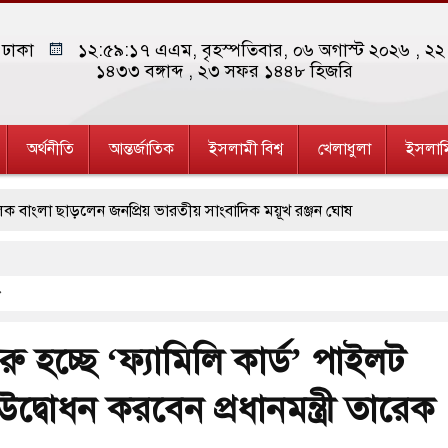
ঢাকা
১২:৫৯:১৮ এএম
, বৃহস্পতিবার, ০৬ অগাস্ট ২০২৬ ,
২২ 
১৪৩৩
বঙ্গাব্দ , ২৩ সফর ১৪৪৮ হিজরি
অর্থনীতি
আন্তর্জাতিক
ইসলামী বিশ্ব
খেলাধুলা
ইসলাম
 ছাড়লেন জনপ্রিয় ভারতীয় সাংবাদিক ময়ূখ রঞ্জন ঘোষ
 জাদুঘর নতুন বাংলাদেশের পথচলার কেন্দ্র হবে: ড. ইউনূস
াত্রদল ও ছাত্রলীগের আচরণ ইসরায়েলের মতো: সাদিক
টি ও পাহাড়ি ঢলে ফুঁসে উঠেছে তিস্তা
ুরু হচ্ছে ‘ফ্যামিলি কার্ড’ পাইলট
য়ার ক্ষেপণাস্ত্র ইউনিট মোতায়েন করা হয়েছে: কিয়েভ
 উদ্বোধন করবেন প্রধানমন্ত্রী তারেক
ামলার শিকার ভারতীয় জাহাজ ডুবল