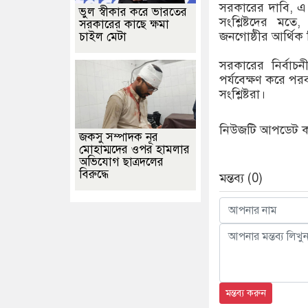
সরকারের দাবি, এ ক
ভুল স্বীকার করে ভারতের
সংশ্লিষ্টদের মতে,
সরকারের কাছে ক্ষমা
জনগোষ্ঠীর আর্থিক ন
চাইল মেটা
সরকারের নির্বাচন
পর্যবেক্ষণ করে পরব
সংশ্লিষ্টরা।
নিউজটি আপডেট করে
জকসু সম্পাদক নূর
মোহাম্মদের ওপর হামলার
অভিযোগ ছাত্রদলের
বিরুদ্ধে
মন্তব্য (0)
মন্তব্য করুন