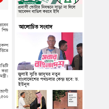
প্রবাসী ভোটার নিবন্ধনে সাড়া না দিলে
আবেদন বাতিল করবে ইসি
করবেন
আলোচিত সংবাদ
 শিশু
্রকল্প
্তিতে
রতিটি
ণ করা
জুলাই স্মৃতি জাদুঘর নতুন
ত্রী।
বাংলাদেশের পথচলার কেন্দ্র হবে: ড.
ইউনূস
াভোগী
২,৫০০