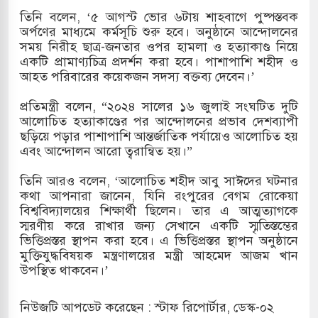
তিনি বলেন, ‘৫ আগস্ট ভোর ৬টায় শাহবাগে পুষ্পস্তবক
 একমাত্র আসামি অবসরপ্রাপ্ত সেনাসদস্য জামিনে
অর্পণের মাধ্যমে কর্মসূচি শুরু হবে। অনুষ্ঠানে আন্দোলনের
সময় নিরীহ ছাত্র-জনতার ওপর হামলা ও হত্যাকাণ্ড নিয়ে
একটি প্রামাণ্যচিত্র প্রদর্শন করা হবে। পাশাপাশি শহীদ ও
আহত পরিবারের কয়েকজন সদস্য বক্তব্য দেবেন।’
্যুৎ কেন্দ্রের ইউনিট-১ এ আবারও বিদ্যুৎ উৎপাদন
প্রতিমন্ত্রী বলেন, “২০২৪ সালের ১৬ জুলাই সংঘটিত দুটি
আলোচিত হত্যাকাণ্ডের পর আন্দোলনের প্রভাব দেশব্যাপী
ছড়িয়ে পড়ার পাশাপাশি আন্তর্জাতিক পর্যায়েও আলোচিত হয়
তুবদিয়া শিপিং চ্যানেলে জালের জড়ালে মারাত্মক
এবং আন্দোলন আরো ত্বরান্বিত হয়।”
তিনি আরও বলেন, ‘আলোচিত শহীদ আবু সাঈদের ঘটনার
কথা আপনারা জানেন, যিনি রংপুরের বেগম রোকেয়া
তে রুশ নাগরিকদের মারামারি: নিহত ১
বিশ্ববিদ্যালয়ের শিক্ষার্থী ছিলেন। তার এ আত্মত্যাগকে
স্মরণীয় করে রাখার জন্য সেখানে একটি স্মৃতিস্তম্ভের
ভিত্তিপ্রস্তর স্থাপন করা হবে। এ ভিত্তিপ্রস্তর স্থাপন অনুষ্ঠানে
মুক্তিযুদ্ধবিষয়ক মন্ত্রণালয়ের মন্ত্রী আহমেদ আজম খান
উপস্থিত থাকবেন।’
নিউজটি আপডেট করেছেন : স্টাফ রিপোর্টার, ডেস্ক-০২