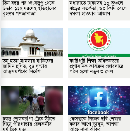
তিন বছর পর ধ্বংসস্তূপ থেকে
মধ্যরাতে ঢাকাসহ ১০ অঞ্চলে
উদ্ধার ১১২ মরদেহ ইতিহাসের
ঝড়ের সতর্কতা, ৬০ কিমি বেগে
বৃহত্তম গণজানাজা
দমকা হাওয়ার আভাস
তনু হত্যা মামলায় হাফিজের
কারিগরি শিক্ষা অধিদফতরে
জামিন স্থগিত, ২৪ ঘণ্টায়
প্রশাসনিক কার্যক্রম জোরদারে
আত্মসমর্পণের নির্দেশ
গঠন হলো নতুন ৩ সেল
চলন্ত দোলনচাঁপা ট্রেনে উঠতে
ফেসবুকে নিজের ছবি শেয়ার
গিয়ে পীরগাছায় রেলকর্মীর
করার আগে ভাবুন, আশঙ্কা
মর্মান্তিক মৃত্যু
আছে নানা ঝুঁকির