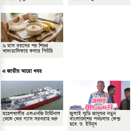
৬ মাস বয়সের পর শিশুর
খাদ্যতালিকায় কলার পিউরি
এ জাতীয় আরো খবর
মহেশখালীর এলএনজি টার্মিনাল
জুলাই স্মৃতি জাদুঘর নতুন
থেকে ফের গ্যাস সরবরাহ শুরু
বাংলাদেশের পথচলার কেন্দ্র
হবে: ড. ইউনূস