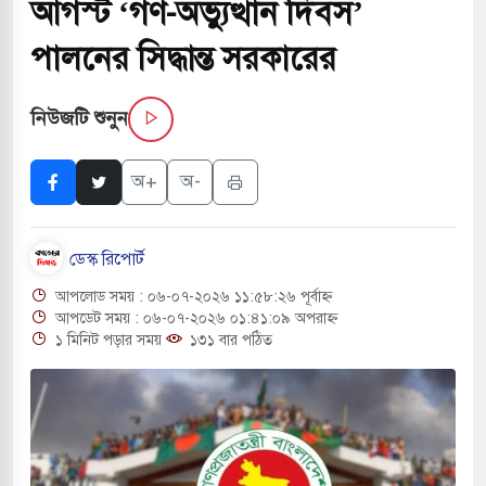
আগস্ট ‘গণ-অভ্যুত্থান দিবস’
াড়লেন জনপ্রিয় ভারতীয় সাংবাদিক ময়ূখ রঞ্জন
পালনের সিদ্ধান্ত সরকারের
নিউজটি শুনুন
যারেস্ট আবেদন, বরগুনার এসআইয়ের বিরুদ্ধে
অ+
অ-
ঘর নতুন বাংলাদেশের পথচলার কেন্দ্র হবে: ড.
ডেস্ক রিপোর্ট
আপলোড সময় : ০৬-০৭-২০২৬ ১১:৫৮:২৬ পূর্বাহ্ন
্ন খাতে সৌদির বিনিয়োগের আহবান প্রধানমন্ত্রীর
আপডেট সময় : ০৬-০৭-২০২৬ ০১:৪১:০৯ অপরাহ্ন
১ মিনিট পড়ার সময়
১৩১ বার পঠিত
য় ছাত্রদল ও ছাত্রলীগের আচরণ ইসরায়েলের
থে ইসরায়েলীরা,হাতছাড়ার ঝুঁকিতে জরুরি