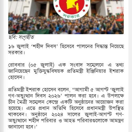
ড়ি ঢলে ফুঁসে উঠেছে তিস্তা
তির দাবিতে পাকিস্তানজুড়ে পিটিআইয়ের আজ
ছবি: সংগৃহীত
১৬ জুলাই ‘শহীদ দিবস’ হিসেবে পালনের সিদ্ধান্ত নিয়েছে
সরকার।
রিয়ার ক্ষেপণাস্ত্র ইউনিট মোতায়েন করা হয়েছে:
রোববার (০৫ জুলাই) এক সংবাদ সম্মেলনে এ তথ্য
জানিয়েছেন মুক্তিযুদ্ধবিষয়ক প্রতিমন্ত্রী ইঞ্জিনিয়ার ইশরাক
হোসেন।
স্মৃতি জাদুঘরের উদ্বোধন প্রধানমন্ত্রীর
প্রতিমন্ত্রী ইশরাক হোসেন বলেন, “আগামী ৫ আগস্ট ‘জুলাই
েমেন উপকূলে হামলার শিকার ভারতীয় জাহাজ
গণ-অভ্যুত্থান দিবস ২০২৬’ পালন করা হবে। এ উপলক্ষে
চীন মৈত্রী সম্মেলন কেন্দ্রে একটি অনুষ্ঠানের আয়োজন করা
হয়েছে। এতে প্রধান অতিথি হিসেবে প্রধানমন্ত্রী উপস্থিত
থাকবেন। অনুষ্ঠানে ২০২৪ সালের জুলাই-আগস্ট গণ-
লোচনায় পোশাক রপ্তানিতে দ্বিতীয় স্থানে বাংলাদেশ
অভ্যুত্থানে শহীদ পরিবার ও আহত পরিবারগুলোকে আমন্ত্রণ
জানানো হবে।’
 জুলাই গণঅভ্যুত্থান দিবস