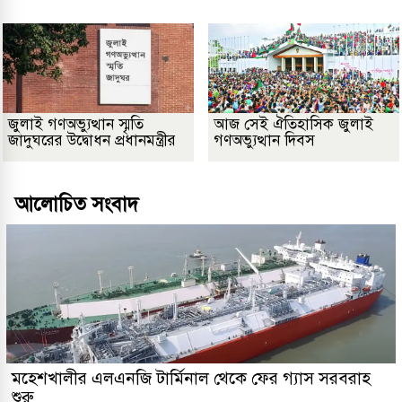
জুলাই গণঅভ্যুত্থান স্মৃতি
আজ সেই ঐতিহাসিক জুলাই
জাদুঘরের উদ্বোধন প্রধানমন্ত্রীর
গণঅভ্যুত্থান দিবস
আলোচিত সংবাদ
মহেশখালীর এলএনজি টার্মিনাল থেকে ফের গ্যাস সরবরাহ
শুরু