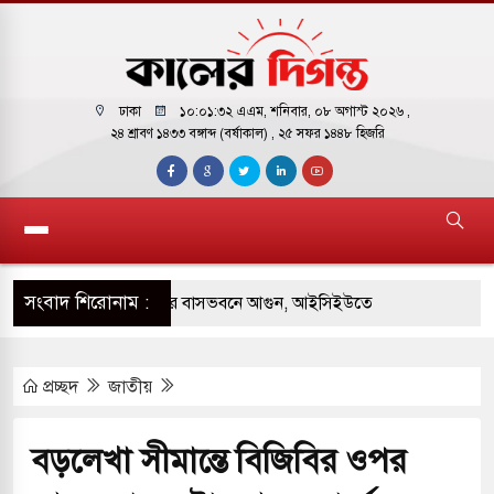
ঢাকা
১০:০১:৩৩ এএম
, শনিবার, ০৮ অগাস্ট ২০২৬ ,
২৪ শ্রাবণ ১৪৩৩ বঙ্গাব্দ (বর্ষাকাল)
, ২৫ সফর ১৪৪৮ হিজরি
সংবাদ শিরোনাম :
় পাকিস্তানি হাইকমিশনারের বাসভবনে আগুন, আইসিইউতে
প্রচ্ছদ
জাতীয়
 পরিবর্তন হয়ে আসছে ‘স্পেশাল রেসপন্স ব্যাটালিয়ন
বড়লেখা সীমান্তে বিজিবির ওপর
ই বাসের মুখোমুখি সংঘর্ষে ৯ জন নিহত