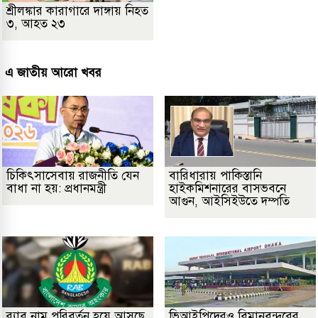
শ্রীলঙ্কার কারাগারে দাঙ্গায় নিহত
৩, আহত ২৩
এ জাতীয় আরো খবর
চিকিৎসাসেবায় রাজনীতি যেন
বারিধারায় পাকিস্তানি
বাধা না হয়: প্রধানমন্ত্রী
হাইকমিশনারের বাসভবনে
আগুন, আইসিইউতে দম্পতি
র‌্যাব নাম পরিবর্তন হয়ে আসছে
ভিআইপিদেরও বিমানবন্দরের