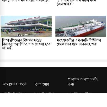
ব্যবস্থাপনায় সময় সাশ্রয়ী একটি টুল
‘স্পেশাল রেসপন্স ব্যাটালিয়ন
(এসআরবি)’
ভিআইপিদেরও বিমানবন্দরের
মহেশখালীর এলএনজি টার্মিনাল
নিরাপত্তা তল্লাশিতে ছাড় দেওয়া হবে
থেকে ফের গ্যাস সরবরাহ শুরু
না: মন্ত্রী
প্রকাশক ও সম্পাদকীয়
আমাদের সম্পর্কে
যোগাযোগ
তথ্য
সম্পাদকীয় নীতি
সংশোধন নীতি
গোপনীয়তা নীতি