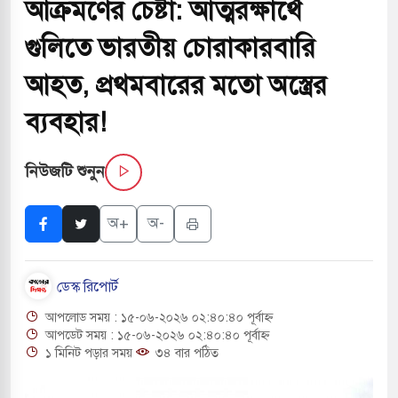
আক্রমণের চেষ্টা: আত্মরক্ষার্থে
সচাপায় ৬ শ্রমিক নিহত, আহত ১৫
গুলিতে ভারতীয় চোরাকারবারি
ে শব্দদূষণ নিয়ন্ত্রণে দেড় হাজার মসজিদ থেকে মাইক
আহত, প্রথমবারের মতো অস্ত্রের
ব্যবহার!
ে বন্দুকধারীর গুলিতে শিক্ষক নিহত, হামলাকারীর আত্মহত্যা
নিউজটি শুনুন
লে মধ্যপ্রাচ্যে ব্ল্যাকআউটের কঠোর হুঁশিয়ারি ইরানের
অ+
অ-
 বিমানবন্দরের নিরাপত্তা তল্লাশিতে ছাড় দেওয়া হবে না:
ডেস্ক রিপোর্ট
ারাগারে দক্ষিণ কোরিয়ার বন্দি ২৫ শতাংশ বেড়েছে
আপলোড সময় : ১৫-০৬-২০২৬ ০২:৪০:৪০ পূর্বাহ্ন
্র পাশে থাকুক বা না থাকুক, ইরানে একক সামরিক পদক্ষেপের
আপডেট সময় : ১৫-০৬-২০২৬ ০২:৪০:৪০ পূর্বাহ্ন
১ মিনিট পড়ার সময়
৩৪ বার পঠিত