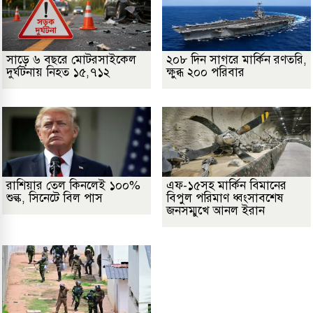
সাড়ে ৬ বছরে মোটরসাইকেল
২০৮ দিন সাগরে মার্কিন রণতরি,
দুর্ঘটনায় নিহত ১৫,৭১২
ক্ষুব্ধ ২০০ পরিবার
রাশিয়ার তেল কিনলেই ১০০%
এফ-১৫সহ মার্কিন বিমানের
শুল্ক, সিনেটে বিল পাস
বিপুল পরিমাণ ধ্বংসাবশেষ
জনসম্মুখে আনল ইরান