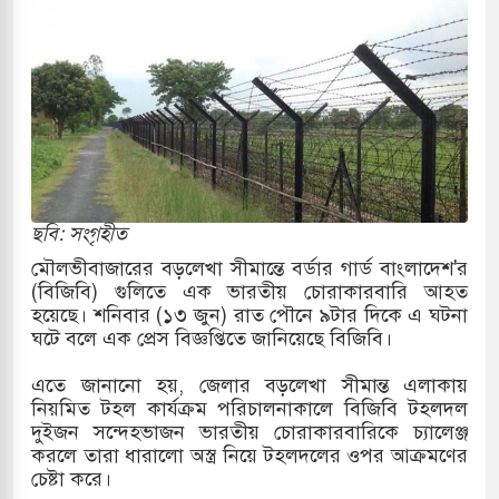
কাররমে জুমার বয়ান ও নামাজ পড়াবেন দেওবন্দের
বাংলা ছাড়লেন জনপ্রিয় ভারতীয় সাংবাদিক ময়ূখ রঞ্জন
 শোন অ্যারেস্ট আবেদন, বরগুনার এসআইয়ের বিরুদ্ধে
ছবি: সংগৃহীত
মৌলভীবাজারের বড়লেখা সীমান্তে বর্ডার গার্ড বাংলাদেশ'র
(বিজিবি) গুলিতে এক ভারতীয় চোরাকারবারি আহত
তি জাদুঘর নতুন বাংলাদেশের পথচলার কেন্দ্র হবে: ড.
হয়েছে। শনিবার (১৩ জুন) রাত পৌনে ৯টার দিকে এ ঘটনা
ঘটে বলে এক প্রেস বিজ্ঞপ্তিতে জানিয়েছে বিজিবি।
এতে জানানো হয়, জেলার বড়লেখা সীমান্ত এলাকায়
সহ বিভিন্ন খাতে সৌদির বিনিয়োগের আহবান প্রধানমন্ত্রীর
নিয়মিত টহল কার্যক্রম পরিচালনাকালে বিজিবি টহলদল
দুইজন সন্দেহভাজন ভারতীয় চোরাকারবারিকে চ্যালেঞ্জ
 হামলায় ছাত্রদল ও ছাত্রলীগের আচরণ ইসরায়েলের
করলে তারা ধারালো অস্ত্র নিয়ে টহলদলের ওপর আক্রমণের
চেষ্টা করে।