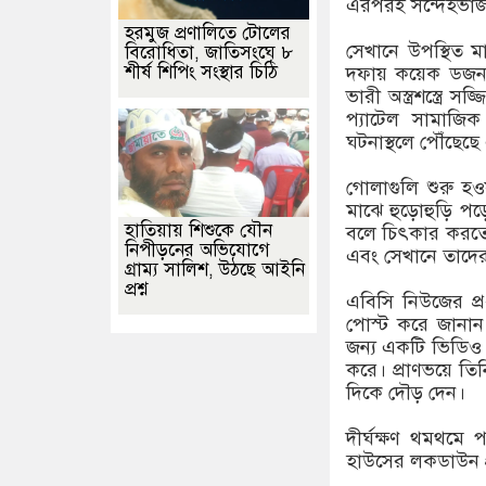
এরপরই সন্দেহভাজনদ
হরমুজ প্রণালিতে টোলের
সেখানে উপস্থিত ম
বিরোধিতা, জাতিসংঘে ৮
শীর্ষ শিপিং সংস্থার চিঠি
দফায় কয়েক ডজন গু
ভারী অস্ত্রশস্ত্
প্যাটেল সামাজি
ঘটনাস্থলে পৌঁছেছে 
গোলাগুলি শুরু হওয়
মাঝে হুড়োহুড়ি পড়ে
হাতিয়ায় শিশুকে যৌন
বলে চিৎকার করতে ক
নিপীড়নের অভিযোগে
এবং সেখানে তাদের
গ্রাম্য সালিশ, উঠছে আইনি
প্রশ্ন
এবিসি নিউজের প্
পোস্ট করে জানা
জন্য একটি ভিডিও
করে। প্রাণভয়ে তিনি
দিকে দৌড় দেন।
দীর্ঘক্ষণ থমথমে 
হাউসের লকডাউন প্