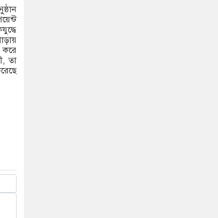
ষ্ঠান
়েন্ট
যুদ্ধে
গোড়ায়
ন করে
ী, তা
করেছে