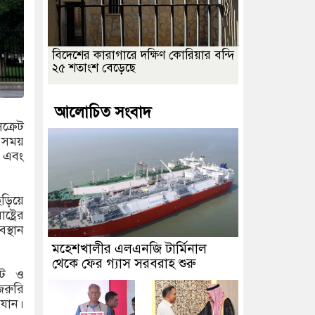
বিদেশের কারাগারে দক্ষিণ কোরিয়ার বন্দি
২৫ শতাংশ বেড়েছে
আলোচিত সংবাদ
ক্রেট
় সময়
উ এবং
ছড়িয়ে
ট্রের
স্থান
মহেশখালীর এলএনজি টার্মিনাল
থেকে ফের গ্যাস সরবরাহ শুরু
রিট ও
জরুরি
 যান।