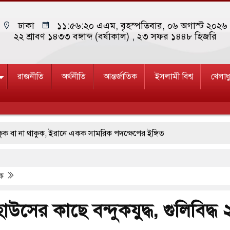
ঢাকা
১১:৫৬:২১ এএম
, বৃহস্পতিবার, ০৬ অগাস্ট ২০২৬ 
২২ শ্রাবণ ১৪৩৩ বঙ্গাব্দ (বর্ষাকাল)
, ২৩ সফর ১৪৪৮ হিজরি
রাজনীতি
অর্থনীতি
আন্তর্জাতিক
ইসলামী বিশ্ব
খেলাধ
া থাকুক, ইরানে একক সামরিক পদক্ষেপের ইঙ্গিত
ছাড়লেন জনপ্রিয় ভারতীয় সাংবাদিক ময়ূখ রঞ্জন ঘোষ
িক
 জাদুঘর নতুন বাংলাদেশের পথচলার কেন্দ্র হবে: ড. ইউনূস
ত্রদল ও ছাত্রলীগের আচরণ ইসরায়েলের মতো: সাদিক
াউসের কাছে বন্দুকযুদ্ধ, গুলিবিদ্ধ 
ি ও পাহাড়ি ঢলে ফুঁসে উঠেছে তিস্তা