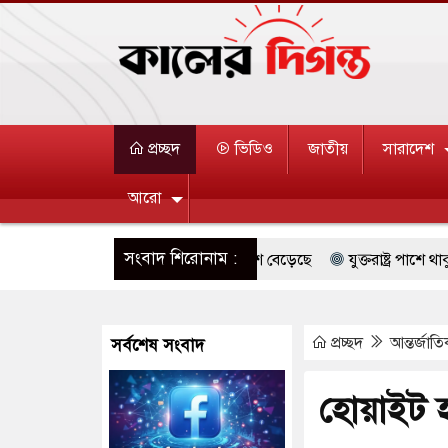
প্রচ্ছদ
ভিডিও
জাতীয়
সারাদেশ
আরো
সংবাদ শিরোনাম :
 দক্ষিণ কোরিয়ার বন্দি ২৫ শতাংশ বেড়েছে
যুক্তরাষ্ট্র পাশে থাকুক বা ন
 জুমার বয়ান ও নামাজ পড়াবেন দেওবন্দের মুহতামিম
রিপাবলিক বাংলা 
প্রচ্ছদ
আন্তর্জাত
সর্বশেষ সংবাদ
ারেস্ট আবেদন, বরগুনার এসআইয়ের বিরুদ্ধে ব্যবস্থা নেওয়া
জুলাই স্মৃতি
ন্ন খাতে সৌদির বিনিয়োগের আহবান প্রধানমন্ত্রীর
হাসপাতালে হামলায় ছা
হোয়াইট হ
থে ইসরায়েলীরা,হাতছাড়ার ঝুঁকিতে জরুরি বৈঠক জর্ডানের
ভারী বৃষ্ট