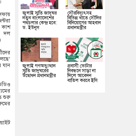
।
জুলাই স্মৃতি জাদুঘর
সৌরবিদ্যুৎসহ
দফায়
নতুন বাংলাদেশের
বিভিন্ন খাতে সৌদির
ন্টরা
পথচলার কেন্দ্র হবে:
বিনিয়োগের আহবান
ক কাশ
ড. ইউনূস
প্রধানমন্ত্রীর
ষ দল
।
মীদের
চলছে’
ে যান
জুলাই গণঅভ্যুত্থান
প্রবাসী ভোটার
স্মৃতি জাদুঘরের
নিবন্ধনে সাড়া না
উদ্বোধন প্রধানমন্ত্রীর
দিলে আবেদন
বাতিল করবে ইসি
ভিডিও
যমের
 শুরু
রুমের
য়াইট