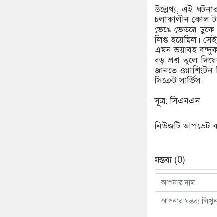
উল্লেখ্য, এই ঘটন
চলাকালীন কোল টমা
ভেঙে ভেতরে ঢুকে পড়ে
লিপ্ত হয়েছিল। স
এমন ভয়াবহ বন্দুকয
বড় প্রশ্ন তুলে দ
জানতে ওয়াশিংটন ড
সিক্রেট সার্ভিস।
সূত্র: সিএনএন
নিউজটি আপডেট করে
মন্তব্য (0)