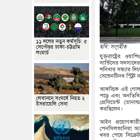
১১ দলের নতুন কর্মসূচি: ৫
ছবি: সংগৃহীত
সেপ্টেম্বর ঢাকা-চট্টগ্রাম
লংমার্চ
যুক্তরাষ্ট্রের ওয
সার্ভিসের সদস্যদের 
শনিবার সন্ধ্যার দ
সেভেনটিনথ স্ট্রিট
আকস্মিক এই গোলা
পড়ে এবং অনতিবিলম
লেবাননে সংঘর্ষে নিহত ২
প্রেসিডেন্ট ডোনা
ইসরায়েলি সেনা
করছিলেন।
আইন প্রয়োগকারী
পেনসিলভানিয়া অ্য
খবর পেয়ে সিক্রেট