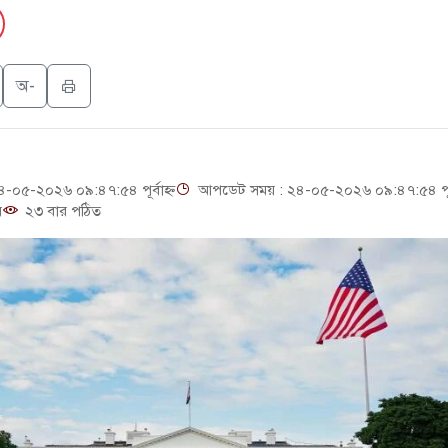
য়ার ক্ষেপণাস্ত্র ইউনিট মোতায়েন করা হয়েছে: কিয়েভ
মলার শিকার ভারতীয় জাহাজ ডুবল
অ-
ই গণঅভ্যুত্থান দিবস
যুৎ কেন্দ্রের ইউনিট-১ এ আবারও বিদ্যুৎ উৎপাদন শুরু
০৫-২০২৬ ০৯:৪৭:৫৪ পূর্বাহ্ন
আপডেট সময় : ২৪-০৫-২০২৬ ০৯:৪৭:৫৪ পূর্ব
সিটিতে রুশ নাগরিকদের মারামারি: নিহত ১
়
২৩ বার পঠিত