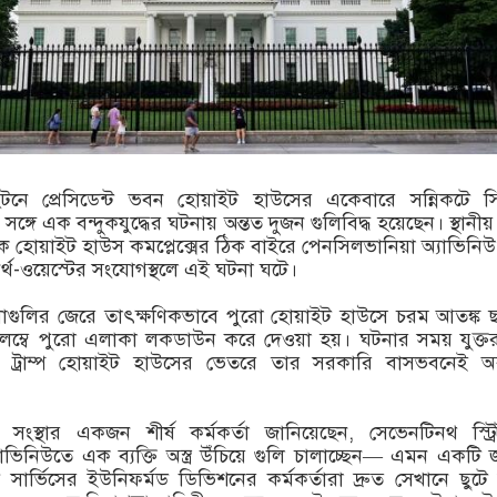
়াশিংটনে প্রেসিডেন্ট ভবন হোয়াইট হাউসের একেবারে সন্নিকটে সি
সঙ্গে এক বন্দুকযুদ্ধের ঘটনায় অন্তত দুজন গুলিবিদ্ধ হয়েছেন। স্থানীয
িকে হোয়াইট হাউস কমপ্লেক্সের ঠিক বাইরে পেনসিলভানিয়া অ্যাভিনি
 নর্থ-ওয়েস্টের সংযোগস্থলে এই ঘটনা ঘটে।
গুলির জেরে তাৎক্ষণিকভাবে পুরো হোয়াইট হাউসে চরম আতঙ্ক 
্বে পুরো এলাকা লকডাউন করে দেওয়া হয়। ঘটনার সময় যুক্তরাষ্
ল্ড ট্রাম্প হোয়াইট হাউসের ভেতরে তার সরকারি বাসভবনেই অব
 সংস্থার একজন শীর্ষ কর্মকর্তা জানিয়েছেন, সেভেনটিনথ স্ট্
াভিনিউতে এক ব্যক্তি অস্ত্র উঁচিয়ে গুলি চালাচ্ছেন— এমন একটি 
 সার্ভিসের ইউনিফর্মড ডিভিশনের কর্মকর্তারা দ্রুত সেখানে ছুটে