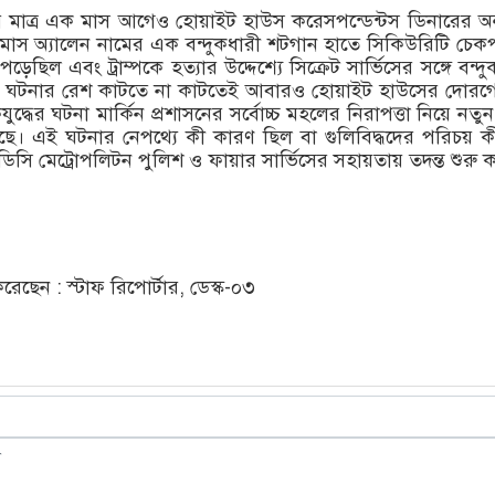
ার মাত্র এক মাস আগেও হোয়াইট হাউস করেসপন্ডেন্টস ডিনারের অনু
স অ্যালেন নামের এক বন্দুকধারী শটগান হাতে সিকিউরিটি চেকপয
ছিল এবং ট্রাম্পকে হত্যার উদ্দেশ্যে সিক্রেট সার্ভিসের সঙ্গে বন্দুক
েই ঘটনার রেশ কাটতে না কাটতেই আবারও হোয়াইট হাউসের দোর
ুদ্ধের ঘটনা মার্কিন প্রশাসনের সর্বোচ্চ মহলের নিরাপত্তা নিয়ে নতু
িয়েছে। এই ঘটনার নেপথ্যে কী কারণ ছিল বা গুলিবিদ্ধদের পরিচয় ক
িসি মেট্রোপলিটন পুলিশ ও ফায়ার সার্ভিসের সহায়তায় তদন্ত শুরু 
ছেন : স্টাফ রিপোর্টার, ডেস্ক-০৩