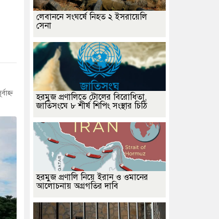
লেবাননে সংঘর্ষে নিহত ২ ইসরায়েলি
সেনা
াহ্ন
হরমুজ প্রণালিতে টোলের বিরোধিতা,
জাতিসংঘে ৮ শীর্ষ শিপিং সংস্থার চিঠি
হরমুজ প্রণালি নিয়ে ইরান ও ওমানের
আলোচনায় অগ্রগতির দাবি