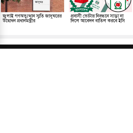
জুলাই গণঅভ্যুত্থান স্মৃতি জাদুঘরের
প্রবাসী ভোটার নিবন্ধনে সাড়া না
উদ্বোধন প্রধানমন্ত্রীর
দিলে আবেদন বাতিল করবে ইসি
প্রকাশক ও সম্পাদকীয়
আমাদের সম্পর্কে
যোগাযোগ
তথ্য
সম্পাদকীয় নীতি
সংশোধন নীতি
গোপনীয়তা নীতি
লাইসেন্স নং: TRAD/DNCC/013106/2024 বার্তা বিভাগ:
news@kalerdiganta.com
অফিস:
info@kalerdiganta.com
যোগাযোগ: মিরপুর, শেওড়াপাড়া হটলাইন: 09638001009
চাকুরী:
hr@kalerdiganta.com