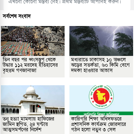
এখনো কোনো মন্তব্য নেই। প্রথম মন্তব্যটি আপনিই করুন।
সর্বশেষ সংবাদ
তিন বছর পর ধ্বংসস্তূপ থেকে
মধ্যরাতে ঢাকাসহ ১০ অঞ্চলে
উদ্ধার ১১২ মরদেহ ইতিহাসের
ঝড়ের সতর্কতা, ৬০ কিমি বেগে
বৃহত্তম গণজানাজা
দমকা হাওয়ার আভাস
তনু হত্যা মামলায় হাফিজের
কারিগরি শিক্ষা অধিদফতরে
জামিন স্থগিত, ২৪ ঘণ্টায়
প্রশাসনিক কার্যক্রম জোরদারে
আত্মসমর্পণের নির্দেশ
গঠন হলো নতুন ৩ সেল