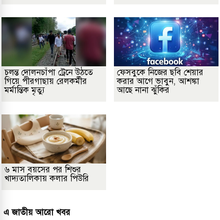
চলন্ত দোলনচাঁপা ট্রেনে উঠতে
ফেসবুকে নিজের ছবি শেয়ার
গিয়ে পীরগাছায় রেলকর্মীর
করার আগে ভাবুন, আশঙ্কা
মর্মান্তিক মৃত্যু
আছে নানা ঝুঁকির
৬ মাস বয়সের পর শিশুর
খাদ্যতালিকায় কলার পিউরি
এ জাতীয় আরো খবর