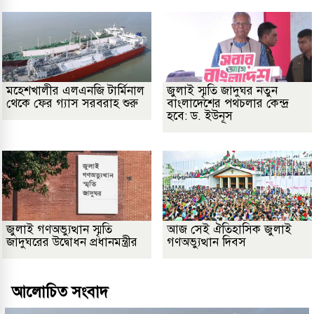
মহেশখালীর এলএনজি টার্মিনাল
জুলাই স্মৃতি জাদুঘর নতুন
থেকে ফের গ্যাস সরবরাহ শুরু
বাংলাদেশের পথচলার কেন্দ্র
হবে: ড. ইউনূস
জুলাই গণঅভ্যুত্থান স্মৃতি
আজ সেই ঐতিহাসিক জুলাই
জাদুঘরের উদ্বোধন প্রধানমন্ত্রীর
গণঅভ্যুত্থান দিবস
আলোচিত সংবাদ