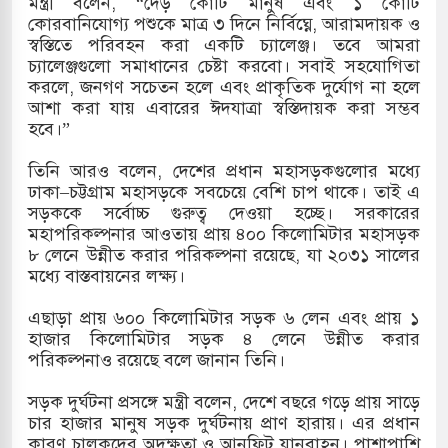
মন্ত্রী বলেন, “দেড় কোটি মানুষ এবং ১ কোটি
কোরবানিযোগ্য পশুকে মাত্র ৩ দিনে নির্বিঘ্নে, আরামদায়ক ও
মামলায় একমাত্র আসামি অবসরপ্রাপ্ত সেনাসদস্য জামিনে
স্বস্তিতে পরিবহন করা একটি চ্যালেঞ্জ। তবে আমরা
চ্যালেঞ্জগুলো সমাধানের চেষ্টা করবো। সবাই সহযোগিতা
করলে, জনগণ সচেতন হলে এবং প্রাকৃতিক দুর্যোগ না হলে
আশা করা যায় এবারের ঈদযাত্রা স্বস্তিদায়ক করা সম্ভব
 তাপবিদ্যুৎ কেন্দ্রের ইউনিট-১ এ আবারও বিদ্যুৎ উৎপাদন
হবে।”
তিনি আরও বলেন, দেশের প্রধান মহাসড়কগুলোর মধ্যে
ঢাকা–চট্টগ্রাম মহাসড়কে সবচেয়ে বেশি চাপ থাকে। তাই এ
তিয়া-কুতুবদিয়া শিপিং চ্যানেলে জালের জড়ালে মারাত্মক
সড়ককে সর্বোচ্চ গুরুত্ব দেওয়া হচ্ছে। সরকারের
মহাপরিকল্পনার আওতায় প্রায় ৪০০ কিলোমিটার মহাসড়ক
৮ লেনে উন্নীত করার পরিকল্পনা রয়েছে, যা ২০৩১ সালের
মধ্যে বাস্তবায়নের লক্ষ্য।
িন সিটিতে রুশ নাগরিকদের মারামারি: নিহত ১
এছাড়া প্রায় ৬০০ কিলোমিটার সড়ক ৬ লেন এবং প্রায় ১
হাজার কিলোমিটার সড়ক ৪ লেনে উন্নীত করার
পরিকল্পনাও রয়েছে বলে জানান তিনি।
সড়ক দুর্ঘটনা প্রসঙ্গে মন্ত্রী বলেন, দেশে বছরে গড়ে প্রায় সাড়ে
চার হাজার মানুষ সড়ক দুর্ঘটনায় প্রাণ হারায়। এর প্রধান
কারণ চালকদের অদক্ষতা ও আনফিট যানবাহন। পাশাপাশি