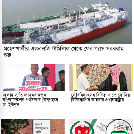
মহেশখালীর এলএনজি টার্মিনাল থেকে ফের গ্যাস সরবরাহ
শুরু
জুলাই স্মৃতি জাদুঘর নতুন
সৌরবিদ্যুৎসহ বিভিন্ন খাতে সৌদির
বাংলাদেশের পথচলার কেন্দ্র হবে:
বিনিয়োগের আহবান প্রধানমন্ত্রীর
ড. ইউনূস