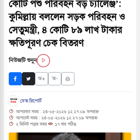
কোটি পশু পরিবহন বড় চ্যালেঞ্জ’:
াংলা ছাড়লেন জনপ্রিয় ভারতীয় সাংবাদিক ময়ূখ রঞ্জন
কুমিল্লায় বললেন সড়ক পরিবহন ও
সেতুমন্ত্রী, ৪ কোটি ৮৯ লাখ টাকার
শোন অ্যারেস্ট আবেদন, বরগুনার এসআইয়ের বিরুদ্ধে
ক্ষতিপূরণ চেক বিতরণ
নিউজটি শুনুন
তি জাদুঘর নতুন বাংলাদেশের পথচলার কেন্দ্র হবে: ড.
অ+
অ-
হ বিভিন্ন খাতে সৌদির বিনিয়োগের আহবান প্রধানমন্ত্রীর
ডেস্ক রিপোর্ট
 হামলায় ছাত্রদল ও ছাত্রলীগের আচরণ ইসরায়েলের
আপলোড সময় : ২৩-০৫-২০২৬ ১২:২৭:০৯ অপরাহ্ন
আপডেট সময় : ২৩-০৫-২০২৬ ১২:২৭:০৯ অপরাহ্ন
২ মিনিট পড়ার সময়
১৭ বার পঠিত
খলের পথে ইসরায়েলীরা,হাতছাড়ার ঝুঁকিতে জরুরি