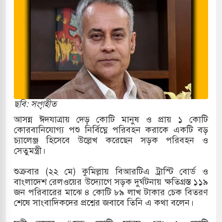
র
 ও পাহাড়ি ঢলে ফুঁসে উঠেছে তিস্তা
র মুক্তির দাবিতে পাকিস্তানজুড়ে পিটিআইয়ের আজ
ত্তর কোরিয়ার ক্ষেপণাস্ত্র ইউনিট মোতায়েন করা হয়েছে:
ছবি: সংগৃহীত
আসন্ন ঈদযাত্রায় দেড় কোটি মানুষ ও প্রায় ১ কোটি
কোরবানিযোগ্য পশু নির্বিঘ্নে পরিবহন করাকে একটি বড়
ুত্থান স্মৃতি জাদুঘরের উদ্বোধন প্রধানমন্ত্রীর
চ্যালেঞ্জ হিসেবে উল্লেখ করেছেন সড়ক পরিবহন ও
সেতুমন্ত্রী।
রে ইয়েমেন উপকূলে হামলার শিকার ভারতীয় জাহাজ
শুক্রবার (২২ মে) কুমিল্লায় বিআরটিএ ট্রাস্টি বোর্ড ও
বাংলাদেশ রেলওয়ের উদ্যোগে সড়ক দুর্ঘটনায় ক্ষতিগ্রস্ত ১১৯
জন পরিবারের মাঝে ৪ কোটি ৮৯ লাখ টাকার চেক বিতরণ
্য পর্যালোচনায় পোশাক রপ্তানিতে দ্বিতীয় স্থানে বাংলাদেশ
শেষে সাংবাদিকদের প্রশ্নের জবাবে তিনি এ কথা বলেন।
িহাসিক জুলাই গণঅভ্যুত্থান দিবস