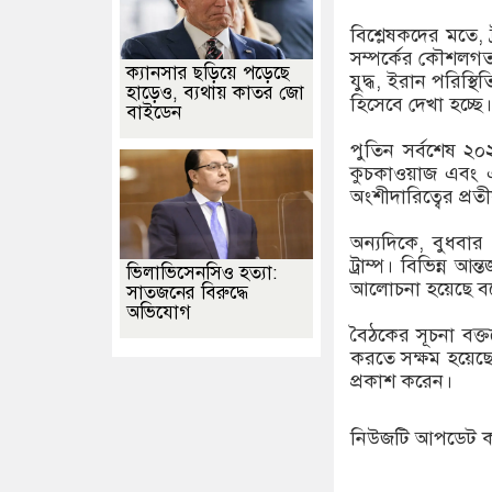
বিশ্লেষকদের মতে, 
সম্পর্কের কৌশলগত
ক্যানসার ছড়িয়ে পড়েছে
যুদ্ধ, ইরান পরিস্থি
হাড়েও, ব্যথায় কাতর জো
হিসেবে দেখা হচ্ছে।
বাইডেন
পুতিন সর্বশেষ ২
কুচকাওয়াজ এবং 
অংশীদারিত্বের প্র
অন্যদিকে, বুধবার
ট্রাম্প। বিভিন্ন আ
ভিলাভিসেনসিও হত্যা:
আলোচনা হয়েছে বলে
সাতজনের বিরুদ্ধে
অভিযোগ
বৈঠকের সূচনা বক্তব্
করতে সক্ষম হয়েছে
প্রকাশ করেন।
নিউজটি আপডেট করে