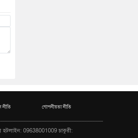
 নীতি
গোপনীয়তা নীতি
া হটলাইন: 09638001009 চাকুরী: