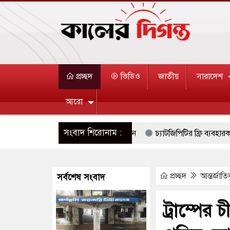
প্রচ্ছদ
ভিডিও
জাতীয়
সারাদেশ
আরো
সংবাদ শিরোনাম :
ণ সুদান ও আবেই গেলেন সেনাপ্রধান
চ্যাটজিপিটির ফ্রি ব্যবহারকারীদের
ি হাইকমিশনারের বাসভবনে আগুন, আইসিইউতে দম্পতি
র‌্যাব নাম পরিবর্তন 
প্রচ্ছদ
আন্তর্জাত
সর্বশেষ সংবাদ
মুখি সংঘর্ষে ৯ জন নিহত
বগুড়ায় বাসচাপায় ৬ শ্রমিক নিহত, আহত ১৫
র গুলিতে শিক্ষক নিহত, হামলাকারীর আত্মহত্যা
হামলা চালালে মধ্যপ্রাচ্যে 
ট্রাম্পের
র নিরাপত্তা তল্লাশিতে ছাড় দেওয়া হবে না: মন্ত্রী
বিদেশের কারাগারে দক্