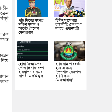
া-চীন
ক্রেন
যপূর্ণ
পাঁচ দিনের সফরে
চিকিৎসাসেবায়
দক্ষিণ সুদান ও
রাজনীতি যেন বাধা
আবেই গেলেন
না হয়: প্রধানমন্ত্রী
সেনাপ্রধান
ামরিক
শলগত
 করেন
 নিয়ে
হোয়াটসঅ্যাপের
র‌্যাব নাম পরিবর্তন
পোল ফিচার: গ্রুপ
হয়ে আসছে
ব্যবস্থাপনায় সময়
‘স্পেশাল রেসপন্স
সাশ্রয়ী একটি টুল
ব্যাটালিয়ন
সমাধান
(এসআরবি)’
র আশা