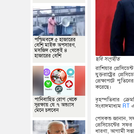
পশ্চিমবঙ্গে ৫ হাজারের
বেশি মাইক অপসারণ,
মসজিদ থেকেই ৪
হাজারের বেশি
ছবি সংগৃহীত
রাশিয়ার প্রেসিডেন
যুক্তরাষ্ট্রের প্রে
প্রেক্ষাপটে পুতিন
করেছে।
পানিবাহিত রোগ থেকে
বৃহস্পতিবার ক্রে
সুরক্ষায় যে ৭ অভ্যাস
সংবাদমাধ্যম
RT
এ
মেনে চলবেন
পেসকভ জানান, সফর
প্রেসিডেন্টের সফর
ধারণা, আগামী সপ্ত