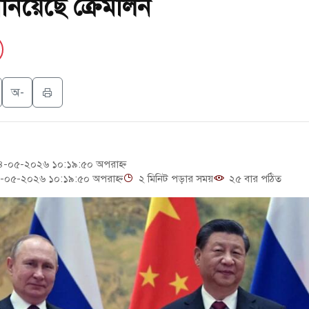
ানিয়েছে ক্রেমলিন
মার বয়ান ও নামাজ পড়াবেন দেওবন্দের মুহতামিম
আবেদন, বরগুনার এসআইয়ের বিরুদ্ধে ব্যবস্থা নেওয়া
 সৌদির বিনিয়োগের আহবান প্রধানমন্ত্রীর
অ-
থে ইসরায়েলীরা,হাতছাড়ার ঝুঁকিতে জরুরি বৈঠক জর্ডানের
-০৫-২০২৬ ১০:১৯:৫০ অপরাহ্ন
-০৫-২০২৬ ১০:১৯:৫০ অপরাহ্ন
২ মিনিট পড়ার সময়
২৫ বার পঠিত