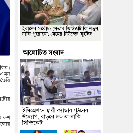
ইরানের সর্বোচ্চ নেতার ভিডিওটি কি নতুন,
নাকি পুরোনো: মেহের নিউজের ফুটেজ
আলোচিত সংবাদ
মলিন।
ন। এমন
 তৈরি
ট্রীয়
ইমিগ্রেশনে স্থায়ী ক্যাডার গঠনের
উদ্যোগ, বাড়বে দক্ষতা নাকি
ে রুশ
সিন্ডিকেট
গুলোর