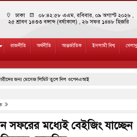
ঢাকা
০৮:৪২:৫৯ এএম
, রবিবার, ০৯ অগাস্ট ২০২৬ ,
২৫ শ্রাবণ ১৪৩৩ বঙ্গাব্দ (বর্ষাকাল)
, ২৬ সফর ১৪৪৮ হিজরি
রাজনীতি
অর্থনীতি
আন্তর্জাতিক
ইসলামী বিশ্ব
খেলাধ
 জন্য মেসেজ লিমিট তুলে নিল ওপেনএআই
হয়ে আসছে ‘স্পেশাল রেসপন্স ব্যাটালিয়ন (এসআরবি)’
িক
পশ্চিমবঙ্গে শব্দদূষণ নিয়ন্ত্রণে দেড় হাজার মসজিদ থেকে মাইক অপসারণ
ব্ল্যাকআউটের কঠোর হুঁশিয়ারি ইরানের
 চীন সফরের মধ্যেই বেইজিং যাচ্ছেন
ষিণ কোরিয়ার বন্দি ২৫ শতাংশ বেড়েছে