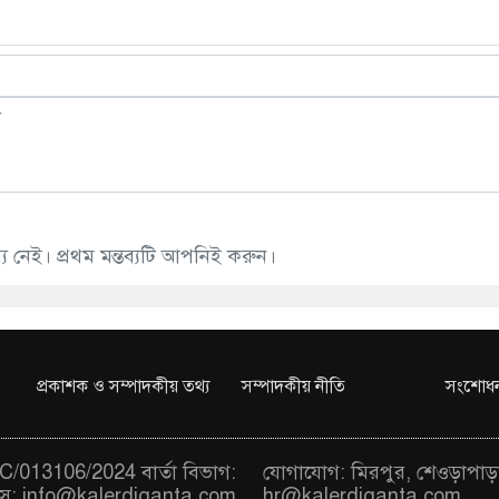
 নেই। প্রথম মন্তব্যটি আপনিই করুন।
প্রকাশক ও সম্পাদকীয় তথ্য
সম্পাদকীয় নীতি
সংশোধন
/013106/2024 বার্তা বিভাগ:
যোগাযোগ: মিরপুর, শেওড়াপাড়
স:
info@kalerdiganta.com
hr@kalerdiganta.com