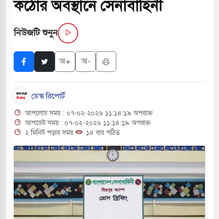
কঠোর অবস্থানে সেনাবাহিনী
সচাপায় ৬ শ্রমিক নিহত, আহত ১৫
নিউজটি শুনুন
ে শব্দদূষণ নিয়ন্ত্রণে দেড় হাজার মসজিদ থেকে মাইক
অ+
অ-
ে বন্দুকধারীর গুলিতে শিক্ষক নিহত, হামলাকারীর আত্মহত্যা
ডেস্ক রিপোর্ট
লে মধ্যপ্রাচ্যে ব্ল্যাকআউটের কঠোর হুঁশিয়ারি ইরানের
আপলোড সময় : ০৭-০২-২০২৬ ১১:১৪:১৯ অপরাহ্ন
ও বিমানবন্দরের নিরাপত্তা তল্লাশিতে ছাড় দেওয়া হবে না:
আপডেট সময় : ০৭-০২-২০২৬ ১১:১৪:১৯ অপরাহ্ন
২ মিনিট পড়ার সময়
১৪ বার পঠিত
ারাগারে দক্ষিণ কোরিয়ার বন্দি ২৫ শতাংশ বেড়েছে
্র পাশে থাকুক বা না থাকুক, ইরানে একক সামরিক পদক্ষেপের