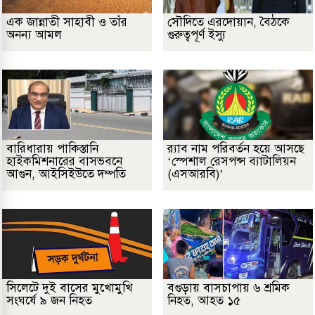
এক জান্নাতী সাহাবী ও তাঁর
সৌদিতে এরদোয়ান, বৈঠকে
অনন্য আমল
গুরুত্বপূর্ণ ইস্যু
বারিধারায় পাকিস্তানি
র‌্যাব নাম পরিবর্তন হয়ে আসছে
হাইকমিশনারের বাসভবনে
‘স্পেশাল রেসপন্স ব্যাটালিয়ন
আগুন, আইসিইউতে দম্পতি
(এসআরবি)’
সিলেটে দুই বাসের মুখোমুখি
বগুড়ায় বাসচাপায় ৬ শ্রমিক
সংঘর্ষে ৯ জন নিহত
নিহত, আহত ১৫