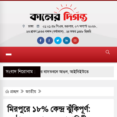
ঢাকা
০১:০১:৪০ পিএম
, শুক্রবার, ০৭ অগাস্ট ২০২৬ ,
২৩ শ্রাবণ ১৪৩৩ বঙ্গাব্দ (বর্ষাকাল)
, ২৪ সফর ১৪৪৮ হিজরি
সংবাদ শিরোনাম :
় পাকিস্তানি হাইকমিশনারের বাসভবনে আগুন, আইসিইউতে
প্রচ্ছদ
জাতীয়
 পরিবর্তন হয়ে আসছে ‘স্পেশাল রেসপন্স ব্যাটালিয়ন
মিরপুরে ১৮% কেন্দ্র ঝুঁকিপূর্ণ:
ই বাসের মুখোমুখি সংঘর্ষে ৯ জন নিহত