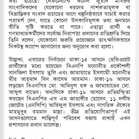
করা হয়েছে। লেফটেন্যান্ট কর্নেল ফুয়াদ মাসরুর
সাংবাদিকদের যেকোনো ধরনের নাশকতামূলক বা
দখলের পথে ইসরায়েলীরা,হাতছাড়ার ঝুঁকিতে জরুরি
বিভ্রান্তিকর সংবাদ প্রচারের আগে বস্তুনিষ্ঠভাবে যাচাই করার
পরামর্শ দেন, যাতে কোনো উসকানিমূলক তথ্য জনমনে
র
ভীতি সৃষ্টি করতে না পারে। এছাড়া প্রার্থী ও
গণমাধ্যমকর্মীদের সর্বোচ্চ নিরাপত্তা প্রদানের প্রতিশ্রুতি দিয়ে
ি ও পাহাড়ি ঢলে ফুঁসে উঠেছে তিস্তা
তিনি বলেন, যেকোনো জরুরি প্রয়োজনে তাৎক্ষণিকভাবে
নিকটস্থ ক্যাম্পে জানানোর জন্য অনুরোধ করা হলো।
ের মুক্তির দাবিতে পাকিস্তানজুড়ে পিটিআইয়ের আজ
​উল্লেখ্য, এবারের নির্বাচনে ঢাকা-১৪ আসনে হেভিওয়েট
প্রার্থীদের মধ্যে রয়েছেন বিএনপি মনোনীত প্রকৌশলী
সানজিদা ইসলাম তুলি এবং জামায়াতে ইসলামী মনোনীত
ত্তর কোরিয়ার ক্ষেপণাস্ত্র ইউনিট মোতায়েন করা হয়েছে:
মীর আহমাদ বিন কাসেম আরমান। ঢাকা-১৬ আসনে
লড়ছেন বিএনপির মো. আমিনুল হক ও জামায়াতের মো.
আব্দুল বাতেন। অন্যদিকে ঢাকা-১৮ আসনে প্রতিদ্বন্দ্বিতা
করছেন বিএনপির এস এম জাহাঙ্গীর হোসেন, ১১ দলীয়
জোটের (এনসিপি) আরিফুল ইসলাম এবং নাগরিক ঐক্যের
মাহমুদুর রহমান মান্না। তীব্র প্রতিযোগিতাপূর্ণ এই
আসনগুলোতে শান্তিপূর্ণ পরিবেশ বজায় রাখাই এখন
প্রশাসনের প্রধান চ্যালেঞ্জ।