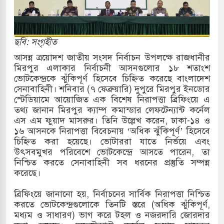
কাররমে জুমার বয়ান ও নামাজ পড়াবেন দেওবন্দের
ছবি: সংগৃহীত
বাংলা ছাড়লেন জনপ্রিয় ভারতীয় সাংবাদিক ময়ূখ রঞ্জন
আসন্ন ত্রয়োদশ জাতীয় সংসদ নির্বাচন উপলক্ষে রাজধানীর
মিরপুর এলাকার নির্বাচনী আসনগুলোর ১৮ শতাংশ
ভোটকেন্দ্রকে ঝুঁকিপূর্ণ হিসেবে চিহ্নিত করেছে বাংলাদেশ
সেনাবাহিনী। শনিবার (৭ ফেব্রুয়ারি) দুপুরে মিরপুর ইনডোর
 শোন অ্যারেস্ট আবেদন, বরগুনার এসআইয়ের বিরুদ্ধে
স্টেডিয়ামে আয়োজিত এক বিশেষ নিরাপত্তা ব্রিফিংয়ে এ
তথ্য জানান মিরপুর ক্যাম্প কমান্ডার লেফটেন্যান্ট কর্নেল
এস এম ফুয়াদ মাসরুর। তিনি উল্লেখ করেন, ঢাকা-১৪ ও
১৬ আসনকে নিরাপত্তা বিবেচনায় ‘অধিক ঝুঁকিপূর্ণ’ হিসেবে
তি জাদুঘর নতুন বাংলাদেশের পথচলার কেন্দ্র হবে: ড.
চিহ্নিত করা হয়েছে। ভোটাররা যাতে নির্ভয়ে এবং
উৎসবমুখর পরিবেশে ভোটকেন্দ্রে আসতে পারেন, তা
নিশ্চিত করতে সেনাবাহিনী সব ধরনের প্রস্তুতি সম্পন্ন
করেছে।
সহ বিভিন্ন খাতে সৌদির বিনিয়োগের আহবান প্রধানমন্ত্রীর
​ব্রিফিংয়ে জানানো হয়, নির্বাচনের সার্বিক নিরাপত্তা নিশ্চিত
 হামলায় ছাত্রদল ও ছাত্রলীগের আচরণ ইসরায়েলের
করতে ভোটকেন্দ্রগুলোকে তিনটি স্তরে (অধিক ঝুঁকিপূর্ণ,
মধ্যম ও সাধারণ) ভাগ করে টহল ও নজরদারি জোরদার