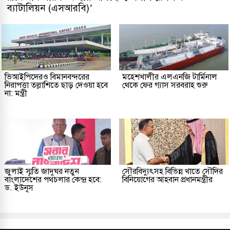
ব্যাটালিয়ন (এসআরবি)’
ভিআইপিদেরও বিমানবন্দরের
মহেশখালীর এলএনজি টার্মিনাল
নিরাপত্তা তল্লাশিতে ছাড় দেওয়া হবে
থেকে ফের গ্যাস সরবরাহ শুরু
না: মন্ত্রী
জুলাই স্মৃতি জাদুঘর নতুন
সৌরবিদ্যুৎসহ বিভিন্ন খাতে সৌদির
বাংলাদেশের পথচলার কেন্দ্র হবে:
বিনিয়োগের আহবান প্রধানমন্ত্রীর
ড. ইউনূস