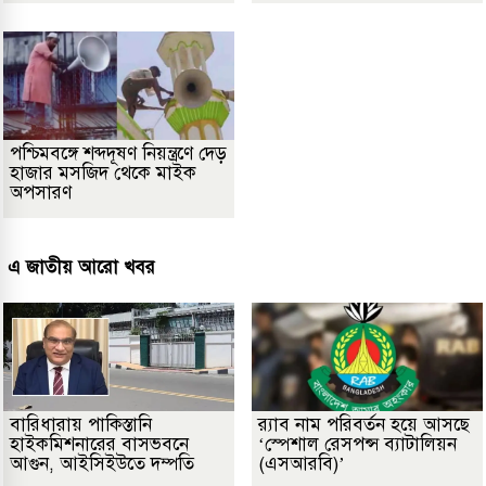
পশ্চিমবঙ্গে শব্দদূষণ নিয়ন্ত্রণে দেড়
হাজার মসজিদ থেকে মাইক
অপসারণ
এ জাতীয় আরো খবর
বারিধারায় পাকিস্তানি
র‌্যাব নাম পরিবর্তন হয়ে আসছে
হাইকমিশনারের বাসভবনে
‘স্পেশাল রেসপন্স ব্যাটালিয়ন
আগুন, আইসিইউতে দম্পতি
(এসআরবি)’