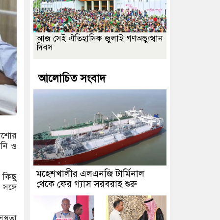
আজ সেই ঐতিহাসিক জুলাই গণঅভ্যুত্থান
দিবস
আলোচিত সংবাদ
 যশোর
ানি ও
মহেশখালীর এলএনজি টার্মিনাল
 কিছু
থেকে ফের গ্যাস সরবরাহ শুরু
সঙ্গে
স্থতা