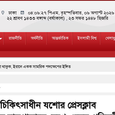
ঢাকা
০৪:০৬:২৮ পিএম
, বৃহস্পতিবার, ০৬ অগাস্ট ২০২৬ 
২২ শ্রাবণ ১৪৩৩ বঙ্গাব্দ (বর্ষাকাল)
, ২৩ সফর ১৪৪৮ হিজরি
রাজনীতি
অর্থনীতি
আন্তর্জাতিক
ইসলামী বিশ্ব
খেলাধ
ুক, ইরানে একক সামরিক পদক্ষেপের ইঙ্গিত
েন জনপ্রিয় ভারতীয় সাংবাদিক ময়ূখ রঞ্জন ঘোষ
ঘর নতুন বাংলাদেশের পথচলার কেন্দ্র হবে: ড. ইউনূস
ল ও ছাত্রলীগের আচরণ ইসরায়েলের মতো: সাদিক
চিকিৎসাধীন যশোর প্রেসক্লাব
াহাড়ি ঢলে ফুঁসে উঠেছে তিস্তা