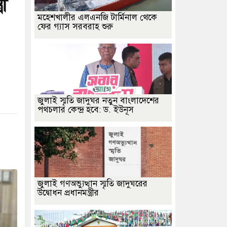
ী
মহেশখালীর এলএনজি টার্মিনাল থেকে
ফের গ্যাস সরবরাহ শুরু
জুলাই স্মৃতি জাদুঘর নতুন বাংলাদেশের
পথচলার কেন্দ্র হবে: ড. ইউনূস
জুলাই গণঅভ্যুত্থান স্মৃতি জাদুঘরের
উদ্বোধন প্রধানমন্ত্রীর