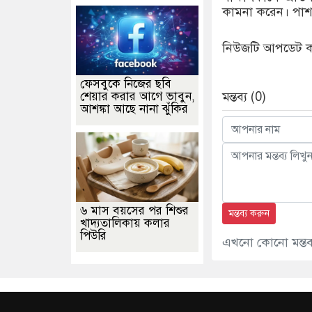
কামনা করেন। পাশা
নিউজটি আপডেট করে
ফেসবুকে নিজের ছবি
শেয়ার করার আগে ভাবুন,
মন্তব্য (0)
আশঙ্কা আছে নানা ঝুঁকির
৬ মাস বয়সের পর শিশুর
মন্তব্য করুন
খাদ্যতালিকায় কলার
পিউরি
এখনো কোনো মন্তব্য