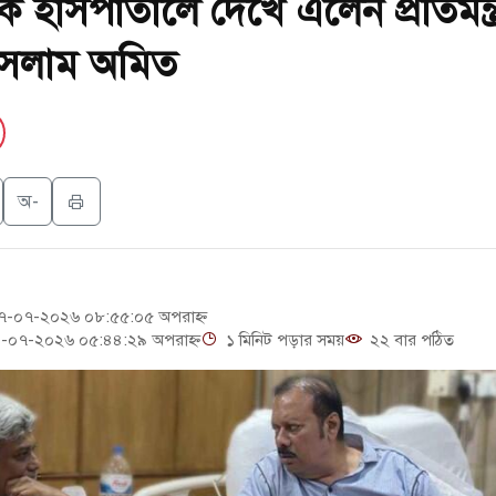
 হাসপাতালে দেখে এলেন প্রতিমন্ত্র
ক্ষেপণাস্ত্র ইউনিট মোতায়েন করা হয়েছে: কিয়েভ
 ইসলাম অমিত
 শিকার ভারতীয় জাহাজ ডুবল
ভ্যুত্থান দিবস
েন্দ্রের ইউনিট-১ এ আবারও বিদ্যুৎ উৎপাদন শুরু
অ-
ে রুশ নাগরিকদের মারামারি: নিহত ১
-০৭-২০২৬ ০৮:৫৫:০৫ অপরাহ্ন
-০৭-২০২৬ ০৫:৪৪:২৯ অপরাহ্ন
১ মিনিট পড়ার সময়
২২ বার পঠিত