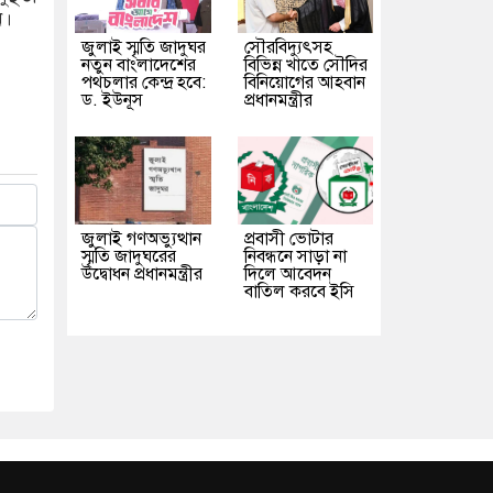
ন।
জুলাই স্মৃতি জাদুঘর
সৌরবিদ্যুৎসহ
নতুন বাংলাদেশের
বিভিন্ন খাতে সৌদির
পথচলার কেন্দ্র হবে:
বিনিয়োগের আহবান
ড. ইউনূস
প্রধানমন্ত্রীর
জুলাই গণঅভ্যুত্থান
প্রবাসী ভোটার
স্মৃতি জাদুঘরের
নিবন্ধনে সাড়া না
উদ্বোধন প্রধানমন্ত্রীর
দিলে আবেদন
বাতিল করবে ইসি