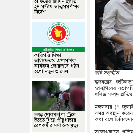
হাফিজের জামিন স্থগিত,
২৪ ঘণ্টায় আত্মসমর্পণের
নির্দেশ
কারিগরি শিক্ষা
অধিদফতরে প্রশাসনিক
কার্যক্রম জোরদারে গঠন
হলো নতুন ৩ সেল
ছবি সংগৃহীত
হৃদযন্ত্রের জটি
প্রেসক্লাবের সভাপ
খনিজ সম্পদ প্রতিমন
মঙ্গলবার (৭ জুলা
সময় অবস্থান করেন
চলন্ত দোলনচাঁপা ট্রেনে
কথা বলে চিকিৎসার
উঠতে গিয়ে পীরগাছায়
রেলকর্মীর মর্মান্তিক মৃত্যু
সাক্ষাৎকালে প্রতিম