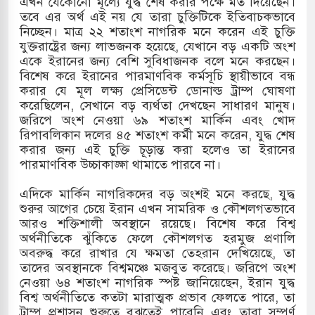
এখন যেকোনো মূল্যে যুদ্ধ শেষ করার পক্ষে মত দিয়েছেন।
তবে এর অর্থ এই নয় যে তারা চুক্তিটিকে ইতিবাচকভাবে
া মামলায় একমাত্র আসামি অবসরপ্রাপ্ত সেনাসদস্য জামিনে
নিচ্ছেন। মাত্র ২২ শতাংশ নাগরিক মনে করেন এই চুক্তি
যুক্তরাষ্ট্রের জন্য লাভজনক হয়েছে, যেখানে বড় একটি অংশ
একে ইরানের জন্য বেশি সুবিধাজনক বলে মনে করছেন।
বিশেষ করে ইরানের পারমাণবিক কর্মসূচি স্থায়ীভাবে বন্ধ
য়া তাপবিদ্যুৎ কেন্দ্রের ইউনিট-১ এ আবারও বিদ্যুৎ উৎপাদন
করার যে মূল লক্ষ্য প্রেসিডেন্ট ডোনাল্ড ট্রাম্প ঘোষণা
করেছিলেন, সেখানে বড় ব্যর্থতা দেখছেন সাধারণ মানুষ।
জরিপে অংশ নেওয়া ৬৯ শতাংশ মার্কিন এবং খোদ
রিপাবলিকান দলের ৪৫ শতাংশ কর্মী মনে করেন, যুদ্ধ শেষ
-হাতিয়া-কুতুবদিয়া শিপিং চ্যানেলে জালের জড়ালে মারাত্মক
করার জন্য এই চুক্তি চূড়ান্ত করা হলেও তা ইরানের
পারমাণবিক উচ্চাকাঙ্ক্ষা থামাতে পারবে না।
এদিকে মার্কিন নাগরিকদের বড় অংশই মনে করছে, যুদ্ধ
্রিন সিটিতে রুশ নাগরিকদের মারামারি: নিহত ১
শুরুর আগের চেয়ে ইরান এখন সামরিক ও কৌশলগতভাবে
আরও শক্তিশালী অবস্থানে রয়েছে। বিশেষ করে বিশ্ব
অর্থনীতিকে ঝুঁকিতে ফেলে কৌশলগত হরমুজ প্রণালি
অবরুদ্ধ করে রাখার যে ক্ষমতা তেহরান দেখিয়েছে, তা
তাদের অবস্থানকে বিশ্বমঞ্চে মজবুত করেছে। জরিপে অংশ
নেওয়া ৬৪ শতাংশ নাগরিক স্পষ্ট জানিয়েছেন, ইরান যুদ্ধ
বিশ্ব অর্থনীতিতে কতটা মারাত্মক প্রভাব ফেলতে পারে, তা
ট্রাম্প প্রশাসন শুরুতে বুঝতেই পারেনি এবং তারা সম্পূর্ণ