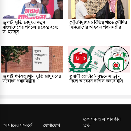
জুলাই স্মৃতি জাদুঘর নতুন
সৌরবিদ্যুৎসহ বিভিন্ন খাতে সৌদির
বাংলাদেশের পথচলার কেন্দ্র হবে:
বিনিয়োগের আহবান প্রধানমন্ত্রীর
ড. ইউনূস
জুলাই গণঅভ্যুত্থান স্মৃতি জাদুঘরের
প্রবাসী ভোটার নিবন্ধনে সাড়া না
উদ্বোধন প্রধানমন্ত্রীর
দিলে আবেদন বাতিল করবে ইসি
প্রকাশক ও সম্পাদকীয়
আমাদের সম্পর্কে
যোগাযোগ
তথ্য