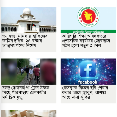
তনু হত্যা মামলায় হাফিজের
কারিগরি শিক্ষা অধিদফতরে
জামিন স্থগিত, ২৪ ঘণ্টায়
প্রশাসনিক কার্যক্রম জোরদারে
আত্মসমর্পণের নির্দেশ
গঠন হলো নতুন ৩ সেল
চলন্ত দোলনচাঁপা ট্রেনে উঠতে
ফেসবুকে নিজের ছবি শেয়ার
গিয়ে পীরগাছায় রেলকর্মীর
করার আগে ভাবুন, আশঙ্কা
মর্মান্তিক মৃত্যু
আছে নানা ঝুঁকির