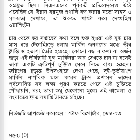
অপ্রস্তুত ছিল। সিএনএনের পূর্ববর্তী প্রতিবেদনেও উঠে
এসেছিল যে, ইরান হরমুজ প্রণালি বন্ধ করার মতো সাহস ও
সক্ষমতা দেখাবে, তা শুরুতে খাটো করে দেখেছিল
ওয়াশিংটন।
চার থেকে ছয় সপ্তাহের কথা বলে শুরু হওয়া এই যুদ্ধ চার
মাস ধরে টেনেহিঁচড়ে চলায় মার্কিন জনগণের মধ্যে তীব্র
ক্লান্তি ও হতাশা তৈরি হয়েছে। কোনো বড় সাফল্য বা অর্জন
ছাড়া এই দীর্ঘস্থায়ী যুদ্ধ মার্কিনরা আর দেখতে চান না বলেই
তারা একটি ত্রুটিপূর্ণ চুক্তিও মেনে নিতে বাধ্য হচ্ছেন।
জরিপের চূড়ান্ত উপসংহারে দেখা গেছে, দুই-তৃতীয়াংশ
মার্কিন নাগরিক মনে করেন ট্রাম্প প্রশাসন তাদের
পূর্বঘোষিত সব লক্ষ্য পূরণ করতে পেরে এই চুক্তিতে
পৌঁছায়নি, বরং তারা শুধু যেকোনো মূল্যে এই ঝামেলা ও
সংঘাতের দ্রুত সমাপ্তি টানতে চাইছে।
নিউজটি আপডেট করেছেন : স্টাফ রিপোর্টার, ডেস্ক-০৩
মন্তব্য (0)