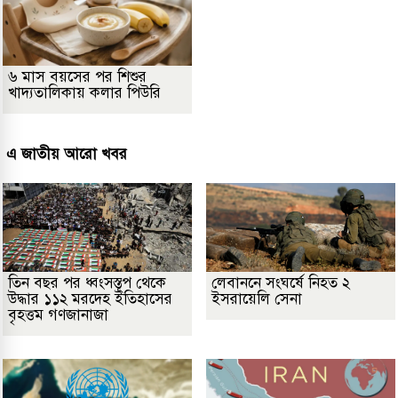
৬ মাস বয়সের পর শিশুর
খাদ্যতালিকায় কলার পিউরি
এ জাতীয় আরো খবর
তিন বছর পর ধ্বংসস্তূপ থেকে
লেবাননে সংঘর্ষে নিহত ২
উদ্ধার ১১২ মরদেহ ইতিহাসের
ইসরায়েলি সেনা
বৃহত্তম গণজানাজা