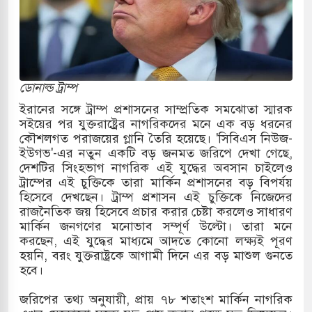
নের
্টি ও পাহাড়ি ঢলে ফুঁসে উঠেছে তিস্তা
ানের মুক্তির দাবিতে পাকিস্তানজুড়ে পিটিআইয়ের আজ
ডোনাল্ড ট্রাম্প
ইরানের সঙ্গে ট্রাম্প প্রশাসনের সাম্প্রতিক সমঝোতা স্মারক
সইয়ের পর যুক্তরাষ্ট্রের নাগরিকদের মনে এক বড় ধরনের
় উত্তর কোরিয়ার ক্ষেপণাস্ত্র ইউনিট মোতায়েন করা হয়েছে:
কৌশলগত পরাজয়ের গ্লানি তৈরি হয়েছে। 'সিবিএস নিউজ-
ইউগভ'-এর নতুন একটি বড় জনমত জরিপে দেখা গেছে,
দেশটির সিংহভাগ নাগরিক এই যুদ্ধের অবসান চাইলেও
ট্রাম্পের এই চুক্তিকে তারা মার্কিন প্রশাসনের বড় বিপর্যয়
ভ্যুত্থান স্মৃতি জাদুঘরের উদ্বোধন প্রধানমন্ত্রীর
হিসেবে দেখছেন। ট্রাম্প প্রশাসন এই চুক্তিকে নিজেদের
রাজনৈতিক জয় হিসেবে প্রচার করার চেষ্টা করলেও সাধারণ
াগরে ইয়েমেন উপকূলে হামলার শিকার ভারতীয় জাহাজ
মার্কিন জনগণের মনোভাব সম্পূর্ণ উল্টো। তারা মনে
করছেন, এই যুদ্ধের মাধ্যমে আদতে কোনো লক্ষ্যই পূরণ
হয়নি, বরং যুক্তরাষ্ট্রকে আগামী দিনে এর বড় মাশুল গুনতে
হবে।
িজ্য পর্যালোচনায় পোশাক রপ্তানিতে দ্বিতীয় স্থানে বাংলাদেশ
জরিপের তথ্য অনুযায়ী, প্রায় ৭৮ শতাংশ মার্কিন নাগরিক
ঐতিহাসিক জুলাই গণঅভ্যুত্থান দিবস