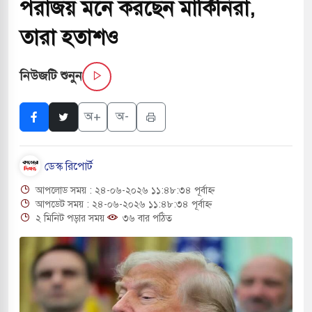
পরাজয় মনে করছেন মার্কিনিরা,
ক বাংলা ছাড়লেন জনপ্রিয় ভারতীয় সাংবাদিক ময়ূখ রঞ্জন
তারা হতাশও
নিউজটি শুনুন
যে শোন অ্যারেস্ট আবেদন, বরগুনার এসআইয়ের বিরুদ্ধে
য়া
অ+
অ-
মৃতি জাদুঘর নতুন বাংলাদেশের পথচলার কেন্দ্র হবে: ড.
ডেস্ক রিপোর্ট
আপলোড সময় : ২৪-০৬-২০২৬ ১১:৪৮:৩৪ পূর্বাহ্ন
ুৎসহ বিভিন্ন খাতে সৌদির বিনিয়োগের আহবান প্রধানমন্ত্রীর
আপডেট সময় : ২৪-০৬-২০২৬ ১১:৪৮:৩৪ পূর্বাহ্ন
২ মিনিট পড়ার সময়
৩৬ বার পঠিত
লে হামলায় ছাত্রদল ও ছাত্রলীগের আচরণ ইসরায়েলের
িক
 দখলের পথে ইসরায়েলীরা,হাতছাড়ার ঝুঁকিতে জরুরি