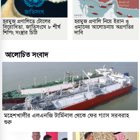
হরমুজ প্রণালিতে টোলের
হরমুজ প্রণালি নিয়ে ইরান ও
বিরোধিতা, জাতিসংঘে ৮ শীর্ষ
ওমানের আলোচনায় অগ্রগতির
শিপিং সংস্থার চিঠি
দাবি
আলোচিত সংবাদ
মহেশখালীর এলএনজি টার্মিনাল থেকে ফের গ্যাস সরবরাহ
শুরু