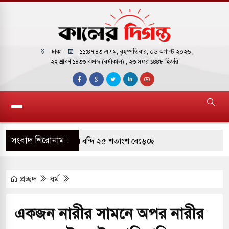
ঢাকা
১১:৪৭:৪৪ এএম
, বৃহস্পতিবার, ০৬ অগাস্ট ২০২৬ ,
২২ শ্রাবণ ১৪৩৩ বঙ্গাব্দ (বর্ষাকাল)
, ২৩ সফর ১৪৪৮ হিজরি
সংবাদ শিরোনাম :
ারাগারে দক্ষিণ কোরিয়ার বন্দি ২৫ শতাংশ বেড়েছে
্র পাশে থাকুক বা না থাকুক, ইরানে একক সামরিক পদক্ষেপের
প্রচ্ছদ
ধর্ম
কাররমে জুমার বয়ান ও নামাজ পড়াবেন দেওবন্দের
একজন নারীর সামনে অপর নারীর