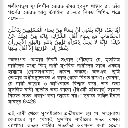
খলীফাতুল মুসলিমীন হজরত উমর ইবনুল খাত্তাব রা. তাঁর
মামলায় একমাত্র আসামি অবসরপ্রাপ্ত সেনাসদস্য জামিনে
গভর্নর হজরত আবু উবাইদা রা.-এর নিকট লিখিত পত্রে
বলেন—
أَمَّا بَعْدُ، فَإِنَّهُ بَلَغَنِي أَنَّ نِسَاءً مِنْ نِسَاءِ الْمُسْلِمِينَ يَدْخُلْنَ
 তাপবিদ্যুৎ কেন্দ্রের ইউনিট-১ এ আবারও বিদ্যুৎ উৎপাদন
الْحَمَّامَاتِ مَعَ نِسَاءِ أَهْلِ الشِّرْكِ، فَانْهَ مَنْ قِبَلَكَ عَنْ
ذَلِكَ؛ فَإِنَّهُ لَا يَحِلُّ لِامْرَأَةٍ تُؤْمِنُ بِاللَّهِ وَالْيَوْمِ الْآخِرِ أَنْ
يَنْظُرَ إِلَى عَوْرَتِهَا إِلَّا أَهْلُ مِلَّتِهَا.
তিয়া-কুতুবদিয়া শিপিং চ্যানেলে জালের জড়ালে মারাত্মক
“অতঃপর—আমার নিকট সংবাদ পৌঁছেছে যে, মুসলিম
নারীদের মধ্যে কিছু নারী মুশরিক নারীদের সাথে একত্রে
হাম্মামে (গোসলখানায়) প্রবেশ করছে। অতএব, তুমি
তোমার অধীনস্থদেরকে এ কাজ থেকে বিরত রাখো। কেননা,
িন সিটিতে রুশ নাগরিকদের মারামারি: নিহত ১
যে নারী আল্লাহ ও আখিরাতে বিশ্বাস করে, তার জন্য
মুসলিম নারী ব্যতীত অন্য কারো (বিধর্মী মহিলার) সামনে
নিজের সতর প্রকাশ করা জায়েয নয়।” সুনানে সাঈদ ইবনে
মানসুর 6/428
এই বাণী থেকে সুস্পষ্টভাবে প্রতীয়মান হয় যে, সাহাবায়ে
কেরামের যুগ থেকেই মুসলিম নারীদের সতর রক্ষার
ব্যাপারে অত্যন্ত কঠোর সতর্কতা অবলম্বন করা হতো।