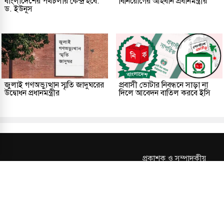
বাংলাদেশের পথচলার কেন্দ্র হবে:
বিনিয়োগের আহবান প্রধানমন্ত্রীর
ড. ইউনূস
জুলাই গণঅভ্যুত্থান স্মৃতি জাদুঘরের
প্রবাসী ভোটার নিবন্ধনে সাড়া না
উদ্বোধন প্রধানমন্ত্রীর
দিলে আবেদন বাতিল করবে ইসি
প্রকাশক ও সম্পাদকীয়
আমাদের সম্পর্কে
যোগাযোগ
তথ্য
সম্পাদকীয় নীতি
সংশোধন নীতি
গোপনীয়তা নীতি