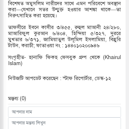
বিশেষত অমুসলিম নারীদের সাথে এমন পরিবেশে অবস্থান
করা—যেখানে সতর উন্মুক্ত হওয়ার আশঙ্কা থাকে—তা
নিরুৎসাহিত করা হয়েছে।
তাফসীরে ইবনে কাসীর ৩/৪৫৫, রুহুল মাআনী ২৪/২৮০,
মাআরিফুল কুরআন ৬/৪০৪, হিন্দিয়া ৫/৩২৭, দুররে
মুখতার ৬/৩৭১, জামিয়াতুল উলূমিল ইসলামিয়া, বিন্নুরি
টাউন, করাচী; ফাতাওয়া নং : ১৪৪০১০২০০৯৪৬
সংগৃহীত- হানাফি ফিকহ ফেসবুক গ্রুপ থেকে (Khairul
Islam)
নিউজটি আপডেট করেছেন : স্টাফ রিপোর্টার, ডেস্ক-১২
মন্তব্য (0)