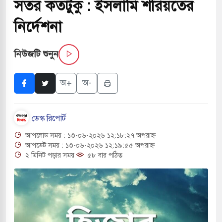
সতর কতটুকু : ইসলামি শরিয়তের
বাংলা ছাড়লেন জনপ্রিয় ভারতীয় সাংবাদিক ময়ূখ রঞ্জন
নির্দেশনা
নিউজটি শুনুন
 শোন অ্যারেস্ট আবেদন, বরগুনার এসআইয়ের বিরুদ্ধে
অ+
অ-
তি জাদুঘর নতুন বাংলাদেশের পথচলার কেন্দ্র হবে: ড.
ডেস্ক রিপোর্ট
আপলোড সময় : ১৩-০৬-২০২৬ ১২:১৮:২৭ অপরাহ্ন
সহ বিভিন্ন খাতে সৌদির বিনিয়োগের আহবান প্রধানমন্ত্রীর
আপডেট সময় : ১৩-০৬-২০২৬ ১২:১৯:৫৫ অপরাহ্ন
২ মিনিট পড়ার সময়
৫৮ বার পঠিত
 হামলায় ছাত্রদল ও ছাত্রলীগের আচরণ ইসরায়েলের
খলের পথে ইসরায়েলীরা,হাতছাড়ার ঝুঁকিতে জরুরি