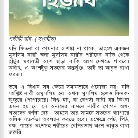
র
 ও পাহাড়ি ঢলে ফুঁসে উঠেছে তিস্তা
র মুক্তির দাবিতে পাকিস্তানজুড়ে পিটিআইয়ের আজ
প্রতীকী ছবি- ( সংগৃহীত)
যদি ফিতনা বা কামনার আশঙ্কা না থাকে, তাহলে একজন
মুসলিম নারী অন্য মুসলিম নারীর শরীরের নাভি থেকে
ত্তর কোরিয়ার ক্ষেপণাস্ত্র ইউনিট মোতায়েন করা হয়েছে:
হাঁটুর মধ্যবর্তী অংশ ছাড়া বাকি অংশ দেখতে পারবে।
অর্থাৎ, এ অংশটুকু সতরের অন্তর্ভুক্ত; তাই তা আবৃত রাখা
ফরজ।
যুত্থান স্মৃতি জাদুঘরের উদ্বোধন প্রধানমন্ত্রীর
তবে এ বিধান সব ক্ষেত্রে সমানভাবে প্রযোজ্য নয়। যদি
সংশ্লিষ্ট নারী অমুসলিম হয়, অথবা মুসলিম হলেও ফিসক-
রে ইয়েমেন উপকূলে হামলার শিকার ভারতীয় জাহাজ
ফুজুরে (পাপাচারে) লিপ্ত হয়, বা বেপর্দা নারী হয় কিংবা
এমন হয় যে, সে অন্যদের সামনে নারীর গোপন অঙ্গ-
প্রত্যঙ্গের বর্ণনা দেয়—তাহলে তার সামনে সতরের ব্যাপারে
অধিক সতর্কতা অবলম্বন করতে হবে। এক্ষেত্রে পেট, পিঠ,
্য পর্যালোচনায় পোশাক রপ্তানিতে দ্বিতীয় স্থানে বাংলাদেশ
বক্ষ, পায়ের অংশসহ শরীরের বেশিরভাগ অংশ আবৃত রাখা
জরুরি।
িহাসিক জুলাই গণঅভ্যুত্থান দিবস