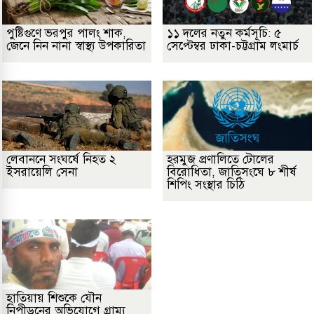
পুষ্টিগুণে ভরপুর পালং শাক,
১১ দলের নতুন কর্মসূচি: ৫
জেনে নিন নানা স্বাস্থ্য উপকারিতা
সেপ্টেম্বর ঢাকা-চট্টগ্রাম লংমার্চ
লেবাননে সংঘর্ষে নিহত ২
হরমুজ প্রণালিতে টোলের
ইসরায়েলি সেনা
বিরোধিতা, জাতিসংঘে ৮ শীর্ষ
শিপিং সংস্থার চিঠি
হাতিয়ায় শিশুকে যৌন
নিপীড়নের অভিযোগে গ্রাম্য