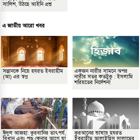
সালিশ, উঠছে আইনি প্রশ্ন
এ জাতীয় আরো খবর
সন্তানকে নিয়ে হযরত ইবরাহীম
একজন নারীর সামনে অপর
(আ) এর স্বপ্ন
নারীর সতর কতটুকু : ইসলামি
শরিয়তের নির্দেশনা
ঈদুল আজহা: কুরবানির তাৎপর্য,
কুরআনের ভাষায় হযরত
বিধান এবং পশু কেনার আগে যা
ইবরাহীম আলাইহিস সালামের