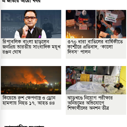
এ জাতীয় আরো খবর
রিপাবলিক বাংলা ছাড়লেন
৩৭০ ধারা বাতিলের বার্ষিকীতে
জনপ্রিয় ভারতীয় সাংবাদিক ময়ূখ
কাশ্মীরে প্রতিবাদ, ‘কালো
রঞ্জন ঘোষ
দিবস’ পালন
কিয়েভে রুশ ক্ষেপণাস্ত্র ও ড্রোন
ঝাড়খণ্ডে নিয়োগ পরীক্ষার
হামলায় নিহত ১৭, আহত ৪৪
অনিয়মের অভিযোগে
শিক্ষার্থীদের অনশন তীব্র