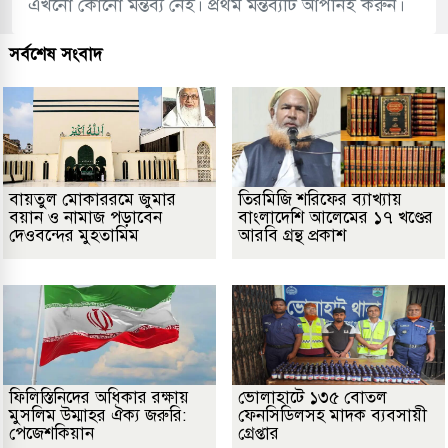
এখনো কোনো মন্তব্য নেই। প্রথম মন্তব্যটি আপনিই করুন।
সর্বশেষ সংবাদ
বায়তুল মোকাররমে জুমার
তিরমিজি শরিফের ব্যাখ্যায়
বয়ান ও নামাজ পড়াবেন
বাংলাদেশি আলেমের ১৭ খণ্ডের
দেওবন্দের মুহতামিম
আরবি গ্রন্থ প্রকাশ
ফিলিস্তিনিদের অধিকার রক্ষায়
ভোলাহাটে ১৩৫ বোতল
মুসলিম উম্মাহর ঐক্য জরুরি:
ফেনসিডিলসহ মাদক ব্যবসায়ী
পেজেশকিয়ান
গ্রেপ্তার