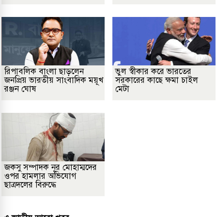
রিপাবলিক বাংলা ছাড়লেন
ভুল স্বীকার করে ভারতের
জনপ্রিয় ভারতীয় সাংবাদিক ময়ূখ
সরকারের কাছে ক্ষমা চাইল
রঞ্জন ঘোষ
মেটা
জকসু সম্পাদক নূর মোহাম্মদের
ওপর হামলার অভিযোগ
ছাত্রদলের বিরুদ্ধে