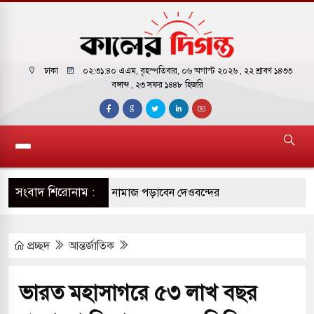
ঢাকা
০২:৩১:৪১ এএম
, বৃহস্পতিবার, ০৬ অগাস্ট ২০২৬ ,
২২ শ্রাবণ ১৪৩৩
বঙ্গাব্দ , ২৩ সফর ১৪৪৮ হিজরি
সংবাদ শিরোনাম :
কাররমে জুমার বয়ান ও নামাজ পড়াবেন দেওবন্দের
প্রচ্ছদ
আন্তর্জাতিক
াংলা ছাড়লেন জনপ্রিয় ভারতীয় সাংবাদিক ময়ূখ রঞ্জন
ভারত মহাসাগরে ৫৩ লাখ বছর
শোন অ্যারেস্ট আবেদন, বরগুনার এসআইয়ের বিরুদ্ধে