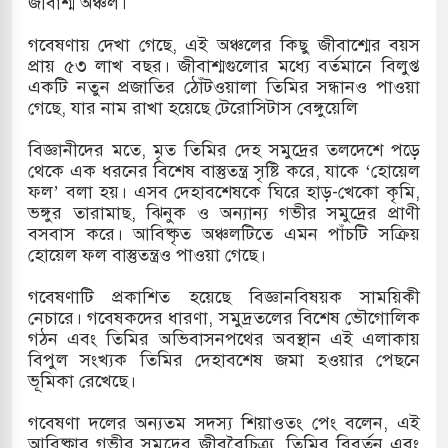
জীবাশ্ম অঞ্চল।
গবেষণায় দেখা গেছে, এই অঞ্চলের কিছু জীবাশ্মের বয়স
প্রায় ৫৩ লাখ বছর। জীবাশ্মগুলোর মধ্যে বর্তমানে বিলুপ্ত
তিয়া-কুতুবদিয়া শিপিং চ্যানেলে জালের জড়ালে মারাত্মক
একটি নতুন প্রজাতির ঠোঁটওয়ালা তিমির সন্ধানও পাওয়া
গেছে, যার নাম রাখা হয়েছে টেরোসিটাস বেঙ্গুয়েলি
বিজ্ঞানীদের মতে, মৃত তিমির দেহ সমুদ্রের তলদেশে পড়ে
িন সিটিতে রুশ নাগরিকদের মারামারি: নিহত ১
থেকে এক ধরনের বিশেষ বাস্তুতন্ত্র সৃষ্টি করে, যাকে ‘হোয়েল
ফল’ বলা হয়। এসব দেহাবশেষকে ঘিরে হাড়-খেকো কৃমি,
কাশিমপুর ভূমি অফিসের সব কর্মকর্তা-কর্মচারী বরখাস্ত
ভঙ্গুর তারামাছ, ঝিনুক ও অন্যান্য গভীর সমুদ্রের প্রাণী
বসবাস করে। আবিষ্কৃত অঞ্চলটিতে এমন পাঁচটি সক্রিয়
রের সেই ঐতিহাসিক "এক দফা" -র ২ বছর পূর্তি
হোয়েল ফল বাস্তুতন্ত্রও পাওয়া গেছে।
গবেষণাটি প্রকাশিত হয়েছে বিজ্ঞানবিষয়ক সাময়িকী
নেচারে। গবেষকদের ধারণা, সমুদ্রতলের বিশেষ ভৌগোলিক
গঠন এবং তিমির অভিবাসনপথের অবস্থান এই এলাকায়
বিপুল সংখ্যক তিমির দেহাবশেষ জমা হওয়ার পেছনে
ভূমিকা রেখেছে।
গবেষণা দলের অন্যতম সদস্য শিয়াওতং পেং বলেন, এই
আবিষ্কার গভীর সমুদ্রের জীববৈচিত্র্য, তিমির বিবর্তন এবং