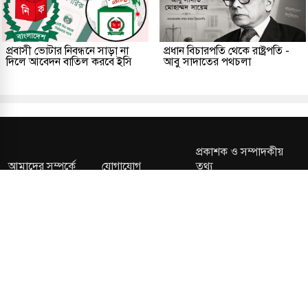
প্রবাসী ভোটার নিবন্ধনে সাড়া না
প্রধান বিচারপতি থেকে রাষ্ট্রপতি -
দিলে আবেদন বাতিল করবে ইসি
আবু সাদাতের পথচলা
প্রকাশক ও সম্পাদকীয়
আমাদের সম্পর্কে
যোগাযোগ
তথ্য
সম্পাদকীয় নীতি
সংশোধন নীতি
গোপনীয়তা নীতি
লাইসেন্স নং: TRAD/DNCC/013106/2024 বার্তা বিভাগ:
news@kalerdiganta.com
অফিস:
info@kalerdiganta.com
যোগাযোগ: মিরপুর, শেওড়াপাড়া হটলাইন: 09638001009