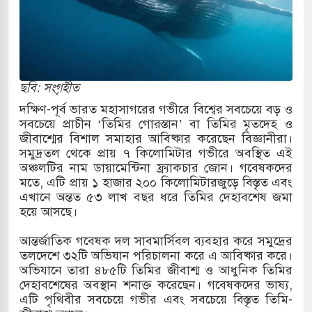
ত্তর কোরিয়ার ক্ষেপণাস্ত্র ইউনিট মোতায়েন করা হয়েছে:
ছবি: সংগৃহীত
যুত্থান স্মৃতি জাদুঘরের উদ্বোধন প্রধানমন্ত্রীর
দক্ষিণ-পূর্ব ভারত মহাসাগরের গভীরে বিশ্বের সবচেয়ে বড় ও
সবচেয়ে প্রাচীন ‘তিমির গোরস্তান’ বা তিমির মৃতদেহ ও
রে ইয়েমেন উপকূলে হামলার শিকার ভারতীয় জাহাজ
জীবাশ্মের বিশাল সমাহার আবিষ্কার করেছেন বিজ্ঞানীরা।
সমুদ্রতল থেকে প্রায় ৭ কিলোমিটার গভীরে অবস্থিত এই
অঞ্চলটির নাম ডায়ামেন্টিনা ফ্র্যাকচার জোন। গবেষকদের
মতে, এটি প্রায় ১ হাজার ২০০ কিলোমিটারজুড়ে বিস্তৃত এবং
্য পর্যালোচনায় পোশাক রপ্তানিতে দ্বিতীয় স্থানে বাংলাদেশ
এখানে অন্তত ৫৩ লাখ বছর ধরে তিমির দেহাবশেষ জমা
হয়ে আসছে।
িহাসিক জুলাই গণঅভ্যুত্থান দিবস
আন্তর্জাতিক গবেষক দল সাবমার্সিবল ব্যবহার করে সমুদ্রের
মামলায় একমাত্র আসামি অবসরপ্রাপ্ত সেনাসদস্য জামিনে
তলদেশে ৩২টি অভিযান পরিচালনা করে এ আবিষ্কার করে।
অভিযানে তারা ৪৮৫টি তিমির জীবাশ্ম ও আধুনিক তিমির
দেহাবশেষের অবস্থান শনাক্ত করেছেন। গবেষকদের ভাষ্য,
এটি পৃথিবীর সবচেয়ে গভীর এবং সবচেয়ে বিস্তৃত তিমি-
 তাপবিদ্যুৎ কেন্দ্রের ইউনিট-১ এ আবারও বিদ্যুৎ উৎপাদন