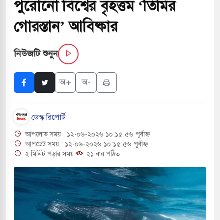
পুরোনো বিশ্বের বৃহত্তম ‘তিমির
গোরস্তান’ আবিষ্কার
তি জাদুঘর নতুন বাংলাদেশের পথচলার কেন্দ্র হবে: ড.
নিউজটি শুনুন
হ বিভিন্ন খাতে সৌদির বিনিয়োগের আহবান প্রধানমন্ত্রীর
অ+
অ-
 হামলায় ছাত্রদল ও ছাত্রলীগের আচরণ ইসরায়েলের
ডেস্ক রিপোর্ট
আপলোড সময় : ১২-০৬-২০২৬ ১০:১৫:৫৬ পূর্বাহ্ন
খলের পথে ইসরায়েলীরা,হাতছাড়ার ঝুঁকিতে জরুরি
আপডেট সময় : ১২-০৬-২০২৬ ১০:১৫:৫৬ পূর্বাহ্ন
২ মিনিট পড়ার সময়
২১ বার পঠিত
র
 ও পাহাড়ি ঢলে ফুঁসে উঠেছে তিস্তা
র মুক্তির দাবিতে পাকিস্তানজুড়ে পিটিআইয়ের আজ