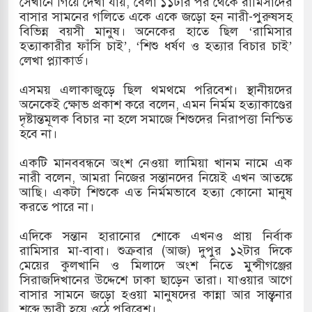
সেখানে গিয়ে দেখা যায়, বেলা ১১টার পর থেকে রামিসাদের
বাসার সামনের গলিতে একে একে জড়ো হন নারী-পুরুষসহ
খলের পথে ইসরায়েলীরা,হাতছাড়ার ঝুঁকিতে জরুরি
বিভিন্ন বয়সী মানুষ। অনেকের হাতে ছিল ‘রামিসার
হত্যাকারীর ফাঁসি চাই’, ‘শিশু ধর্ষণ ও হত্যার বিচার চাই’
লেখা প্ল্যাকার্ড।
ও পাহাড়ি ঢলে ফুঁসে উঠেছে তিস্তা
এসময় এলাকাজুড়ে ছিল থমথমে পরিবেশ। স্থানীয়দের
অনেকেই ক্ষোভ প্রকাশ করে বলেন, এমন নির্মম হত্যাকাণ্ডের
র মুক্তির দাবিতে পাকিস্তানজুড়ে পিটিআইয়ের আজ
দৃষ্টান্তমূলক বিচার না হলে সমাজে শিশুদের নিরাপত্তা নিশ্চিত
হবে না।
একটি মানববন্ধনে অংশ নেওয়া লামিয়া খানম নামে এক
্তর কোরিয়ার ক্ষেপণাস্ত্র ইউনিট মোতায়েন করা হয়েছে:
নারী বলেন, আমরা নিজের সন্তানদের নিয়েই এখন আতঙ্কে
আছি। একটা শিশুকে এত নির্মমভাবে হত্যা কোনো মানুষ
করতে পারে না।
এদিকে সন্তান হারানোর শোকে এখনও প্রায় নির্বাক
রামিসার মা-বাবা। শুক্রবার (আজ) দুপুর ১২টার দিকে
মেয়ের কুলখানি ও মিলাদে অংশ নিতে মুন্সীগঞ্জের
সিরাজদিখানের উদ্দেশে ঢাকা ছাড়েন তারা। যাওয়ার আগে
বাসার সামনে জড়ো হওয়া মানুষদের কান্না আর সান্ত্বনার
শব্দে ভারী হয়ে ওঠে পরিবেশ।