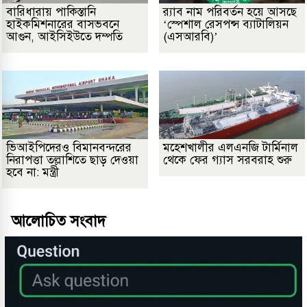
বারিধারায় পাকিস্তানি
র‌্যাব নাম পরিবর্তন হয়ে আসছে
হাইকমিশনারের বাসভবনে
‘স্পেশাল রেসপন্স ব্যাটালিয়ন
আগুন, আইসিইউতে দম্পতি
(এসআরবি)’
ভিআইপিদেরও বিমানবন্দরের
মহেশখালীর এলএনজি টার্মিনাল
নিরাপত্তা তল্লাশিতে ছাড় দেওয়া
থেকে ফের গ্যাস সরবরাহ শুরু
হবে না: মন্ত্রী
আলোচিত সংবাদ