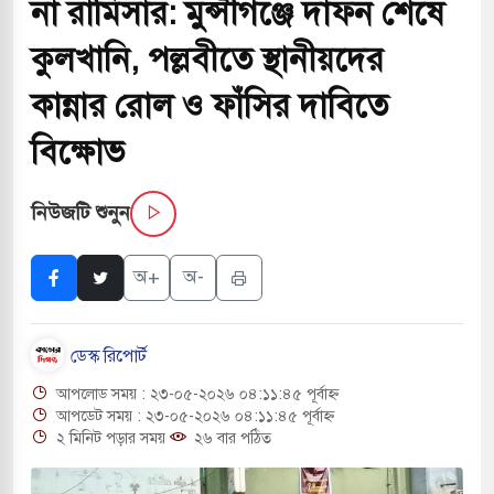
না রামিসার: মুন্সীগঞ্জে দাফন শেষে
চাপায় ৬ শ্রমিক নিহত, আহত ১৫
কুলখানি, পল্লবীতে স্থানীয়দের
 শব্দদূষণ নিয়ন্ত্রণে দেড় হাজার মসজিদ থেকে মাইক
কান্নার রোল ও ফাঁসির দাবিতে
বিক্ষোভ
 বন্দুকধারীর গুলিতে শিক্ষক নিহত, হামলাকারীর আত্মহত্যা
নিউজটি শুনুন
ে মধ্যপ্রাচ্যে ব্ল্যাকআউটের কঠোর হুঁশিয়ারি ইরানের
অ+
অ-
 বিমানবন্দরের নিরাপত্তা তল্লাশিতে ছাড় দেওয়া হবে না:
ডেস্ক রিপোর্ট
রাগারে দক্ষিণ কোরিয়ার বন্দি ২৫ শতাংশ বেড়েছে
আপলোড সময় : ২৩-০৫-২০২৬ ০৪:১১:৪৫ পূর্বাহ্ন
র পাশে থাকুক বা না থাকুক, ইরানে একক সামরিক পদক্ষেপের
আপডেট সময় : ২৩-০৫-২০২৬ ০৪:১১:৪৫ পূর্বাহ্ন
২ মিনিট পড়ার সময়
২৬ বার পঠিত