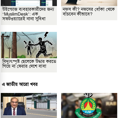
উইন্ডোজ ব্যবহারকারীদের জন্য
নফস কী? নফসের ধোঁকা থেকে
‘MuslimDesk’: এক
বাঁচবেন কীভাবে?
সফটওয়্যারেই নানা সুবিধা
বিদ্যুৎস্পৃষ্ট ছেলেকে উদ্ধার করতে
গিয়ে না ফেরার দেশে বাবা
এ জাতীয় আরো খবর