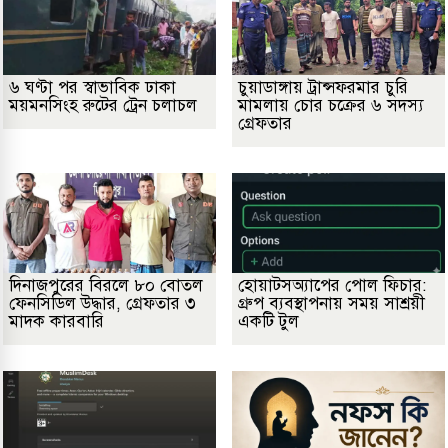
৬ ঘণ্টা পর স্বাভাবিক ঢাকা
চুয়াডাঙ্গায় ট্রান্সফরমার চুরি
ময়মনসিংহ রুটের ট্রেন চলাচল
মামলায় চোর চক্রের ৬ সদস্য
গ্রেফতার
দিনাজপুরের বিরলে ৮০ বোতল
হোয়াটসঅ্যাপের পোল ফিচার:
ফেনসিডিল উদ্ধার, গ্রেফতার ৩
গ্রুপ ব্যবস্থাপনায় সময় সাশ্রয়ী
মাদক কারবারি
একটি টুল