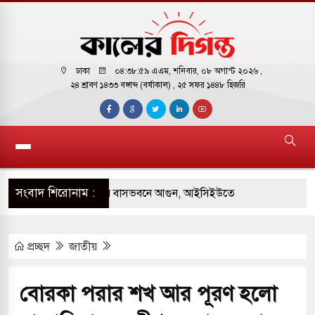
ঢাকা
০৪:৩৯:০০ এএম
, শনিবার, ০৮ অগাস্ট ২০২৬ ,
২৪ শ্রাবণ ১৪৩৩ বঙ্গাব্দ (বর্ষাকাল)
, ২৫ সফর ১৪৪৮ হিজরি
সংবাদ শিরোনাম :
 পাকিস্তানি হাইকমিশনারের বাসভবনে আগুন, আইসিইউতে
প্রচ্ছদ
জাতীয়
পরিবর্তন হয়ে আসছে ‘স্পেশাল রেসপন্স ব্যাটালিয়ন
বোরকা পরার শখ আর পূরণ হলো
 বাসের মুখোমুখি সংঘর্ষে ৯ জন নিহত