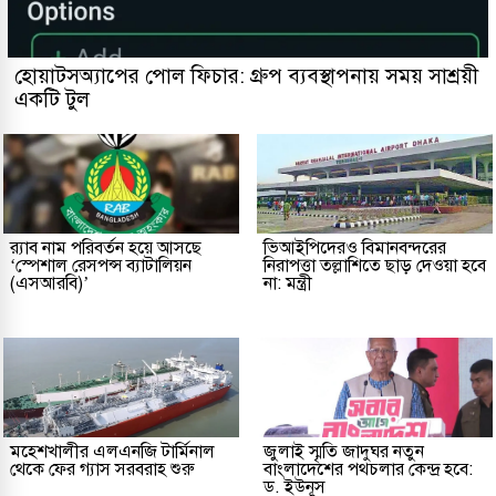
হোয়াটসঅ্যাপের পোল ফিচার: গ্রুপ ব্যবস্থাপনায় সময় সাশ্রয়ী
একটি টুল
র‌্যাব নাম পরিবর্তন হয়ে আসছে
ভিআইপিদেরও বিমানবন্দরের
‘স্পেশাল রেসপন্স ব্যাটালিয়ন
নিরাপত্তা তল্লাশিতে ছাড় দেওয়া হবে
(এসআরবি)’
না: মন্ত্রী
মহেশখালীর এলএনজি টার্মিনাল
জুলাই স্মৃতি জাদুঘর নতুন
থেকে ফের গ্যাস সরবরাহ শুরু
বাংলাদেশের পথচলার কেন্দ্র হবে:
ড. ইউনূস