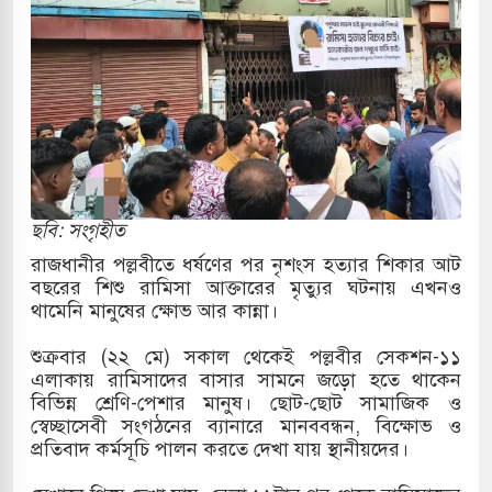
কাররমে জুমার বয়ান ও নামাজ পড়াবেন দেওবন্দের
াংলা ছাড়লেন জনপ্রিয় ভারতীয় সাংবাদিক ময়ূখ রঞ্জন
শোন অ্যারেস্ট আবেদন, বরগুনার এসআইয়ের বিরুদ্ধে
ছবি: সংগৃহীত
রাজধানীর পল্লবীতে ধর্ষণের পর নৃশংস হত্যার শিকার আট
বছরের শিশু রামিসা আক্তারের মৃত্যুর ঘটনায় এখনও
ি জাদুঘর নতুন বাংলাদেশের পথচলার কেন্দ্র হবে: ড.
থামেনি মানুষের ক্ষোভ আর কান্না।
শুক্রবার (২২ মে) সকাল থেকেই পল্লবীর সেকশন-১১
এলাকায় রামিসাদের বাসার সামনে জড়ো হতে থাকেন
হ বিভিন্ন খাতে সৌদির বিনিয়োগের আহবান প্রধানমন্ত্রীর
বিভিন্ন শ্রেণি-পেশার মানুষ। ছোট-ছোট সামাজিক ও
স্বেচ্ছাসেবী সংগঠনের ব্যানারে মানববন্ধন, বিক্ষোভ ও
হামলায় ছাত্রদল ও ছাত্রলীগের আচরণ ইসরায়েলের
প্রতিবাদ কর্মসূচি পালন করতে দেখা যায় স্থানীয়দের।