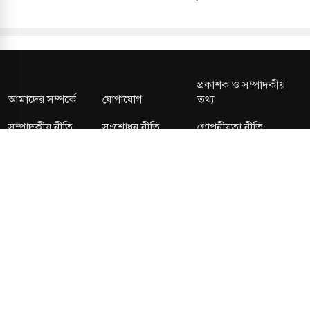
প্রকাশক ও সম্পাদকীয়
আমাদের সম্পর্কে
যোগাযোগ
তথ্য
সম্পাদকীয় নীতি
সংশোধন নীতি
গোপনীয়তা নীতি
লাইসেন্স নং: TRAD/DNCC/013106/2024 বার্তা বিভাগ:
news@kalerdiganta.com
অফিস:
info@kalerdiganta.com
যোগাযোগ: মিরপুর, শেওড়াপাড়া হটলাইন: 09638001009
চাকুরী:
hr@kalerdiganta.com
© All rights reserved © KalerDiganta