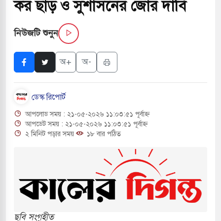
কর ছাড় ও সুশাসনের জোর দাবি
বাংলা ছাড়লেন জনপ্রিয় ভারতীয় সাংবাদিক ময়ূখ রঞ্জন
নিউজটি শুনুন
 শোন অ্যারেস্ট আবেদন, বরগুনার এসআইয়ের বিরুদ্ধে
অ+
অ-
ডেস্ক রিপোর্ট
ৃতি জাদুঘর নতুন বাংলাদেশের পথচলার কেন্দ্র হবে: ড.
আপলোড সময় : ২১-০৫-২০২৬ ১১:০৩:৫১ পূর্বাহ্ন
আপডেট সময় : ২১-০৫-২০২৬ ১১:০৩:৫১ পূর্বাহ্ন
২ মিনিট পড়ার সময়
১৮ বার পঠিত
সহ বিভিন্ন খাতে সৌদির বিনিয়োগের আহবান প্রধানমন্ত্রীর
ে হামলায় ছাত্রদল ও ছাত্রলীগের আচরণ ইসরায়েলের
দখলের পথে ইসরায়েলীরা,হাতছাড়ার ঝুঁকিতে জরুরি
ছবি সংগৃহীত