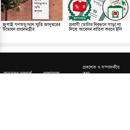
জুলাই গণঅভ্যুত্থান স্মৃতি জাদুঘরের
প্রবাসী ভোটার নিবন্ধনে সাড়া না
উদ্বোধন প্রধানমন্ত্রীর
দিলে আবেদন বাতিল করবে ইসি
প্রকাশক ও সম্পাদকীয়
আমাদের সম্পর্কে
যোগাযোগ
তথ্য
সম্পাদকীয় নীতি
সংশোধন নীতি
গোপনীয়তা নীতি
লাইসেন্স নং: TRAD/DNCC/013106/2024 বার্তা বিভাগ:
news@kalerdiganta.com
অফিস:
info@kalerdiganta.com