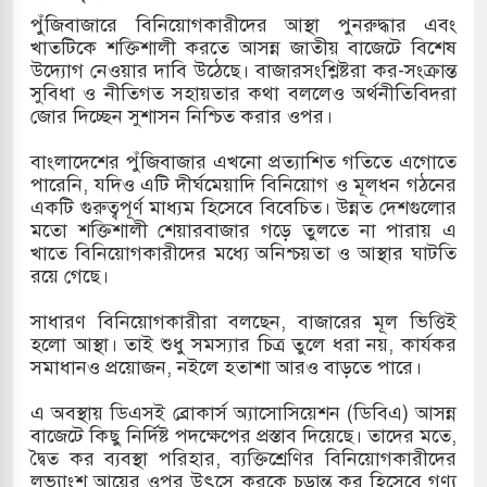
র
পুঁজিবাজারে বিনিয়োগকারীদের আস্থা পুনরুদ্ধার এবং
খাতটিকে শক্তিশালী করতে আসন্ন জাতীয় বাজেটে বিশেষ
ি ও পাহাড়ি ঢলে ফুঁসে উঠেছে তিস্তা
উদ্যোগ নেওয়ার দাবি উঠেছে। বাজারসংশ্লিষ্টরা কর-সংক্রান্ত
সুবিধা ও নীতিগত সহায়তার কথা বললেও অর্থনীতিবিদরা
ের মুক্তির দাবিতে পাকিস্তানজুড়ে পিটিআইয়ের আজ
জোর দিচ্ছেন সুশাসন নিশ্চিত করার ওপর।
বাংলাদেশের পুঁজিবাজার এখনো প্রত্যাশিত গতিতে এগোতে
পারেনি, যদিও এটি দীর্ঘমেয়াদি বিনিয়োগ ও মূলধন গঠনের
উত্তর কোরিয়ার ক্ষেপণাস্ত্র ইউনিট মোতায়েন করা হয়েছে:
একটি গুরুত্বপূর্ণ মাধ্যম হিসেবে বিবেচিত। উন্নত দেশগুলোর
মতো শক্তিশালী শেয়ারবাজার গড়ে তুলতে না পারায় এ
খাতে বিনিয়োগকারীদের মধ্যে অনিশ্চয়তা ও আস্থার ঘাটতি
রয়ে গেছে।
যুত্থান স্মৃতি জাদুঘরের উদ্বোধন প্রধানমন্ত্রীর
সাধারণ বিনিয়োগকারীরা বলছেন, বাজারের মূল ভিত্তিই
গরে ইয়েমেন উপকূলে হামলার শিকার ভারতীয় জাহাজ
হলো আস্থা। তাই শুধু সমস্যার চিত্র তুলে ধরা নয়, কার্যকর
সমাধানও প্রয়োজন, নইলে হতাশা আরও বাড়তে পারে।
এ অবস্থায় ডিএসই ব্রোকার্স অ্যাসোসিয়েশন (ডিবিএ) আসন্ন
জ্য পর্যালোচনায় পোশাক রপ্তানিতে দ্বিতীয় স্থানে বাংলাদেশ
বাজেটে কিছু নির্দিষ্ট পদক্ষেপের প্রস্তাব দিয়েছে। তাদের মতে,
দ্বৈত কর ব্যবস্থা পরিহার, ব্যক্তিশ্রেণির বিনিয়োগকারীদের
তিহাসিক জুলাই গণঅভ্যুত্থান দিবস
লভ্যাংশ আয়ের ওপর উৎসে করকে চূড়ান্ত কর হিসেবে গণ্য