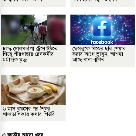
চলন্ত দোলনচাঁপা ট্রেনে উঠতে
ফেসবুকে নিজের ছবি শেয়ার
গিয়ে পীরগাছায় রেলকর্মীর
করার আগে ভাবুন, আশঙ্কা
মর্মান্তিক মৃত্যু
আছে নানা ঝুঁকির
৬ মাস বয়সের পর শিশুর
খাদ্যতালিকায় কলার পিউরি
এ জাতীয় আরো খবর