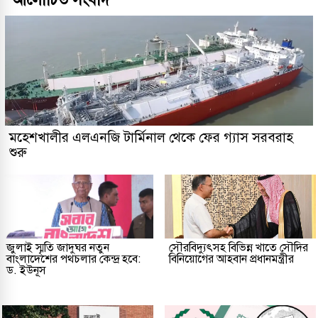
মহেশখালীর এলএনজি টার্মিনাল থেকে ফের গ্যাস সরবরাহ
শুরু
জুলাই স্মৃতি জাদুঘর নতুন
সৌরবিদ্যুৎসহ বিভিন্ন খাতে সৌদির
বাংলাদেশের পথচলার কেন্দ্র হবে:
বিনিয়োগের আহবান প্রধানমন্ত্রীর
ড. ইউনূস