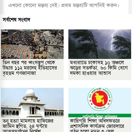
এখনো কোনো মন্তব্য নেই। প্রথম মন্তব্যটি আপনিই করুন।
সর্বশেষ সংবাদ
তিন বছর পর ধ্বংসস্তূপ থেকে
মধ্যরাতে ঢাকাসহ ১০ অঞ্চলে
উদ্ধার ১১২ মরদেহ ইতিহাসের
ঝড়ের সতর্কতা, ৬০ কিমি বেগে
বৃহত্তম গণজানাজা
দমকা হাওয়ার আভাস
তনু হত্যা মামলায় হাফিজের
কারিগরি শিক্ষা অধিদফতরে
জামিন স্থগিত, ২৪ ঘণ্টায়
প্রশাসনিক কার্যক্রম জোরদারে
আত্মসমর্পণের নির্দেশ
গঠন হলো নতুন ৩ সেল