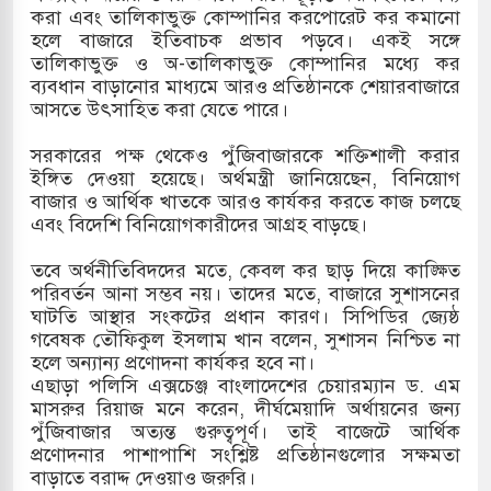
করা এবং তালিকাভুক্ত কোম্পানির করপোরেট কর কমানো
 মামলায় একমাত্র আসামি অবসরপ্রাপ্ত সেনাসদস্য জামিনে
হলে বাজারে ইতিবাচক প্রভাব পড়বে। একই সঙ্গে
তালিকাভুক্ত ও অ-তালিকাভুক্ত কোম্পানির মধ্যে কর
ব্যবধান বাড়ানোর মাধ্যমে আরও প্রতিষ্ঠানকে শেয়ারবাজারে
আসতে উৎসাহিত করা যেতে পারে।
া তাপবিদ্যুৎ কেন্দ্রের ইউনিট-১ এ আবারও বিদ্যুৎ উৎপাদন
সরকারের পক্ষ থেকেও পুঁজিবাজারকে শক্তিশালী করার
ইঙ্গিত দেওয়া হয়েছে। অর্থমন্ত্রী জানিয়েছেন, বিনিয়োগ
বাজার ও আর্থিক খাতকে আরও কার্যকর করতে কাজ চলছে
াতিয়া-কুতুবদিয়া শিপিং চ্যানেলে জালের জড়ালে মারাত্মক
এবং বিদেশি বিনিয়োগকারীদের আগ্রহ বাড়ছে।
তবে অর্থনীতিবিদদের মতে, কেবল কর ছাড় দিয়ে কাঙ্ক্ষিত
পরিবর্তন আনা সম্ভব নয়। তাদের মতে, বাজারে সুশাসনের
রিন সিটিতে রুশ নাগরিকদের মারামারি: নিহত ১
ঘাটতি আস্থার সংকটের প্রধান কারণ। সিপিডির জ্যেষ্ঠ
গবেষক তৌফিকুল ইসলাম খান বলেন, সুশাসন নিশ্চিত না
হলে অন্যান্য প্রণোদনা কার্যকর হবে না।
এছাড়া পলিসি এক্সচেঞ্জ বাংলাদেশের চেয়ারম্যান ড. এম
মাসরুর রিয়াজ মনে করেন, দীর্ঘমেয়াদি অর্থায়নের জন্য
পুঁজিবাজার অত্যন্ত গুরুত্বপূর্ণ। তাই বাজেটে আর্থিক
প্রণোদনার পাশাপাশি সংশ্লিষ্ট প্রতিষ্ঠানগুলোর সক্ষমতা
বাড়াতে বরাদ্দ দেওয়াও জরুরি।