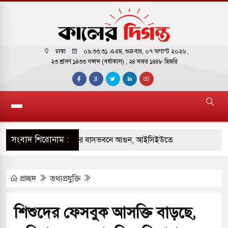
ঢাকা
০৯:৩৩:৩২ এএম
, শুক্রবার, ০৭ অগাস্ট ২০২৬ ,
২৩ শ্রাবণ ১৪৩৩ বঙ্গাব্দ (বর্ষাকাল)
, ২৪ সফর ১৪৪৮ হিজরি
সংবাদ শিরোনাম :
় পাকিস্তানি হাইকমিশনারের বাসভবনে আগুন, আইসিইউতে
প্রচ্ছদ
তথ্যপ্রযুক্তি
 পরিবর্তন হয়ে আসছে ‘স্পেশাল রেসপন্স ব্যাটালিয়ন
শিশুদের ফেসবুক আসক্তি বাড়ছে,
ই বাসের মুখোমুখি সংঘর্ষে ৯ জন নিহত