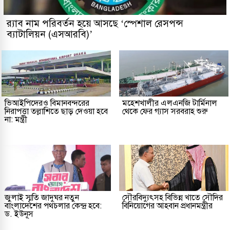
র‌্যাব নাম পরিবর্তন হয়ে আসছে ‘স্পেশাল রেসপন্স
ব্যাটালিয়ন (এসআরবি)’
ভিআইপিদেরও বিমানবন্দরের
মহেশখালীর এলএনজি টার্মিনাল
নিরাপত্তা তল্লাশিতে ছাড় দেওয়া হবে
থেকে ফের গ্যাস সরবরাহ শুরু
না: মন্ত্রী
জুলাই স্মৃতি জাদুঘর নতুন
সৌরবিদ্যুৎসহ বিভিন্ন খাতে সৌদির
বাংলাদেশের পথচলার কেন্দ্র হবে:
বিনিয়োগের আহবান প্রধানমন্ত্রীর
ড. ইউনূস