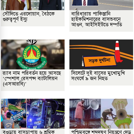
সৌদিতে এরদোয়ান, বৈঠকে
বারিধারায় পাকিস্তানি
গুরুত্বপূর্ণ ইস্যু
হাইকমিশনারের বাসভবনে
আগুন, আইসিইউতে দম্পতি
র‌্যাব নাম পরিবর্তন হয়ে আসছে
সিলেটে দুই বাসের মুখোমুখি
‘স্পেশাল রেসপন্স ব্যাটালিয়ন
সংঘর্ষে ৯ জন নিহত
(এসআরবি)’
বগুড়ায় বাসচাপায় ৬ শ্রমিক
পশ্চিমবঙ্গে শব্দদূষণ নিয়ন্ত্রণে দেড়