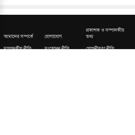
প্রকাশক ও সম্পাদকীয়
আমাদের সম্পর্কে
যোগাযোগ
তথ্য
সম্পাদকীয় নীতি
সংশোধন নীতি
গোপনীয়তা নীতি
লাইসেন্স নং: TRAD/DNCC/013106/2024 বার্তা বিভাগ:
news@kalerdiganta.com
অফিস:
info@kalerdiganta.com
যোগাযোগ: মিরপুর, শেওড়াপাড়া হটলাইন: 09638001009
চাকুরী:
hr@kalerdiganta.com
© All rights reserved © KalerDiganta