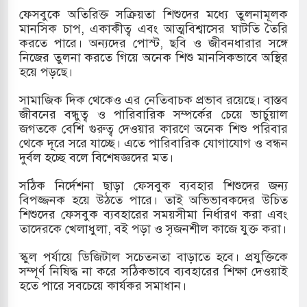
ফেসবুকে অতিরিক্ত সক্রিয়তা শিশুদের মধ্যে তুলনামূলক
দখলের পথে ইসরায়েলীরা,হাতছাড়ার ঝুঁকিতে জরুরি
মানসিক চাপ, একাকীত্ব এবং আত্মবিশ্বাসের ঘাটতি তৈরি
করতে পারে। অন্যদের পোস্ট, ছবি ও জীবনধারার সঙ্গে
র
নিজের তুলনা করতে গিয়ে অনেক শিশু মানসিকভাবে অস্থির
হয়ে পড়ছে।
ি ও পাহাড়ি ঢলে ফুঁসে উঠেছে তিস্তা
সামাজিক দিক থেকেও এর নেতিবাচক প্রভাব রয়েছে। বাস্তব
ের মুক্তির দাবিতে পাকিস্তানজুড়ে পিটিআইয়ের আজ
জীবনের বন্ধুত্ব ও পারিবারিক সম্পর্কের চেয়ে ভার্চুয়াল
জগতকে বেশি গুরুত্ব দেওয়ার কারণে অনেক শিশু পরিবার
থেকে দূরে সরে যাচ্ছে। এতে পারিবারিক যোগাযোগ ও বন্ধন
দুর্বল হচ্ছে বলে বিশেষজ্ঞদের মত।
উত্তর কোরিয়ার ক্ষেপণাস্ত্র ইউনিট মোতায়েন করা হয়েছে:
সঠিক নির্দেশনা ছাড়া ফেসবুক ব্যবহার শিশুদের জন্য
বিপজ্জনক হয়ে উঠতে পারে। তাই অভিভাবকদের উচিত
শিশুদের ফেসবুক ব্যবহারের সময়সীমা নির্ধারণ করা এবং
তাদেরকে খেলাধুলা, বই পড়া ও সৃজনশীল কাজে যুক্ত করা।
স্কুল পর্যায়ে ডিজিটাল সচেতনতা বাড়াতে হবে। প্রযুক্তিকে
সম্পূর্ণ নিষিদ্ধ না করে সঠিকভাবে ব্যবহারের শিক্ষা দেওয়াই
হতে পারে সবচেয়ে কার্যকর সমাধান।