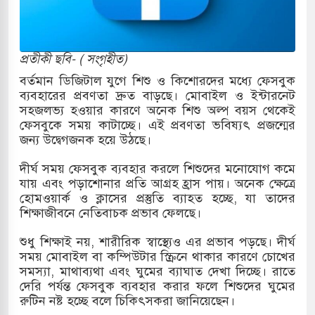
োকাররমে জুমার বয়ান ও নামাজ পড়াবেন দেওবন্দের
প্রতীকী ছবি- ( সংগৃহীত)
বাংলা ছাড়লেন জনপ্রিয় ভারতীয় সাংবাদিক ময়ূখ রঞ্জন
বর্তমান ডিজিটাল যুগে শিশু ও কিশোরদের মধ্যে ফেসবুক
ব্যবহারের প্রবণতা দ্রুত বাড়ছে। মোবাইল ও ইন্টারনেট
সহজলভ্য হওয়ার কারণে অনেক শিশু অল্প বয়স থেকেই
ফেসবুকে সময় কাটাচ্ছে। এই প্রবণতা ভবিষ্যৎ প্রজন্মের
 শোন অ্যারেস্ট আবেদন, বরগুনার এসআইয়ের বিরুদ্ধে
জন্য উদ্বেগজনক হয়ে উঠছে।
দীর্ঘ সময় ফেসবুক ব্যবহার করলে শিশুদের মনোযোগ কমে
যায় এবং পড়াশোনার প্রতি আগ্রহ হ্রাস পায়। অনেক ক্ষেত্রে
তি জাদুঘর নতুন বাংলাদেশের পথচলার কেন্দ্র হবে: ড.
হোমওয়ার্ক ও ক্লাসের প্রস্তুতি ব্যাহত হচ্ছে, যা তাদের
শিক্ষাজীবনে নেতিবাচক প্রভাব ফেলছে।
শুধু শিক্ষাই নয়, শারীরিক স্বাস্থ্যেও এর প্রভাব পড়ছে। দীর্ঘ
সহ বিভিন্ন খাতে সৌদির বিনিয়োগের আহবান প্রধানমন্ত্রীর
সময় মোবাইল বা কম্পিউটার স্ক্রিনে থাকার কারণে চোখের
সমস্যা, মাথাব্যথা এবং ঘুমের ব্যাঘাত দেখা দিচ্ছে। রাতে
 হামলায় ছাত্রদল ও ছাত্রলীগের আচরণ ইসরায়েলের
দেরি পর্যন্ত ফেসবুক ব্যবহার করার ফলে শিশুদের ঘুমের
রুটিন নষ্ট হচ্ছে বলে চিকিৎসকরা জানিয়েছেন।