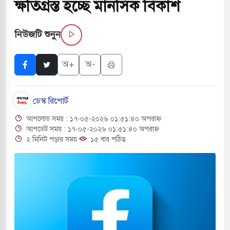
ক্ষতিগ্রস্ত হচ্ছে মানসিক বিকাশ
সচাপায় ৬ শ্রমিক নিহত, আহত ১৫
নিউজটি শুনুন
ে শব্দদূষণ নিয়ন্ত্রণে দেড় হাজার মসজিদ থেকে মাইক
অ+
অ-
ে বন্দুকধারীর গুলিতে শিক্ষক নিহত, হামলাকারীর আত্মহত্যা
ডেস্ক রিপোর্ট
লে মধ্যপ্রাচ্যে ব্ল্যাকআউটের কঠোর হুঁশিয়ারি ইরানের
আপলোড সময় : ১৭-০৫-২০২৬ ০১:৫১:৪০ অপরাহ্ন
ও বিমানবন্দরের নিরাপত্তা তল্লাশিতে ছাড় দেওয়া হবে না:
আপডেট সময় : ১৭-০৫-২০২৬ ০১:৫১:৪০ অপরাহ্ন
২ মিনিট পড়ার সময়
১৫ বার পঠিত
ারাগারে দক্ষিণ কোরিয়ার বন্দি ২৫ শতাংশ বেড়েছে
্র পাশে থাকুক বা না থাকুক, ইরানে একক সামরিক পদক্ষেপের