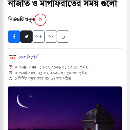
নাজাত ও মাগফিরাতের সময় গুলো
নিউজটি শুনুন
ি জাদুঘর নতুন বাংলাদেশের পথচলার কেন্দ্র হবে: ড.
অ+
অ-
হ বিভিন্ন খাতে সৌদির বিনিয়োগের আহবান প্রধানমন্ত্রীর
ডেস্ক রিপোর্ট
 হামলায় ছাত্রদল ও ছাত্রলীগের আচরণ ইসরায়েলের
আপলোড সময় : ১৭-০২-২০২৬ ০১:৫২:৫৮ পূর্বাহ্ন
আপডেট সময় : ২১-০২-২০২৬ ০১:৫৯:০০ পূর্বাহ্ন
২ মিনিট পড়ার সময়
২১ বার পঠিত
খলের পথে ইসরায়েলীরা,হাতছাড়ার ঝুঁকিতে জরুরি
 ও পাহাড়ি ঢলে ফুঁসে উঠেছে তিস্তা
র মুক্তির দাবিতে পাকিস্তানজুড়ে পিটিআইয়ের আজ