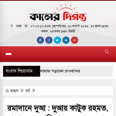
ঢাকা
০৭:০৬:১৭ এএম
, বৃহস্পতিবার, ০৬ অগাস্ট ২০২৬ ,
২২ শ্রাবণ ১৪৩৩
বঙ্গাব্দ , ২৩ সফর ১৪৪৮ হিজরি
সংবাদ শিরোনাম :
কাররমে জুমার বয়ান ও নামাজ পড়াবেন দেওবন্দের
প্রচ্ছদ
ধর্ম
াংলা ছাড়লেন জনপ্রিয় ভারতীয় সাংবাদিক ময়ূখ রঞ্জন
রমাদানে দুআ : দুআয় কাটুক রহমত,
শোন অ্যারেস্ট আবেদন, বরগুনার এসআইয়ের বিরুদ্ধে