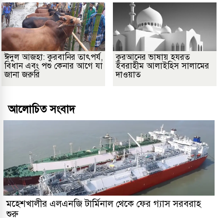
ঈদুল আজহা: কুরবানির তাৎপর্য,
কুরআনের ভাষায় হযরত
বিধান এবং পশু কেনার আগে যা
ইবরাহীম আলাইহিস সালামের
জানা জরুরি
দাওয়াত
আলোচিত সংবাদ
মহেশখালীর এলএনজি টার্মিনাল থেকে ফের গ্যাস সরবরাহ
শুরু