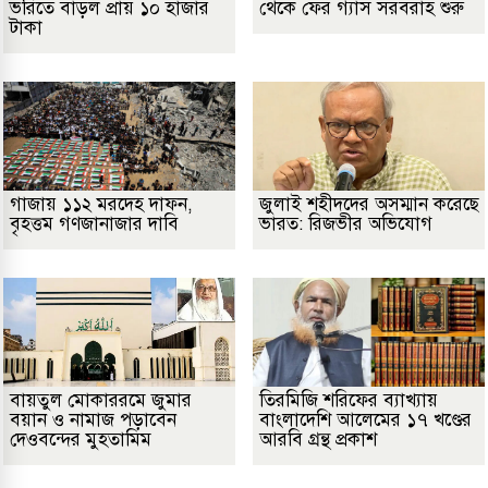
ভরিতে বাড়ল প্রায় ১০ হাজার
থেকে ফের গ্যাস সরবরাহ শুরু
টাকা
গাজায় ১১২ মরদেহ দাফন,
জুলাই শহীদদের অসম্মান করেছে
বৃহত্তম গণজানাজার দাবি
ভারত: রিজভীর অভিযোগ
বায়তুল মোকাররমে জুমার
তিরমিজি শরিফের ব্যাখ্যায়
বয়ান ও নামাজ পড়াবেন
বাংলাদেশি আলেমের ১৭ খণ্ডের
দেওবন্দের মুহতামিম
আরবি গ্রন্থ প্রকাশ