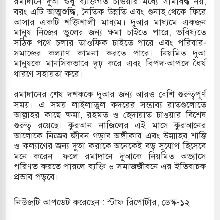
রমাদানে দুআ শুধু ব্যক্তিগত চাওয়ার মধ্যে সীমাবদ্ধ নয়;
বরং এটি আত্মশুদ্ধি, নৈতিক উন্নতি এবং গুনাহ থেকে ফিরে
আসার একটি শক্তিশালী মাধ্যম। দুআর মাধ্যমে একজন
মানুষ নিজের ভুলের জন্য ক্ষমা চাইতে পারে, ভবিষ্যতে
তিয়া-কুতুবদিয়া শিপিং চ্যানেলে জালের জড়ালে মারাত্মক
সঠিক পথে চলার তাওফিক চাইতে পারে এবং পরিবার-
সমাজের কল্যাণ কামনা করতে পারে। নিয়মিত দুআ
মানুষকে মানসিকভাবে দৃঢ় করে এবং বিপদ-আপদে ধৈর্য
ধারণে সহায়তা করে।
িন সিটিতে রুশ নাগরিকদের মারামারি: নিহত ১
রমাদানের শেষ দশককে দুআর জন্য আরও বেশি গুরুত্বপূর্ণ
কাশিমপুর ভূমি অফিসের সব কর্মকর্তা-কর্মচারী বরখাস্ত
সময়। এ সময় লাইলাতুল কদরের সম্ভাব্য রাতগুলোতে
আল্লাহর কাছে ক্ষমা, রহমত ও হেদায়াত চাওয়ার বিশেষ
ের সেই ঐতিহাসিক "এক দফা" -র ২ বছর পূর্তি
গুরুত্ব রয়েছে। কুরআন নাজিলের এই মাসে কুরআনের
আলোকে নিজের জীবন গড়ার অঙ্গীকার এবং উম্মাহর শান্তি
ও কল্যাণের জন্য দুআ করাকে অনেকেই বড় সুযোগ হিসেবে
মনে করেন। ফলে রমাদানে দুআকে নিয়মিত অভ্যাসে
পরিণত করতে পারলে ব্যক্তি ও সমাজজীবনে এর ইতিবাচক
প্রভাব পড়বে।
নিউজটি আপডেট করেছেন : স্টাফ রিপোর্টার, ডেস্ক-১২