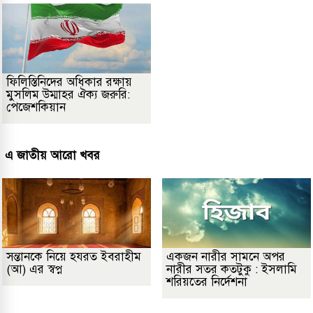
ফিলিস্তিনিদের অধিকার রক্ষায়
মুসলিম উম্মাহর ঐক্য জরুরি:
পেজেশকিয়ান
এ জাতীয় আরো খবর
সন্তানকে নিয়ে হযরত ইবরাহীম
একজন নারীর সামনে অপর
(আ) এর স্বপ্ন
নারীর সতর কতটুকু : ইসলামি
শরিয়তের নির্দেশনা