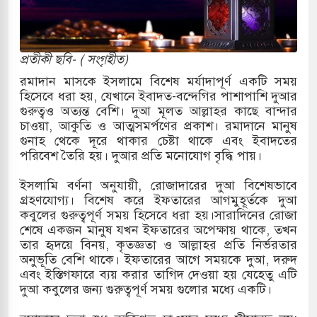
ত্তর কোরিয়ার ক্ষেপণাস্ত্র ইউনিট মোতায়েন করা হয়েছে:
প্রতীকী ছবি- ( সংগৃহীত)
রমাদান মাসকে ইসলামে বিশেষ মর্যাদাপূর্ণ একটি সময়
হিসেবে ধরা হয়, যেখানে ইবাদত-বন্দেগির পাশাপাশি দুআর
ুত্থান স্মৃতি জাদুঘরের উদ্বোধন প্রধানমন্ত্রীর
গুরুত্বও অত্যন্ত বেশি। দুআ মূলত আল্লাহর কাছে বান্দার
চাওয়া, আকুতি ও আত্মসমর্পণের প্রকাশ। রমাদানে মানুষ
রে ইয়েমেন উপকূলে হামলার শিকার ভারতীয় জাহাজ
গুনাহ থেকে দূরে থাকার চেষ্টা থাকে এবং ইবাদতের
পরিবেশ তৈরি হয়। দুআর প্রতি মনোযোগ বৃদ্ধি পায়।
ইসলামি বর্ণনা অনুযায়ী, রোজাদারের দুআ বিশেষভাবে
য পর্যালোচনায় পোশাক রপ্তানিতে দ্বিতীয় স্থানে বাংলাদেশ
গ্রহণযোগ্য। বিশেষ করে ইফতারের আগমুহূর্তকে দুআ
কবুলের গুরুত্বপূর্ণ সময় হিসেবে ধরা হয়।সারাদিনের রোজা
িহাসিক জুলাই গণঅভ্যুত্থান দিবস
শেষে একজন মানুষ যখন ইফতারের অপেক্ষায় থাকে, তখন
তার হৃদয়ে বিনয়, কৃতজ্ঞতা ও আল্লাহর প্রতি নির্ভরতার
মামলায় একমাত্র আসামি অবসরপ্রাপ্ত সেনাসদস্য জামিনে
অনুভূতি বেশি থাকে। ইফতারের আগে সময়কে দুআ, দরুদ
এবং ইস্তিগফারে ব্যয় করার তাগিদ দেওয়া হয় যেহেতু এটি
দুআ কবুলের জন্য গুরুত্বপূর্ণ সময় গুলোর মধ্যে একটি।
 তাপবিদ্যুৎ কেন্দ্রের ইউনিট-১ এ আবারও বিদ্যুৎ উৎপাদন