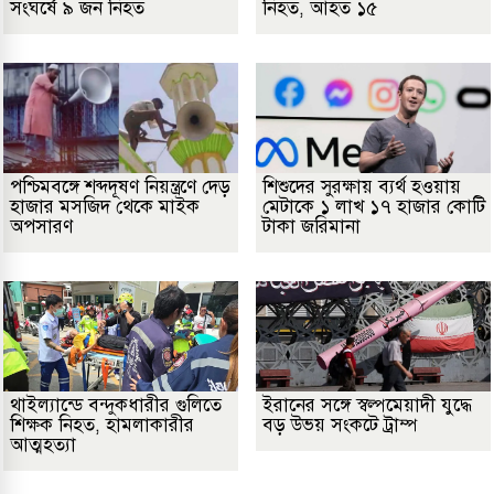
সংঘর্ষে ৯ জন নিহত
নিহত, আহত ১৫
পশ্চিমবঙ্গে শব্দদূষণ নিয়ন্ত্রণে দেড়
শিশুদের সুরক্ষায় ব্যর্থ হওয়ায়
হাজার মসজিদ থেকে মাইক
মেটাকে ১ লাখ ১৭ হাজার কোটি
অপসারণ
টাকা জরিমানা
থাইল্যান্ডে বন্দুকধারীর গুলিতে
ইরানের সঙ্গে স্বল্পমেয়াদী যুদ্ধে
শিক্ষক নিহত, হামলাকারীর
বড় উভয় সংকটে ট্রাম্প
আত্মহত্যা