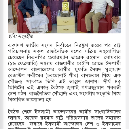
 শোন অ্যারেস্ট আবেদন, বরগুনার এসআইয়ের বিরুদ্ধে
তি জাদুঘর নতুন বাংলাদেশের পথচলার কেন্দ্র হবে: ড.
ছবি: সংগৃহীত
একাদশ জাতীয় সংসদ নির্বাচনে নিরঙ্কুশ জয়ের পর রাষ্ট্র
পরিচালনায় সকল রাজনৈতিক দলের সক্রিয় সহযোগিতা
সহ বিভিন্ন খাতে সৌদির বিনিয়োগের আহবান প্রধানমন্ত্রীর
চেয়েছেন বিএনপির চেয়ারম্যান তারেক রহমান। সোমবার
(১৬ ফেব্রুয়ারি) সন্ধ্যায় রাজধানীর বেইলি রোডে ইসলামী
 হামলায় ছাত্রদল ও ছাত্রলীগের আচরণ ইসরায়েলের
আন্দোলন বাংলাদেশের আমীর মুফতি সৈয়দ মুহাম্মাদ
রেজাউল করীমের (চরমোনাই পীর) বাসভবনে গিয়ে এক
সৌজন্য সাক্ষাতে তিনি এই আহ্বান জানান। দীর্ঘ ৪৫
মিনিটের এই একান্ত বৈঠকে জুলাই গণঅভ্যুত্থান পরবর্তী
দখলের পথে ইসরায়েলীরা,হাতছাড়ার ঝুঁকিতে জরুরি
দেশ গঠন, রাজনৈতিক সৌহার্দ্য এবং সংসদীয় সংস্কৃতি নিয়ে
বিস্তারিত আলোচনা হয়।
র
​বৈঠক শেষে ইসলামী আন্দোলনের আমীর সাংবাদিকদের
ি ও পাহাড়ি ঢলে ফুঁসে উঠেছে তিস্তা
জানান, তারেক রহমান রাষ্ট্র পরিচালনায় তাদের সহায়তা
চেয়েছেন। জবাবে ইসলামী আন্দোলন দেশ ও ইসলামের
ের মুক্তির দাবিতে পাকিস্তানজুড়ে পিটিআইয়ের আজ