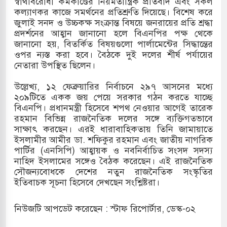
স্বার্থবিরোধী কর্মকাণ্ডের নিয়মতান্ত্রিক প্রতিবাদ এবং সকল
কল্যাণকর কাজে সমর্থনের প্রতিশ্রুতি দিয়েছে। বিশেষ করে
জুলাই সনদ ও উচ্চকক্ষ সংক্রান্ত বিষয়ে জনরায়ের প্রতি শ্রদ্ধা
প্রদর্শনের আহ্বান জানানো হলে বিএনপির পক্ষ থেকে
উত্তর কোরিয়ার ক্ষেপণাস্ত্র ইউনিট মোতায়েন করা হয়েছে:
জানানো হয়, বিতর্কিত বিষয়গুলো পার্লামেন্টের সিদ্ধান্তের
ওপর ন্যস্ত করা হবে। বৈঠকে দুই দলের শীর্ষ পর্যায়ের
নেতারা উপস্থিত ছিলেন।
যুত্থান স্মৃতি জাদুঘরের উদ্বোধন প্রধানমন্ত্রীর
​উল্লেখ্য, ১২ ফেব্রুয়ারির নির্বাচনে ২৯৭ আসনের মধ্যে
২০৯টিতে একক জয় পেয়ে সরকার গঠন করতে যাচ্ছে
গরে ইয়েমেন উপকূলে হামলার শিকার ভারতীয় জাহাজ
বিএনপি। প্রধানমন্ত্রী হিসেবে শপথ নেওয়ার আগেই তারেক
রহমান বিভিন্ন রাজনৈতিক দলের সঙ্গে ব্যক্তিগতভাবে
সাক্ষাৎ করছেন। এরই ধারাবাহিকতায় তিনি জামায়াতে
ইসলামীর আমীর ডা. শফিকুর রহমান এবং জাতীয় নাগরিক
পার্টির (এনসিপি) আহ্বায়ক ও নবনির্বাচিত সংসদ সদস্য
নাহিদ ইসলামের সঙ্গেও বৈঠক করেছেন। এই রাজনৈতিক
সৌজন্যবোধকে দেশের নতুন রাজনৈতিক সংস্কৃতির
ইতিবাচক সূচনা হিসেবে দেখছেন সংশ্লিষ্টরা।
নিউজটি আপডেট করেছেন : স্টাফ রিপোর্টার, ডেস্ক-০২