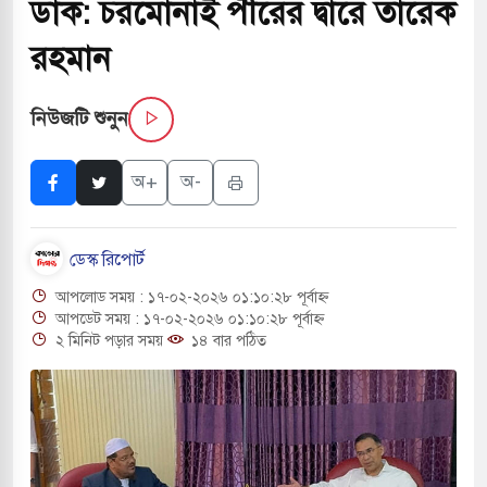
ডাক: চরমোনাই পীরের দ্বারে তারেক
ালালে মধ্যপ্রাচ্যে ব্ল্যাকআউটের কঠোর হুঁশিয়ারি ইরানের
রহমান
ও বিমানবন্দরের নিরাপত্তা তল্লাশিতে ছাড় দেওয়া হবে না:
নিউজটি শুনুন
অ+
অ-
ারাগারে দক্ষিণ কোরিয়ার বন্দি ২৫ শতাংশ বেড়েছে
্র পাশে থাকুক বা না থাকুক, ইরানে একক সামরিক পদক্ষেপের
ডেস্ক রিপোর্ট
আপলোড সময় : ১৭-০২-২০২৬ ০১:১০:২৮ পূর্বাহ্ন
োকাররমে জুমার বয়ান ও নামাজ পড়াবেন দেওবন্দের
আপডেট সময় : ১৭-০২-২০২৬ ০১:১০:২৮ পূর্বাহ্ন
২ মিনিট পড়ার সময়
১৪ বার পঠিত
বাংলা ছাড়লেন জনপ্রিয় ভারতীয় সাংবাদিক ময়ূখ রঞ্জন