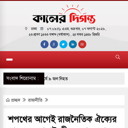
ঢাকা
০৭:০৯:৫২ এএম
, শুক্রবার, ০৭ অগাস্ট ২০২৬ ,
২৩ শ্রাবণ ১৪৩৩ বঙ্গাব্দ (বর্ষাকাল)
, ২৪ সফর ১৪৪৮ হিজরি
সংবাদ শিরোনাম :
ই বাসের মুখোমুখি সংঘর্ষে ৯ জন নিহত
সচাপায় ৬ শ্রমিক নিহত, আহত ১৫
প্রচ্ছদ
রাজনীতি
ে শব্দদূষণ নিয়ন্ত্রণে দেড় হাজার মসজিদ থেকে মাইক
শপথের আগেই রাজনৈতিক ঐক্যের
ে বন্দুকধারীর গুলিতে শিক্ষক নিহত, হামলাকারীর আত্মহত্যা