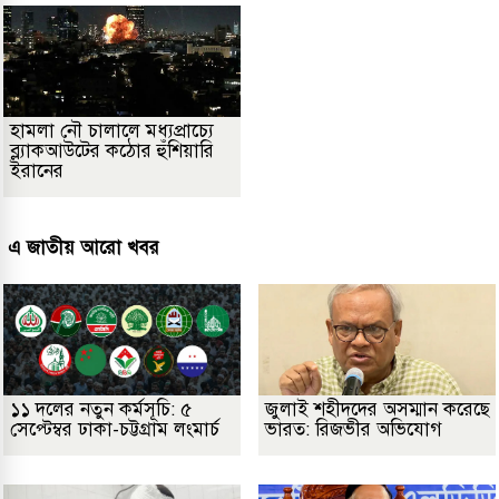
হামলা নৌ চালালে মধ্যপ্রাচ্যে
ব্ল্যাকআউটের কঠোর হুঁশিয়ারি
ইরানের
এ জাতীয় আরো খবর
১১ দলের নতুন কর্মসূচি: ৫
জুলাই শহীদদের অসম্মান করেছে
সেপ্টেম্বর ঢাকা-চট্টগ্রাম লংমার্চ
ভারত: রিজভীর অভিযোগ