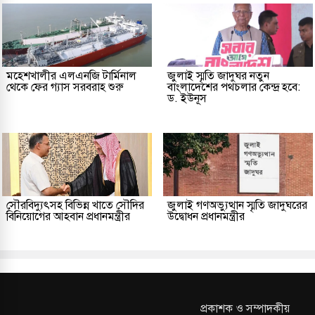
মহেশখালীর এলএনজি টার্মিনাল
জুলাই স্মৃতি জাদুঘর নতুন
থেকে ফের গ্যাস সরবরাহ শুরু
বাংলাদেশের পথচলার কেন্দ্র হবে:
ড. ইউনূস
সৌরবিদ্যুৎসহ বিভিন্ন খাতে সৌদির
জুলাই গণঅভ্যুত্থান স্মৃতি জাদুঘরের
বিনিয়োগের আহবান প্রধানমন্ত্রীর
উদ্বোধন প্রধানমন্ত্রীর
প্রকাশক ও সম্পাদকীয়