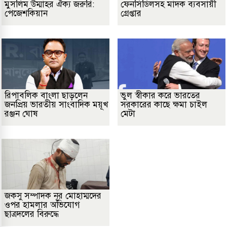
মুসলিম উম্মাহর ঐক্য জরুরি:
ফেনসিডিলসহ মাদক ব্যবসায়ী
পেজেশকিয়ান
গ্রেপ্তার
রিপাবলিক বাংলা ছাড়লেন
ভুল স্বীকার করে ভারতের
জনপ্রিয় ভারতীয় সাংবাদিক ময়ূখ
সরকারের কাছে ক্ষমা চাইল
রঞ্জন ঘোষ
মেটা
জকসু সম্পাদক নূর মোহাম্মদের
ওপর হামলার অভিযোগ
ছাত্রদলের বিরুদ্ধে