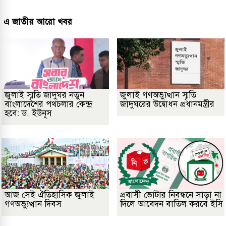
এ জাতীয় আরো খবর
জুলাই স্মৃতি জাদুঘর নতুন
জুলাই গণঅভ্যুত্থান স্মৃতি
বাংলাদেশের পথচলার কেন্দ্র
জাদুঘরের উদ্বোধন প্রধানমন্ত্রীর
হবে: ড. ইউনূস
আজ সেই ঐতিহাসিক জুলাই
প্রবাসী ভোটার নিবন্ধনে সাড়া না
গণঅভ্যুত্থান দিবস
দিলে আবেদন বাতিল করবে ইসি