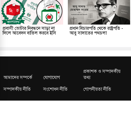
প্রবাসী ভোটার নিবন্ধনে সাড়া না
প্রধান বিচারপতি থেকে রাষ্ট্রপতি -
দিলে আবেদন বাতিল করবে ইসি
আবু সাদাতের পথচলা
প্রকাশক ও সম্পাদকীয়
আমাদের সম্পর্কে
যোগাযোগ
তথ্য
সম্পাদকীয় নীতি
সংশোধন নীতি
গোপনীয়তা নীতি
লাইসেন্স নং: TRAD/DNCC/013106/2024 বার্তা বিভাগ:
news@kalerdiganta.com
অফিস:
info@kalerdiganta.com