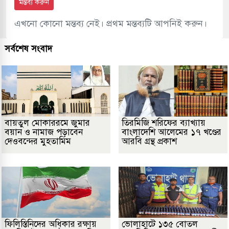
মন্তব্য করুন
এখনো কোনো মন্তব্য নেই। প্রথম মন্তব্যটি আপনিই করুন।
সর্বশেষ সংবাদ
বায়তুল মোকাররমে জুমার
তিরমিজি শরিফের ব্যাখ্যায়
বয়ান ও নামাজ পড়াবেন
বাংলাদেশি আলেমের ১৭ খণ্ডের
দেওবন্দের মুহতামিম
আরবি গ্রন্থ প্রকাশ
ফিলিস্তিনিদের অধিকার রক্ষায়
ভোলাহাটে ১৩৫ বোতল