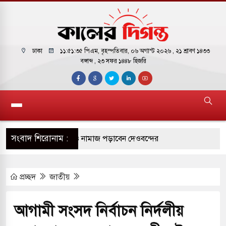
ঢাকা
১১:৫১:৩৬ পিএম
, বৃহস্পতিবার, ০৬ অগাস্ট ২০২৬ ,
২১ শ্রাবণ ১৪৩৩
বঙ্গাব্দ , ২৩ সফর ১৪৪৮ হিজরি
সংবাদ শিরোনাম :
োকাররমে জুমার বয়ান ও নামাজ পড়াবেন দেওবন্দের
প্রচ্ছদ
জাতীয়
বাংলা ছাড়লেন জনপ্রিয় ভারতীয় সাংবাদিক ময়ূখ রঞ্জন
আগামী সংসদ নির্বাচন নির্দলীয়
 শোন অ্যারেস্ট আবেদন, বরগুনার এসআইয়ের বিরুদ্ধে