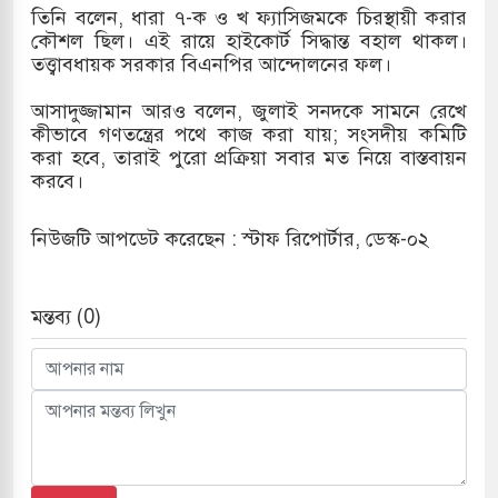
তিনি বলেন, ধারা ৭-ক ও খ ফ্যাসিজমকে চিরস্থায়ী করার
কৌশল ছিল। এই রায়ে হাইকোর্ট সিদ্ধান্ত বহাল থাকল।
তত্ত্বাবধায়ক সরকার বিএনপির আন্দোলনের ফল।
াতিয়া-কুতুবদিয়া শিপিং চ্যানেলে জালের জড়ালে মারাত্মক
আসাদুজ্জামান আরও বলেন, জুলাই সনদকে সামনে রেখে
কীভাবে গণতন্ত্রের পথে কাজ করা যায়; সংসদীয় কমিটি
করা হবে, তারাই পুরো প্রক্রিয়া সবার মত নিয়ে বাস্তবায়ন
রিন সিটিতে রুশ নাগরিকদের মারামারি: নিহত ১
করবে।
 কাশিমপুর ভূমি অফিসের সব কর্মকর্তা-কর্মচারী বরখাস্ত
নিউজটি আপডেট করেছেন : স্টাফ রিপোর্টার, ডেস্ক-০২
রের সেই ঐতিহাসিক "এক দফা" -র ২ বছর পূর্তি
মন্তব্য (0)