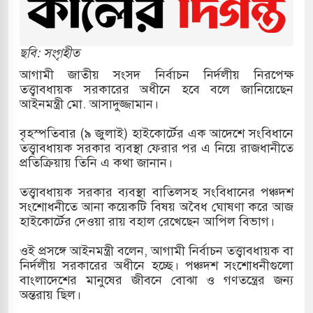
উত্তর কোরিয়ার ক্ষেপণাস্ত্র ইউনিট মোতায়েন করা হয়েছে:
ছবি: সংগৃহীত
আগামী জাতীয় সংসদ নির্বাচন নির্দলীয় নিরপেক্ষ
তত্ত্বাবধায়ক সরকারের অধীনে হবে বলে জানিয়েছেন
যুত্থান স্মৃতি জাদুঘরের উদ্বোধন প্রধানমন্ত্রীর
আইনমন্ত্রী মো. আসাদুজ্জামান।
গরে ইয়েমেন উপকূলে হামলার শিকার ভারতীয় জাহাজ
বৃহস্পতিবার (৯ জুলাই) হাইকোর্টের এক আদেশে সংবিধানে
তত্ত্বাবধায়ক সরকার ব্যবস্থা ফেরার পর এ নিয়ে রাজধানীতে
প্রতিক্রিয়ায় তিনি এ কথা জানান।
জ্য পর্যালোচনায় পোশাক রপ্তানিতে দ্বিতীয় স্থানে বাংলাদেশ
তত্ত্বাবধায়ক সরকার ব্যবস্থা বাতিলসহ সংবিধানের পঞ্চদশ
সংশোধনীতে আনা কয়েকটি বিষয় অবৈধ ঘোষণা করে আজ
তিহাসিক জুলাই গণঅভ্যুত্থান দিবস
হাইকোর্টের দেওয়া রায় বহাল রেখেছেন আপিল বিভাগ।
 মামলায় একমাত্র আসামি অবসরপ্রাপ্ত সেনাসদস্য জামিনে
ওই প্রসঙ্গে আইনমন্ত্রী বলেন, আগামী নির্বাচন তত্ত্বাবধায়ক বা
নির্দলীয় সরকারের অধীনে হচ্ছে। পঞ্চদশ সংশোধনীগুলো
বাংলাদেশের মানুষের জীবনে বোঝা ও গণতন্ত্রের জন্য
অন্তরায় ছিল।
া তাপবিদ্যুৎ কেন্দ্রের ইউনিট-১ এ আবারও বিদ্যুৎ উৎপাদন