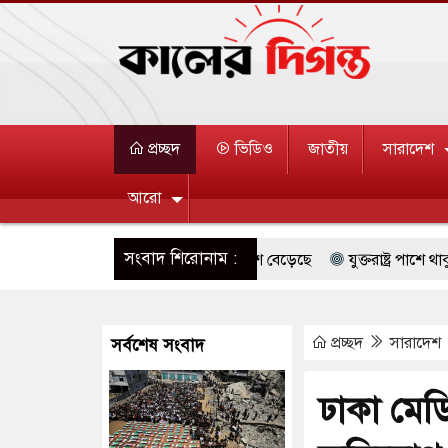
প্রচ্ছদ
ভিডিও
জাতীয়
সারাদেশ
আরো
সংবাদ শিরোনাম :
ে দক্ষিণ কোরিয়ার বন্দি ২৫ শতাংশ বেড়েছে
যুক্তরাষ্ট্র পাশে থাকুক বা ন
ে জুমার বয়ান ও নামাজ পড়াবেন দেওবন্দের মুহতামিম
রিপাবলিক বাংলা
প্রচ্ছদ
সারাদেশ
সর্বশেষ সংবাদ
যারেস্ট আবেদন, বরগুনার এসআইয়ের বিরুদ্ধে ব্যবস্থা নেওয়া
জুলাই স্মৃতি
ন্ন খাতে সৌদির বিনিয়োগের আহবান প্রধানমন্ত্রীর
হাসপাতালে হামলায় ছ
ঢাকা মেডি
পথে ইসরায়েলীরা,হাতছাড়ার ঝুঁকিতে জরুরি বৈঠক জর্ডানের
ভারী বৃষ্