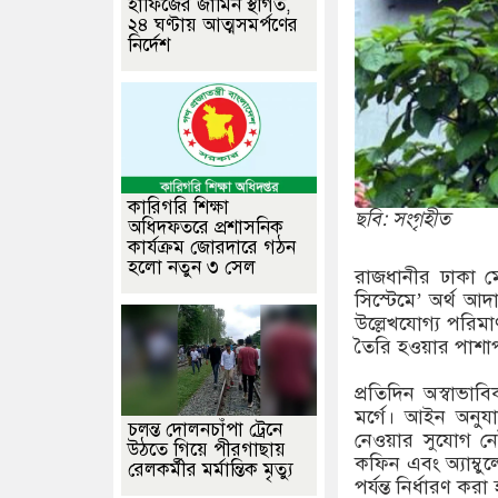
হাফিজের জামিন স্থগিত,
২৪ ঘণ্টায় আত্মসমর্পণের
নির্দেশ
কারিগরি শিক্ষা
ছবি: সংগৃহীত
অধিদফতরে প্রশাসনিক
কার্যক্রম জোরদারে গঠন
হলো নতুন ৩ সেল
রাজধানীর ঢাকা মে
সিস্টেমে’ অর্থ আ
উল্লেখযোগ্য পরিম
তৈরি হওয়ার পাশাপাশ
প্রতিদিন অস্বাভা
মর্গে। আইন অনুযা
চলন্ত দোলনচাঁপা ট্রেনে
নেওয়ার সুযোগ নে
উঠতে গিয়ে পীরগাছায়
কফিন এবং অ্যাম্বু
রেলকর্মীর মর্মান্তিক মৃত্যু
পর্যন্ত নির্ধারণ