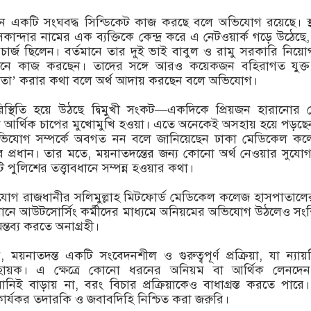
 একটি সংঘবদ্ধ সিন্ডিকেট কাজ করছে বলে অভিযোগ রয়েছে। স্
সেকান্দার নামের এক ব্যক্তিকে কেন্দ্র করে এ নেটওয়ার্ক গড়ে উঠেছে,
র্জ ছিলেন। বর্তমানে তার দুই ভাই বাবুল ও রামু সরকারি নিয়োগপ্
েখানে কাজ করছেন। তাদের সঙ্গে আরও কয়েকজন বহিরাগত যুক্ত
িতা’ করার কথা বলে অর্থ আদায় করছেন বলে অভিযোগ।
রিস্থিতি হয়ে উঠছে দ্বিমুখী সংকট—একদিকে প্রিয়জন হারানোর
সে আর্থিক চাপের মুখোমুখি হওয়া। এতে অনেকেই অসহায় হয়ে পড়ছে
িযোগ সম্পর্কে অবগত নন বলে জানিয়েছেন ঢাকা মেডিকেল কল
প্রধান। তার মতে, ময়নাতদন্তের জন্য কোনো অর্থ নেওয়ার সুযো
টি পুলিশের তত্ত্বাবধানে সম্পন্ন হওয়ার কথা।
গ রাজধানীর সলিমুল্লাহ মিটফোর্ড মেডিকেল কলেজ হাসপাতালের
ানে আউটসোর্সিং কর্মীদের মাধ্যমে অনিয়মের অভিযোগ উঠলেও সংশ্লি
মন্তব্য করতে অনাগ্রহী।
 ময়নাতদন্ত একটি সংবেদনশীল ও গুরুত্বপূর্ণ প্রক্রিয়া, যা ন্যায়
হায়ক। এ ক্ষেত্রে কোনো ধরনের অনিয়ম বা আর্থিক লেনদেন 
ানিই বাড়ায় না, বরং বিচার প্রক্রিয়াকেও বাধাগ্রস্ত করতে পারে
ষের কার্যকর তদারকি ও জবাবদিহি নিশ্চিত করা জরুরি।