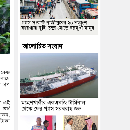
গ্যাস সংকটে গাজীপুরের ২০ শতাংশ
কারখানা ছুটি, চন্দ্রা মোড়ে ঘরমুখী মানুষ
আলোচিত সংবাদ
যাকেজ
 নামে
ক চাপ
মহেশখালীর এলএনজি টার্মিনাল
সে এই
থেকে ফের গ্যাস সরবরাহ শুরু
 অর্থ
কাফন,
 টাকা
।