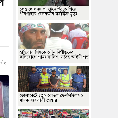
প
চলন্ত দোলনচাঁপা ট্রেনে উঠতে গিয়ে
পীরগাছায় রেলকর্মীর মর্মান্তিক মৃত্যু
হাতিয়ায় শিশুকে যৌন নিপীড়নের
অভিযোগে গ্রাম্য সালিশ, উঠছে আইনি প্রশ্ন
াহ্ন
ভোলাহাটে ১৩৫ বোতল ফেনসিডিলসহ
মাদক ব্যবসায়ী গ্রেপ্তার