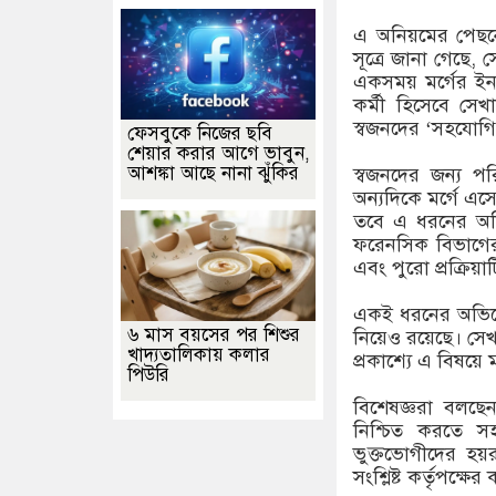
এ অনিয়মের পেছনে
সূত্রে জানা গেছে, 
একসময় মর্গের ইনচা
কর্মী হিসেবে স
স্বজনদের ‘সহযোগ
ফেসবুকে নিজের ছবি
শেয়ার করার আগে ভাবুন,
আশঙ্কা আছে নানা ঝুঁকির
স্বজনদের জন্য প
অন্যদিকে মর্গে এ
তবে এ ধরনের অভ
ফরেনসিক বিভাগের 
এবং পুরো প্রক্রিয়া
একই ধরনের অভিযো
৬ মাস বয়সের পর শিশুর
নিয়েও রয়েছে। সেখ
খাদ্যতালিকায় কলার
প্রকাশ্যে এ বিষয়ে 
পিউরি
বিশেষজ্ঞরা বলছেন,
নিশ্চিত করতে স
ভুক্তভোগীদের হয়র
সংশ্লিষ্ট কর্তৃপক্