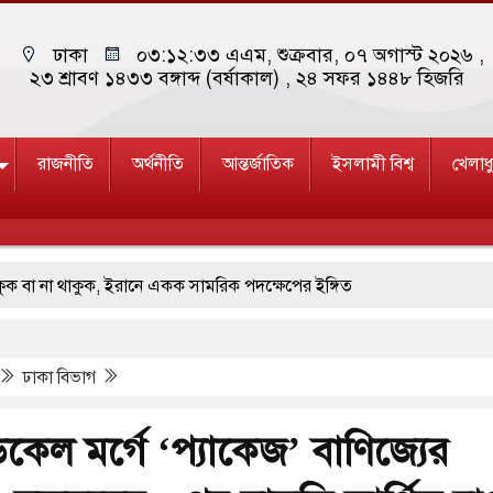
ঢাকা
০৩:১২:৩৪ এএম
, শুক্রবার, ০৭ অগাস্ট ২০২৬ ,
২৩ শ্রাবণ ১৪৩৩ বঙ্গাব্দ (বর্ষাকাল)
, ২৪ সফর ১৪৪৮ হিজরি
রাজনীতি
অর্থনীতি
আন্তর্জাতিক
ইসলামী বিশ্ব
খেলাধ
া থাকুক, ইরানে একক সামরিক পদক্ষেপের ইঙ্গিত
 ছাড়লেন জনপ্রিয় ভারতীয় সাংবাদিক ময়ূখ রঞ্জন ঘোষ
ঢাকা বিভাগ
 জাদুঘর নতুন বাংলাদেশের পথচলার কেন্দ্র হবে: ড. ইউনূস
াত্রদল ও ছাত্রলীগের আচরণ ইসরায়েলের মতো: সাদিক
কেল মর্গে ‘প্যাকেজ’ বাণিজ্যের
টি ও পাহাড়ি ঢলে ফুঁসে উঠেছে তিস্তা