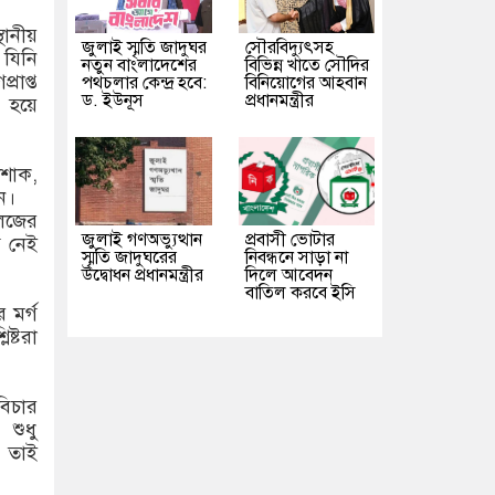
থানীয়
জুলাই স্মৃতি জাদুঘর
সৌরবিদ্যুৎসহ
 যিনি
নতুন বাংলাদেশের
বিভিন্ন খাতে সৌদির
রাপ্ত
পথচলার কেন্দ্র হবে:
বিনিয়োগের আহবান
ড. ইউনূস
প্রধানমন্ত্রীর
 হয়ে
 শোক,
ন।
েজের
জুলাই গণঅভ্যুত্থান
প্রবাসী ভোটার
গ নেই
স্মৃতি জাদুঘরের
নিবন্ধনে সাড়া না
উদ্বোধন প্রধানমন্ত্রীর
দিলে আবেদন
বাতিল করবে ইসি
 মর্গ
ষ্টরা
বিচার
শুধু
। তাই