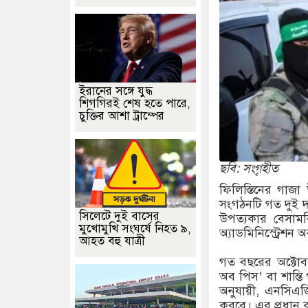
ইরানের সঙ্গে যুদ্ধ
শিগগিরই শেষ হতে পারে,
চুক্তির আশা ট্রাম্পের
ছবি: সংগৃহীত
ফিলিস্তিনের গাজা
সংগঠনটি গত দুই 
সিলেটে দুই বাসের
উপত্যকার বেসামর
মুখোমুখি সংঘর্ষে নিহত ৯,
অ্যাডমিনিস্ট্রেশন
আহত বহু যাত্রী
গত বছরের অক্টোবরে
অব পিস’ বা শান্
অনুযায়ী, এনসিএজ
করবে। এর প্রধান 