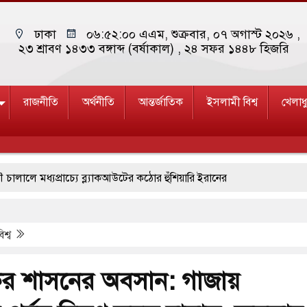
ঢাকা
০৬:৫২:০১ এএম
, শুক্রবার, ০৭ অগাস্ট ২০২৬ ,
২৩ শ্রাবণ ১৪৩৩ বঙ্গাব্দ (বর্ষাকাল)
, ২৪ সফর ১৪৪৮ হিজরি
রাজনীতি
অর্থনীতি
আন্তর্জাতিক
ইসলামী বিশ্ব
খেলাধ
যপ্রাচ্যে ব্ল্যাকআউটের কঠোর হুঁশিয়ারি ইরানের
রে দক্ষিণ কোরিয়ার বন্দি ২৫ শতাংশ বেড়েছে
িশ্ব
মে জুমার বয়ান ও নামাজ পড়াবেন দেওবন্দের মুহতামিম
রেস্ট আবেদন, বরগুনার এসআইয়ের বিরুদ্ধে ব্যবস্থা নেওয়া
ের শাসনের অবসান: গাজায়
ন খাতে সৌদির বিনিয়োগের আহবান প্রধানমন্ত্রীর