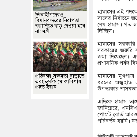
হামাসের এই পদক্ষ
ভিআইপিদেরও
সালের নির্বাচনে জয়
বিমানবন্দরের নিরাপত্তা
নেয় হামাস। গত অক
তল্লাশিতে ছাড় দেওয়া হবে
দিচ্ছিল।
না: মন্ত্রী
হামাসের সরকারি
সরকারের জরুরি কম
জমা দিয়েছেন। এনস
প্রশাসনিক পর্ষদ বিল
হামাসের মুখপাত
প্রতিরক্ষা সক্ষমতা বাড়াতে
এবং হুমকি মোকাবিলায়
ধরনের অজুহাত এ
প্রস্তুত ইরান
উপত্যকার শাসনভা
এদিকে হামাস তাদে
জানিয়েছে, এনসিএজ
পোস্টে বোর্ড আরও
পরিবর্তন হয়নি। ফল
নিউজটি আপডেট করে