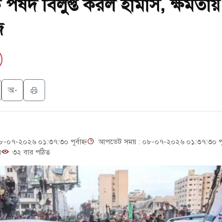
 পর্ষদ বিলুপ্ত করল হামাস, ক্ষমতায়
খলের পথে ইসরায়েলীরা,হাতছাড়ার ঝুঁকিতে জরুরি বৈঠক জর্ডানের
ি
 পিটিআইয়ের আজ বিক্ষোভ
স্মৃতি জাদুঘরের উদ্বোধন প্রধানমন্ত্রীর
লোচনায় পোশাক রপ্তানিতে দ্বিতীয় স্থানে বাংলাদেশ
অ-
াপ্ত সেনাসদস্য জামিনে মুক্ত
০৭-২০২৬ ০১:৩৭:৩০ পূর্বাহ্ন
আপডেট সময় : ০৮-০৭-২০২৬ ০১:৩৭:৩০ পূর্ব
়
৩২ বার পঠিত