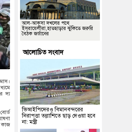
আল-আকসা দখলের পথে
ইসরায়েলীরা,হাতছাড়ার ঝুঁকিতে জরুরি
বৈঠক জর্ডানের
আলোচিত সংবাদ
ামাস।
ধ্যমে
র দ্য
ভিআইপিদেরও বিমানবন্দরের
বোর্ড
নিরাপত্তা তল্লাশিতে ছাড় দেওয়া হবে
ঘোষণা
না: মন্ত্রী
র কাজ