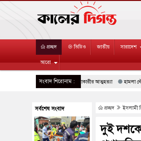
প্রচ্ছদ
ভিডিও
জাতীয়
সারাদেশ
আরো
সংবাদ শিরোনাম :
ুকধারীর গুলিতে শিক্ষক নিহত, হামলাকারীর আত্মহত্যা
হামলা নৌ চালালে মধ্
বন্দরের নিরাপত্তা তল্লাশিতে ছাড় দেওয়া হবে না: মন্ত্রী
বিদেশের কারাগা
প্রচ্ছদ
ইসলামী ব
সর্বশেষ সংবাদ
ে থাকুক বা না থাকুক, ইরানে একক সামরিক পদক্ষেপের ইঙ্গিত
বায়তুল মোকারর
ছাড়লেন জনপ্রিয় ভারতীয় সাংবাদিক ময়ূখ রঞ্জন ঘোষ
ভুল তথ্যে শোন অ্যা
দুই দশক
ুঘর নতুন বাংলাদেশের পথচলার কেন্দ্র হবে: ড. ইউনূস
সৌরবিদ্যুৎসহ বিভিন্