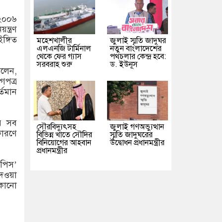
 ২০০৬
্ত্রণ
ঙ্গিত
মহেশখালীর
জুলাই স্মৃতি জাদুঘর
এলএনজি টার্মিনাল
নতুন বাংলাদেশের
থেকে ফের গ্যাস
পথচলার কেন্দ্র হবে:
সরবরাহ শুরু
ড. ইউনূস
লেন,
গপত্র
্তমান
র সব
সৌরবিদ্যুৎসহ
জুলাই গণঅভ্যুত্থান
ারণে
বিভিন্ন খাতে সৌদির
স্মৃতি জাদুঘরের
বিনিয়োগের আহবান
উদ্বোধন প্রধানমন্ত্রীর
প্রধানমন্ত্রীর
 পিস’
দেওয়া
 কোনো