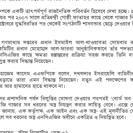
েপকে একটি তাৎপর্যপূর্ণ রাজনৈতিক পরিবর্তন হিসেবে দেখা হচ্ছে।
ের পর ২০০৭ সালে প্রতিদ্বন্দ্বী গোষ্ঠী ফাতাহর কাছে থেকে গাজার নিয়ন
্টোবরে যুদ্ধবিরতির পর থেকেই সংগঠনটি শাসনভার ছেড়ে দেওয়ার ই
 গণমাধ্যম দপ্তরের প্রধান ইসমাইল আল-থাওয়াবতা সোমবার ব
িটির প্রধান মোহাম্মদ আল-ফাররা আনুষ্ঠানিকভাবে তাঁর পদত্যা
িএজির কাছে ক্ষমতা হস্তান্তরের প্রক্রিয়া সহজ করতে তিনি বর
ুপ্ত করার সিদ্ধান্ত নিয়েছেন।
্র হাজেম কাসেম এএফপিকে বলেন, দখলদার ইসরায়েলি বাহিনী
ড়াতে তারা এমন সিদ্ধান্ত নিয়েছেন। নতুন এই পদক্ষেপের ক
র আর হামাসের হাতে থাকবে না।
র প্রশাসনিক পর্ষদ বিলুপ্তির ঘোষণা দেওয়ার পরপরই ‘বোর্ড অব
ি গাজার সব ধরনের অস্ত্র নিয়ন্ত্রণ করার দায়িত্ব নেবে। এক্সে 
 জানায়, এক কর্তৃপক্ষ, এক আইন এবং এক অস্ত্র- এই মূলনীতির
ে সব ধরনের অস্ত্র এনসিএজির অধীনে একত্রিত ও নিয়ন্ত্রিত হবে।
ছেন : স্টাফ রিপোর্টার, ডেস্ক-০২