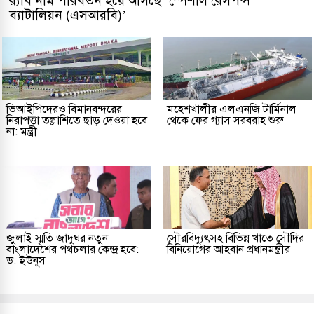
র‌্যাব নাম পরিবর্তন হয়ে আসছে ‘স্পেশাল রেসপন্স
ব্যাটালিয়ন (এসআরবি)’
ভিআইপিদেরও বিমানবন্দরের
মহেশখালীর এলএনজি টার্মিনাল
নিরাপত্তা তল্লাশিতে ছাড় দেওয়া হবে
থেকে ফের গ্যাস সরবরাহ শুরু
না: মন্ত্রী
জুলাই স্মৃতি জাদুঘর নতুন
সৌরবিদ্যুৎসহ বিভিন্ন খাতে সৌদির
বাংলাদেশের পথচলার কেন্দ্র হবে:
বিনিয়োগের আহবান প্রধানমন্ত্রীর
ড. ইউনূস