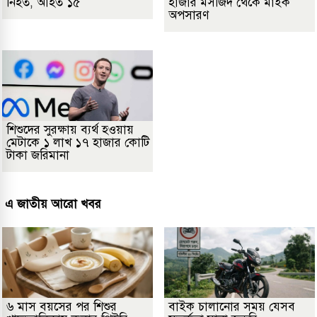
নিহত, আহত ১৫
হাজার মসজিদ থেকে মাইক
অপসারণ
শিশুদের সুরক্ষায় ব্যর্থ হওয়ায়
মেটাকে ১ লাখ ১৭ হাজার কোটি
টাকা জরিমানা
এ জাতীয় আরো খবর
৬ মাস বয়সের পর শিশুর
বাইক চালানোর সময় যেসব