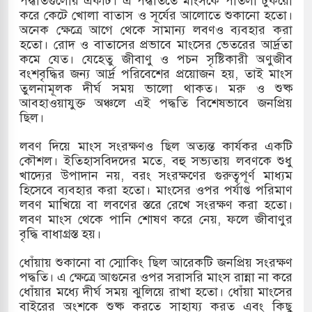
পদ্ধতিগুলোর একটি। এ পদ্ধতিতে মাংসকে পাতলা টুকরো
করে কেটে খোলা বাতাস ও সূর্যের আলোতে শুকানো হতো।
লের পথে ইসরায়েলীরা,হাতছাড়ার ঝুঁকিতে জরুরি
অনেক ক্ষেত্রে আগে থেকে সামান্য লবণও ব্যবহার করা
হতো। রোদ ও বাতাসের প্রভাবে মাংসের ভেতরের আর্দ্রতা
কমে যেত। যেহেতু জীবাণু ও পচন সৃষ্টিকারী অণুজীব
বংশবৃদ্ধির জন্য আর্দ্র পরিবেশের প্রয়োজন হয়, তাই মাংস
ও পাহাড়ি ঢলে ফুঁসে উঠেছে তিস্তা
তুলনামূলক দীর্ঘ সময় ভালো থাকত। মরু ও শুষ্ক
আবহাওয়াযুক্ত অঞ্চলে এই পদ্ধতি বিশেষভাবে জনপ্রিয়
 মুক্তির দাবিতে পাকিস্তানজুড়ে পিটিআইয়ের আজ
ছিল।
লবণ দিয়ে মাংস সংরক্ষণও ছিল অত্যন্ত কার্যকর একটি
কৌশল। ইতিহাসবিদদের মতে, বহু সভ্যতায় লবণকে শুধু
্তর কোরিয়ার ক্ষেপণাস্ত্র ইউনিট মোতায়েন করা হয়েছে:
খাদ্যের উপাদান নয়, বরং সংরক্ষণের গুরুত্বপূর্ণ মাধ্যম
হিসেবে ব্যবহার করা হতো। মাংসের ওপর পর্যাপ্ত পরিমাণ
লবণ মাখিয়ে বা লবণের স্তরে রেখে সংরক্ষণ করা হতো।
লবণ মাংস থেকে পানি শোষণ করে নেয়, ফলে জীবাণুর
বৃদ্ধি বাধাগ্রস্ত হয়।
ধোঁয়ায় শুকানো বা স্মোকিং ছিল আরেকটি জনপ্রিয় সংরক্ষণ
পদ্ধতি। এ ক্ষেত্রে আগুনের ওপর সরাসরি মাংস রান্না না করে
ধোঁয়ার মধ্যে দীর্ঘ সময় ঝুলিয়ে রাখা হতো। ধোঁয়া মাংসের
বাইরের অংশকে শুষ্ক করতে সাহায্য করত এবং কিছু