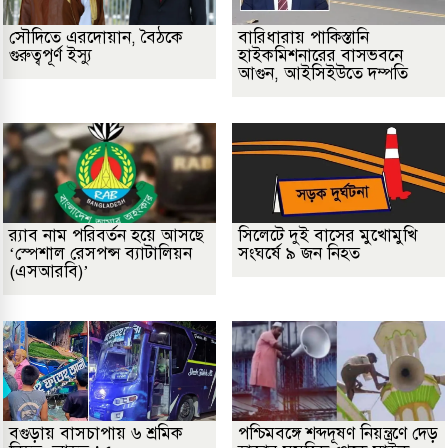
সৌদিতে এরদোয়ান, বৈঠকে
বারিধারায় পাকিস্তানি
গুরুত্বপূর্ণ ইস্যু
হাইকমিশনারের বাসভবনে
আগুন, আইসিইউতে দম্পতি
র‌্যাব নাম পরিবর্তন হয়ে আসছে
সিলেটে দুই বাসের মুখোমুখি
‘স্পেশাল রেসপন্স ব্যাটালিয়ন
সংঘর্ষে ৯ জন নিহত
(এসআরবি)’
বগুড়ায় বাসচাপায় ৬ শ্রমিক
পশ্চিমবঙ্গে শব্দদূষণ নিয়ন্ত্রণে দেড়