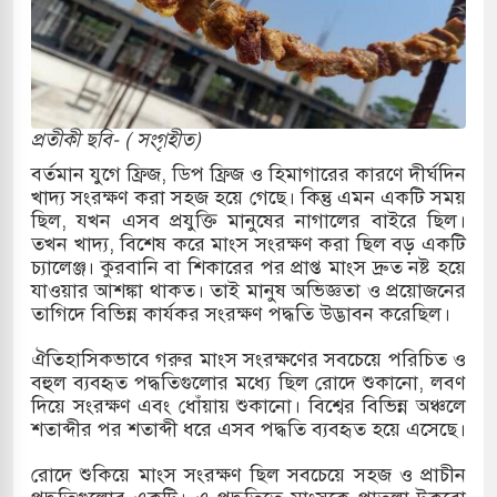
াররমে জুমার বয়ান ও নামাজ পড়াবেন দেওবন্দের
াংলা ছাড়লেন জনপ্রিয় ভারতীয় সাংবাদিক ময়ূখ রঞ্জন
প্রতীকী ছবি- ( সংগৃহীত)
বর্তমান যুগে ফ্রিজ, ডিপ ফ্রিজ ও হিমাগারের কারণে দীর্ঘদিন
খাদ্য সংরক্ষণ করা সহজ হয়ে গেছে। কিন্তু এমন একটি সময়
শোন অ্যারেস্ট আবেদন, বরগুনার এসআইয়ের বিরুদ্ধে
ছিল, যখন এসব প্রযুক্তি মানুষের নাগালের বাইরে ছিল।
তখন খাদ্য, বিশেষ করে মাংস সংরক্ষণ করা ছিল বড় একটি
চ্যালেঞ্জ। কুরবানি বা শিকারের পর প্রাপ্ত মাংস দ্রুত নষ্ট হয়ে
যাওয়ার আশঙ্কা থাকত। তাই মানুষ অভিজ্ঞতা ও প্রয়োজনের
ি জাদুঘর নতুন বাংলাদেশের পথচলার কেন্দ্র হবে: ড.
তাগিদে বিভিন্ন কার্যকর সংরক্ষণ পদ্ধতি উদ্ভাবন করেছিল।
ঐতিহাসিকভাবে গরুর মাংস সংরক্ষণের সবচেয়ে পরিচিত ও
বহুল ব্যবহৃত পদ্ধতিগুলোর মধ্যে ছিল রোদে শুকানো, লবণ
হ বিভিন্ন খাতে সৌদির বিনিয়োগের আহবান প্রধানমন্ত্রীর
দিয়ে সংরক্ষণ এবং ধোঁয়ায় শুকানো। বিশ্বের বিভিন্ন অঞ্চলে
শতাব্দীর পর শতাব্দী ধরে এসব পদ্ধতি ব্যবহৃত হয়ে এসেছে।
হামলায় ছাত্রদল ও ছাত্রলীগের আচরণ ইসরায়েলের
রোদে শুকিয়ে মাংস সংরক্ষণ ছিল সবচেয়ে সহজ ও প্রাচীন