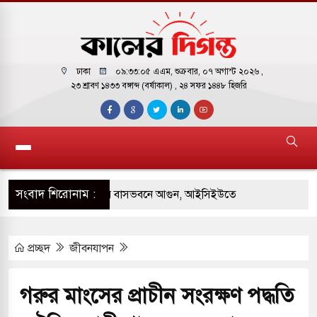
ঢাকা
০৯:৩৩:০৬ এএম
, শুক্রবার, ০৭ অগাস্ট ২০২৬ ,
২৩ শ্রাবণ ১৪৩৩ বঙ্গাব্দ (বর্ষাকাল)
, ২৪ সফর ১৪৪৮ হিজরি
সংবাদ শিরোনাম :
 পাকিস্তানি হাইকমিশনারের বাসভবনে আগুন, আইসিইউতে
প্রচ্ছদ
জীবনযাপন
পরিবর্তন হয়ে আসছে ‘স্পেশাল রেসপন্স ব্যাটালিয়ন
গরুর মাংসের প্রাচীন সংরক্ষণ পদ্ধতি
 বাসের মুখোমুখি সংঘর্ষে ৯ জন নিহত