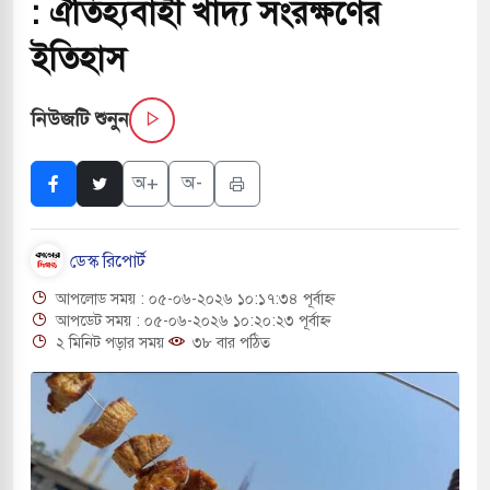
: ঐতিহ্যবাহী খাদ্য সংরক্ষণের
চাপায় ৬ শ্রমিক নিহত, আহত ১৫
ইতিহাস
 শব্দদূষণ নিয়ন্ত্রণে দেড় হাজার মসজিদ থেকে মাইক
নিউজটি শুনুন
 বন্দুকধারীর গুলিতে শিক্ষক নিহত, হামলাকারীর আত্মহত্যা
অ+
অ-
ে মধ্যপ্রাচ্যে ব্ল্যাকআউটের কঠোর হুঁশিয়ারি ইরানের
ডেস্ক রিপোর্ট
বিমানবন্দরের নিরাপত্তা তল্লাশিতে ছাড় দেওয়া হবে না:
আপলোড সময় : ০৫-০৬-২০২৬ ১০:১৭:৩৪ পূর্বাহ্ন
আপডেট সময় : ০৫-০৬-২০২৬ ১০:২০:২৩ পূর্বাহ্ন
২ মিনিট পড়ার সময়
৩৮ বার পঠিত
রাগারে দক্ষিণ কোরিয়ার বন্দি ২৫ শতাংশ বেড়েছে
র পাশে থাকুক বা না থাকুক, ইরানে একক সামরিক পদক্ষেপের