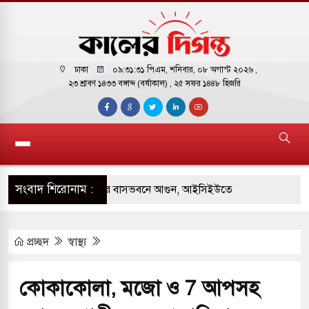
ঢাকা
০৯:৩১:৩২ পিএম
, শনিবার, ০৮ অগাস্ট ২০২৬ ,
২৩ শ্রাবণ ১৪৩৩ বঙ্গাব্দ (বর্ষাকাল)
, ২৫ সফর ১৪৪৮ হিজরি
সংবাদ শিরোনাম :
় পাকিস্তানি হাইকমিশনারের বাসভবনে আগুন, আইসিইউতে
প্রচ্ছদ
স্বাস্থ্য
 পরিবর্তন হয়ে আসছে ‘স্পেশাল রেসপন্স ব্যাটালিয়ন
কোকাকোলা, মজো ও 7 আপসহ
ই বাসের মুখোমুখি সংঘর্ষে ৯ জন নিহত