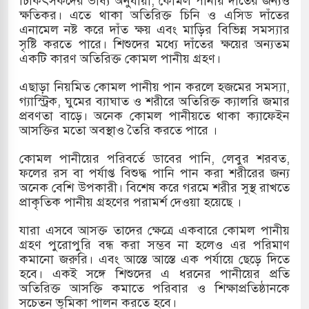
চিকিৎসকদের ভাষ্য অনুযায়ী, কোমল পানীয় দাঁতের জন্যও
ক্ষতিকর। এতে থাকা অতিরিক্ত চিনি ও এসিড দাঁতের
খলের পথে ইসরায়েলীরা,হাতছাড়ার ঝুঁকিতে জরুরি
এনামেল নষ্ট করে দাঁত ক্ষয় এবং মাড়ির বিভিন্ন সমস্যার
সৃষ্টি করতে পারে। শিশুদের মধ্যে দাঁতের ক্ষয়ের অন্যতম
র
একটি কারণ অতিরিক্ত কোমল পানীয় গ্রহণ।
 ও পাহাড়ি ঢলে ফুঁসে উঠেছে তিস্তা
এছাড়া নিয়মিত কোমল পানীয় পান করলে হজমের সমস্যা,
গ্যাস্ট্রিক, ঘুমের ব্যাঘাত ও শরীরে অতিরিক্ত ক্যালরি জমার
র মুক্তির দাবিতে পাকিস্তানজুড়ে পিটিআইয়ের আজ
প্রবণতা বাড়ে। অনেক কোমল পানীয়তে থাকা ক্যাফেইন
আসক্তির মতো অবস্থাও তৈরি করতে পারে ।
কোমল পানীয়ের পরিবর্তে ডাবের পানি, লেবুর শরবত,
ত্তর কোরিয়ার ক্ষেপণাস্ত্র ইউনিট মোতায়েন করা হয়েছে:
ফলের রস বা পর্যাপ্ত বিশুদ্ধ পানি পান করা শরীরের জন্য
অনেক বেশি উপকারী। বিশেষ করে গরমে শরীর সুস্থ রাখতে
প্রাকৃতিক পানীয় গ্রহণের পরামর্শ দেওয়া হয়েছে ।
যারা এসবে আসক্ত তাদের ক্ষেত্রে একবারে কোমল পানীয়
গ্রহণ পুরোপুরি বন্ধ করা সম্ভব না হলেও এর পরিমাণ
কমানো জরুরি। এবং আস্তে আস্তে এক পর্যায়ে ছেড়ে দিতে
হবে। একই সঙ্গে শিশুদের এ ধরনের পানীয়ের প্রতি
অতিরিক্ত আসক্তি কমাতে পরিবার ও শিক্ষাপ্রতিষ্ঠানকে
সচেতন ভূমিকা পালন করতে হবে।