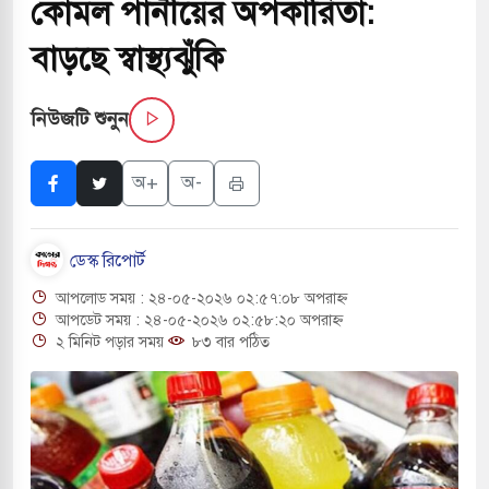
কোমল পানীয়ের অপকারিতা:
সচাপায় ৬ শ্রমিক নিহত, আহত ১৫
বাড়ছে স্বাস্থ্যঝুঁকি
ে শব্দদূষণ নিয়ন্ত্রণে দেড় হাজার মসজিদ থেকে মাইক
নিউজটি শুনুন
ে বন্দুকধারীর গুলিতে শিক্ষক নিহত, হামলাকারীর আত্মহত্যা
অ+
অ-
লে মধ্যপ্রাচ্যে ব্ল্যাকআউটের কঠোর হুঁশিয়ারি ইরানের
ডেস্ক রিপোর্ট
 বিমানবন্দরের নিরাপত্তা তল্লাশিতে ছাড় দেওয়া হবে না:
আপলোড সময় : ২৪-০৫-২০২৬ ০২:৫৭:০৮ অপরাহ্ন
আপডেট সময় : ২৪-০৫-২০২৬ ০২:৫৮:২০ অপরাহ্ন
২ মিনিট পড়ার সময়
৮৩ বার পঠিত
ারাগারে দক্ষিণ কোরিয়ার বন্দি ২৫ শতাংশ বেড়েছে
্র পাশে থাকুক বা না থাকুক, ইরানে একক সামরিক পদক্ষেপের