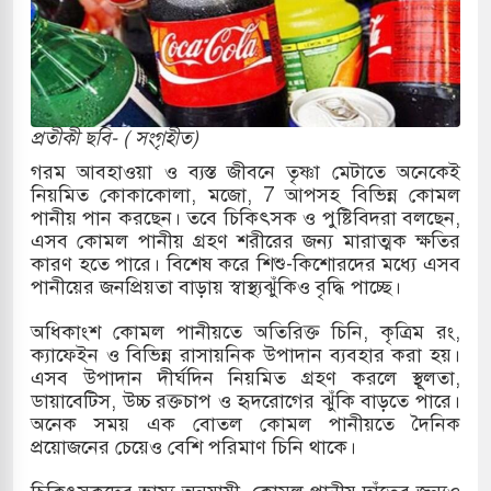
কাররমে জুমার বয়ান ও নামাজ পড়াবেন দেওবন্দের
বাংলা ছাড়লেন জনপ্রিয় ভারতীয় সাংবাদিক ময়ূখ রঞ্জন
প্রতীকী ছবি- ( সংগৃহীত)
গরম আবহাওয়া ও ব্যস্ত জীবনে তৃষ্ণা মেটাতে অনেকেই
নিয়মিত কোকাকোলা, মজো, 7 আপসহ বিভিন্ন কোমল
 শোন অ্যারেস্ট আবেদন, বরগুনার এসআইয়ের বিরুদ্ধে
পানীয় পান করছেন। তবে চিকিৎসক ও পুষ্টিবিদরা বলছেন,
এসব কোমল পানীয় গ্রহণ শরীরের জন্য মারাত্মক ক্ষতির
কারণ হতে পারে। বিশেষ করে শিশু-কিশোরদের মধ্যে এসব
পানীয়ের জনপ্রিয়তা বাড়ায় স্বাস্থ্যঝুঁকিও বৃদ্ধি পাচ্ছে।
তি জাদুঘর নতুন বাংলাদেশের পথচলার কেন্দ্র হবে: ড.
অধিকাংশ কোমল পানীয়তে অতিরিক্ত চিনি, কৃত্রিম রং,
ক্যাফেইন ও বিভিন্ন রাসায়নিক উপাদান ব্যবহার করা হয়।
এসব উপাদান দীর্ঘদিন নিয়মিত গ্রহণ করলে স্থূলতা,
সহ বিভিন্ন খাতে সৌদির বিনিয়োগের আহবান প্রধানমন্ত্রীর
ডায়াবেটিস, উচ্চ রক্তচাপ ও হৃদরোগের ঝুঁকি বাড়তে পারে।
অনেক সময় এক বোতল কোমল পানীয়তে দৈনিক
 হামলায় ছাত্রদল ও ছাত্রলীগের আচরণ ইসরায়েলের
প্রয়োজনের চেয়েও বেশি পরিমাণ চিনি থাকে।