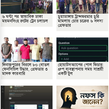
৬ ঘণ্টা পর স্বাভাবিক ঢাকা
চুয়াডাঙ্গায় ট্রান্সফরমার চুরি
ময়মনসিংহ রুটের ট্রেন চলাচল
মামলায় চোর চক্রের ৬ সদস্য
গ্রেফতার
দিনাজপুরের বিরলে ৮০ বোতল
হোয়াটসঅ্যাপের পোল ফিচার:
ফেনসিডিল উদ্ধার, গ্রেফতার ৩
গ্রুপ ব্যবস্থাপনায় সময় সাশ্রয়ী
মাদক কারবারি
একটি টুল