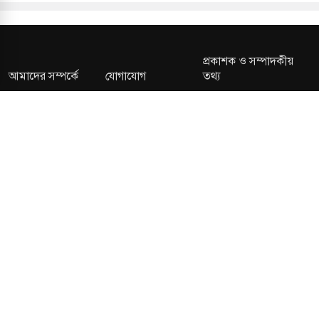
প্রকাশক ও সম্পাদকীয়
আমাদের সম্পর্কে
যোগাযোগ
তথ্য
সম্পাদকীয় নীতি
সংশোধন নীতি
গোপনীয়তা নীতি
লাইসেন্স নং: TRAD/DNCC/013106/2024 বার্তা বিভাগ:
news@kalerdiganta.com
অফিস:
info@kalerdiganta.com
যোগাযোগ: মিরপুর, শেওড়াপাড়া হটলাইন: 09638001009
চাকুরী:
hr@kalerdiganta.com
© All rights reserved © KalerDiganta