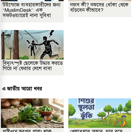
উইন্ডোজ ব্যবহারকারীদের জন্য
নফস কী? নফসের ধোঁকা থেকে
‘MuslimDesk’: এক
বাঁচবেন কীভাবে?
সফটওয়্যারেই নানা সুবিধা
বিদ্যুৎস্পৃষ্ট ছেলেকে উদ্ধার করতে
গিয়ে না ফেরার দেশে বাবা
এ জাতীয় আরো খবর
পুষ্টিগুণে ভরপুর পালং শাক,
খেলাধুলার অভাব, ঘরে বসে