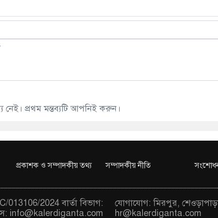
 নেই। প্রথম মন্তব্যটি আপনিই করুন।
প্রকাশক ও সম্পাদকীয় তথ্য
সম্পাদকীয় নীতি
সংশোধন
/013106/2024 বার্তা বিভাগ:
যোগাযোগ: মিরপুর, শেওড়াপাড়
স:
info@kalerdiganta.com
hr@kalerdiganta.com