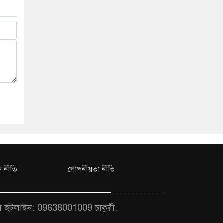
 নীতি
গোপনীয়তা নীতি
া হটলাইন: 09638001009 চাকুরী: