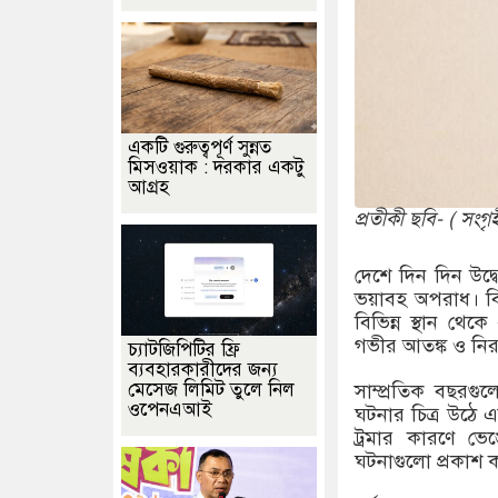
একটি গুরুত্বপূর্ণ সুন্নত
মিসওয়াক : দরকার একটু
আগ্রহ
প্রতীকী ছবি- ( সংগৃ
দেশে দিন দিন উদ্
ভয়াবহ অপরাধ। বিভ
বিভিন্ন স্থান থেক
গভীর আতঙ্ক ও নির
চ্যাটজিপিটির ফ্রি
ব্যবহারকারীদের জন্য
মেসেজ লিমিট তুলে নিল
সাম্প্রতিক বছর
ওপেনএআই
ঘটনার চিত্র উঠে
ট্রমার কারণে ভ
ঘটনাগুলো প্রকাশ