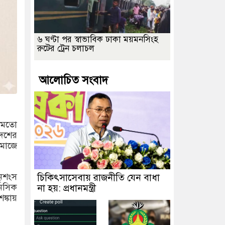
৬ ঘণ্টা পর স্বাভাবিক ঢাকা ময়মনসিংহ
রুটের ট্রেন চলাচল
আলোচিত সংবাদ
র মতো
দেশের
সমাজে
ৃশংস
চিকিৎসাসেবায় রাজনীতি যেন বাধা
ানসিক
না হয়: প্রধানমন্ত্রী
্কায়