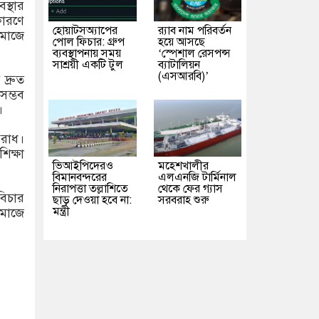
স্থার
কারণে
হোয়াটসঅ্যাপের
র‌্যাব নাম পরিবর্তন
মাজে
পোল ফিচার: গ্রুপ
হয়ে আসছে
ব্যবস্থাপনায় সময়
‘স্পেশাল রেসপন্স
সাশ্রয়ী একটি টুল
ব্যাটালিয়ন
(এসআরবি)’
দ্রুত
 সম্ভব
।
পরাধ।
িক্ষা
ভিআইপিদেরও
মহেশখালীর
বিমানবন্দরের
এলএনজি টার্মিনাল
নিরাপত্তা তল্লাশিতে
থেকে ফের গ্যাস
বিচার
ছাড় দেওয়া হবে না:
সরবরাহ শুরু
মন্ত্রী
সমাজে