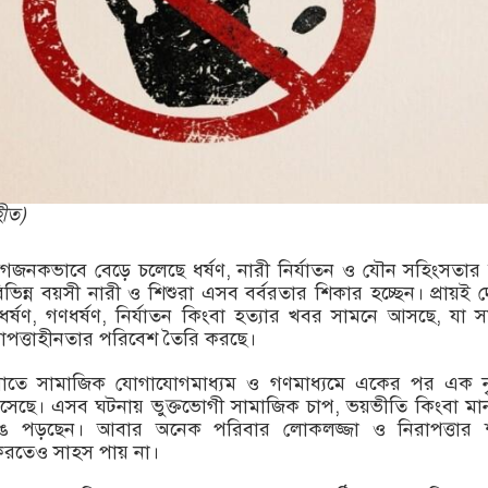
হীত)
বেগজনকভাবে বেড়ে চলেছে ধর্ষণ, নারী নির্যাতন ও যৌন সহিংসতা
িন্ন বয়সী নারী ও শিশুরা এসব বর্বরতার শিকার হচ্ছেন। প্রায়ই 
ে ধর্ষণ, গণধর্ষণ, নির্যাতন কিংবা হত্যার খবর সামনে আসছে, যা 
াপত্তাহীনতার পরিবেশ তৈরি করছে।
গুলোতে সামাজিক যোগাযোগমাধ্যম ও গণমাধ্যমে একের পর এক ন
 এসেছে। এসব ঘটনায় ভুক্তভোগী সামাজিক চাপ, ভয়ভীতি কিংবা ম
েঙে পড়ছেন। আবার অনেক পরিবার লোকলজ্জা ও নিরাপত্তার শঙ
 করতেও সাহস পায় না।