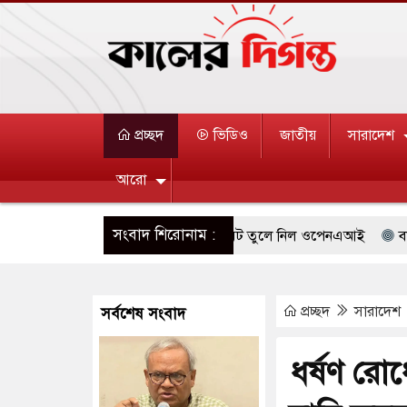
প্রচ্ছদ
ভিডিও
জাতীয়
সারাদেশ
আরো
সংবাদ শিরোনাম :
্রি ব্যবহারকারীদের জন্য মেসেজ লিমিট তুলে নিল ওপেনএআই
বারিধারায়
র্তন হয়ে আসছে ‘স্পেশাল রেসপন্স ব্যাটালিয়ন (এসআরবি)’
সিলেটে দুই বাস
প্রচ্ছদ
সারাদেশ
সর্বশেষ সংবাদ
দদূষণ নিয়ন্ত্রণে দেড় হাজার মসজিদ থেকে মাইক অপসারণ
থাইল্যান্ডে বন্দু
যপ্রাচ্যে ব্ল্যাকআউটের কঠোর হুঁশিয়ারি ইরানের
ভিআইপিদেরও বিমানবন্দরের 
ধর্ষণ রোধে
ে দক্ষিণ কোরিয়ার বন্দি ২৫ শতাংশ বেড়েছে
যুক্তরাষ্ট্র পাশে থাকুক বা 