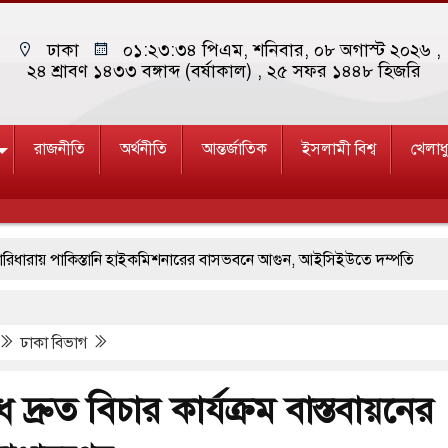
ঢাকা
০১:২৩:৩৫ পিএম
, শনিবার, ০৮ অগাস্ট ২০২৬ ,
২৪ শ্রাবণ ১৪৩৩ বঙ্গাব্দ (বর্ষাকাল)
, ২৫ সফর ১৪৪৮ হিজরি
রাজনীতি
অর্থনীতি
আন্তর্জাতিক
ইসলামী বিশ্ব
খেলাধ
 পাকিস্তানি হাইকমিশনারের বাসভবনে আগুন, আইসিইউতে দম্পতি
ের মুখোমুখি সংঘর্ষে ৯ জন নিহত
বগুড়ায় বাসচাপায় ৬ শ্রমিক নিহত, আ
ঢাকা বিভাগ
কধারীর গুলিতে শিক্ষক নিহত, হামলাকারীর আত্মহত্যা
নিরাপত্তা তল্লাশিতে ছাড় দেওয়া হবে না: মন্ত্রী
 দ্রুত বিচার কার্যক্রম বাস্তবায়নের
না থাকুক, ইরানে একক সামরিক পদক্ষেপের ইঙ্গিত