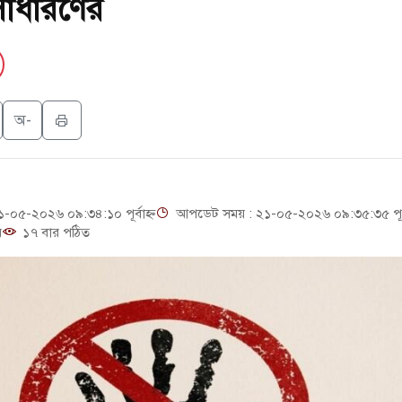
সাধারণের
া ছাড়লেন জনপ্রিয় ভারতীয় সাংবাদিক ময়ূখ রঞ্জন ঘোষ
ি জাদুঘর নতুন বাংলাদেশের পথচলার কেন্দ্র হবে: ড. ইউনূস
াত্রদল ও ছাত্রলীগের আচরণ ইসরায়েলের মতো: সাদিক
অ-
্টি ও পাহাড়ি ঢলে ফুঁসে উঠেছে তিস্তা
০৫-২০২৬ ০৯:৩৪:১০ পূর্বাহ্ন
আপডেট সময় : ২১-০৫-২০২৬ ০৯:৩৫:৩৫ পূর্ব
়
১৭ বার পঠিত