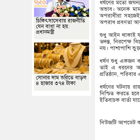
ধর্ষণের মতো জঘন্য
অভাব। অনেক মামলায়
অপরাধীরা সহজেই
চিকিৎসাসেবায় রাজনীতি
অপরাধ প্রবণতা আ
যেন বাধা না হয়:
প্রধানমন্ত্রী
শুধু আইন থাকাই যথ
তদন্ত, নিরপেক্ষ বিচ
নয়। পাশাপাশি ভুক্
ধর্ষণ শুধু একজন 
তাই এ ধরনের অপর
প্রতিষ্ঠান, পরিবা
সোনার দাম ভরিতে বাড়ল
৪ হাজার ৩৭৪ টাকা
ধর্ষণের ঘটনায় রা
নিশ্চিত করতে হবে।
ইতিবাচক বার্তা য
নিউজটি আপডেট করে