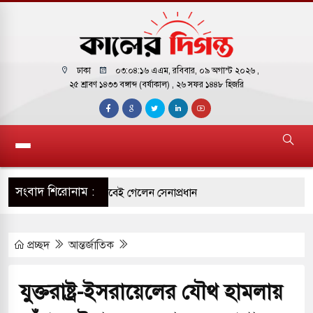
ঢাকা
০৩:০৪:১৭ এএম
, রবিবার, ০৯ অগাস্ট ২০২৬ ,
২৫ শ্রাবণ ১৪৩৩ বঙ্গাব্দ (বর্ষাকাল)
, ২৬ সফর ১৪৪৮ হিজরি
সংবাদ শিরোনাম :
 সফরে দক্ষিণ সুদান ও আবেই গেলেন সেনাপ্রধান
র ফ্রি ব্যবহারকারীদের জন্য মেসেজ লিমিট তুলে নিল
প্রচ্ছদ
আন্তর্জাতিক
 পাকিস্তানি হাইকমিশনারের বাসভবনে আগুন, আইসিইউতে
যুক্তরাষ্ট্র-ইসরায়েলের যৌথ হামলায়