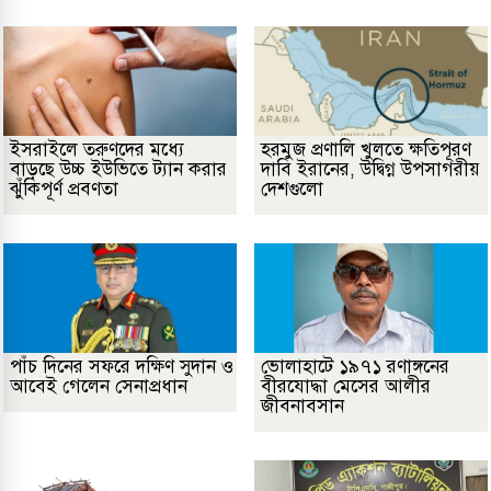
ইসরাইলে তরুণদের মধ্যে
হরমুজ প্রণালি খুলতে ক্ষতিপূরণ
বাড়ছে উচ্চ ইউভিতে ট্যান করার
দাবি ইরানের, উদ্বিগ্ন উপসাগরীয়
ঝুঁকিপূর্ণ প্রবণতা
দেশগুলো
পাঁচ দিনের সফরে দক্ষিণ সুদান ও
ভোলাহাটে ১৯৭১ রণাঙ্গনের
আবেই গেলেন সেনাপ্রধান
বীরযোদ্ধা মেসের আলীর
জীবনাবসান