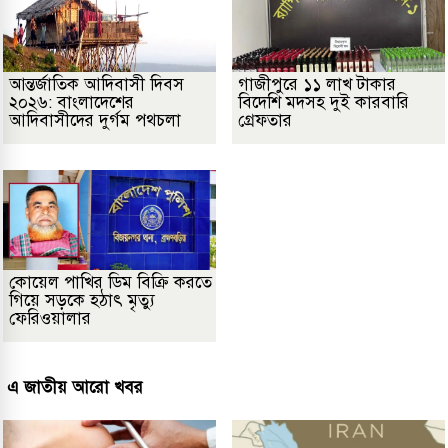
আন্তর্জাতিক আদিবাসী দিবস
গাজীপুরে ১১ লাখ টাকার
২০২৬: বাংলাদেশের
বিদেশি মদসহ দুই কারবারি
আদিবাসীদের দুর্গম পথচলা
গ্রেফতার
কোয়েল পাখির ডিম বিক্রি করতে
গিয়ে সড়কে হঠাৎ মৃত্যু
ফেরিওয়ালার
এ জাতীয় আরো খবর