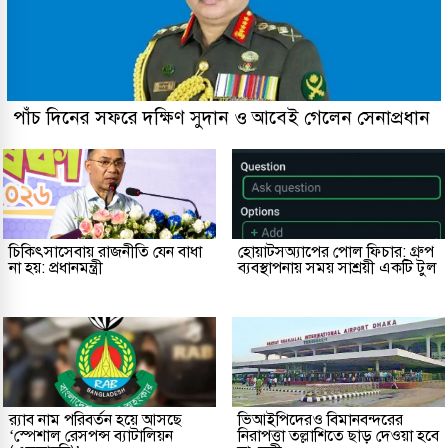
পাঁচ দিনের সফরে দক্ষিণ সুদান ও আবেই গেলেন সেনাপ্রধান
চিকিৎসাসেবায় রাজনীতি যেন বাধা
হোয়াটসঅ্যাপের পোল ফিচার: গ্রুপ
না হয়: প্রধানমন্ত্রী
ব্যবস্থাপনায় সময় সাশ্রয়ী একটি টুল
র‌্যাব নাম পরিবর্তন হয়ে আসছে
ভিআইপিদেরও বিমানবন্দরের
‘স্পেশাল রেসপন্স ব্যাটালিয়ন
নিরাপত্তা তল্লাশিতে ছাড় দেওয়া হবে