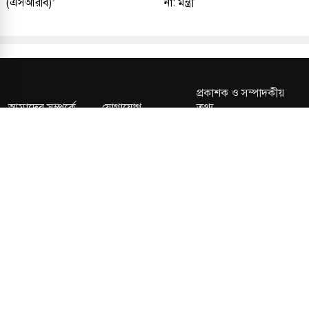
(এসআরবি)’
না: মন্ত্রী
প্রকাশক ও সম্পাদকীয়
আমাদের সম্পর্কে
যোগাযোগ
তথ্য
সম্পাদকীয় নীতি
সংশোধন নীতি
গোপনীয়তা নীতি
লাইসেন্স নং: TRAD/DNCC/013106/2024 বার্তা বিভাগ:
news@kalerdiganta.com
অফিস:
info@kalerdiganta.com
যোগাযোগ: মিরপুর, শেওড়াপাড়া হটলাইন: 09638001009
চাকুরী:
hr@kalerdiganta.com