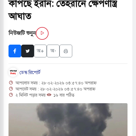
কাঁপছে ইরান: তেহরানে ক্ষেপণাস্ত্র
পরিবর্তন হয়ে আসছে ‘স্পেশাল রেসপন্স ব্যাটালিয়ন
আঘাত
নিউজটি শুনুন
 বাসের মুখোমুখি সংঘর্ষে ৯ জন নিহত
চাপায় ৬ শ্রমিক নিহত, আহত ১৫
অ+
অ-
 শব্দদূষণ নিয়ন্ত্রণে দেড় হাজার মসজিদ থেকে মাইক
ডেস্ক রিপোর্ট
আপলোড সময় : ২৮-০২-২০২৬ ০৩:৫৭:৪০ অপরাহ্ন
 বন্দুকধারীর গুলিতে শিক্ষক নিহত, হামলাকারীর আত্মহত্যা
আপডেট সময় : ২৮-০২-২০২৬ ০৩:৫৭:৪০ অপরাহ্ন
২ মিনিট পড়ার সময়
১৬ বার পঠিত
ে মধ্যপ্রাচ্যে ব্ল্যাকআউটের কঠোর হুঁশিয়ারি ইরানের
 বিমানবন্দরের নিরাপত্তা তল্লাশিতে ছাড় দেওয়া হবে না: