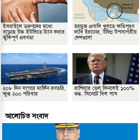
ইসরাইলে তরুণদের মধ্যে
হরমুজ প্রণালি খুলতে ক্ষতিপূরণ
বাড়ছে উচ্চ ইউভিতে ট্যান করার
দাবি ইরানের, উদ্বিগ্ন উপসাগরীয়
ঝুঁকিপূর্ণ প্রবণতা
দেশগুলো
২০৮ দিন সাগরে মার্কিন রণতরি,
রাশিয়ার তেল কিনলেই ১০০%
ক্ষুব্ধ ২০০ পরিবার
শুল্ক, সিনেটে বিল পাস
আলোচিত সংবাদ