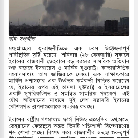
রাগারে দক্ষিণ কোরিয়ার বন্দি ২৫ শতাংশ বেড়েছে
র পাশে থাকুক বা না থাকুক, ইরানে একক সামরিক পদক্ষেপের
ছবি: সংগৃহীত
কাররমে জুমার বয়ান ও নামাজ পড়াবেন দেওবন্দের
মধ্যপ্রাচ্যের ভূ-রাজনীতিতে এক চরম উত্তেজনাপূর্ণ
পরিস্থিতির সৃষ্টি হয়েছে। শনিবার (২৮ ফেব্রুয়ারি) সকালে
ইরানের রাজধানী তেহরানে বড় ধরনের সামরিক অভিযান
শুরু করেছে ইসরায়েল ও মার্কিন যুক্তরাষ্ট্র। কাতারভিত্তিক
াংলা ছাড়লেন জনপ্রিয় ভারতীয় সাংবাদিক ময়ূখ রঞ্জন
সংবাদমাধ্যম আল জাজিরাকে দেওয়া এক সাক্ষাৎকারে
মার্কিন প্রশাসনের এক ঊর্ধ্বতন কর্মকর্তা নিশ্চিত করেছেন
যে, ইরানের ওপর এই হামলা যুক্তরাষ্ট্র ও ইসরায়েলের
একটি সুপরিকল্পিত ও সমন্বিত সামরিক পদক্ষেপ। এই
শোন অ্যারেস্ট আবেদন, বরগুনার এসআইয়ের বিরুদ্ধে
যৌথ অভিযানের মাধ্যমে দুই দেশ সরাসরি ইরানের
কৌশলগত স্থাপনাগুলোকে লক্ষ্যবস্তু করছে।
​ইরানের রাষ্ট্রীয় গণমাধ্যম ফার্স নিউজ এজেন্সির তথ্যমতে,
ি জাদুঘর নতুন বাংলাদেশের পথচলার কেন্দ্র হবে: ড.
তেহরানের কেন্দ্রস্থলে অন্তত তিনটি শক্তিশালী বিস্ফোরণের
শব্দ শোনা গেছে। বিশেষ করে রাজধানীর অত্যন্ত গুরুত্বপূর্ণ