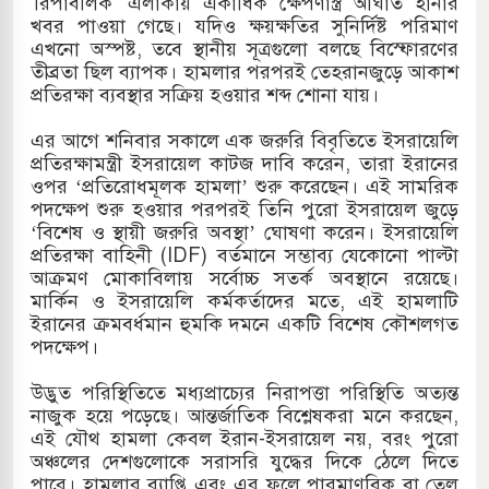
'রিপাবলিক' এলাকায় একাধিক ক্ষেপণাস্ত্র আঘাত হানার
খবর পাওয়া গেছে। যদিও ক্ষয়ক্ষতির সুনির্দিষ্ট পরিমাণ
হ বিভিন্ন খাতে সৌদির বিনিয়োগের আহবান প্রধানমন্ত্রীর
এখনো অস্পষ্ট, তবে স্থানীয় সূত্রগুলো বলছে বিস্ফোরণের
তীব্রতা ছিল ব্যাপক। হামলার পরপরই তেহরানজুড়ে আকাশ
হামলায় ছাত্রদল ও ছাত্রলীগের আচরণ ইসরায়েলের
প্রতিরক্ষা ব্যবস্থার সক্রিয় হওয়ার শব্দ শোনা যায়।
​এর আগে শনিবার সকালে এক জরুরি বিবৃতিতে ইসরায়েলি
প্রতিরক্ষামন্ত্রী ইসরায়েল কাটজ দাবি করেন, তারা ইরানের
খলের পথে ইসরায়েলীরা,হাতছাড়ার ঝুঁকিতে জরুরি
ওপর ‘প্রতিরোধমূলক হামলা’ শুরু করেছেন। এই সামরিক
পদক্ষেপ শুরু হওয়ার পরপরই তিনি পুরো ইসরায়েল জুড়ে
‘বিশেষ ও স্থায়ী জরুরি অবস্থা’ ঘোষণা করেন। ইসরায়েলি
প্রতিরক্ষা বাহিনী (IDF) বর্তমানে সম্ভাব্য যেকোনো পাল্টা
ও পাহাড়ি ঢলে ফুঁসে উঠেছে তিস্তা
আক্রমণ মোকাবিলায় সর্বোচ্চ সতর্ক অবস্থানে রয়েছে।
মার্কিন ও ইসরায়েলি কর্মকর্তাদের মতে, এই হামলাটি
ইরানের ক্রমবর্ধমান হুমকি দমনে একটি বিশেষ কৌশলগত
পদক্ষেপ।
​উদ্ভুত পরিস্থিতিতে মধ্যপ্রাচ্যের নিরাপত্তা পরিস্থিতি অত্যন্ত
নাজুক হয়ে পড়েছে। আন্তর্জাতিক বিশ্লেষকরা মনে করছেন,
এই যৌথ হামলা কেবল ইরান-ইসরায়েল নয়, বরং পুরো
অঞ্চলের দেশগুলোকে সরাসরি যুদ্ধের দিকে ঠেলে দিতে
পারে। হামলার ব্যাপ্তি এবং এর ফলে পারমাণবিক বা তেল