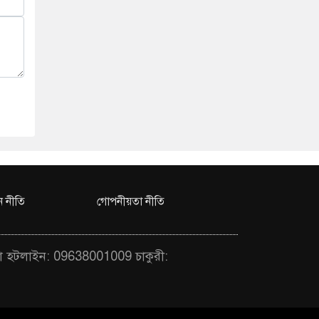
 নীতি
গোপনীয়তা নীতি
া হটলাইন: 09638001009 চাকুরী: