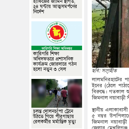
হাফিজের জামিন স্থগিত,
২৪ ঘণ্টায় আত্মসমর্পণের
নির্দেশ
কারিগরি শিক্ষা
অধিদফতরে প্রশাসনিক
কার্যক্রম জোরদারে গঠন
হলো নতুন ৩ সেল
ছবি: সংগৃহীত
লালমনিরহাটের পা
ইনের (ঠেলে পাঠান
বিরুদ্ধে। গতকাল 
জিমনাল নয়াবাড়ী স
স্থানীয় এলাকাবাসী
চলন্ত দোলনচাঁপা ট্রেনে
৫ নম্বর উপপিলা
উঠতে গিয়ে পীরগাছায়
রেলকর্মীর মর্মান্তিক মৃত্যু
জিমনাল নয়াবাড়ী 
জেলার মেখলিগঞ্জ 