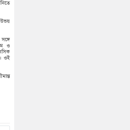
নিতে
র উভয়
সঙ্গে
াম ও
ানসিক
ে। ওই
মান্ত