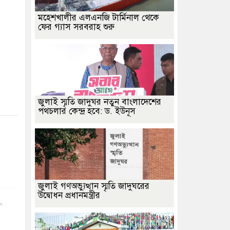
মহেশখালীর এলএনজি টার্মিনাল থেকে
ফের গ্যাস সরবরাহ শুরু
জুলাই স্মৃতি জাদুঘর নতুন বাংলাদেশের
পথচলার কেন্দ্র হবে: ড. ইউনূস
জুলাই গণঅভ্যুত্থান স্মৃতি জাদুঘরের
উদ্বোধন প্রধানমন্ত্রীর