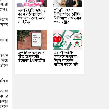
্যরা
ঠান।
জুলাই স্মৃতি জাদুঘর
সৌরবিদ্যুৎসহ
নতুন বাংলাদেশের
বিভিন্ন খাতে সৌদির
পথচলার কেন্দ্র হবে:
বিনিয়োগের আহবান
গ্রাম
ড. ইউনূস
প্রধানমন্ত্রীর
এ সময়
 ঘটনা
জুলাই গণঅভ্যুত্থান
প্রবাসী ভোটার
্যহীন
স্মৃতি জাদুঘরের
নিবন্ধনে সাড়া না
 দিয়ে
উদ্বোধন প্রধানমন্ত্রীর
দিলে আবেদন
বাতিল করবে ইসি
তাঁকে
নসিক
তাকা
বেদার
ডোকড়া
বৈঠকে