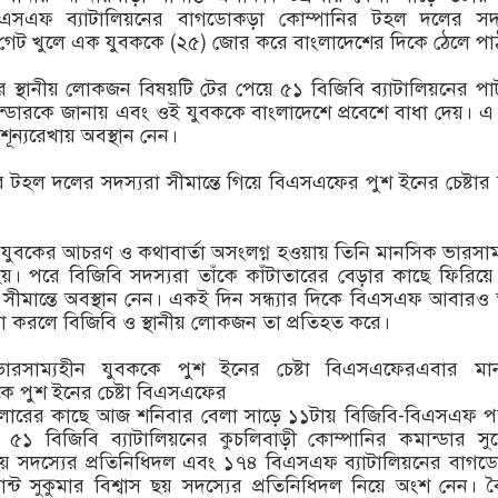
এসএফ ব্যাটালিয়নের বাগডোকড়া কোম্পানির টহল দলের সদস
 গেট খুলে এক যুবককে (২৫) জোর করে বাংলাদেশের দিকে ঠেলে পা
র স্থানীয় লোকজন বিষয়টি টের পেয়ে ৫১ বিজিবি ব্যাটালিয়নের পাট
ান্ডারকে জানায় এবং ওই যুবককে বাংলাদেশে প্রবেশে বাধা দেয়। 
শূন্যরেখায় অবস্থান নেন।
ের টহল দলের সদস্যরা সীমান্তে গিয়ে বিএসএফের পুশ ইনের চেষ্টার
ুবকের আচরণ ও কথাবার্তা অসংলগ্ন হওয়ায় তিনি মানসিক ভারসাম
। পরে বিজিবি সদস্যরা তাঁকে কাঁটাতারের বেড়ার কাছে ফিরিয়ে
সীমান্তে অবস্থান নেন। একই দিন সন্ধ্যার দিকে বিএসএফ আবারও 
্টা করলে বিজিবি ও স্থানীয় লোকজন তা প্রতিহত করে।
ারসাম্যহীন যুবককে পুশ ইনের চেষ্টা বিএসএফেরএবার মা
কে পুশ ইনের চেষ্টা বিএসএফের
লারের কাছে আজ শনিবার বেলা সাড়ে ১১টায় বিজিবি-বিএসএফ প
১ বিজিবি ব্যাটালিয়নের কুচলিবাড়ী কোম্পানির কমান্ডার সু
য় সদস্যের প্রতিনিধিদল এবং ১৭৪ বিএসএফ ব্যাটালিয়নের বাগ
যান্ট সুকুমার বিশ্বাস ছয় সদস্যের প্রতিনিধিদল নিয়ে অংশ নেন। 