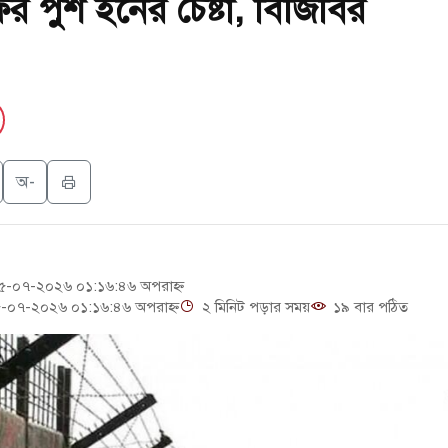
 পুশ ইনের চেষ্টা, বিজিবির
়ার ক্ষেপণাস্ত্র ইউনিট মোতায়েন করা হয়েছে: কিয়েভ
মলার শিকার ভারতীয় জাহাজ ডুবল
 গণঅভ্যুত্থান দিবস
ুৎ কেন্দ্রের ইউনিট-১ এ আবারও বিদ্যুৎ উৎপাদন শুরু
অ-
িটিতে রুশ নাগরিকদের মারামারি: নিহত ১
-০৭-২০২৬ ০১:১৬:৪৬ অপরাহ্ন
-০৭-২০২৬ ০১:১৬:৪৬ অপরাহ্ন
২ মিনিট পড়ার সময়
১৯ বার পঠিত