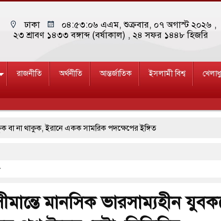
ঢাকা
০৪:৫৩:০৭ এএম
, শুক্রবার, ০৭ অগাস্ট ২০২৬ ,
২৩ শ্রাবণ ১৪৩৩ বঙ্গাব্দ (বর্ষাকাল)
, ২৪ সফর ১৪৪৮ হিজরি
রাজনীতি
অর্থনীতি
আন্তর্জাতিক
ইসলামী বিশ্ব
খেলাধ
 থাকুক, ইরানে একক সামরিক পদক্ষেপের ইঙ্গিত
াড়লেন জনপ্রিয় ভারতীয় সাংবাদিক ময়ূখ রঞ্জন ঘোষ
জাদুঘর নতুন বাংলাদেশের পথচলার কেন্দ্র হবে: ড. ইউনূস
্রদল ও ছাত্রলীগের আচরণ ইসরায়েলের মতো: সাদিক
সীমান্তে মানসিক ভারসাম্যহীন যুব
ি ও পাহাড়ি ঢলে ফুঁসে উঠেছে তিস্তা