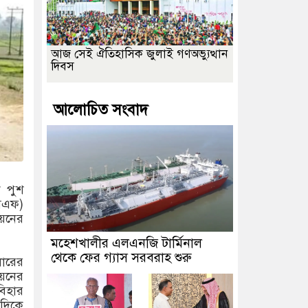
আজ সেই ঐতিহাসিক জুলাই গণঅভ্যুত্থান
দিবস
আলোচিত সংবাদ
ে পুশ
এসএফ)
িয়নের
মহেশখালীর এলএনজি টার্মিনাল
থেকে ফের গ্যাস সরবরাহ শুরু
লারের
য়নের
বিহার
 দিকে