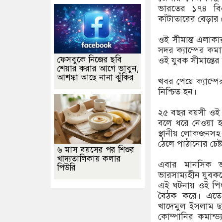
ভারতের ১৭৪ বি
কাঁটাতারের বেড়ার
ওই সীমান্ত এলাকা
সদর ক্যাম্পের কম
ফেসবুকে নিজের ছবি
ওই যুবক সীমান্তের 
শেয়ার করার আগে ভাবুন,
আশঙ্কা আছে নানা ঝুঁকির
খবর পেয়ে ক্যাম্প
নিশ্চিত হন।
২৫ বছর বয়সী ওই য
বলে ধরে নেওয়া হয়
স্থানীয় লোকজনসহ 
ঠেলে পাঠানোর চেষ
৬ মাস বয়সের পর শিশুর
খাদ্যতালিকায় কলার
এবার মানসিক ভ
পিউরি
ভারসাম্যহীন যুবক
এই ঘটনায় ওই পি
বৈঠক করে। এতে ৫
খাদেমুল ইসলাম ছ
কোম্পানির কমান্ড্