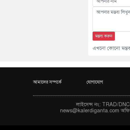
মন্তব্য করুন
এখনো কোনো মন্তব্য
আমাদের সম্পর্কে
যোগাযোগ
লাইসেন্স নং: TRAD/DNCC
news@kalerdiganta.com
অফি