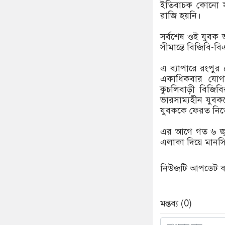
ইতিবাচক কোনো স
রাজি হয়নি।
সর্বশেষ ওই যুবক 
সীমান্তে বিজিবি-ব
এ ব্যাপারে রংপুর
একাধিকবার যোগা
কুচলিবাড়ী বিজিবি
ভারসাম্যহীন যুবক
যুবককে ফেরত নি
এর আগে গত ৬ জুন
এলাকা দিয়ে মানসি
নিউজটি আপডেট করে
মন্তব্য (0)