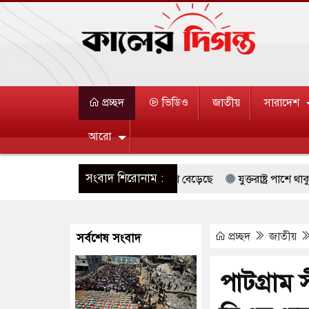
প্রচ্ছদ
ভিডিও
জাতীয়
সারাদেশ
আরো
সংবাদ শিরোনাম :
দক্ষিণ কোরিয়ার বন্দি ২৫ শতাংশ বেড়েছে
যুক্তরাষ্ট্র পাশে থাকুক বা না
জুমার বয়ান ও নামাজ পড়াবেন দেওবন্দের মুহতামিম
রিপাবলিক বাংলা ছ
প্রচ্ছদ
জাতীয়
সর্বশেষ সংবাদ
ারেস্ট আবেদন, বরগুনার এসআইয়ের বিরুদ্ধে ব্যবস্থা নেওয়া
জুলাই স্মৃতি 
্ন খাতে সৌদির বিনিয়োগের আহবান প্রধানমন্ত্রীর
হাসপাতালে হামলায় ছাত
পাটগ্রাম 
ে ইসরায়েলীরা,হাতছাড়ার ঝুঁকিতে জরুরি বৈঠক জর্ডানের
ভারী বৃষ্ট