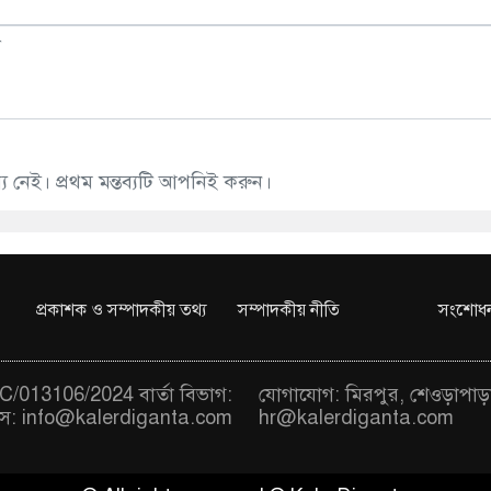
 নেই। প্রথম মন্তব্যটি আপনিই করুন।
প্রকাশক ও সম্পাদকীয় তথ্য
সম্পাদকীয় নীতি
সংশোধন
/013106/2024 বার্তা বিভাগ:
যোগাযোগ: মিরপুর, শেওড়াপাড়
স:
info@kalerdiganta.com
hr@kalerdiganta.com