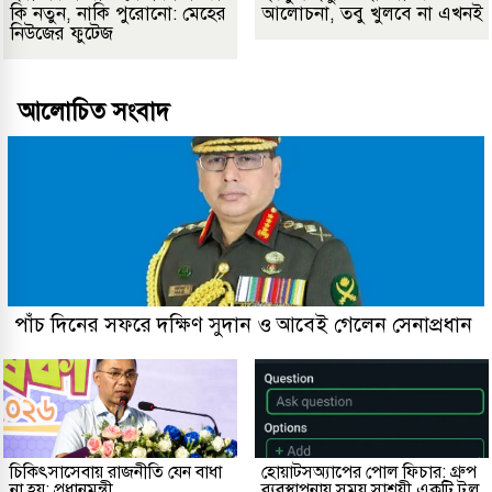
কি নতুন, নাকি পুরোনো: মেহের
আলোচনা, তবু খুলবে না এখনই
নিউজের ফুটেজ
আলোচিত সংবাদ
পাঁচ দিনের সফরে দক্ষিণ সুদান ও আবেই গেলেন সেনাপ্রধান
চিকিৎসাসেবায় রাজনীতি যেন বাধা
হোয়াটসঅ্যাপের পোল ফিচার: গ্রুপ
না হয়: প্রধানমন্ত্রী
ব্যবস্থাপনায় সময় সাশ্রয়ী একটি টুল