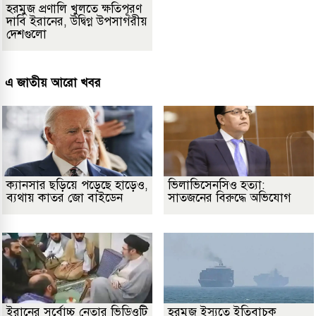
হরমুজ প্রণালি খুলতে ক্ষতিপূরণ
দাবি ইরানের, উদ্বিগ্ন উপসাগরীয়
দেশগুলো
এ জাতীয় আরো খবর
ক্যানসার ছড়িয়ে পড়েছে হাড়েও,
ভিলাভিসেনসিও হত্যা:
ব্যথায় কাতর জো বাইডেন
সাতজনের বিরুদ্ধে অভিযোগ
ইরানের সর্বোচ্চ নেতার ভিডিওটি
হরমুজ ইস্যুতে ইতিবাচক