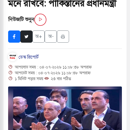
মনে রাখবে: পাকিস্তানের প্রধানমন্ত্রী
 পরিবর্তন হয়ে আসছে ‘স্পেশাল রেসপন্স ব্যাটালিয়ন
নিউজটি শুনুন
ই বাসের মুখোমুখি সংঘর্ষে ৯ জন নিহত
অ+
অ-
সচাপায় ৬ শ্রমিক নিহত, আহত ১৫
ডেস্ক রিপোর্ট
ে শব্দদূষণ নিয়ন্ত্রণে দেড় হাজার মসজিদ থেকে মাইক
আপলোড সময় : ০৪-০৭-২০২৬ ১১:০৮:৩৮ অপরাহ্ন
আপডেট সময় : ০৪-০৭-২০২৬ ১১:০৮:৩৮ অপরাহ্ন
১ মিনিট পড়ার সময়
২৩ বার পঠিত
ে বন্দুকধারীর গুলিতে শিক্ষক নিহত, হামলাকারীর আত্মহত্যা
লে মধ্যপ্রাচ্যে ব্ল্যাকআউটের কঠোর হুঁশিয়ারি ইরানের
ও বিমানবন্দরের নিরাপত্তা তল্লাশিতে ছাড় দেওয়া হবে না: