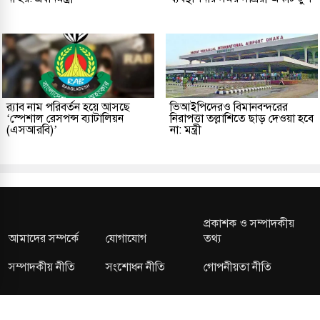
র‌্যাব নাম পরিবর্তন হয়ে আসছে
ভিআইপিদেরও বিমানবন্দরের
‘স্পেশাল রেসপন্স ব্যাটালিয়ন
নিরাপত্তা তল্লাশিতে ছাড় দেওয়া হবে
(এসআরবি)’
না: মন্ত্রী
প্রকাশক ও সম্পাদকীয়
আমাদের সম্পর্কে
যোগাযোগ
তথ্য
সম্পাদকীয় নীতি
সংশোধন নীতি
গোপনীয়তা নীতি