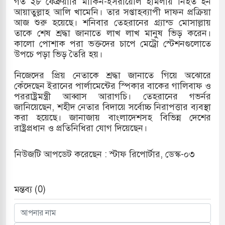
গত ২৮ ফেব্রুয়ারি মার্কিন-ইসরায়েলি হামলায় নিহত হন
আয়াতুল্লাহ আলি খামেনি। তার সপ্তাহব্যাপী দাফন প্রক্রিয়া
সহ বিভিন্ন খাতে সৌদির বিনিয়োগের আহবান প্রধানমন্ত্রীর
আজ শুরু হয়েছে। শনিবার তেহরানের গ্র্যান্ড মোসাল্লায়
তাকে শেষ শ্রদ্ধা জানাতে লাখ লাখ মানুষ ভিড় করেন।
 হামলায় ছাত্রদল ও ছাত্রলীগের আচরণ ইসরায়েলের
কালো পোশাক পরা ভক্তদের চাপে মেট্রো স্টেশনগুলোতে
উপচে পড়া ভিড় তৈরি হয়।
নিজেদের প্রিয় নেতাকে শ্রদ্ধা জানাতে গিয়ে অঝোরে
দখলের পথে ইসরায়েলীরা,হাতছাড়ার ঝুঁকিতে জরুরি
কেঁদেছেন ইরানের পার্লামেন্টের স্পিকার বাকের গালিবাফ ও
পররাষ্ট্রমন্ত্রী আব্বাস আরাগচি। তেহরানের গভর্নর
র
জানিয়েছেন, শহীদ নেতার বিদায়ে সর্বোচ্চ নিরাপত্তার ব্যবস্থা
করা হয়েছে। জানাজায় বাংলাদেশসহ বিভিন্ন দেশের
ি ও পাহাড়ি ঢলে ফুঁসে উঠেছে তিস্তা
রাষ্ট্রপ্রধান ও প্রতিনিধিরা যোগ দিয়েছেন।
নিউজটি আপডেট করেছেন : স্টাফ রিপোর্টার, ডেস্ক-০৩
মন্তব্য (0)