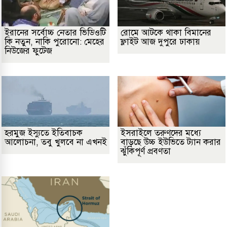
ইরানের সর্বোচ্চ নেতার ভিডিওটি
রোমে আটকে থাকা বিমানের
কি নতুন, নাকি পুরোনো: মেহের
ফ্লাইট আজ দুপুরে ঢাকায়
নিউজের ফুটেজ
হরমুজ ইস্যুতে ইতিবাচক
ইসরাইলে তরুণদের মধ্যে
আলোচনা, তবু খুলবে না এখনই
বাড়ছে উচ্চ ইউভিতে ট্যান করার
ঝুঁকিপূর্ণ প্রবণতা