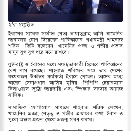
ারাগারে দক্ষিণ কোরিয়ার বন্দি ২৫ শতাংশ বেড়েছে
্র পাশে থাকুক বা না থাকুক, ইরানে একক সামরিক পদক্ষেপের
ছবি: সংগৃহীত
ইরানের সাবেক সর্বোচ্চ নেতা আয়াতুল্লাহ আলি খামেনির
জানাজায় যোগ দিয়েছেন পাকিস্তানের প্রধানমন্ত্রী শাহবাজ
কাররমে জুমার বয়ান ও নামাজ পড়াবেন দেওবন্দের
শরিফ। তিনি বলেছেন, খামেনির প্রজ্ঞা ও গভীর প্রভাব
মানুষ যুগ যুগ ধরে মনে রাখবে।
যুক্তরাষ্ট্র ও ইরানের মধ্যে মধ্যস্থতাকারী হিসেবে পাকিস্তানের
বাংলা ছাড়লেন জনপ্রিয় ভারতীয় সাংবাদিক ময়ূখ রঞ্জন
বেশ নাম রয়েছে। শাহবাজ শরিফের সঙ্গে তার দেশের
কয়েকজন ঊর্ধ্বতন কর্মকর্তা ইরানে গেছেন। তাদের মধ্যে
আছেন সেনাপ্রধান আসিম মুনির, পিপিপি চেয়ারম্যান
বিলাওয়াল ভুট্টো জারদারি এবং স্পিকার সরদার আয়াজ
 শোন অ্যারেস্ট আবেদন, বরগুনার এসআইয়ের বিরুদ্ধে
সাদিক।
সামাজিক যোগাযোগ মাধ্যমে শাহবাজ শরিফ লেখেন,
খামেনির প্রজ্ঞা, নেতৃত্ব ও গভীর প্রভাবের কথা ইরান ও
তি জাদুঘর নতুন বাংলাদেশের পথচলার কেন্দ্র হবে: ড.
পুরো অঞ্চল প্রজন্ম থেকে প্রজন্ম স্মরণ করবে।