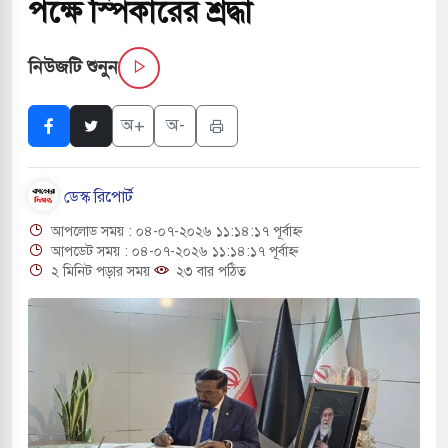
পক্ষে স্পিকারের শ্রদ্ধা
নিউজটি শুনুন
ি জাদুঘর নতুন বাংলাদেশের পথচলার কেন্দ্র হবে: ড.
অ+
অ-
হ বিভিন্ন খাতে সৌদির বিনিয়োগের আহবান প্রধানমন্ত্রীর
ডেস্ক রিপোর্ট
হামলায় ছাত্রদল ও ছাত্রলীগের আচরণ ইসরায়েলের
আপলোড সময় : ০৪-০৭-২০২৬ ১১:১৪:১৭ পূর্বাহ্ন
আপডেট সময় : ০৪-০৭-২০২৬ ১১:১৪:১৭ পূর্বাহ্ন
২ মিনিট পড়ার সময়
২৩ বার পঠিত
লের পথে ইসরায়েলীরা,হাতছাড়ার ঝুঁকিতে জরুরি
ও পাহাড়ি ঢলে ফুঁসে উঠেছে তিস্তা
 মুক্তির দাবিতে পাকিস্তানজুড়ে পিটিআইয়ের আজ