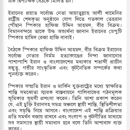
এক দ্বিপাক্ষিক বৈঠকে মিলিত হন।
ইরানের প্রয়াত সর্বোচ্চ নেতা আয়াতুল্লাহ আলী খামেনির
রাষ্ট্রীয় শেষকৃত্য অনুষ্ঠানে যোগ দিতে গতকাল তেহরান
িয়া-কুতুবদিয়া শিপিং চ্যানেলে জালের জড়ালে মারাত্মক
পৌঁছান স্পিকার হাফিজ উদ্দিন আহমদ, বীর বিক্রম।
বিমানবন্দরে তাকে উষ্ণ অভ্যর্থনা জানান ইরানের ডেপুটি
স্পিকার হামিদ রেজা হাজি বাবাই।
ন সিটিতে রুশ নাগরিকদের মারামারি: নিহত ১
বৈঠকে স্পিকার হাফিজ উদ্দিন আহমদ, বীর বিক্রম ইরানের
সর্বোচ্চ নেতার নির্মম হত্যাকাণ্ডের নিন্দা জানানোর
াশিমপুর ভূমি অফিসের সব কর্মকর্তা-কর্মচারী বরখাস্ত
পাশাপাশি ইরান ও বাংলাদেশের মধ্যকার শতাব্দী প্রাচীন
বন্ধুত্ব, গভীর সাংস্কৃতিক এবং কূটনৈতিক সম্পর্কের কথা
ের সেই ঐতিহাসিক "এক দফা" -র ২ বছর পূর্তি
পুনর্ব্যক্ত করেন।
স্পিকার সম্প্রতি ইরান ও মার্কিন যুক্তরাষ্ট্রের মধ্যে স্বাক্ষরিত
শান্তি সমঝোতা স্মারক বাস্তবায়নে গালিবাফের গঠনমূলক
ভূমিকার ভূয়সী প্রশংসা করেন। তিনি আশা প্রকাশ করেন
যে, এই চুক্তি ইরানসহ সমগ্র অঞ্চলে স্থায়ী শান্তি, স্থিতিশীলতা
এবং সমৃদ্ধি নিয়ে আসবে। বাংলাদেশ এই শান্তি প্রক্রিয়ার
প্রতি সমর্থন বজায় রাখবে এবং সংলাপ ও কূটনীতির মাধ্যমে
সব সমস্যার স্থায়ী সমাধান হবে বলে তিনি আশাবাদ ব্যক্ত
করেন।