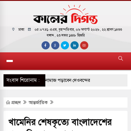
ঢাকা
০৫:০৭:৪২ এএম
, বৃহস্পতিবার, ০৬ অগাস্ট ২০২৬ ,
২২ শ্রাবণ ১৪৩৩
বঙ্গাব্দ , ২৩ সফর ১৪৪৮ হিজরি
সংবাদ শিরোনাম :
াররমে জুমার বয়ান ও নামাজ পড়াবেন দেওবন্দের
প্রচ্ছদ
আন্তর্জাতিক
াংলা ছাড়লেন জনপ্রিয় ভারতীয় সাংবাদিক ময়ূখ রঞ্জন
খামেনির শেষকৃত্যে বাংলাদেশের
শোন অ্যারেস্ট আবেদন, বরগুনার এসআইয়ের বিরুদ্ধে