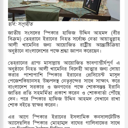
্তর কোরিয়ার ক্ষেপণাস্ত্র ইউনিট মোতায়েন করা হয়েছে:
ছবি: সংগৃহীত
জাতীয় সংসদের স্পিকার হাফিজ উদ্দিন আহমদ (বীর
বিক্রম) তেহরানে ইরানের নিহত সর্বোচ্চ নেতা আয়াতুল্লাহ
ুত্থান স্মৃতি জাদুঘরের উদ্বোধন প্রধানমন্ত্রীর
আলী খামেনির জন্য আয়োজিত রাষ্ট্রীয় অন্ত্যেষ্টিক্রিয়া
অনুষ্ঠানে বাংলাদেশের পক্ষে শ্রদ্ধা জ্ঞাপন করেছেন।
ে ইয়েমেন উপকূলে হামলার শিকার ভারতীয় জাহাজ
তেহরানের গ্রান্ড মাসাল্লায় আয়োজিত ভাবগাম্ভীর্যপূর্ণ এ
অনুষ্ঠানে নিহত আলী খামেনির বিদেহী আত্মার জন্য দোয়া
করার পাশাপাশি স্পিকার ইরানের প্রেসিডেন্ট মাসুদ
য পর্যালোচনায় পোশাক রপ্তানিতে দ্বিতীয় স্থানে বাংলাদেশ
পেজেশকিয়ানসহ উচ্চপদস্থ নেতৃবৃন্দের সাথে সাক্ষাৎ করে
বাংলাদেশ সরকার ও জনগণের পক্ষে শোকসন্তপ্ত ইরানি
হাসিক জুলাই গণঅভ্যুত্থান দিবস
জাতির প্রতি সহমর্মিতা প্রকাশ করেন ও শোকবার্তা পৌঁছে
দেন। পরে স্পিকার হাফিজ উদ্দিন আহমদ সেখানে রাখা
ামলায় একমাত্র আসামি অবসরপ্রাপ্ত সেনাসদস্য জামিনে
শোক বইতে স্বাক্ষর করেন।
এর আগে স্পিকার ইরানের ইসলামিক কনসালটেটিভ
অ্যাসেম্বলির স্পিকার মোহাম্মদ বাঘের গালিবাফের সাথে
তাপবিদ্যুৎ কেন্দ্রের ইউনিট-১ এ আবারও বিদ্যুৎ উৎপাদন