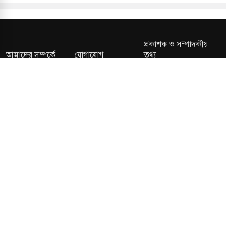
প্রকাশক ও সম্পাদকীয়
আমাদের সম্পর্কে
যোগাযোগ
তথ্য
সম্পাদকীয় নীতি
সংশোধন নীতি
গোপনীয়তা নীতি
লাইসেন্স নং: TRAD/DNCC/013106/2024 বার্তা বিভাগ:
news@kalerdiganta.com
অফিস:
info@kalerdiganta.com
যোগাযোগ: মিরপুর, শেওড়াপাড়া হটলাইন: 09638001009
চাকুরী:
hr@kalerdiganta.com
© All rights reserved © KalerDiganta