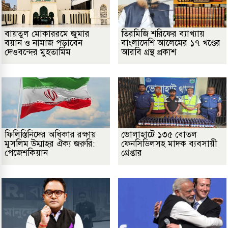
বায়তুল মোকাররমে জুমার
তিরমিজি শরিফের ব্যাখ্যায়
বয়ান ও নামাজ পড়াবেন
বাংলাদেশি আলেমের ১৭ খণ্ডের
দেওবন্দের মুহতামিম
আরবি গ্রন্থ প্রকাশ
ফিলিস্তিনিদের অধিকার রক্ষায়
ভোলাহাটে ১৩৫ বোতল
মুসলিম উম্মাহর ঐক্য জরুরি:
ফেনসিডিলসহ মাদক ব্যবসায়ী
পেজেশকিয়ান
গ্রেপ্তার