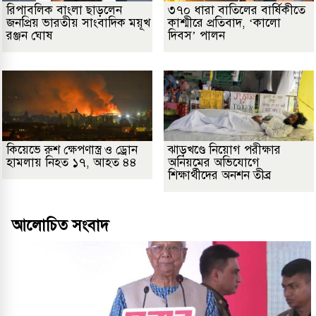
রিপাবলিক বাংলা ছাড়লেন
৩৭০ ধারা বাতিলের বার্ষিকীতে
জনপ্রিয় ভারতীয় সাংবাদিক ময়ূখ
কাশ্মীরে প্রতিবাদ, ‘কালো
রঞ্জন ঘোষ
দিবস’ পালন
কিয়েভে রুশ ক্ষেপণাস্ত্র ও ড্রোন
ঝাড়খণ্ডে নিয়োগ পরীক্ষার
হামলায় নিহত ১৭, আহত ৪৪
অনিয়মের অভিযোগে
শিক্ষার্থীদের অনশন তীব্র
আলোচিত সংবাদ