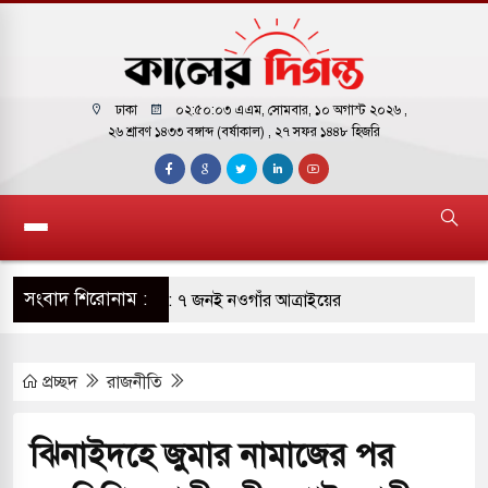
ঢাকা
০২:৫০:০৪ এএম
, সোমবার, ১০ অগাস্ট ২০২৬ ,
২৬ শ্রাবণ ১৪৩৩ বঙ্গাব্দ (বর্ষাকাল)
, ২৭ সফর ১৪৪৮ হিজরি
সংবাদ শিরোনাম :
আগুন ১৭ জনের মৃত্যু: ৭ জনই নওগাঁর আত্রাইয়ের
র অর্থ উদ্ধারে আন্তর্জাতিক ৮ প্রতিষ্ঠানের সঙ্গে চুক্তি
প্রচ্ছদ
রাজনীতি
লগঞ্জ রুটে কাল থেকে চালু হচ্ছে ‘অভিযাত্রী কমিউটার’
ঝিনাইদহে জুমার নামাজের পর
ুষকে শহরমুখী হতে হবে না: স্বাস্থ্যমন্ত্রী