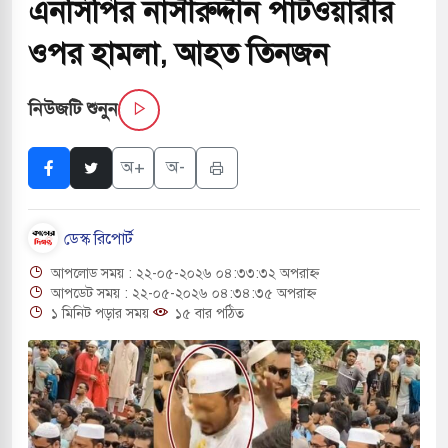
এনসিপির নাসীরুদ্দীন পাটওয়ারীর
 সরকারপ্রধান একসঙ্গে বসলে সমস্যার সমাধান সম্ভব:
ওপর হামলা, আহত তিনজন
নিউজটি শুনুন
ে অনুমতি ছাড়াই চলছে অবৈধ খেয়া নৌকা টোল আদায়
অ+
অ-
রের কুলাউড়া সীমান্তে বিএসএফের গুলিতে বাংলাদেশি
ডেস্ক রিপোর্ট
 দেওবন্দে ‘গঙ্গা জল’ ঢালার ঘোষণা হিন্দু রক্ষা দলের
আপলোড সময় : ২২-০৫-২০২৬ ০৪:৩৩:৩২ অপরাহ্ন
িরের কাছে দোয়া চাইলেন প্রধানমন্ত্রী তারেক রহমান
আপডেট সময় : ২২-০৫-২০২৬ ০৪:৩৪:৩৫ অপরাহ্ন
১ মিনিট পড়ার সময়
১৫ বার পঠিত
র সফরে দক্ষিণ সুদান ও আবেই গেলেন সেনাপ্রধান
ির ফ্রি ব্যবহারকারীদের জন্য মেসেজ লিমিট তুলে নিল