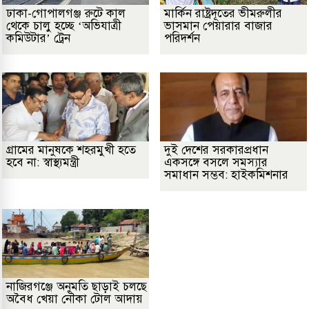
ঢাকা-গোপালগঞ্জ রুটে কাল
মার্কিন রাষ্ট্রদূতের ভীমরুলীর
থেকে চালু হচ্ছে ‘অভিযাত্রী
ভাসমান পেয়ারার বাজার
কমিউটার’ ট্রেন
পরিদর্শন
গ্রামের মানুষকে শহরমুখী হতে
দুই দেশের সরকারপ্রধান
হবে না: স্বাস্থ্যমন্ত্রী
একসঙ্গে বসলে সমস্যার
সমাধান সম্ভব: হাইকমিশনার
নাজিরগঞ্জে অনুমতি ছাড়াই চলছে
অবৈধ খেয়া নৌকা টোল আদায়