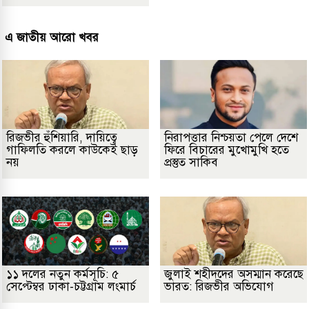
এ জাতীয় আরো খবর
রিজভীর হুঁশিয়ারি, দায়িত্বে
নিরাপত্তার নিশ্চয়তা পেলে দেশে
গাফিলতি করলে কাউকেই ছাড়
ফিরে বিচারের মুখোমুখি হতে
নয়
প্রস্তুত সাকিব
১১ দলের নতুন কর্মসূচি: ৫
জুলাই শহীদদের অসম্মান করেছে
সেপ্টেম্বর ঢাকা-চট্টগ্রাম লংমার্চ
ভারত: রিজভীর অভিযোগ