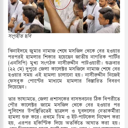
় পাকিস্তানি হাইকমিশনারের বাসভবনে আগুন, আইসিইউতে
 পরিবর্তন হয়ে আসছে ‘স্পেশাল রেসপন্স ব্যাটালিয়ন
সংগৃহীত ছবি
ঝিনাইদহে জুমার নামাজ শেষে মসজিদ থেকে বের হওয়ার
ই বাসের মুখোমুখি সংঘর্ষে ৯ জন নিহত
পরপরই হামলার শিকার হয়েছেন জাতীয় নাগরিক পার্টির
(এনসিপি) মুখ্য সংগঠক নাসীরুদ্দীন পাটওয়ারী। শুক্রবার
সচাপায় ৬ শ্রমিক নিহত, আহত ১৫
(২২ মে) দুপুরে জেলা কালেক্টর মসজিদে নামাজ শেষে বের
হওয়ার সময় এই হামলা চালানো হয়। নাসীরুদ্দীন নিজেই
ে শব্দদূষণ নিয়ন্ত্রণে দেড় হাজার মসজিদ থেকে মাইক
ফেসবুক পোস্টের মাধ্যমে হামলার বিস্তারিত বিবরণ
দিয়েছেন।
তার ভাষ্যমতে, জেলা প্রশাসকের বাসভবনের ঠিক বিপরীতে
ে বন্দুকধারীর গুলিতে শিক্ষক নিহত, হামলাকারীর আত্মহত্যা
পৌর কালেক্টর জামে মসজিদ থেকে বের হওয়ার পর
পুলিশের উপস্থিতিতেই ছাত্রদল ও যুবদলের নেতাকর্মীরা
লে মধ্যপ্রাচ্যে ব্ল্যাকআউটের কঠোর হুঁশিয়ারি ইরানের
হামলা শুরু করে। প্রথমে ডিম ও ইট-পাটকেল নিক্ষেপ করা
হয়, এরপর হকিস্টিক দিয়ে অতর্কিতে আঘাত করা হয়।
ও বিমানবন্দরের নিরাপত্তা তল্লাশিতে ছাড় দেওয়া হবে না: