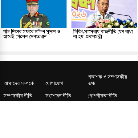
পাঁচ দিনের সফরে দক্ষিণ সুদান ও
চিকিৎসাসেবায় রাজনীতি যেন বাধা
আবেই গেলেন সেনাপ্রধান
না হয়: প্রধানমন্ত্রী
প্রকাশক ও সম্পাদকীয়
আমাদের সম্পর্কে
যোগাযোগ
তথ্য
সম্পাদকীয় নীতি
সংশোধন নীতি
গোপনীয়তা নীতি
লাইসেন্স নং: TRAD/DNCC/013106/2024 বার্তা বিভাগ:
news@kalerdiganta.com
অফিস:
info@kalerdiganta.com