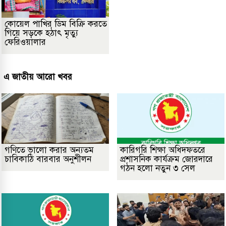
কোয়েল পাখির ডিম বিক্রি করতে
গিয়ে সড়কে হঠাৎ মৃত্যু
ফেরিওয়ালার
এ জাতীয় আরো খবর
গণিতে ভালো করার অন্যতম
কারিগরি শিক্ষা অধিদফতরে
চাবিকাঠি বারবার অনুশীলন
প্রশাসনিক কার্যক্রম জোরদারে
গঠন হলো নতুন ৩ সেল