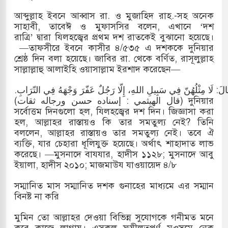
আব্দুল্লাহ ইবনে আব্বাস রা. ও মুজাহিদ রাহ.-সহ অনেক
সাহাবী, তাবেঈ ও মুফাসসির বলেন, এখানে ‘দশ
রাত্রি’ দ্বারা যিলহজ্বের প্রথম দশ রাতকেই বুঝানো হয়েছে।
—তাফসীরে ইবনে কাসীর ৪/৫৩৫ এ দশককে দুনিয়ার
শ্রেষ্ঠ দিন বলা হয়েছে। জাবির রা. থেকে বর্ণিত, রাসূলুল্লাহ
সাল্লাল্লাহু আলাইহি ওয়াসাল্লাম ইরশাদ করেছেন—
قَالَ: لَا مِثْلُهُنّ فِي سَبِيلِ اللهِ، إِلّا رَجُلٌ عَفّرَ وَجْهَهُ فِي التّرَابِ
(قال الهيثمي : إسناده حسن ورجاله ثقات) দুনিয়ার
সর্বোত্তম দিনগুলো হল, যিলহজ্বের দশ দিন। জিজ্ঞাসা করা
হল, আল্লাহর রাস্তায়ও কি তার সমতুল্য নেই? তিনি
বললেন, আল্লাহর রাস্তায়ও তার সমতুল্য নেই। তবে ঐ
ব্যক্তি, যার চেহারা ধূলিযুক্ত হয়েছে। অর্থাৎ শাহাদাত লাভ
করেছে। —মুসনাদে বাযযার, হাদীস ১১২৮; মুসনাদে আবু
ইয়ালা, হাদীস ২০১০; মাজমাউয যাওয়ায়েদ ৪/৮
সম্মানিত মাস সম্মানিত দশক গুনাহের মাধ্যমে এর সম্মান
বিনষ্ট না করি
মুমিন তো আল্লাহর দেওয়া বিভিন্ন সুযোগকে গনীমত মনে
করে কাজে লাগায়। এসকল ফযীলতপূর্ণ মওসুমে নেক