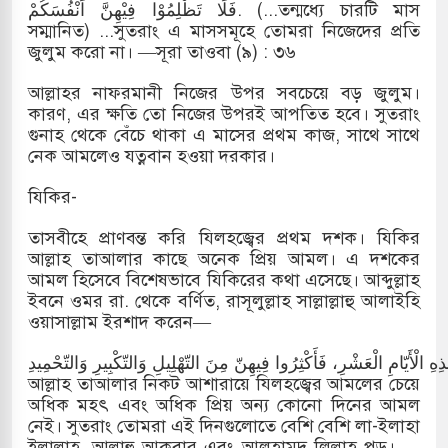
فَلَا تَظْلِمُوْا فِيْهِنَّ اَنْفُسَكُمْ. (...তন্মধ্যে চারটি মাস
সম্মানিত) ...সুতরাং এ মাসসমূহে তোমরা নিজেদের প্রতি
জুলুম করো না। —সূরা তাওবা (৯) : ৩৬
আল্লাহর নাফরমানী নিজের উপর সবচেয়ে বড় জুলুম।
কারণ, এর ক্ষতি তো নিজের উপরই আপতিত হবে। সুতরাং
গুনাহ থেকে বেঁচে থাকা এ মাসের প্রথম কাজ, সাথে সাথে
নেক আমলেও যত্নবান হওয়া দরকার।
যিকির-
তাসবীহে প্রাণবন্ত করি যিলহজ্বের প্রথম দশক। যিকির
আল্লাহ তাআলার কাছে অনেক প্রিয় আমল। এ দশকের
আমল হিসেবে বিশেষভাবে যিকিরের কথা এসেছে। আব্দুল্লাহ
ইবনে ওমর রা. থেকে বর্ণিত, রাসূলুল্লাহ সাল্লাল্লাহু আলাইহি
ওয়াসাল্লাম ইরশাদ করেন—
هِ الْأَيّامِ الْعَشْرِ، فَأَكْثِرُوا فِيهِنّ مِنَ التّهْلِيلِ وَالتّكْبِيرِ وَالتّحْمِيدِ
আল্লাহ তাআলার নিকট আশারায়ে যিলহজ্বের আমলের চেয়ে
অধিক মহৎ এবং অধিক প্রিয় অন্য কোনো দিনের আমল
নেই। সুতরাং তোমরা এই দিনগুলোতে বেশি বেশি লা-ইলাহা
ইল্লাল্লাহ, আল্লাহু আকবার এবং আলহামদু লিল্লাহ পড়। —