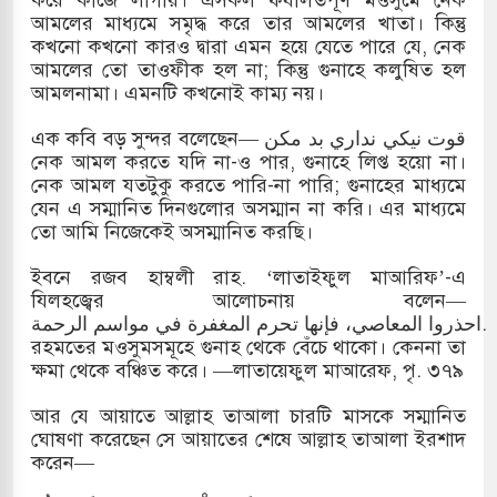
আমলের মাধ্যমে সমৃদ্ধ করে তার আমলের খাতা। কিন্তু
কখনো কখনো কারও দ্বারা এমন হয়ে যেতে পারে যে, নেক
আমলের তো তাওফীক হল না; কিন্তু গুনাহে কলুষিত হল
আমলনামা। এমনটি কখনোই কাম্য নয়।
এক কবি বড় সুন্দর বলেছেন— قوت نيکي نداري بد مکن
নেক আমল করতে যদি না-ও পার, গুনাহে লিপ্ত হয়ো না।
নেক আমল যতটুকু করতে পারি-না পারি; গুনাহের মাধ্যমে
যেন এ সম্মানিত দিনগুলোর অসম্মান না করি। এর মাধ্যমে
তো আমি নিজেকেই অসম্মানিত করছি।
ইবনে রজব হাম্বলী রাহ. ‘লাতাইফুল মাআরিফ’-এ
যিলহজ্বের আলোচনায় বলেন—
احذروا المعاصي، فإنها تحرم المغفرة في مواسم الرحمة.
রহমতের মওসুমসমূহে গুনাহ থেকে বেঁচে থাকো। কেননা তা
ক্ষমা থেকে বঞ্চিত করে। —লাতায়েফুল মাআরেফ, পৃ. ৩৭৯
আর যে আয়াতে আল্লাহ তাআলা চারটি মাসকে সম্মানিত
ঘোষণা করেছেন সে আয়াতের শেষে আল্লাহ তাআলা ইরশাদ
করেন—