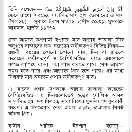
তিনি বলেছেন— أَلَا وَإِنّ أَحْرَمَ الشُّهُورِ شَهْرُكُمْ هَذَا.
জেনে রাখো! সবচেয়ে সম্মানিত মাস হল, তোমাদের এ মাস
(যিলহজ্ব)।—সুনানে ইবনে মাজাহ, হাদীস ৩৯৩১; মুসনাদে
আহমাদ, হাদীস ১১৭৬২
নেক আমলে অগ্রগামী হওয়ার মাস আল্লাহ তাআলা নিজ
অনুগ্রহে বান্দাদের দান করেছেন ফযীলতপূর্ণ বিভিন্ন দিবস—
রজনী। বছরের কোনো কোনো মাস, দিন বা রাতকে
করেছেন ফযীলতপূর্ণ ও বৈশিষ্ট্যমণ্ডিত। যাতে এগুলোকে
কাজে লাগিয়ে বান্দা ক্ষমা লাভ করতে পারে, নেক আমলে
সমৃদ্ধ হতে পারে এবং আল্লাহর প্রিয় হতে পারে। এর মধ্যে
যিলহজ্ব মাস অন্যতম প্রধান ফযীলতপূর্ণ মাস।
এ মাসের প্রথম দশককে আল্লাহ তাআলা করেছেন
বৈশিষ্ট্যমণ্ডিত। এ দিনগুলোতেই হজ্বের মৌলিক আমল
সম্পাদিত হয়। দশ যিলহজ্ব সারা বিশ্বের মুসলিমগণ কুরবানী
করেন। এ দিনগুলোর নেক আমল আল্লাহ তাআলার নিকট
অধিক প্রিয়।
হাদীস শরীফে ইরশাদ হয়েছে—
اللهِ، إِلّا رَجُلٌ خَرَجَ بِنَفْسِهِ وَمَالِهِ، فَلَمْ يَرْجِعْ مِنْ ذَلِكَ بِشَيْءٍ