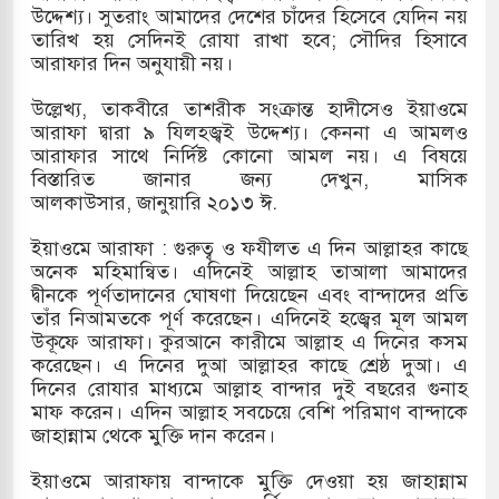
উদ্দেশ্য। সুতরাং আমাদের দেশের চাঁদের হিসেবে যেদিন নয়
তারিখ হয় সেদিনই রোযা রাখা হবে; সৌদির হিসাবে
আরাফার দিন অনুযায়ী নয়।
উল্লেখ্য, তাকবীরে তাশরীক সংক্রান্ত হাদীসেও ইয়াওমে
আরাফা দ্বারা ৯ যিলহজ্বই উদ্দেশ্য। কেননা এ আমলও
আরাফার সাথে নির্দিষ্ট কোনো আমল নয়। এ বিষয়ে
বিস্তারিত জানার জন্য দেখুন, মাসিক
আলকাউসার, জানুয়ারি ২০১৩ ঈ.
ইয়াওমে আরাফা : গুরুত্ব ও ফযীলত এ দিন আল্লাহর কাছে
অনেক মহিমান্বিত। এদিনেই আল্লাহ তাআলা আমাদের
দ্বীনকে পূর্ণতাদানের ঘোষণা দিয়েছেন এবং বান্দাদের প্রতি
তাঁর নিআমতকে পূর্ণ করেছেন। এদিনেই হজ্বের মূল আমল
উকূফে আরাফা। কুরআনে কারীমে আল্লাহ এ দিনের কসম
করেছেন। এ দিনের দুআ আল্লাহর কাছে শ্রেষ্ঠ দুআ। এ
দিনের রোযার মাধ্যমে আল্লাহ বান্দার দুই বছরের গুনাহ
মাফ করেন। এদিন আল্লাহ সবচেয়ে বেশি পরিমাণ বান্দাকে
জাহান্নাম থেকে মুক্তি দান করেন।
ইয়াওমে আরাফায় বান্দাকে মুক্তি দেওয়া হয় জাহান্নাম