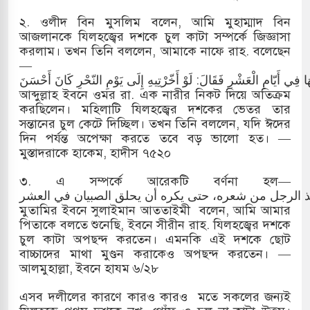
২. ওলীদ বিন মুসলিম বলেন, আমি মুহাম্মাদ বিন
আজলানকে যিলহজ্বের দশকে চুল কাটা সম্পর্কে জিজ্ঞাসা
করলাম। তখন তিনি বললেন, আমাকে নাফে রাহ. বলেছেন
—
ِهَا فِي أَيّامِ الْعَشْرِ فَقَالَ: لَوْ أَخّرْتِيهِ إِلَى يَوْمِ النّحْرِ كَانَ أَحْسَنَ
আব্দুল্লাহ ইবনে ওমর রা. এক নারীর নিকট দিয়ে অতিক্রম
করছিলেন। মহিলাটি যিলহজ্বের দশকের ভেতর তার
সন্তানের চুল কেটে দিচ্ছিল। তখন তিনি বললেন, যদি ঈদের
দিন পর্যন্ত অপেক্ষা করতে তবে বড় ভালো হত। —
মুস্তাদরাকে হাকেম, হাদীস ৭৫২০
৩. এ সম্পর্কে আরেকটি বর্ণনা হল—
خذ الرجل من شعره، حتى يكره أن يحلق الصبيان في العشر
মুতামির ইবনে সুলাইমান আততাইমী বলেন, আমি আমার
পিতাকে বলতে শুনেছি, ইবনে সীরীন রাহ. যিলহজ্বের দশকে
চুল কাটা অপছন্দ করতেন। এমনকি এই দশকে ছোট
বাচ্চাদের মাথা মুণ্ডন করাকেও অপছন্দ করতেন। —
আলমুহাল্লা, ইবনে হাযম ৬/২৮
এসব দলীলের কারণে কারও কারও মতে সকলের জন্যই