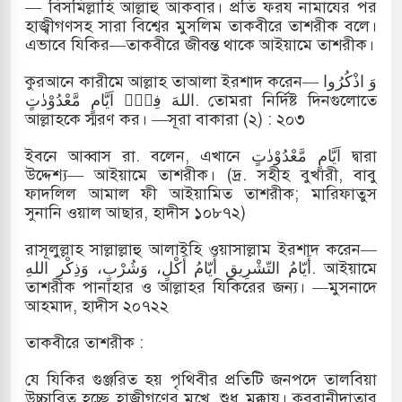
— বিসমিল্লাহি আল্লাহু আকবার। প্রতি ফরয নামাযের পর
হাজ্বীগণসহ সারা বিশ্বের মুসলিম তাকবীরে তাশরীক বলে।
এভাবে যিকির—তাকবীরে জীবন্ত থাকে আইয়ামে তাশরীক।
কুরআনে কারীমে আল্লাহ তাআলা ইরশাদ করেন— وَ اذْكُرُوا
اللهَ فِيْۤ اَيَّامٍ مَّعْدُوْدٰتٍ. তোমরা নির্দিষ্ট দিনগুলোতে
আল্লাহকে স্মরণ কর। —সূরা বাকারা (২) : ২০৩
ইবনে আব্বাস রা. বলেন, এখানে اَيَّامٍ مَّعْدُوْدٰتٍ দ্বারা
উদ্দেশ্য— আইয়ামে তাশরীক। (দ্র. সহীহ বুখারী, বাবু
ফাদলিল আমাল ফী আইয়ামিত তাশরীক; মারিফাতুস
সুনানি ওয়াল আছার, হাদীস ১০৮৭২)
রাসূলুল্লাহ সাল্লাল্লাহু আলাইহি ওয়াসাল্লাম ইরশাদ করেন—
أَيّامُ التّشْرِيقِ أَيّامُ أَكْلٍ، وَشُرْبٍ، وَذِكْرِ اللهِ. আইয়ামে
তাশরীক পানাহার ও আল্লাহর যিকিরের জন্য। —মুসনাদে
আহমাদ, হাদীস ২০৭২২
তাকবীরে তাশরীক :
যে যিকির গুঞ্জরিত হয় পৃথিবীর প্রতিটি জনপদে তালবিয়া
উচ্চারিত হচ্ছে হাজ্বীগণের মুখে, শুধু মক্কায়। কুরবানীদাতার