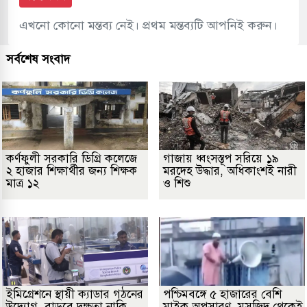
এখনো কোনো মন্তব্য নেই। প্রথম মন্তব্যটি আপনিই করুন।
সর্বশেষ সংবাদ
কর্ণফুলী সরকারি ডিগ্রি কলেজে
গাজায় ধ্বংসস্তূপ সরিয়ে ১৯
২ হাজার শিক্ষার্থীর জন্য শিক্ষক
মরদেহ উদ্ধার, অধিকাংশই নারী
মাত্র ১২
ও শিশু
ইমিগ্রেশনে স্থায়ী ক্যাডার গঠনের
পশ্চিমবঙ্গে ৫ হাজারের বেশি
উদ্যোগ, বাড়বে দক্ষতা নাকি
মাইক অপসারণ, মসজিদ থেকেই