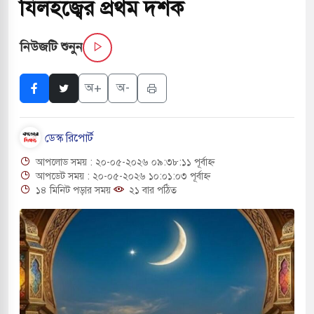
যিলহজ্বের প্রথম দশক
ে আসছে ‘স্পেশাল রেসপন্স ব্যাটালিয়ন
নিউজটি শুনুন
োমুখি সংঘর্ষে ৯ জন নিহত
অ+
অ-
্রমিক নিহত, আহত ১৫
ডেস্ক রিপোর্ট
নিয়ন্ত্রণে দেড় হাজার মসজিদ থেকে মাইক
আপলোড সময় : ২০-০৫-২০২৬ ০৯:৩৮:১১ পূর্বাহ্ন
আপডেট সময় : ২০-০৫-২০২৬ ১০:০১:০৩ পূর্বাহ্ন
১৪ মিনিট পড়ার সময়
২১ বার পঠিত
ীর গুলিতে শিক্ষক নিহত, হামলাকারীর আত্মহত্যা
্যে ব্ল্যাকআউটের কঠোর হুঁশিয়ারি ইরানের
রের নিরাপত্তা তল্লাশিতে ছাড় দেওয়া হবে না: