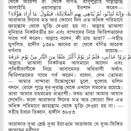
থেকে আয়েশা রা. থেকে বর্ণিত, রাসূলুল্লাহ সাল্লাল্লাহু
আলাইহি ওয়াসাল্লাম ইরশাদ করেন—
 وَإِنّهُ لَيَدْنُو، ثُمّ يُبَاهِي بِهِمِ الْمَلَائِكَةَ، فَيَقُولُ: مَا أَرَادَ هَؤُلَاءِ؟
আরাফার দিনের মত আর কোনো দিন এত অধিক পরিমাণে
জাহান্নাম থেকে মুক্তি দেওয়া হয় না। আল্লাহ তাআলা
দুনিয়ার নিকটবতীর্ হন এবং বান্দাদের নিয়ে ফিরিশতাদের
সাথে গর্ব করেন। আল্লাহ বলেন, কী চায় তারা? —সহীহ
মুসলিম, হাদীস ১৩৪৮ জাবের রা. থেকে বর্ণিত আরেক
বর্ণনায় রয়েছে—
رَوْا عَذَابِي، فَلَمْ يُرَ يَوْمٌ أَكْثَرُ عِتْقًا مِنَ النَّارِ مِنْ يَوْمِ عَرَفَةَ
আল্লাহ তাআলা নিকটতম আসমানে আসেন এবং
পৃথিবীবাসীকে নিয়ে আসামেনর অধিবাসী অর্থাৎ
ফিরিশতাদের সাথে গর্ব করেন। বলেন, দেখ তোমরা
— আমার বান্দারা উস্কোখুস্কো চুলে, ধুলোয় মলিন
বদনে, রোদে পুড়ে দূর-দূরান্ত থেকে এখানে সমবেত হয়েছে।
তারা আমার রহমতের প্রত্যাশী। অথচ তারা আমার আযাব
দেখেনি। ফলে আরাফার দিনের মত আর কোনো দিন এত
অধিক পরিমাণে জাহান্নাম থেকে মুক্তি দেওয়া হয় না। —
সহীহ ইবনে হিব্বান, হাদীস ৩৮৫৩
আরাফার দুআ শ্রেষ্ঠ দুআ ইয়াওমে আরাফায় যে দুআ-যিকির
করেছেন নবীগণ