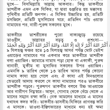
মুখে— বিসমিল্লাহি আল্লাহু আকবার। কিন্তু তাকবীরে
তাশরীক এমন এক যিকির, যা দ্বারা গুঞ্জরিত হয় মক্কাসহ
পৃথিবীর প্রতিটি জনপদ। এ যিকির উচ্চারিত হয়, প্রতিটি
মসজিদে, প্রতিটি মুসলিমের ঘরে; প্রতিদিন পাঁচ ওয়াক্ত
নামাযের পর, নারী-পুরুষ সকলের মুখে।
তাকবীরে তাশরীকের পুরো বাক্যজুড়ে রয়েছে
তাওহীদ, আল্লাহর বড়ত্ব ও প্রশংসা—
 أَكْبَرُ اللهُ أَكْبَرُ لَا إِلَهَ إِلّا اللهُ، وَاللهُ أَكْبَرُ اللهُ أَكْبَرُ وَلِلهِ الْحَمْدُ
৯ যিলহজ্ব ফজর হতে ১৩ যিলহজ্ব আসর পর্যন্ত মোট তেইশ
ওয়াক্তের নামাযের পর একবার করে তাকবীরে তাশরীক
বলা ওয়াজিব। জামাতে নামায পড়া হোক বা একাকী, পুরুষ
বানারী, মুকীম বা মুসাফির সকলের উপর ওয়াজিব।
এমনকি ৯ তারিখ থেকে ১৩ তারিখ আসর পর্যন্ত কোনো
নামায কাযা হয়ে গেলে এবং ঐ কাযা এই দিনগুলোর
ভেতরেই আদায় করলে সে কাযা নামাযের পরও তাকবীরে
তাশরীক পড়বে। পুরুষগণ তাকবীর বলবে উচ্চ আওয়াজে
আর নারীগণ নিম্নস্বরে। আসুন, গোনাহ থেকে বেঁচে থেকে এ
মাসের সম্মান রক্ষা করি। নেক আমলের মাধ্যমে এ মাসের
যথাযথ কদর করি। তাকবীর-তাসবীহ-যিকিরে প্রাণবন্ত করি
এ মাসকে। তাওবা-ইস্তিগফারের মাধ্যমে ধন্য হই ক্ষমা