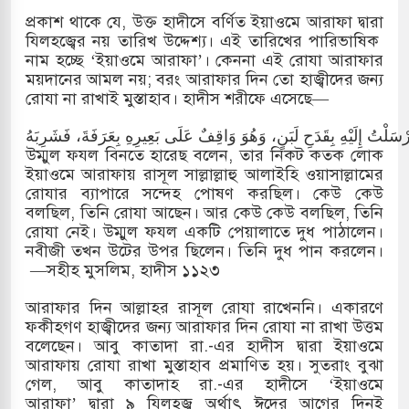
প্রকাশ থাকে যে, উক্ত হাদীসে বর্ণিত ইয়াওমে আরাফা দ্বারা
যিলহজ্বের নয় তারিখ উদ্দেশ্য। এই তারিখের পারিভাষিক
নাম হচ্ছে ‘ইয়াওমে আরাফা’। কেননা এই রোযা আরাফার
ময়দানের আমল নয়; বরং আরাফার দিন তো হাজ্বীদের জন্য
রোযা না রাখাই মুস্তাহাব। হাদীস শরীফে এসেছে—
لْتُ إِلَيْهِ بِقَدَحِ لَبَنٍ، وَهُوَ وَاقِفٌ عَلَى بَعِيرِهِ بِعَرَفَةَ، فَشَرِبَهُ
উম্মুল ফযল বিনতে হারেছ বলেন, তার নিকট কতক লোক
ইয়াওমে আরাফায় রাসূল সাল্লাল্লাহু আলাইহি ওয়াসাল্লামের
রোযার ব্যাপারে সন্দেহ পোষণ করছিল। কেউ কেউ
বলছিল, তিনি রোযা আছেন। আর কেউ কেউ বলছিল, তিনি
রোযা নেই। উম্মুল ফযল একটি পেয়ালাতে দুধ পাঠালেন।
নবীজী তখন উটের উপর ছিলেন। তিনি দুধ পান করলেন।
—সহীহ মুসলিম, হাদীস ১১২৩
আরাফার দিন আল্লাহর রাসূল রোযা রাখেননি। একারণে
ফকীহগণ হাজ্বীদের জন্য আরাফার দিন রোযা না রাখা উত্তম
বলেছেন। আবু কাতাদা রা.-এর হাদীস দ্বারা ইয়াওমে
আরাফায় রোযা রাখা মুস্তাহাব প্রমাণিত হয়। সুতরাং বুঝা
গেল, আবু কাতাদাহ রা.-এর হাদীসে ‘ইয়াওমে
আরাফা’ দ্বারা ৯ যিলহজ্ব অর্থাৎ ঈদের আগের দিনই