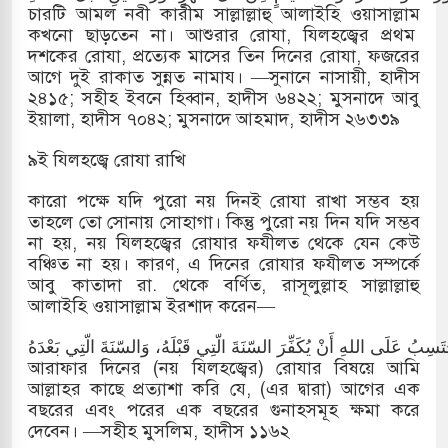
চারটি আমল নবী কারীম সাল্লাল্লাহু আলাইহি ওয়াসাল্লাম
কখনো ছাড়তেন না। আশুরার রোযা, যিলহজ্বের প্রথম
দশকের রোযা, প্রত্যেক মাসের তিন দিনের রোযা, ফজরের
আগে দুই রাকাত সুন্নত নামায। —সুনানে নাসায়ী, হাদীস
২৪১৫; সহীহ ইবনে হিব্বান, হাদীস ৬৪২২; মুসনাদে আবু
ইয়ালা, হাদীস ৭০৪২; মুসনাদে আহমাদ, হাদীস ২৬৩৩৯
৯ই যিলহজ্বে রোযা রাখি
কারো পক্ষে যদি পুরো নয় দিনই রোযা রাখা সম্ভব হয়
তাহলে তো সোনায় সোহাগা। কিন্তু পুরো নয় দিন যদি সম্ভব
না হয়, নয় যিলহজ্বের রোযার ফযীলত থেকে যেন কেউ
বঞ্চিত না হয়। কারণ, এ দিনের রোযার ফযীলত সম্পর্কে
আবু কাতাদা রা. থেকে বর্ণিত, রাসূলুল্লাহ সাল্লাল্লাহু
আলাইহি ওয়াসাল্লাম ইরশাদ করেন—
ْتَسِبُ عَلَى اللهِ أَنْ يُكَفِّرَ السّنَةَ الّتِي قَبْلَهُ، وَالسّنَةَ الّتِي بَعْدَهُ
আরাফার দিনের (নয় যিলহজ্বের) রোযার বিষয়ে আমি
আল্লাহর কাছে প্রত্যাশা করি যে, (এর দ্বারা) আগের এক
বছরের এবং পরের এক বছরের গুনাহসমূহ ক্ষমা করে
দেবেন। —সহীহ মুসলিম, হাদীস ১১৬২