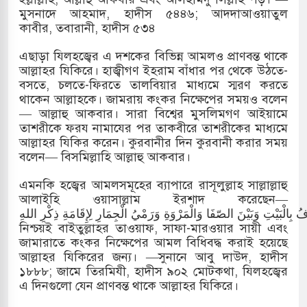
মুসনাদে আহমাদ, হাদীস ৫৪৪৬; আদদাআওয়াতুল
কাবীর, তবারানী, হাদীস ৫৩৪
এছাড়া যিলহজ্বের এ দশকের বিভিন্ন আমলও প্রাণবন্ত থাকে
আল্লাহর যিকিরে। হাজ্বীগণ ইহরাম বাঁধার পর থেকে উঠতে-
বসতে, চলতে-ফিরতে তালবিয়ার মাধ্যমে স্মরণ করতে
থাকেন আল্লাহকে। জামরায় কংকর নিক্ষেপের সময়ও বলেন
— আল্লাহু আকবার। সারা বিশ্বের মুসলিমগণ আইয়ামে
তাশরীকে ফরয নামাযের পর তাকবীরে তাশরীকের মাধ্যমে
আল্লাহর যিকির করেন। কুরবানীর দিন কুরবানী করার সময়
বলেন— বিসমিল্লাহি আল্লাহু আকবার।
এমনকি হজ্বের আমলসমূহের ব্যাপারে রাসূলুল্লাহ সাল্লাল্লাহু
আলাইহি ওয়াসাল্লাম ইরশাদ করেছেন—
ُ بِالْبَيْتِ وَبَيْنَ الصّفَا وَالْمَرْوَةِ وَرَمْيُ الْجِمَارِ لِإِقَامَةِ ذِكْرِ اللهِ
নিশ্চয়ই বাইতুল্লাহর তাওয়াফ, সাফা-মারওয়ার সায়ী এবং
জামারাতে কংকর নিক্ষেপের আমল বিধিবদ্ধ করাই হয়েছে
আল্লাহর যিকিরের জন্য। —সুনানে আবু দাউদ, হাদীস
১৮৮৮; জামে তিরমিযী, হাদীস ৯০২ মোটকথা, যিলহজ্বের
এ দিনগুলো যেন প্রাণবন্ত থাকে আল্লাহর যিকিরে।