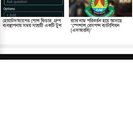
হোয়াটসঅ্যাপের পোল ফিচার: গ্রুপ
র‌্যাব নাম পরিবর্তন হয়ে আসছে
ব্যবস্থাপনায় সময় সাশ্রয়ী একটি টুল
‘স্পেশাল রেসপন্স ব্যাটালিয়ন
(এসআরবি)’
প্রকাশক ও সম্পাদকীয়
আমাদের সম্পর্কে
যোগাযোগ
তথ্য
সম্পাদকীয় নীতি
সংশোধন নীতি
গোপনীয়তা নীতি
লাইসেন্স নং: TRAD/DNCC/013106/2024 বার্তা বিভাগ:
news@kalerdiganta.com
অফিস:
info@kalerdiganta.com