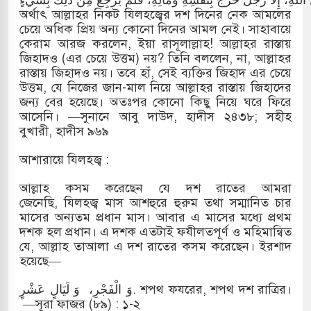
অর্থাৎ আল্লাহর নিকট যিলহজ্বের দশ দিনের নেক আমলের
চেয়ে অধিক প্রিয় অন্য কোনো দিনের আমল নেই। সাহাবায়ে
কেরাম আরজ করলেন, ইয়া রাসূলাল্লাহ! আল্লাহর রাস্তায়
জিহাদও (এর চেয়ে উত্তম) নয়? তিনি বললেন, না, আল্লাহর
রাস্তায় জিহাদও নয়। তবে হাঁ, সেই ব্যক্তির জিহাদ এর চেয়ে
উত্তম, যে নিজের জান-মাল নিয়ে আল্লাহর রাস্তায় জিহাদের
জন্য বের হয়েছে। অতঃপর কোনো কিছু নিয়ে ঘরে ফিরে
আসেনি। —সুনানে আবু দাউদ, হাদীস ২৪৩৮; সহীহ
বুখারী, হাদীস ৯৬৯
আশারায়ে যিলহজ্ব :
আল্লাহ কসম করেছেন যে দশ রাতের আমরা
জেনেছি, যিলহজ্ব মাস আশহুরে হুরুম তথা সম্মানিত চার
মাসের অন্যতম প্রধান মাস। আবার এ মাসের মধ্যে প্রথম
দশক হল প্রধান। এ দশক এতটাই ফযীলতপূর্ণ ও মহিমান্বিত
যে, আল্লাহ তাআলা এ দশ রাতের কসম করেছেন। ইরশাদ
হয়েছে—
وَ الْفَجْرِ، وَ لَيَالٍ عَشْرٍ. শপথ ফযরের, শপথ দশ রাত্রির।
—সূরা ফাজর (৮৯) : ১-২