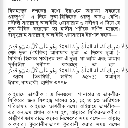
যিলহজ্বের দশকের মধ্যে ইয়াওমে আরাফা সবচেয়ে
গুরুত্বপূর্ণ। এ দিনে দুআ-যিকিরের গুরুত্ব আরও বেশি।
নবীজী সাল্লাল্লাহু আলাইহি ওয়াসাল্লাম ও নবীগণ এ দিনে যে
দুআ-যিকির করেছেন তা হাদীস শরীফে বর্ণিত হয়েছে।
রাসূলুল্লাহ সাল্লাল্লাহু আলাইহি ওয়াসাল্লাম ইরশাদ করেন—
وَحْدَهُ لَا شَرِيكَ لَهُ، لَهُ المُلْكُ وَلَهُ الحَمْدُ وَهُوَ عَلَى كُلِّ شَيْءٍ قَدِيرٌ
শ্রেষ্ঠ দুআ (-যিকির) আরাফার দুআ। এ দিনের দুআ (-
যিকির) হিসেবে সর্বোত্তম হল ঐ দুআ, যা আমি এবং আমার
পূর্ববতীর্ নবীগণ করেছেন। তা হল—
ْدَهُ لَا شَرِيكَ لَهُ، لَهُ المُلْكُ وَلَهُ الحَمْدُ وَهُوَ عَلَى كُلِّ شَيْءٍ قَدِيرٌ
—জামে তিরমিযী, হাদীস ৩৫৮৫; শুআবুল
ঈমান, বায়হাকী, হাদীস ৩৭৭৮
আইয়ামে তাশরীক : এ দিনগুলো পানাহার ও তাকবীর-
যিকিরের জন্য যিলহজ্ব মাসের ১১, ১২ ও ১৩ তারিখকে
পরিভাষায় আইয়ামে তাশরীক বলে। আইয়ামে তাশরীক—
এর অন্যতম প্রধান আমল হল, আল্লাহর যিকির-তাকবীর।
হাজ্বীগণ জামারাতে কংকর নিক্ষেপের সময় বলেন— আল্লাহু
আকবার। কুরবানীদাতাগণ কুরবানী করার সময় বলেন