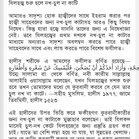
যিলহজ্ব শুরু হলে নখ-চুল না কাটি
আমারও সাদৃশ্য হোক হাজ্বীদের সাথে ইহরাম করার পর
হাজ্বী সাহেবদের জন্য নখ-চুল কাটাসহ আরও কিছু বিষয়
নিষেধ। কিন্তু যারা হজ্বে যাননি তাদের জন্য এ নিষেধাজ্ঞা
নেই। তবে যিলহজ্বের প্রথম দশকে নখ-চুল না কাটার
মাধ্যমে অন্যরাও সাদৃশ্য অবলম্বন করতে পারে হাজ্বী
সাহেবদের সাথে এবং লাভ করতে পারে বিশেষ ফযীলত।
হাদীস শরীফে এ আমলের ফযীলত বর্ণিত হয়েছে—
ْحِجّةِ، وَأَرَادَ أَحَدُكُمْ أَنْ يُضَحِّيَ، فَلْيُمْسِكْ عَنْ شَعْرِهِ وَأَظْفَارِهِ
উম্মে সালামা রা. থেকে বর্ণিত, নবী কারীম সাল্লাল্লাহু
আলাইহি ওয়াসাল্লাম বলেছেন, যখন যিলহজ্বের দশক শুরু
হবে তখন তোমাদের মধ্যে যে কুরবানী করবে সে যেন তার
চুল নখ না কাটে। —সহীহ মুসলিম, হাদীস ১৯৭৭; জামে
তিরমিযী, হাদীস ১৫২৩
এই হাদীসের উপর ভিত্তি করে ফকীহগণ কুরবানীকারীর
জন্য নখ-চুল না কাটাকে মুস্তাহাব বলেছেন। তাই যিলকদ
মাসেই চুল-নখ কেটে যিলহজে¦র জন্য প্রস্তুতি গ্রহণ করা
চাই। যাতে তা বেশি লম্বা হয়ে না যায়, যা সুন্নতের খেলাফ।
আর যে ব্যক্তি কুরবানী করবে না তার জন্য এ হুকুম প্রযোজ্য