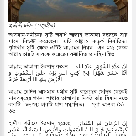
ষিণ কোরিয়ার বন্দি ২৫ শতাংশ বেড়েছে
ক বা না থাকুক, ইরানে একক সামরিক পদক্ষেপের
প্রতীকী ছবি- ( সংগৃহীত)
আসমান-যমীনের সৃষ্টি অবধি আল্লাহ তাআলা বছরকে বার
মাসে বিভক্ত করেছেন। এটি আল্লাহ কতৃর্ক নির্ধারিত।
ার বয়ান ও নামাজ পড়াবেন দেওবন্দের
পৃথিবীর সৃষ্টি থেকে এটিই আল্লাহর নিয়ম। এর মধ্য থেকে
আল্লাহ চারটি মাসকে করেছেন সম্মানিত ও মহিমান্বিত।
আল্লাহ তাআলা ইরশাদ করেন— اِنَّ عِدَّةَ الشُّهُوْرِ عِنْدَ اللهِ
ন জনপ্রিয় ভারতীয় সাংবাদিক ময়ূখ রঞ্জন
اثْنَا عَشَرَ شَهْرًا فِيْ كِتٰبِ اللهِ يَوْمَ خَلَقَ السَّمٰوٰتِ وَ
الْاَرْضَ مِنْهَاۤ اَرْبَعَةٌ حُرُمٌ.
আল্লাহ যেদিন আসমান যমীন সৃষ্টি করেছেন সেদিন থেকেই
স্ট আবেদন, বরগুনার এসআইয়ের বিরুদ্ধে
মাসসমূহের গণনা আল্লাহ তাআলার নিকট তাঁর বিধান মতে
বারটি। তন্মধ্যে চারটি মাস সম্মানিত। —সূরা তাওবা (৯) :
৩৬
তুন বাংলাদেশের পথচলার কেন্দ্র হবে: ড.
হাদীস শরীফে ইরশাদ হয়েছে— إِنّ الزّمَانَ قَدِ اسْتَدَارَ
كَهَيْئَتِهِ يَوْمَ خَلَقَ اللهُ السّمَوَاتِ وَالأَرْضَ، السّنَةُ اثْنَا عَشَرَ
شَهْرًا، مِنْهَا أَرْبَعَةٌ حُرُمٌ، ثَلاَثٌ مُتَوَالِيَاتٌ: ذُو القَعْدَةِ، وَذُو