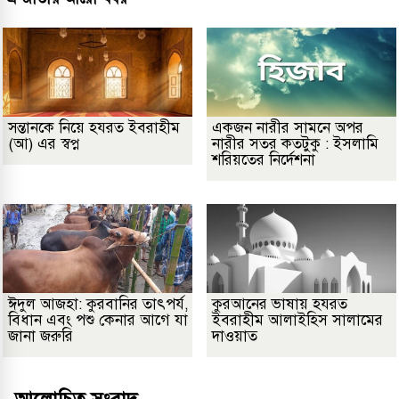
সন্তানকে নিয়ে হযরত ইবরাহীম
একজন নারীর সামনে অপর
(আ) এর স্বপ্ন
নারীর সতর কতটুকু : ইসলামি
শরিয়তের নির্দেশনা
ঈদুল আজহা: কুরবানির তাৎপর্য,
কুরআনের ভাষায় হযরত
বিধান এবং পশু কেনার আগে যা
ইবরাহীম আলাইহিস সালামের
জানা জরুরি
দাওয়াত