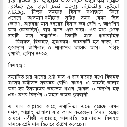
الحِجّةِ، وَالمُحَرّمُ، وَرَجَبُ مُضَرَ الّذِي بَيْنَ جُمَادَى،
াতে সৌদির বিনিয়োগের আহবান প্রধানমন্ত্রীর
وَشَعْبَانَ. নিশ্চয় সময়ের হিসাব যথাস্থানে ফিরে
এসেছে, আসমান-যমীনের সৃষ্টির সময় যেমন ছিল
াত্রদল ও ছাত্রলীগের আচরণ ইসরায়েলের
(কারণ, আরবরা মাস-বছরের হিসাব কম-বেশি ও আগপিছ
করে ফেলেছিল); বার মাসে এক বছর। এর মধ্য থেকে
চারটি মাস সম্মানিত। তিনটি মাস ধারাবাহিক
— যিলকদ, যিলহজ্ব, মুহাররম। আরেকটি হল রজব, যা
সরায়েলীরা,হাতছাড়ার ঝুঁকিতে জরুরি
জুমাদাল আখিরাহ ও শাবানের মাঝের মাস। —সহীহ
বুখারী, হাদীস ৪৬৬২
যিলহজ্ব :
ে ফুঁসে উঠেছে তিস্তা
সম্মানিত চার মাসের শ্রেষ্ঠ মাস এ চার মাসের মধ্যে যিলহজ্ব
মাসের ফযীলত সবচেয়ে বেশি। কারণ, এ মাসেই আদায়
করা হয় ইসলামের অন্যতম প্রধান রোকন ও নিদর্শন হজ্ব
এবং অপর নিদর্শন ও মহান আমল কুরবানী।
এ মাস আল্লাহর কাছে সম্মানিত। এতে রয়েছে এমন
দশক, আল্লাহ তাআলা যার কসম করেছেন। বিদায় হজ্বের
ভাষণে নবীজী সাল্লাল্লাহু আলাইহি ওয়াসাল্লাম যিলহজ্ব
মাসকে শ্রেষ্ঠ মাস হিসেবে উল্লেখ করেছেন।