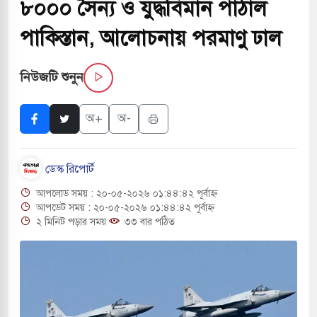
৮০০০ সৈন্য ও যুদ্ধবিমান পাঠাল
পরিবর্তন হয়ে আসছে ‘স্পেশাল রেসপন্স ব্যাটালিয়ন
পাকিস্তান, আলোচনায় পরমাণু ঢাল
নিউজটি শুনুন
 বাসের মুখোমুখি সংঘর্ষে ৯ জন নিহত
সচাপায় ৬ শ্রমিক নিহত, আহত ১৫
অ+
অ-
ে শব্দদূষণ নিয়ন্ত্রণে দেড় হাজার মসজিদ থেকে মাইক
ডেস্ক রিপোর্ট
আপলোড সময় : ২০-০৫-২০২৬ ০১:৪৪:৪২ পূর্বাহ্ন
ে বন্দুকধারীর গুলিতে শিক্ষক নিহত, হামলাকারীর আত্মহত্যা
আপডেট সময় : ২০-০৫-২০২৬ ০১:৪৪:৪২ পূর্বাহ্ন
২ মিনিট পড়ার সময়
৩৩ বার পঠিত
লে মধ্যপ্রাচ্যে ব্ল্যাকআউটের কঠোর হুঁশিয়ারি ইরানের
 বিমানবন্দরের নিরাপত্তা তল্লাশিতে ছাড় দেওয়া হবে না: