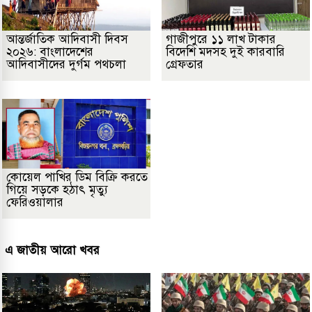
আন্তর্জাতিক আদিবাসী দিবস
গাজীপুরে ১১ লাখ টাকার
২০২৬: বাংলাদেশের
বিদেশি মদসহ দুই কারবারি
আদিবাসীদের দুর্গম পথচলা
গ্রেফতার
কোয়েল পাখির ডিম বিক্রি করতে
গিয়ে সড়কে হঠাৎ মৃত্যু
ফেরিওয়ালার
এ জাতীয় আরো খবর