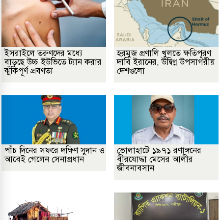
ইসরাইলে তরুণদের মধ্যে
হরমুজ প্রণালি খুলতে ক্ষতিপূরণ
বাড়ছে উচ্চ ইউভিতে ট্যান করার
দাবি ইরানের, উদ্বিগ্ন উপসাগরীয়
ঝুঁকিপূর্ণ প্রবণতা
দেশগুলো
পাঁচ দিনের সফরে দক্ষিণ সুদান ও
ভোলাহাটে ১৯৭১ রণাঙ্গনের
আবেই গেলেন সেনাপ্রধান
বীরযোদ্ধা মেসের আলীর
জীবনাবসান