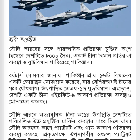
রাগারে দক্ষিণ কোরিয়ার বন্দি ২৫ শতাংশ বেড়েছে
্র পাশে থাকুক বা না থাকুক, ইরানে একক সামরিক পদক্ষেপের
ছবি: সংগৃহীত
কাররমে জুমার বয়ান ও নামাজ পড়াবেন দেওবন্দের
সৌদি আরবের সঙ্গে পারস্পরিক প্রতিরক্ষা চুক্তির অংশ
হিসেবে দেশটিতে ৮০০০ সৈন্য, একটি চীনা বিমান প্রতিরক্ষা
ব্যবস্থা ও যুদ্ধবিমান পাঠিয়েছে পাকিস্তান।
াংলা ছাড়লেন জনপ্রিয় ভারতীয় সাংবাদিক ময়ূখ রঞ্জন
রয়টার্স সোমবার জানায়, পাকিস্তান প্রায় ১৬টি বিমানের
একটি স্কোয়াড্রন মোতায়েন করেছে, যার বেশিরভাগই চীনের
সঙ্গে যৌথভাবে উৎপাদিত জেএফ-১৭ যুদ্ধবিমান। এছাড়াও,
দেশটি একটি চীনা এইচকিউ-৯ আকাশ প্রতিরক্ষা ব্যবস্থাও
শোন অ্যারেস্ট আবেদন, বরগুনার এসআইয়ের বিরুদ্ধে
মোতায়েন করেছে।
সৌদি আরবে অত্যাধুনিক চীনা অস্ত্রের উপস্থিতি দেশটিতে
পরিচালিত উচ্চ প্রযুক্তির মার্কিন ব্যবস্থার সাথে মিলে যায়।
তি জাদুঘর নতুন বাংলাদেশের পথচলার কেন্দ্র হবে: ড.
সৌদি আরবের কাছে প্যাট্রিয়ট এবং থাড আকাশ প্রতিরক্ষা
ব্যবস্থা রয়েছে। প্রকৃতপক্ষে, উপসাগরীয় অঞ্চলে প্যাট্রিয়ট