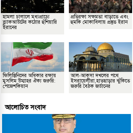
হামলা চালালে মধ্যপ্রাচ্যে
প্রতিরক্ষা সক্ষমতা বাড়াতে এবং
ব্ল্যাকআউটের কঠোর হুঁশিয়ারি
হুমকি মোকাবিলায় প্রস্তুত ইরান
ইরানের
ফিলিস্তিনিদের অধিকার রক্ষায়
আল-আকসা দখলের পথে
মুসলিম উম্মাহর ঐক্য জরুরি:
ইসরায়েলীরা,হাতছাড়ার ঝুঁকিতে
পেজেশকিয়ান
জরুরি বৈঠক জর্ডানের
আলোচিত সংবাদ