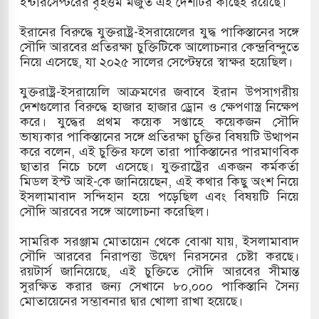
ইন্টারসেপ্টরের বৃহত্তম মজুত এই দেশটির কাছেই রয়েছে।
হ বিভিন্ন খাতে সৌদির বিনিয়োগের আহবান প্রধানমন্ত্রীর
ইরানের বিরুদ্ধে যুক্তরাষ্ট্র-ইসরায়েলের যুদ্ধ পাকিস্তানের সঙ্গে
সৌদি আরবের প্রতিরক্ষা চুক্তিটিকে আলোচনার কেন্দ্রবিন্দুতে
 হামলায় ছাত্রদল ও ছাত্রলীগের আচরণ ইসরায়েলের
নিয়ে এসেছে, যা ২০২৫ সালের সেপ্টেম্বরে স্বাক্ষর হয়েছিল।
যুক্তরাষ্ট্র-ইসরায়েলি আক্রমণের জবাবে ইরান উপসাগরীয়
দেশগুলোর বিরুদ্ধে হাজার হাজার ড্রোন ও ক্ষেপণাস্ত্র নিক্ষেপ
খলের পথে ইসরায়েলীরা,হাতছাড়ার ঝুঁকিতে জরুরি
করে। যুদ্ধের প্রথম কয়েক সপ্তাহে কয়েকজন সৌদি
ভাষ্যকার পাকিস্তানের সঙ্গে প্রতিরক্ষা চুক্তির বিষয়টি উত্থাপন
র
করে বলেন, এই চুক্তির ফলে তারা পাকিস্তানের পারমাণবিক
ছাতার নিচে চলে এসেছে। যুক্তরাষ্ট্রের একজন কর্মকর্তা
 ও পাহাড়ি ঢলে ফুঁসে উঠেছে তিস্তা
মিডল ইস্ট আই-কে জানিয়েছেন, এই কথার কিছু অংশ নিয়ে
ইসলামাবাদ সন্দিহান হয়ে পড়েছিল এবং বিষয়টি নিয়ে
সৌদি আরবের সঙ্গে আলোচনা করেছিল।
সামরিক সরঞ্জাম মোতায়েন থেকে বোঝা যায়, ইসলামাবাদ
সৌদি আরবের নিরাপত্তা উদ্বেগ নিরসনের চেষ্টা করছে।
রয়টার্স জানিয়েছে, এই চুক্তিতে সৌদি আরবের সীমান্ত
সুরক্ষিত করার জন্য সেখানে ৮০,০০০ পাকিস্তানি সৈন্য
মোতায়েনের সম্ভাবনার দ্বার খোলা রাখা হয়েছে।