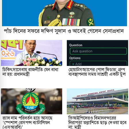
পাঁচ দিনের সফরে দক্ষিণ সুদান ও আবেই গেলেন সেনাপ্রধান
চিকিৎসাসেবায় রাজনীতি যেন বাধা
হোয়াটসঅ্যাপের পোল ফিচার: গ্রুপ
না হয়: প্রধানমন্ত্রী
ব্যবস্থাপনায় সময় সাশ্রয়ী একটি টুল
র‌্যাব নাম পরিবর্তন হয়ে আসছে
ভিআইপিদেরও বিমানবন্দরের
‘স্পেশাল রেসপন্স ব্যাটালিয়ন
নিরাপত্তা তল্লাশিতে ছাড় দেওয়া হবে
(এসআরবি)’
না: মন্ত্রী