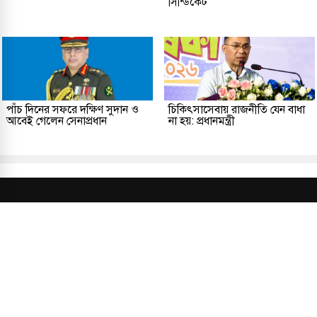
সিন্ডিকেট
পাঁচ দিনের সফরে দক্ষিণ সুদান ও
চিকিৎসাসেবায় রাজনীতি যেন বাধা
আবেই গেলেন সেনাপ্রধান
না হয়: প্রধানমন্ত্রী
প্রকাশক ও সম্পাদকীয়
আমাদের সম্পর্কে
যোগাযোগ
তথ্য
সম্পাদকীয় নীতি
সংশোধন নীতি
গোপনীয়তা নীতি
লাইসেন্স নং: TRAD/DNCC/013106/2024 বার্তা বিভাগ: