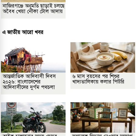
নাজিরগঞ্জে অনুমতি ছাড়াই চলছে
অবৈধ খেয়া নৌকা টোল আদায়
এ জাতীয় আরো খবর
আন্তর্জাতিক আদিবাসী দিবস
৬ মাস বয়সের পর শিশুর
২০২৬: বাংলাদেশের
খাদ্যতালিকায় কলার পিউরি
আদিবাসীদের দুর্গম পথচলা