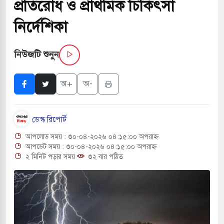
প্রতিরোধ ও প্রাথমিক চিকিৎসা
সরকারপ্রধান একসঙ্গে বসলে সমস্যার সমাধান সম্ভব:
নির্দেশিকা
নিউজটি শুনুন
 অনুমতি ছাড়াই চলছে অবৈধ খেয়া নৌকা টোল আদায়
অ+
অ-
রের কুলাউড়া সীমান্তে বিএসএফের গুলিতে বাংলাদেশি
ডেস্ক রিপোর্ট
দেওবন্দে ‘গঙ্গা জল’ ঢালার ঘোষণা হিন্দু রক্ষা দলের
আপলোড সময় : ৩০-০৪-২০২৬ ০৪:১৫:০০ অপরাহ্ন
রের কাছে দোয়া চাইলেন প্রধানমন্ত্রী তারেক রহমান
আপডেট সময় : ৩০-০৪-২০২৬ ০৪:১৫:০০ অপরাহ্ন
২ মিনিট পড়ার সময়
৩২ বার পঠিত
 সফরে দক্ষিণ সুদান ও আবেই গেলেন সেনাপ্রধান
র ফ্রি ব্যবহারকারীদের জন্য মেসেজ লিমিট তুলে নিল