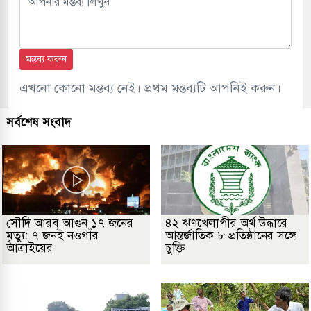
মন্তব্য করুন
এখনো কোনো মন্তব্য নেই। প্রথম মন্তব্যটি আপনিই করুন।
সর্বশেষ সংবাদ
সৌদি আরব আগুন ১৭ জনের
৪২ ঋণখেলাপীর অর্থ উদ্ধারে
মৃত্যু: ৭ জনই নওগাঁর
আন্তর্জাতিক ৮ প্রতিষ্ঠানের সঙ্গে
আত্রাইয়ের
চুক্তি