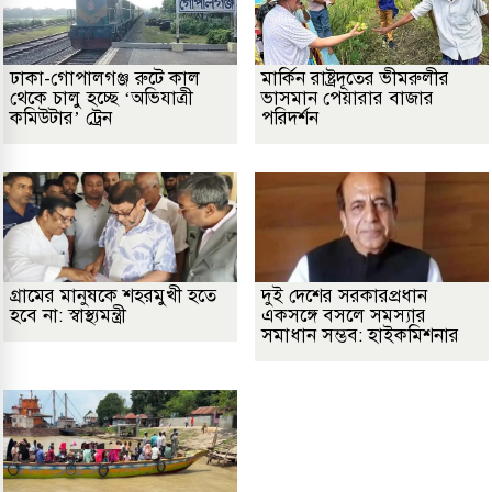
ঢাকা-গোপালগঞ্জ রুটে কাল
মার্কিন রাষ্ট্রদূতের ভীমরুলীর
থেকে চালু হচ্ছে ‘অভিযাত্রী
ভাসমান পেয়ারার বাজার
কমিউটার’ ট্রেন
পরিদর্শন
গ্রামের মানুষকে শহরমুখী হতে
দুই দেশের সরকারপ্রধান
হবে না: স্বাস্থ্যমন্ত্রী
একসঙ্গে বসলে সমস্যার
সমাধান সম্ভব: হাইকমিশনার