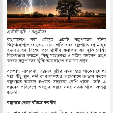
 পাকিস্তানি হাইকমিশনারের বাসভবনে আগুন, আইসিইউতে
পরিবর্তন হয়ে আসছে ‘স্পেশাল রেসপন্স ব্যাটালিয়ন
প্রতীকী ছবি- ( সংগৃহীত)
বাংলাদেশে বর্ষা মৌসুম এলেই বজ্রপাতের ঘটনা
উল্লেখযোগ্যভাবে বেড়ে যায়। প্রতি বছর বজ্রপাতে বহু মানুষ
 বাসের মুখোমুখি সংঘর্ষে ৯ জন নিহত
হতাহত হন, বিশেষ করে গ্রামীণ এলাকায় এর ঝুঁকি বেশি।
বিশেষজ্ঞরা বলছেন, কিছু সচেতনতা ও সঠিক পদক্ষেপ গ্রহণ
চাপায় ৬ শ্রমিক নিহত, আহত ১৫
করলে বজ্রপাতের ঝুঁকি অনেকাংশে কমানো সম্ভব।
 শব্দদূষণ নিয়ন্ত্রণে দেড় হাজার মসজিদ থেকে মাইক
বজ্রপাত সাধারণত বজ্রসহ বৃষ্টির সময় হয়ে থাকে। খোলা
মাঠ, উঁচু স্থান, নদী বা জলাশয়ের আশেপাশে অবস্থান করলে
বজ্রপাতে আক্রান্ত হওয়ার সম্ভাবনা বেশি থাকে। তাই এ
ধরনের পরিবেশে অবস্থান করার সময় সতর্ক থাকা অত্যন্ত
 বন্দুকধারীর গুলিতে শিক্ষক নিহত, হামলাকারীর আত্মহত্যা
জরুরি।
ে মধ্যপ্রাচ্যে ব্ল্যাকআউটের কঠোর হুঁশিয়ারি ইরানের
বজ্রপাত থেকে বাঁচতে করণীয়
 বিমানবন্দরের নিরাপত্তা তল্লাশিতে ছাড় দেওয়া হবে না:
১. আকাশে কালো মেঘ দেখা দিলে বা বজ্রপাত শুরু হলে