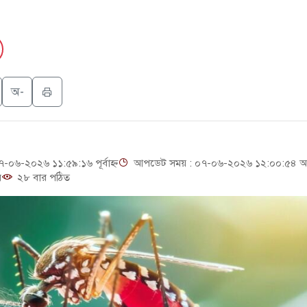
েস্ট আবেদন, বরগুনার এসআইয়ের বিরুদ্ধে ব্যবস্থা নেওয়া
ন খাতে সৌদির বিনিয়োগের আহবান প্রধানমন্ত্রীর
লের পথে ইসরায়েলীরা,হাতছাড়ার ঝুঁকিতে জরুরি বৈঠক জর্ডানের
অ-
পিটিআইয়ের আজ বিক্ষোভ
০৬-২০২৬ ১১:৫৯:১৬ পূর্বাহ্ন
আপডেট সময় : ০৭-০৬-২০২৬ ১২:০০:৫৪ অপ
়
২৮ বার পঠিত