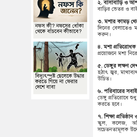
২. বাসাবাড়ি ও আশ
বাড়ির ভেতর ও বাই
৩. মশার কামড় থেকে
নফস কী? নফসের ধোঁকা
দিনের বেলাতেও ম
থেকে বাঁচবেন কীভাবে?
করুন।
৪. মশা প্রতিরোধক 
প্রয়োজনে মশা নিরোধ
৫. ডেঙ্গুর লক্ষণ দ
হঠাৎ জ্বর, মাথাব্যথ
বিদ্যুৎস্পৃষ্ট ছেলেকে উদ্ধার
উচিত।
করতে গিয়ে না ফেরার
দেশে বাবা
৬. পরিবারের সবা
ডেঙ্গু প্রতিরোধে 
করতে হবে।
৭. শিক্ষা প্রতিষ্ঠান
স্কুল, কলেজ, অফ
সচেতনতামূলক উদ্য