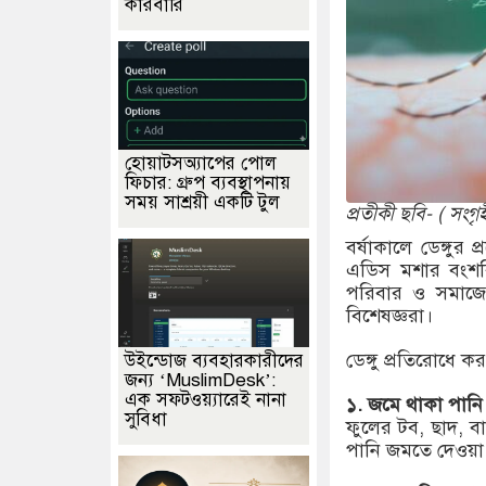
কারবারি
হোয়াটসঅ্যাপের পোল
ফিচার: গ্রুপ ব্যবস্থাপনায়
সময় সাশ্রয়ী একটি টুল
প্রতীকী ছবি- ( সংগৃ
বর্ষাকালে ডেঙ্গুর 
এডিস মশার বংশবিস্
পরিবার ও সমাজের
বিশেষজ্ঞরা।
ডেঙ্গু প্রতিরোধে 
উইন্ডোজ ব্যবহারকারীদের
জন্য ‘MuslimDesk’:
এক সফটওয়্যারেই নানা
১. জমে থাকা পানি
সুবিধা
ফুলের টব, ছাদ, বা
পানি জমতে দেওয়া 