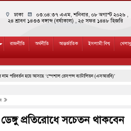
ঢাকা
০৩:০৪:৩৮ এএম
, শনিবার, ০৮ অগাস্ট ২০২৬ ,
২৪ শ্রাবণ ১৪৩৩ বঙ্গাব্দ (বর্ষাকাল)
, ২৫ সফর ১৪৪৮ হিজরি
রাজনীতি
অর্থনীতি
আন্তর্জাতিক
ইসলামী বিশ্ব
খেলাধ
বর্তন হয়ে আসছে ‘স্পেশাল রেসপন্স ব্যাটালিয়ন (এসআরবি)’
 ১৫
পশ্চিমবঙ্গে শব্দদূষণ নিয়ন্ত্রণে দেড় হাজার মসজিদ থেকে মাইক অপসা
পন
াচ্যে ব্ল্যাকআউটের কঠোর হুঁশিয়ারি ইরানের
রে দক্ষিণ কোরিয়ার বন্দি ২৫ শতাংশ বেড়েছে
 ডেঙ্গু প্রতিরোধে সচেতন থাকবেন
মে জুমার বয়ান ও নামাজ পড়াবেন দেওবন্দের মুহতামিম