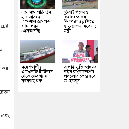
র‌্যাব নাম পরিবর্তন
ভিআইপিদেরও
হয়ে আসছে
বিমানবন্দরের
‘স্পেশাল রেসপন্স
নিরাপত্তা তল্লাশিতে
েষ্টা
ব্যাটালিয়ন
ছাড় দেওয়া হবে না:
(এসআরবি)’
মন্ত্রী
ুন।
মহেশখালীর
জুলাই স্মৃতি জাদুঘর
হণ করা
এলএনজি টার্মিনাল
নতুন বাংলাদেশের
থেকে ফের গ্যাস
পথচলার কেন্দ্র হবে:
সরবরাহ শুরু
ড. ইউনূস
সচেতন
া এবং