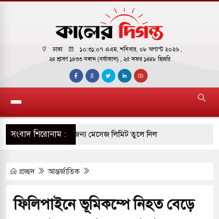
ঢাকা
১০:৩১:০৮ এএম
, শনিবার, ০৮ অগাস্ট ২০২৬ ,
২৪ শ্রাবণ ১৪৩৩ বঙ্গাব্দ (বর্ষাকাল)
, ২৫ সফর ১৪৪৮ হিজরি
সংবাদ শিরোনাম :
ির ফ্রি ব্যবহারকারীদের জন্য মেসেজ লিমিট তুলে নিল
প্রচ্ছদ
আন্তর্জাতিক
় পাকিস্তানি হাইকমিশনারের বাসভবনে আগুন, আইসিইউতে
ফিলিপাইনে ভূমিকম্পে নিহত বেড়ে
 পরিবর্তন হয়ে আসছে ‘স্পেশাল রেসপন্স ব্যাটালিয়ন