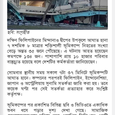
্র পাশে থাকুক বা না থাকুক, ইরানে একক সামরিক পদক্ষেপের
কাররমে জুমার বয়ান ও নামাজ পড়াবেন দেওবন্দের
ছবি: সংগৃহীত
দক্ষিণ ফিলিপাইনের মিন্দানাও দ্বীপের উপকূলে আঘাত হানা
৭ দশমিক ৮ মাত্রার শক্তিশালী ভূমিকম্পে নিহতের সংখ্যা
বাংলা ছাড়লেন জনপ্রিয় ভারতীয় সাংবাদিক ময়ূখ রঞ্জন
বেড়ে অন্তত ৩৫ জনে পৌঁছেছে। এ ঘটনায় আহত হয়েছেন
কমপক্ষে ১৩৪ জন। পাশাপাশি প্রায় ১০ হাজার পরিবার
বাস্তুচ্যুত হয়েছে বলে দেশটির কর্মকর্তারা জানিয়েছেন।
 শোন অ্যারেস্ট আবেদন, বরগুনার এসআইয়ের বিরুদ্ধে
সোমবার স্থানীয় সময় সকাল ৭টা ৩৭ মিনিটে ভূমিকম্পটি
আঘাত হানে। কম্পনের পরপরই ফিলিপাইন, ইন্দোনেশিয়া,
জাপান ও অস্ট্রেলিয়ায় সুনামি সতর্কতা জারি করা হয়। তবে
কয়েক ঘণ্টা পর সেই সতর্কতা প্রত্যাহার করে সংশ্লিষ্ট
তি জাদুঘর নতুন বাংলাদেশের পথচলার কেন্দ্র হবে: ড.
কর্তৃপক্ষ।
ভূমিকম্পের পর প্রকাশিত বিভিন্ন ছবি ও ভিডিওতে একাধিক
ভবন ধসে পড়ার দৃশ্য দেখা গেছে। সামাজিক
সহ বিভিন্ন খাতে সৌদির বিনিয়োগের আহবান প্রধানমন্ত্রীর