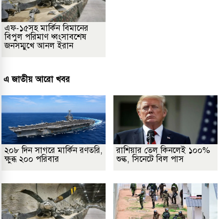
এফ-১৫সহ মার্কিন বিমানের
বিপুল পরিমাণ ধ্বংসাবশেষ
জনসম্মুখে আনল ইরান
এ জাতীয় আরো খবর
২০৮ দিন সাগরে মার্কিন রণতরি,
রাশিয়ার তেল কিনলেই ১০০%
ক্ষুব্ধ ২০০ পরিবার
শুল্ক, সিনেটে বিল পাস