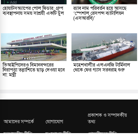
হোয়াটসঅ্যাপের পোল ফিচার: গ্রুপ
র‌্যাব নাম পরিবর্তন হয়ে আসছে
ব্যবস্থাপনায় সময় সাশ্রয়ী একটি টুল
‘স্পেশাল রেসপন্স ব্যাটালিয়ন
(এসআরবি)’
ভিআইপিদেরও বিমানবন্দরের
মহেশখালীর এলএনজি টার্মিনাল
নিরাপত্তা তল্লাশিতে ছাড় দেওয়া হবে
থেকে ফের গ্যাস সরবরাহ শুরু
না: মন্ত্রী
প্রকাশক ও সম্পাদকীয়
আমাদের সম্পর্কে
যোগাযোগ
তথ্য
সম্পাদকীয় নীতি
সংশোধন নীতি
গোপনীয়তা নীতি