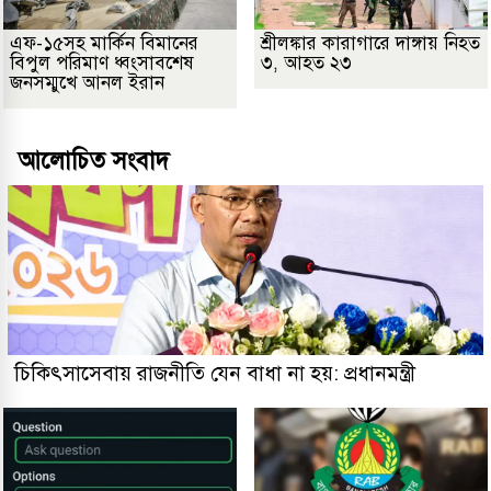
এফ-১৫সহ মার্কিন বিমানের
শ্রীলঙ্কার কারাগারে দাঙ্গায় নিহত
বিপুল পরিমাণ ধ্বংসাবশেষ
৩, আহত ২৩
জনসম্মুখে আনল ইরান
আলোচিত সংবাদ
চিকিৎসাসেবায় রাজনীতি যেন বাধা না হয়: প্রধানমন্ত্রী