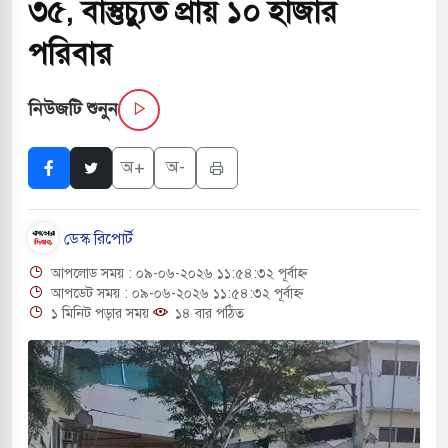
৩৫, বাস্তুচ্যুত প্রায় ১০ হাজার
পরিবার
ই বাসের মুখোমুখি সংঘর্ষে ৯ জন নিহত
নিউজটি শুনুন
সচাপায় ৬ শ্রমিক নিহত, আহত ১৫
ে শব্দদূষণ নিয়ন্ত্রণে দেড় হাজার মসজিদ থেকে মাইক
অ+
অ-
ডেস্ক রিপোর্ট
ে বন্দুকধারীর গুলিতে শিক্ষক নিহত, হামলাকারীর আত্মহত্যা
আপলোড সময় : ০৯-০৬-২০২৬ ১১:৫৪:৩২ পূর্বাহ্ন
লে মধ্যপ্রাচ্যে ব্ল্যাকআউটের কঠোর হুঁশিয়ারি ইরানের
আপডেট সময় : ০৯-০৬-২০২৬ ১১:৫৪:৩২ পূর্বাহ্ন
১ মিনিট পড়ার সময়
১৪ বার পঠিত
ও বিমানবন্দরের নিরাপত্তা তল্লাশিতে ছাড় দেওয়া হবে না:
ারাগারে দক্ষিণ কোরিয়ার বন্দি ২৫ শতাংশ বেড়েছে