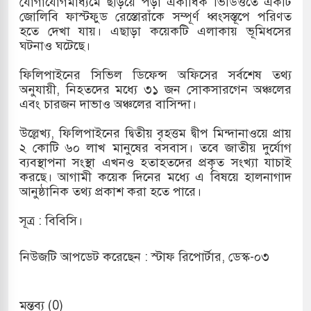
যোগাযোগমাধ্যমে ছড়িয়ে পড়া একাধিক ভিডিওতে একটি
জোলিবি ফাস্টফুড রেস্তোরাঁকে সম্পূর্ণ ধ্বংসস্তূপে পরিণত
 হামলায় ছাত্রদল ও ছাত্রলীগের আচরণ ইসরায়েলের
হতে দেখা যায়। এছাড়া কয়েকটি এলাকায় ভূমিধসের
ঘটনাও ঘটেছে।
ফিলিপাইনের সিভিল ডিফেন্স অফিসের সর্বশেষ তথ্য
খলের পথে ইসরায়েলীরা,হাতছাড়ার ঝুঁকিতে জরুরি
অনুযায়ী, নিহতদের মধ্যে ৩১ জন সোকসারগেন অঞ্চলের
এবং চারজন দাভাও অঞ্চলের বাসিন্দা।
র
উল্লেখ্য, ফিলিপাইনের দ্বিতীয় বৃহত্তম দ্বীপ মিন্দানাওয়ে প্রায়
 ও পাহাড়ি ঢলে ফুঁসে উঠেছে তিস্তা
২ কোটি ৬০ লাখ মানুষের বসবাস। তবে জাতীয় দুর্যোগ
ব্যবস্থাপনা সংস্থা এখনও হতাহতদের প্রকৃত সংখ্যা যাচাই
ের মুক্তির দাবিতে পাকিস্তানজুড়ে পিটিআইয়ের আজ
করছে। আগামী কয়েক দিনের মধ্যে এ বিষয়ে হালনাগাদ
আনুষ্ঠানিক তথ্য প্রকাশ করা হতে পারে।
সূত্র : বিবিসি।
নিউজটি আপডেট করেছেন : স্টাফ রিপোর্টার, ডেস্ক-০৩
মন্তব্য (0)