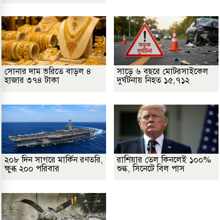
সোনার দাম ভরিতে বাড়ল ৪
সাড়ে ৬ বছরে মোটরসাইকেল
হাজার ৩৭৪ টাকা
দুর্ঘটনায় নিহত ১৫,৭১২
২০৮ দিন সাগরে মার্কিন রণতরি,
রাশিয়ার তেল কিনলেই ১০০%
ক্ষুব্ধ ২০০ পরিবার
শুল্ক, সিনেটে বিল পাস