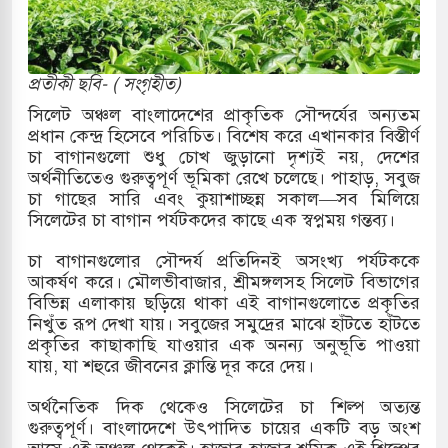
্র পাশে থাকুক বা না থাকুক, ইরানে একক সামরিক পদক্ষেপের
প্রতীকী ছবি- ( সংগৃহীত)
োকাররমে জুমার বয়ান ও নামাজ পড়াবেন দেওবন্দের
সিলেট অঞ্চল বাংলাদেশের প্রাকৃতিক সৌন্দর্যের অন্যতম
প্রধান কেন্দ্র হিসেবে পরিচিত। বিশেষ করে এখানকার বিস্তীর্ণ
চা বাগানগুলো শুধু চোখ জুড়ানো দৃশ্যই নয়, দেশের
অর্থনীতিতেও গুরুত্বপূর্ণ ভূমিকা রেখে চলেছে। পাহাড়, সবুজ
বাংলা ছাড়লেন জনপ্রিয় ভারতীয় সাংবাদিক ময়ূখ রঞ্জন
চা গাছের সারি এবং কুয়াশাচ্ছন্ন সকাল—সব মিলিয়ে
সিলেটের চা বাগান পর্যটকদের কাছে এক স্বপ্নময় গন্তব্য।
চা বাগানগুলোর সৌন্দর্য প্রতিদিনই অসংখ্য পর্যটককে
 শোন অ্যারেস্ট আবেদন, বরগুনার এসআইয়ের বিরুদ্ধে
আকর্ষণ করে। মৌলভীবাজার, শ্রীমঙ্গলসহ সিলেট বিভাগের
বিভিন্ন এলাকায় ছড়িয়ে থাকা এই বাগানগুলোতে প্রকৃতির
নিখুঁত রূপ দেখা যায়। সবুজের সমুদ্রের মাঝে হাঁটতে হাঁটতে
প্রকৃতির কাছাকাছি যাওয়ার এক অনন্য অনুভূতি পাওয়া
ৃতি জাদুঘর নতুন বাংলাদেশের পথচলার কেন্দ্র হবে: ড.
যায়, যা শহুরে জীবনের ক্লান্তি দূর করে দেয়।
অর্থনৈতিক দিক থেকেও সিলেটের চা শিল্প অত্যন্ত
গুরুত্বপূর্ণ। বাংলাদেশে উৎপাদিত চায়ের একটি বড় অংশ
সহ বিভিন্ন খাতে সৌদির বিনিয়োগের আহবান প্রধানমন্ত্রীর