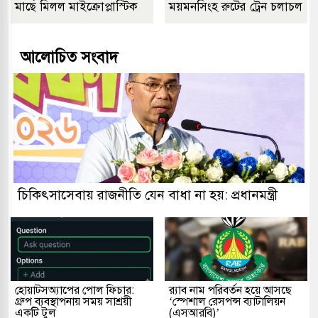
মাছে মিলল মাইক্রোপ্লাস্টিক
ময়মনসিংহ রুটের ট্রেন চলাচল
আলোচিত সংবাদ
চিকিৎসাসেবায় রাজনীতি যেন বাধা না হয়: প্রধানমন্ত্রী
হোয়াটসঅ্যাপের পোল ফিচার:
র‌্যাব নাম পরিবর্তন হয়ে আসছে
গ্রুপ ব্যবস্থাপনায় সময় সাশ্রয়ী
‘স্পেশাল রেসপন্স ব্যাটালিয়ন
একটি টুল
(এসআরবি)’