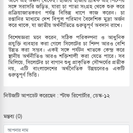
আসে এই অঞ্চল থেকেই। হাজার হাজার শ্রমিক এই শিল্পের
সঙ্গে সরাসরি জড়িত, যারা চা পাতা সংগ্রহ থেকে শুরু করে
ে হামলায় ছাত্রদল ও ছাত্রলীগের আচরণ ইসরায়েলের
প্রক্রিয়াজাতকরণ পর্যন্ত বিভিন্ন ধাপে কাজ করেন। চা
রপ্তানির মাধ্যমে দেশ বিপুল পরিমাণ বৈদেশিক মুদ্রা অর্জন
করে থাকে, যা জাতীয় অর্থনীতিতে গুরুত্বপূর্ণ অবদান রাখে।
দখলের পথে ইসরায়েলীরা,হাতছাড়ার ঝুঁকিতে জরুরি
বিশেষজ্ঞরা মনে করেন, সঠিক পরিকল্পনা ও আধুনিক
প্রযুক্তি ব্যবহার করা গেলে সিলেটের চা শিল্প আরও বেশি
র
উন্নত করা সম্ভব। একই সঙ্গে পর্যটন খাতকে কেন্দ্র করে
স্থানীয় অর্থনীতিও আরও শক্তিশালী করা যেতে পারে। সব
ি ও পাহাড়ি ঢলে ফুঁসে উঠেছে তিস্তা
মিলিয়ে, সিলেটের চা বাগান শুধু প্রাকৃতিক সৌন্দর্যের প্রতীক
নয়, এটি বাংলাদেশের অর্থনৈতিক উন্নয়নেরও একটি
ের মুক্তির দাবিতে পাকিস্তানজুড়ে পিটিআইয়ের আজ
গুরুত্বপূর্ণ ভিত্তি।
নিউজটি আপডেট করেছেন : স্টাফ রিপোর্টার, ডেস্ক-১২
মন্তব্য (0)