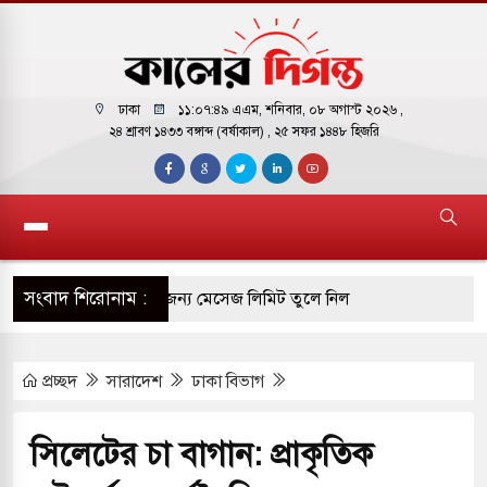
ঢাকা
১১:০৭:৫০ এএম
, শনিবার, ০৮ অগাস্ট ২০২৬ ,
২৪ শ্রাবণ ১৪৩৩ বঙ্গাব্দ (বর্ষাকাল)
, ২৫ সফর ১৪৪৮ হিজরি
সংবাদ শিরোনাম :
টির ফ্রি ব্যবহারকারীদের জন্য মেসেজ লিমিট তুলে নিল
প্রচ্ছদ
সারাদেশ
ঢাকা বিভাগ
় পাকিস্তানি হাইকমিশনারের বাসভবনে আগুন, আইসিইউতে
সিলেটের চা বাগান: প্রাকৃতিক
 পরিবর্তন হয়ে আসছে ‘স্পেশাল রেসপন্স ব্যাটালিয়ন