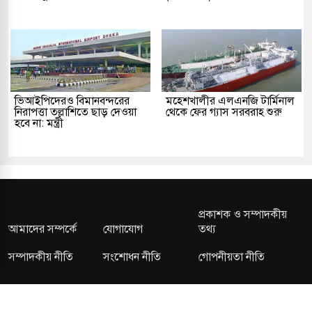
ভিআইপিদেরও বিমানবন্দরের
মহেশখালীর এলএনজি টার্মিনাল
নিরাপত্তা তল্লাশিতে ছাড় দেওয়া
থেকে ফের গ্যাস সরবরাহ শুরু
হবে না: মন্ত্রী
প্রকাশক ও সম্পাদকীয়
আমাদের সম্পর্কে
যোগাযোগ
তথ্য
সম্পাদকীয় নীতি
সংশোধন নীতি
গোপনীয়তা নীতি
লাইসেন্স নং: TRAD/DNCC/013106/2024 বার্তা বিভাগ: