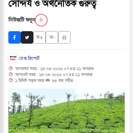
সৌন্দর্য ও অর্থনৈতিক গুরুত্ব
নিউজটি শুনুন
ই বাসের মুখোমুখি সংঘর্ষে ৯ জন নিহত
াসচাপায় ৬ শ্রমিক নিহত, আহত ১৫
অ+
অ-
ে শব্দদূষণ নিয়ন্ত্রণে দেড় হাজার মসজিদ থেকে মাইক
ডেস্ক রিপোর্ট
আপলোড সময় : ১৪-০৪-২০২৬ ০৭:৪৩:২১ অপরাহ্ন
ে বন্দুকধারীর গুলিতে শিক্ষক নিহত, হামলাকারীর আত্মহত্যা
আপডেট সময় : ১৪-০৪-২০২৬ ০৭:৪৩:২১ অপরাহ্ন
১ মিনিট পড়ার সময়
৬৮ বার পঠিত
লে মধ্যপ্রাচ্যে ব্ল্যাকআউটের কঠোর হুঁশিয়ারি ইরানের
ও বিমানবন্দরের নিরাপত্তা তল্লাশিতে ছাড় দেওয়া হবে না:
ারাগারে দক্ষিণ কোরিয়ার বন্দি ২৫ শতাংশ বেড়েছে