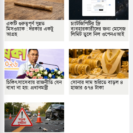
একটি গুরুত্বপূর্ণ সুন্নত
চ্যাটজিপিটির ফ্রি
মিসওয়াক : দরকার একটু
ব্যবহারকারীদের জন্য মেসেজ
আগ্রহ
লিমিট তুলে নিল ওপেনএআই
চিকিৎসাসেবায় রাজনীতি যেন
সোনার দাম ভরিতে বাড়ল ৪
বাধা না হয়: প্রধানমন্ত্রী
হাজার ৩৭৪ টাকা