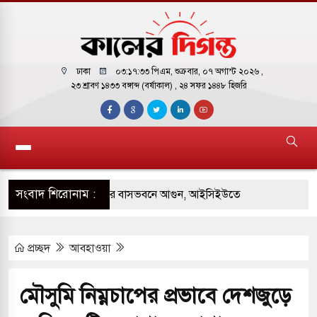
ঢাকা
০৩:১৭:৩৪ পিএম
, শুক্রবার, ০৭ অগাস্ট ২০২৬ ,
২৩ শ্রাবণ ১৪৩৩ বঙ্গাব্দ (বর্ষাকাল)
, ২৪ সফর ১৪৪৮ হিজরি
সংবাদ শিরোনাম :
় পাকিস্তানি হাইকমিশনারের বাসভবনে আগুন, আইসিইউতে
প্রচ্ছদ
আবহাওয়া
 পরিবর্তন হয়ে আসছে ‘স্পেশাল রেসপন্স ব্যাটালিয়ন
মৌসুমি নিম্নচাপের প্রভাবে দেশজুড়ে
ই বাসের মুখোমুখি সংঘর্ষে ৯ জন নিহত