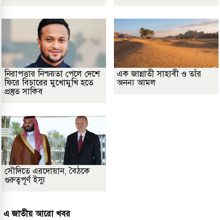
নিরাপত্তার নিশ্চয়তা পেলে দেশে
এক জান্নাতী সাহাবী ও তাঁর
ফিরে বিচারের মুখোমুখি হতে
অনন্য আমল
প্রস্তুত সাকিব
সৌদিতে এরদোয়ান, বৈঠকে
গুরুত্বপূর্ণ ইস্যু
এ জাতীয় আরো খবর