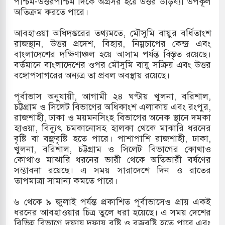
পশ্চিম-উত্তরপশ্চিম দিকে অগ্রসর হয়ে উত্তর উড়িষ্যা উপকূল
অতিক্রম করতে পারে।
দখলের পথে ইসরায়েলীরা,হাতছাড়ার ঝুঁকিতে জরুরি
আবহাওয়া অধিদপ্তরের তথ্যমতে, মৌসুমি বায়ুর বর্ধিতাংশ
র
রাজস্থান, উত্তর প্রদেশ, বিহার, নিম্নচাপের কেন্দ্র এবং
বাংলাদেশের দক্ষিণাঞ্চল হয়ে আসাম পর্যন্ত বিস্তৃত রয়েছে।
ি ও পাহাড়ি ঢলে ফুঁসে উঠেছে তিস্তা
বর্তমানে বাংলাদেশের ওপর মৌসুমি বায়ু সক্রিয় এবং উত্তর
বঙ্গোপসাগরের অন্যত্র তা প্রবল অবস্থায় রয়েছে।
ের মুক্তির দাবিতে পাকিস্তানজুড়ে পিটিআইয়ের আজ
পূর্বাভাস অনুযায়ী, আগামী ২৪ ঘণ্টায় খুলনা, বরিশাল,
চট্টগ্রাম ও সিলেট বিভাগের অধিকাংশ এলাকায় এবং রংপুর,
রাজশাহী, ঢাকা ও ময়মনসিংহ বিভাগের অনেক স্থানে দমকা
উত্তর কোরিয়ার ক্ষেপণাস্ত্র ইউনিট মোতায়েন করা হয়েছে:
হাওয়া, বিদ্যুৎ চমকানোসহ হালকা থেকে মাঝারি ধরনের
বৃষ্টি বা বজ্রবৃষ্টি হতে পারে। পাশাপাশি রাজশাহী, ঢাকা,
খুলনা, বরিশাল, চট্টগ্রাম ও সিলেট বিভাগের কোথাও
কোথাও মাঝারি ধরনের ভারী থেকে অতিভারী বর্ষণের
সম্ভাবনা রয়েছে। এ সময় সারাদেশে দিন ও রাতের
তাপমাত্রা সামান্য কমতে পারে।
৬ থেকে ৯ জুলাই পর্যন্ত প্রকাশিত পূর্বাভাসেও প্রায় একই
ধরনের আবহাওয়ার চিত্র তুলে ধরা হয়েছে। এ সময় দেশের
বিভিন্ন বিভাগে দফায় দফায় বৃষ্টি ও বজ্রবৃষ্টি হতে পারে এবং