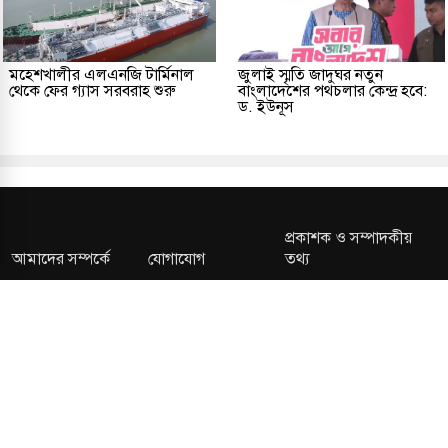
মহেশখালীর এলএনজি টার্মিনাল
জুলাই স্মৃতি জাদুঘর নতুন
থেকে ফের গ্যাস সরবরাহ শুরু
বাংলাদেশের পথচলার কেন্দ্র হবে:
ড. ইউনূস
প্রকাশক ও সম্পাদকীয়
আমাদের সম্পর্কে
যোগাযোগ
তথ্য
সম্পাদকীয় নীতি
সংশোধন নীতি
গোপনীয়তা নীতি
লাইসেন্স নং: TRAD/DNCC/013106/2024 বার্তা বিভাগ:
news@kalerdiganta.com
অফিস:
info@kalerdiganta.com