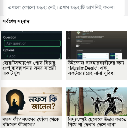
এখনো কোনো মন্তব্য নেই। প্রথম মন্তব্যটি আপনিই করুন।
সর্বশেষ সংবাদ
হোয়াটসঅ্যাপের পোল ফিচার:
উইন্ডোজ ব্যবহারকারীদের জন্য
গ্রুপ ব্যবস্থাপনায় সময় সাশ্রয়ী
‘MuslimDesk’: এক
একটি টুল
সফটওয়্যারেই নানা সুবিধা
নফস কী? নফসের ধোঁকা থেকে
বিদ্যুৎস্পৃষ্ট ছেলেকে উদ্ধার করতে
বাঁচবেন কীভাবে?
গিয়ে না ফেরার দেশে বাবা