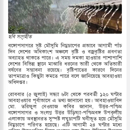
োকাররমে জুমার বয়ান ও নামাজ পড়াবেন দেওবন্দের
বাংলা ছাড়লেন জনপ্রিয় ভারতীয় সাংবাদিক ময়ূখ রঞ্জন
ছবি সংগৃহীত
বঙ্গোপসাগরে সৃষ্ট মৌসুমি নিম্নচাপের প্রভাবে আগামী পাঁচ
দিন দেশের অধিকাংশ অঞ্চলে বৃষ্টি ও বজ্রবৃষ্টির প্রবণতা
 শোন অ্যারেস্ট আবেদন, বরগুনার এসআইয়ের বিরুদ্ধে
অব্যাহত থাকতে পারে। এ সময় দমকা হাওয়ার পাশাপাশি
দেশের বিভিন্ন স্থানে মাঝারি ধরনের ভারী থেকে অতিভারী
বর্ষণের সম্ভাবনা রয়েছে। বৃষ্টিপাতের কারণে দিনের
তাপমাত্রাও কিছুটা কমতে পারে বলে জানিয়েছে আবহাওয়া
তি জাদুঘর নতুন বাংলাদেশের পথচলার কেন্দ্র হবে: ড.
অধিদপ্তর।
রোববার (৫ জুলাই) সন্ধ্যা ৬টা থেকে পরবর্তী ১২০ ঘণ্টার
আবহাওয়ার পূর্বাভাসে এ তথ্য জানানো হয়। আবহাওয়াবিদ
সহ বিভিন্ন খাতে সৌদির বিনিয়োগের আহবান প্রধানমন্ত্রীর
মো. তরিফুল নেওয়াজ কবির জানান, উত্তর-পশ্চিম
বঙ্গোপসাগর ও সংলগ্ন উত্তর উড়িষ্যা-পশ্চিমবঙ্গ উপকূলীয়
 হামলায় ছাত্রদল ও ছাত্রলীগের আচরণ ইসরায়েলের
এলাকায় অবস্থানরত সুস্পষ্ট লঘুচাপটি ঘনীভূত হয়ে মৌসুমি
নিম্নচাপে পরিণত হয়েছে। এটি আগামী ২৪ ঘণ্টার মধ্যে