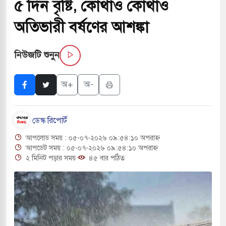
৫ দিন বৃষ্টি, কোথাও কোথাও
সচাপায় ৬ শ্রমিক নিহত, আহত ১৫
অতিভারী বর্ষণের আশঙ্কা
ে শব্দদূষণ নিয়ন্ত্রণে দেড় হাজার মসজিদ থেকে মাইক
নিউজটি শুনুন
ে বন্দুকধারীর গুলিতে শিক্ষক নিহত, হামলাকারীর আত্মহত্যা
অ+
অ-
লে মধ্যপ্রাচ্যে ব্ল্যাকআউটের কঠোর হুঁশিয়ারি ইরানের
ডেস্ক রিপোর্ট
ও বিমানবন্দরের নিরাপত্তা তল্লাশিতে ছাড় দেওয়া হবে না:
আপলোড সময় : ০৫-০৭-২০২৬ ০৯:৫৪:১০ অপরাহ্ন
আপডেট সময় : ০৫-০৭-২০২৬ ০৯:৫৪:১০ অপরাহ্ন
২ মিনিট পড়ার সময়
৪৫ বার পঠিত
ারাগারে দক্ষিণ কোরিয়ার বন্দি ২৫ শতাংশ বেড়েছে
্র পাশে থাকুক বা না থাকুক, ইরানে একক সামরিক পদক্ষেপের