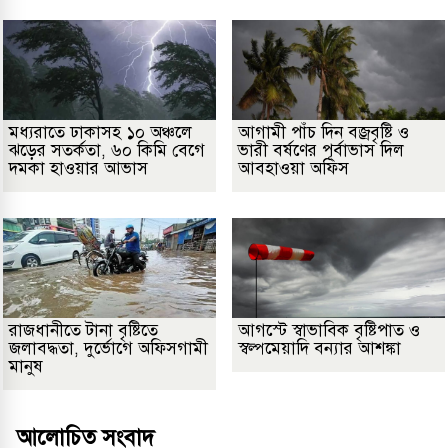
মধ্যরাতে ঢাকাসহ ১০ অঞ্চলে
আগামী পাঁচ দিন বজ্রবৃষ্টি ও
ঝড়ের সতর্কতা, ৬০ কিমি বেগে
ভারী বর্ষণের পূর্বাভাস দিল
দমকা হাওয়ার আভাস
আবহাওয়া অফিস
রাজধানীতে টানা বৃষ্টিতে
আগস্টে স্বাভাবিক বৃষ্টিপাত ও
জলাবদ্ধতা, দুর্ভোগে অফিসগামী
স্বল্পমেয়াদি বন্যার আশঙ্কা
মানুষ
আলোচিত সংবাদ