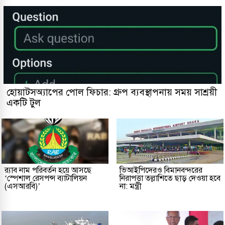
হোয়াটসঅ্যাপের পোল ফিচার: গ্রুপ ব্যবস্থাপনায় সময় সাশ্রয়ী
একটি টুল
র‌্যাব নাম পরিবর্তন হয়ে আসছে
ভিআইপিদেরও বিমানবন্দরের
‘স্পেশাল রেসপন্স ব্যাটালিয়ন
নিরাপত্তা তল্লাশিতে ছাড় দেওয়া হবে
(এসআরবি)’
না: মন্ত্রী