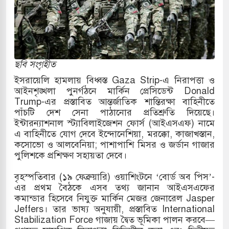
ারাগারে দক্ষিণ কোরিয়ার বন্দি ২৫ শতাংশ বেড়েছে
্র পাশে থাকুক বা না থাকুক, ইরানে একক সামরিক পদক্ষেপের
ছবি সংগৃহীত
কাররমে জুমার বয়ান ও নামাজ পড়াবেন দেওবন্দের
ইসরায়েলি হামলায় বিধ্বস্ত Gaza Strip-এ নিরাপত্তা ও
আইনশৃঙ্খলা পুনর্গঠনে মার্কিন প্রেসিডেন্ট Donald
Trump-এর প্রস্তাবিত আন্তর্জাতিক শান্তিরক্ষা বাহিনীতে
পাঁচটি দেশ সেনা পাঠানোর প্রতিশ্রুতি দিয়েছে।
বাংলা ছাড়লেন জনপ্রিয় ভারতীয় সাংবাদিক ময়ূখ রঞ্জন
ইন্টারন্যাশনাল স্ট্যাবিলাইজেশন ফোর্স (আইএসএফ) নামে
এ বাহিনীতে যোগ দেবে ইন্দোনেশিয়া, মরক্কো, কাজাখস্তান,
কসোভো ও আলবেনিয়া; পাশাপাশি মিসর ও জর্ডান গাজার
পুলিশকে প্রশিক্ষণ সহায়তা দেবে।
 শোন অ্যারেস্ট আবেদন, বরগুনার এসআইয়ের বিরুদ্ধে
বৃহস্পতিবার (১৯ ফেব্রুয়ারি) ওয়াশিংটনে ‘বোর্ড অব পিস’-
এর প্রথম বৈঠকে এসব তথ্য জানান আইএসএফের
কমান্ডার হিসেবে নিযুক্ত মার্কিন মেজর জেনারেল Jasper
তি জাদুঘর নতুন বাংলাদেশের পথচলার কেন্দ্র হবে: ড.
Jeffers। তার ভাষ্য অনুযায়ী, প্রস্তাবিত International
Stabilization Force গাজায় দ্বৈত ভূমিকা পালন করবে—