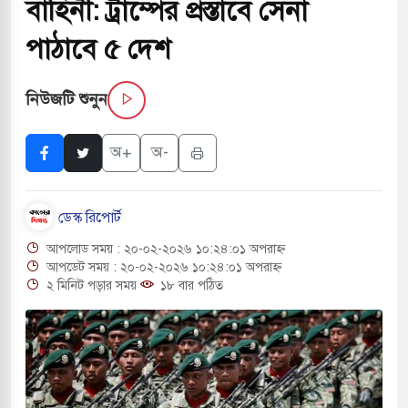
বাহিনী: ট্রাম্পের প্রস্তাবে সেনা
 পরিবর্তন হয়ে আসছে ‘স্পেশাল রেসপন্স ব্যাটালিয়ন
পাঠাবে ৫ দেশ
নিউজটি শুনুন
ই বাসের মুখোমুখি সংঘর্ষে ৯ জন নিহত
সচাপায় ৬ শ্রমিক নিহত, আহত ১৫
অ+
অ-
ে শব্দদূষণ নিয়ন্ত্রণে দেড় হাজার মসজিদ থেকে মাইক
ডেস্ক রিপোর্ট
আপলোড সময় : ২০-০২-২০২৬ ১০:২৪:০১ অপরাহ্ন
ে বন্দুকধারীর গুলিতে শিক্ষক নিহত, হামলাকারীর আত্মহত্যা
আপডেট সময় : ২০-০২-২০২৬ ১০:২৪:০১ অপরাহ্ন
২ মিনিট পড়ার সময়
১৮ বার পঠিত
লে মধ্যপ্রাচ্যে ব্ল্যাকআউটের কঠোর হুঁশিয়ারি ইরানের
 বিমানবন্দরের নিরাপত্তা তল্লাশিতে ছাড় দেওয়া হবে না: