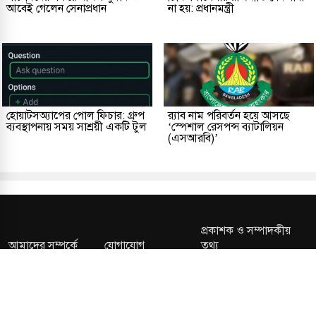
আবেই গেলেন সেনাপ্রধান
না হয়: প্রধানমন্ত্রী
হোয়াটসঅ্যাপের পোল ফিচার: গ্রুপ
র‌্যাব নাম পরিবর্তন হয়ে আসছে
ব্যবস্থাপনায় সময় সাশ্রয়ী একটি টুল
‘স্পেশাল রেসপন্স ব্যাটালিয়ন
(এসআরবি)’
প্রকাশক ও সম্পাদকীয়
আমাদের সম্পর্কে
যোগাযোগ
তথ্য
সম্পাদকীয় নীতি
সংশোধন নীতি
গোপনীয়তা নীতি