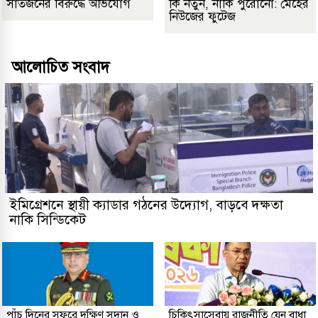
সাতজনের বিরুদ্ধে অভিযোগ
কি নতুন, নাকি পুরোনো: মেহের
নিউজের ফুটেজ
আলোচিত সংবাদ
ইমিগ্রেশনে স্থায়ী ক্যাডার গঠনের উদ্যোগ, বাড়বে দক্ষতা
নাকি সিন্ডিকেট
পাঁচ দিনের সফরে দক্ষিণ সুদান ও
চিকিৎসাসেবায় রাজনীতি যেন বাধা