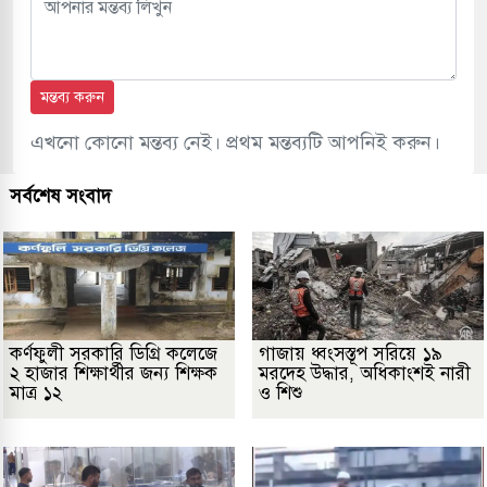
মন্তব্য করুন
এখনো কোনো মন্তব্য নেই। প্রথম মন্তব্যটি আপনিই করুন।
সর্বশেষ সংবাদ
কর্ণফুলী সরকারি ডিগ্রি কলেজে
গাজায় ধ্বংসস্তূপ সরিয়ে ১৯
২ হাজার শিক্ষার্থীর জন্য শিক্ষক
মরদেহ উদ্ধার, অধিকাংশই নারী
মাত্র ১২
ও শিশু