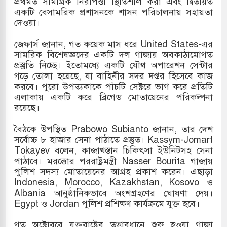
প্রথমত সামগ্রিক নিরাপত্তা স্থিতিশীল করা এবং দ্বিতীয়ত
একটি বেসামরিক প্রশাসনকে শাসন পরিচালনায় সহায়তা
সহ বিভিন্ন খাতে সৌদির বিনিয়োগের আহবান প্রধানমন্ত্রীর
দেওয়া।
 হামলায় ছাত্রদল ও ছাত্রলীগের আচরণ ইসরায়েলের
জেফার্স জানান, গত কয়েক মাস ধরে United States-এর
সামরিক বিশেষজ্ঞদের একটি দল গাজায় অবকাঠামোগত
প্রস্তুতি নিচ্ছে। ইতোমধ্যে একটি যৌথ অপারেশন সেন্টার
গড়ে তোলা হয়েছে, যা বাহিনীর সদর দপ্তর হিসেবে কাজ
খলের পথে ইসরায়েলীরা,হাতছাড়ার ঝুঁকিতে জরুরি
করবে। পুরো উপত্যকাকে পাঁচটি সেক্টরে ভাগ করে প্রতিটি
এলাকায় একটি করে ব্রিগেড মোতায়েনের পরিকল্পনা
র
রয়েছে।
 ও পাহাড়ি ঢলে ফুঁসে উঠেছে তিস্তা
বৈঠকে উপস্থিত Prabowo Subianto জানান, তার দেশ
সর্বোচ্চ ৮ হাজার সেনা পাঠাতে প্রস্তুত। Kassym-Jomart
Tokayev বলেন, কাজাখস্তান চিকিৎসা ইউনিটসহ সেনা
পাঠাবে। মরক্কোর পররাষ্ট্রমন্ত্রী Nasser Bourita গাজায়
পুলিশ সদস্য মোতায়েনের আগ্রহ প্রকাশ করেন। এছাড়া
Indonesia, Morocco, Kazakhstan, Kosovo ও
Albania আনুষ্ঠানিকভাবে অংশগ্রহণের ঘোষণা দেয়।
Egypt ও Jordan পুলিশ প্রশিক্ষণ কার্যক্রমে যুক্ত হবে।
গত অক্টোবরে যুক্তরাষ্ট্রের তত্ত্বাবধানে শুরু হওয়া গাজা