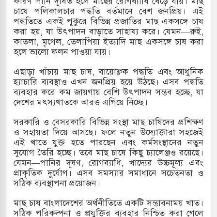
কারণ পানি দূষিত হলে মাছের রোগব্যাধি বেড়ে যায়। মাছ
চাষে পলিকালচার পদ্ধতি বর্তমানে বেশ জনপ্রিয়। এই
খলের পথে ইসরায়েলীরা,হাতছাড়ার ঝুঁকিতে জরুরি
পদ্ধতিতে একই পুকুরে বিভিন্ন প্রজাতির মাছ একসঙ্গে চাষ
করা হয়, যা উৎপাদন বাড়াতে সাহায্য করে। যেমন—রুই,
র
কাতলা, মৃগেল, তেলাপিয়া ইত্যাদি মাছ একসঙ্গে চাষ করা
হলে ভালো ফলন পাওয়া যায়।
 ও পাহাড়ি ঢলে ফুঁসে উঠেছে তিস্তা
এছাড়া খাঁচায় মাছ চাষ, বায়োফ্লক পদ্ধতি এবং আধুনিক
ের মুক্তির দাবিতে পাকিস্তানজুড়ে পিটিআইয়ের আজ
হ্যাচারি ব্যবস্থাও এখন জনপ্রিয় হয়ে উঠছে। এসব পদ্ধতি
ব্যবহার করে কম জায়গায় বেশি উৎপাদন সম্ভব হচ্ছে, যা
দেশের মৎস্যখাতকে আরও এগিয়ে নিচ্ছে।
ত্তর কোরিয়ার ক্ষেপণাস্ত্র ইউনিট মোতায়েন করা হয়েছে:
সরকারি ও বেসরকারি বিভিন্ন সংস্থা মাছ চাষিদের প্রশিক্ষণ
ও সহায়তা দিয়ে আসছে। ফলে নতুন উদ্যোক্তারা সহজেই
এই খাতে যুক্ত হতে পারছেন এবং কর্মসংস্থানের নতুন
সুযোগ তৈরি হচ্ছে। তবে মাছ চাষে কিছু চ্যালেঞ্জও রয়েছে।
যেমন—পানির দূষণ, রোগব্যাধি, খাদ্যের উচ্চমূল্য এবং
প্রাকৃতিক দুর্যোগ। এসব সমস্যার সমাধানে সচেতনতা ও
সঠিক ব্যবস্থাপনা প্রয়োজন।
মাছ চাষ বাংলাদেশের অর্থনীতিতে একটি সম্ভাবনাময় খাত।
সঠিক পরিকল্পনা ও প্রযুক্তির ব্যবহার নিশ্চিত করা গেলে