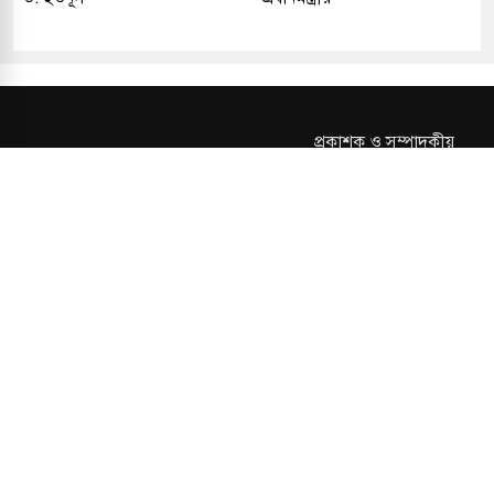
প্রকাশক ও সম্পাদকীয়
আমাদের সম্পর্কে
যোগাযোগ
তথ্য
সম্পাদকীয় নীতি
সংশোধন নীতি
গোপনীয়তা নীতি
লাইসেন্স নং: TRAD/DNCC/013106/2024 বার্তা বিভাগ:
news@kalerdiganta.com
অফিস:
info@kalerdiganta.com
যোগাযোগ: মিরপুর, শেওড়াপাড়া হটলাইন: 09638001009
চাকুরী:
hr@kalerdiganta.com
© All rights reserved © KalerDiganta