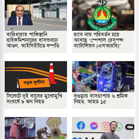
বারিধারায় পাকিস্তানি
র‌্যাব নাম পরিবর্তন হয়ে
হাইকমিশনারের বাসভবনে
আসছে ‘স্পেশাল রেসপন্স
আগুন, আইসিইউতে দম্পতি
ব্যাটালিয়ন (এসআরবি)’
সিলেটে দুই বাসের মুখোমুখি
বগুড়ায় বাসচাপায় ৬ শ্রমিক
সংঘর্ষে ৯ জন নিহত
নিহত, আহত ১৫