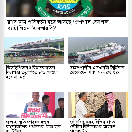
র‌্যাব নাম পরিবর্তন হয়ে আসছে ‘স্পেশাল রেসপন্স
ব্যাটালিয়ন (এসআরবি)’
ভিআইপিদেরও বিমানবন্দরের
মহেশখালীর এলএনজি টার্মিনাল
নিরাপত্তা তল্লাশিতে ছাড় দেওয়া
থেকে ফের গ্যাস সরবরাহ শুরু
হবে না: মন্ত্রী
জুলাই স্মৃতি জাদুঘর নতুন
সৌরবিদ্যুৎসহ বিভিন্ন খাতে
বাংলাদেশের পথচলার কেন্দ্র হবে:
সৌদির বিনিয়োগের আহবান
ড. ইউনূস
প্রধানমন্ত্রীর