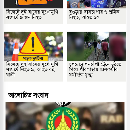
সিলেটে দুই বাসের মুখোমুখি
বগুড়ায় বাসচাপায় ৬ শ্রমিক
সংঘর্ষে ৯ জন নিহত
নিহত, আহত ১৫
সিলেটে দুই বাসের মুখোমুখি
চলন্ত দোলনচাঁপা ট্রেনে উঠতে
সংঘর্ষে নিহত ৯, আহত বহু
গিয়ে পীরগাছায় রেলকর্মীর
যাত্রী
মর্মান্তিক মৃত্যু
আলোচিত সংবাদ