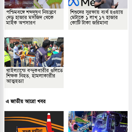
পশ্চিমবঙ্গে শব্দদূষণ নিয়ন্ত্রণে
শিশুদের সুরক্ষায় ব্যর্থ হওয়ায়
দেড় হাজার মসজিদ থেকে
মেটাকে ১ লাখ ১৭ হাজার
মাইক অপসারণ
কোটি টাকা জরিমানা
থাইল্যান্ডে বন্দুকধারীর গুলিতে
শিক্ষক নিহত, হামলাকারীর
আত্মহত্যা
এ জাতীয় আরো খবর