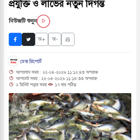
প্রযুক্তি ও লাভের নতুন দিগন্ত
সচাপায় ৬ শ্রমিক নিহত, আহত ১৫
নিউজটি শুনুন
ে শব্দদূষণ নিয়ন্ত্রণে দেড় হাজার মসজিদ থেকে মাইক
অ+
অ-
ে বন্দুকধারীর গুলিতে শিক্ষক নিহত, হামলাকারীর আত্মহত্যা
ডেস্ক রিপোর্ট
লে মধ্যপ্রাচ্যে ব্ল্যাকআউটের কঠোর হুঁশিয়ারি ইরানের
আপলোড সময় : ২২-০৪-২০২৬ ১১:১২:৪৩ অপরাহ্ন
ও বিমানবন্দরের নিরাপত্তা তল্লাশিতে ছাড় দেওয়া হবে না:
আপডেট সময় : ২২-০৪-২০২৬ ১১:১৪:৩৩ অপরাহ্ন
২ মিনিট পড়ার সময়
১৭ বার পঠিত
ারাগারে দক্ষিণ কোরিয়ার বন্দি ২৫ শতাংশ বেড়েছে
্র পাশে থাকুক বা না থাকুক, ইরানে একক সামরিক পদক্ষেপের