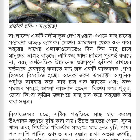
কাররমে জুমার বয়ান ও নামাজ পড়াবেন দেওবন্দের
প্রতীকী ছবি- ( সংগৃহীত)
বাংলা ছাড়লেন জনপ্রিয় ভারতীয় সাংবাদিক ময়ূখ রঞ্জন
বাংলাদেশ একটি নদীমাতৃক দেশ হওয়ায় এখানে মাছ চাষের
সম্ভাবনা অত্যন্ত ব্যাপক। দেশের গ্রামাঞ্চল থেকে শুরু করে
শহরের পাশের এলাকাগুলোতেও দিন দিন মাছ চাষে
মানুষের আগ্রহ বাড়ছে। এটি শুধু খাদ্য চাহিদা পূরণই করছে
 শোন অ্যারেস্ট আবেদন, বরগুনার এসআইয়ের বিরুদ্ধে
না, বরং অর্থনৈতিক উন্নয়নেও গুরুত্বপূর্ণ ভূমিকা রাখছে।
বর্তমানে বেকারত্ব কমাতে মাছ চাষ একটি লাভজনক পেশা
হিসেবে বিবেচিত হচ্ছে। অনেক তরুণ উদ্যোক্তা আধুনিক
প্রযুক্তি ব্যবহার করে মাছ চাষ শুরু করছেন এবং অল্প
তি জাদুঘর নতুন বাংলাদেশের পথচলার কেন্দ্র হবে: ড.
সময়ের মধ্যেই ভালো লাভবান হচ্ছেন। বিশেষ করে পুকুর,
ডোবা কিংবা কৃত্রিম জলাশয়ে মাছ চাষ করে সহজেই আয়
করা সম্ভব।
সহ বিভিন্ন খাতে সৌদির বিনিয়োগের আহবান প্রধানমন্ত্রীর
বিশেষজ্ঞদের মতে, সঠিক পদ্ধতিতে মাছ চাষ করলে
উৎপাদন বহুগুণে বৃদ্ধি করা যায়। উন্নত জাতের পোনা, সুষম
 হামলায় ছাত্রদল ও ছাত্রলীগের আচরণ ইসরায়েলের
খাদ্য এবং নিয়মিত পরিচর্যার মাধ্যমে মাছ দ্রুত বৃদ্ধি পায়।
পাশাপাশি পানির গুণগত মান বজায় রাখা অত্যন্ত জরুরি,