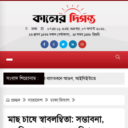
ঢাকা
০৭:৪৪:০২ এএম
, শুক্রবার, ০৭ অগাস্ট ২০২৬ ,
২৩ শ্রাবণ ১৪৩৩ বঙ্গাব্দ (বর্ষাকাল)
, ২৪ সফর ১৪৪৮ হিজরি
সংবাদ শিরোনাম :
় পাকিস্তানি হাইকমিশনারের বাসভবনে আগুন, আইসিইউতে
প্রচ্ছদ
সারাদেশ
ঢাকা বিভাগ
 পরিবর্তন হয়ে আসছে ‘স্পেশাল রেসপন্স ব্যাটালিয়ন
মাছ চাষে স্বাবলম্বিতা: সম্ভাবনা,
ই বাসের মুখোমুখি সংঘর্ষে ৯ জন নিহত