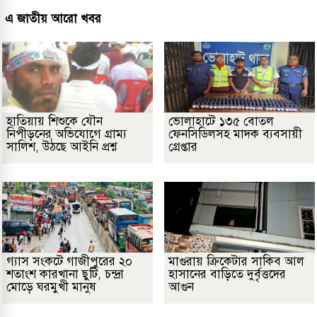
এ জাতীয় আরো খবর
হাতিয়ায় শিশুকে যৌন
ভোলাহাটে ১৩৫ বোতল
নিপীড়নের অভিযোগে গ্রাম্য
ফেনসিডিলসহ মাদক ব্যবসায়ী
সালিশ, উঠছে আইনি প্রশ্ন
গ্রেপ্তার
গ্যাস সংকটে গাজীপুরের ২০
মাগুরায় ক্রিকেটার সাকিব আল
শতাংশ কারখানা ছুটি, চন্দ্রা
হাসানের বাড়িতে দুর্বৃত্তদের
মোড়ে ঘরমুখী মানুষ
আগুন