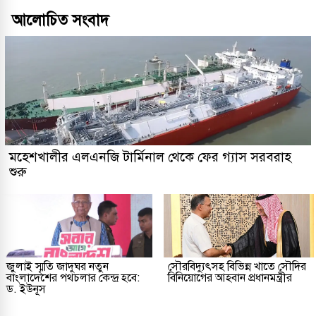
আলোচিত সংবাদ
মহেশখালীর এলএনজি টার্মিনাল থেকে ফের গ্যাস সরবরাহ
শুরু
জুলাই স্মৃতি জাদুঘর নতুন
সৌরবিদ্যুৎসহ বিভিন্ন খাতে সৌদির
বাংলাদেশের পথচলার কেন্দ্র হবে:
বিনিয়োগের আহবান প্রধানমন্ত্রীর
ড. ইউনূস