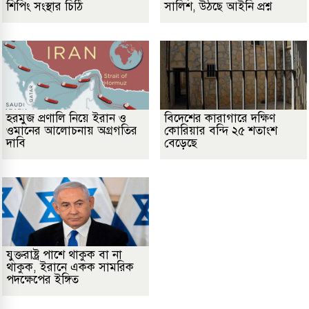
শিপিং সংস্থার চিঠি
সালিশ, উঠছে আইনি প্রশ্ন
হরমুজ প্রণালি নিয়ে ইরান ও
বিদেশের কারাগারে দক্ষিণ
ওমানের আলোচনায় অগ্রগতির
কোরিয়ার বন্দি ২৫ শতাংশ
দাবি
বেড়েছে
যুক্তরাষ্ট্র পাশে থাকুক বা না
থাকুক, ইরানে একক সামরিক
পদক্ষেপের ইঙ্গিত