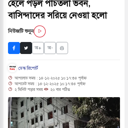
হেলে পড়ল পাঁচতলা ভবন,
বাংলা ছাড়লেন জনপ্রিয় ভারতীয় সাংবাদিক ময়ূখ রঞ্জন
বাসিন্দাদের সরিয়ে নেওয়া হলো
নিউজটি শুনুন
 শোন অ্যারেস্ট আবেদন, বরগুনার এসআইয়ের বিরুদ্ধে
অ+
অ-
তি জাদুঘর নতুন বাংলাদেশের পথচলার কেন্দ্র হবে: ড.
ডেস্ক রিপোর্ট
আপলোড সময় : ১৪-১২-২০২৫ ১০:১৭:৩৪ পূর্বাহ্ন
সহ বিভিন্ন খাতে সৌদির বিনিয়োগের আহবান প্রধানমন্ত্রীর
আপডেট সময় : ১৪-১২-২০২৫ ১০:১৭:৩৪ পূর্বাহ্ন
২ মিনিট পড়ার সময়
২০ বার পঠিত
 হামলায় ছাত্রদল ও ছাত্রলীগের আচরণ ইসরায়েলের
খলের পথে ইসরায়েলীরা,হাতছাড়ার ঝুঁকিতে জরুরি