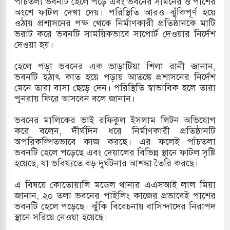
পাঁচতলা ভবনটি হেলে পড়ে এবং ভবনের সামনের ও পাশের
অংশে ফাটল দেখা দেয়। পরিস্থিতি আরও ঝুঁকিপূর্ণ হয়ে
মামলায় একমাত্র আসামি অবসরপ্রাপ্ত সেনাসদস্য জামিনে
ওঠায় প্রশাসনের পক্ষ থেকে নির্মাণকারী প্রতিষ্ঠানকে মাটি
ভরাট করে ভবনটি সাময়িকভাবে সাপোর্ট দেওয়ার নির্দেশ
দেওয়া হয়।
 তাপবিদ্যুৎ কেন্দ্রের ইউনিট-১ এ আবারও বিদ্যুৎ উৎপাদন
হেলে পড়া ভবনের এক ভাড়াটিয়া শিলা রানী জানান,
ভবনটি হঠাৎ কাত হয়ে পড়ায় আতঙ্কে প্রশাসনের নির্দেশ
মেনে তারা বাসা ছেড়ে দেন। পরিস্থিতি স্বাভাবিক হলে তারা
পুনরায় ফিরে আসবেন বলে জানান।
তিয়া-কুতুবদিয়া শিপিং চ্যানেলে জালের জড়ালে মারাত্মক
ভবনের মালিকের ভাই রফিকুল ইসলাম লিটন অভিযোগ
করে বলেন, দীর্ঘদিন ধরে নির্মাণকারী প্রতিষ্ঠানটি
অপরিকল্পিতভাবে কাজ করছে। এর ফলেই পাঁচতলা
িন সিটিতে রুশ নাগরিকদের মারামারি: নিহত ১
ভবনটি হেলে পড়েছে এবং দেয়ালের বিভিন্ন স্থানে ফাটল সৃষ্টি
হয়েছে, যা ভবিষ্যতে বড় দুর্ঘটনার আশঙ্কা তৈরি করছে।
এ বিষয়ে কোতোয়ালি মডেল থানার এএসআই লাল মিয়া
জানান, ২০ তলা ভবনের পাইলিং কাজের প্রভাবেই পাশের
ভবনটি হেলে পড়েছে। ঝুঁকি বিবেচনায় বাসিন্দাদের নিরাপদ
স্থানে সরিয়ে নেওয়া হয়েছে।