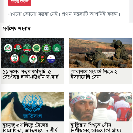
মন্তব্য করুন
এখনো কোনো মন্তব্য নেই। প্রথম মন্তব্যটি আপনিই করুন।
সর্বশেষ সংবাদ
১১ দলের নতুন কর্মসূচি: ৫
লেবাননে সংঘর্ষে নিহত ২
সেপ্টেম্বর ঢাকা-চট্টগ্রাম লংমার্চ
ইসরায়েলি সেনা
হরমুজ প্রণালিতে টোলের
হাতিয়ায় শিশুকে যৌন
বিরোধিতা, জাতিসংঘে ৮ শীর্ষ
নিপীড়নের অভিযোগে গ্রাম্য