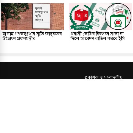
জুলাই গণঅভ্যুত্থান স্মৃতি জাদুঘরের
প্রবাসী ভোটার নিবন্ধনে সাড়া না
উদ্বোধন প্রধানমন্ত্রীর
দিলে আবেদন বাতিল করবে ইসি
প্রকাশক ও সম্পাদকীয়
আমাদের সম্পর্কে
যোগাযোগ
তথ্য
সম্পাদকীয় নীতি
সংশোধন নীতি
গোপনীয়তা নীতি
লাইসেন্স নং: TRAD/DNCC/013106/2024 বার্তা বিভাগ:
news@kalerdiganta.com
অফিস:
info@kalerdiganta.com