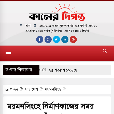
ঢাকা
১০:২৬:৩২ এএম
, বৃহস্পতিবার, ০৬ অগাস্ট ২০২৬ ,
২২ শ্রাবণ ১৪৩৩ বঙ্গাব্দ (বর্ষাকাল)
, ২৩ সফর ১৪৪৮ হিজরি
সংবাদ শিরোনাম :
ারাগারে দক্ষিণ কোরিয়ার বন্দি ২৫ শতাংশ বেড়েছে
্র পাশে থাকুক বা না থাকুক, ইরানে একক সামরিক পদক্ষেপের
প্রচ্ছদ
সারাদেশ
ময়মনসিংহ
কাররমে জুমার বয়ান ও নামাজ পড়াবেন দেওবন্দের
ময়মনসিংহে নির্মাণকাজের সময়