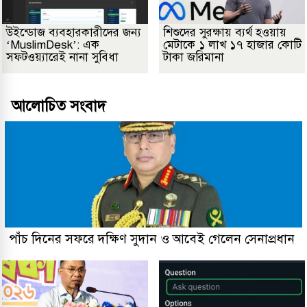
উইন্ডোজ ব্যবহারকারীদের জন্য
শিশুদের সুরক্ষায় ব্যর্থ হওয়ায়
‘MuslimDesk’: এক
মেটাকে ১ লাখ ১৭ হাজার কোটি
সফটওয়্যারেই নানা সুবিধা
টাকা জরিমানা
আলোচিত সংবাদ
পাঁচ দিনের সফরে দক্ষিণ সুদান ও আবেই গেলেন সেনাপ্রধান