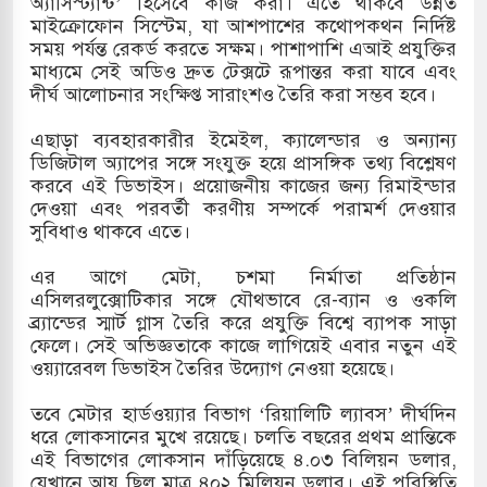
অ্যাসিস্ট্যান্ট’ হিসেবে কাজ করা। এতে থাকবে উন্নত
মাইক্রোফোন সিস্টেম, যা আশপাশের কথোপকথন নির্দিষ্ট
সহ বিভিন্ন খাতে সৌদির বিনিয়োগের আহবান প্রধানমন্ত্রীর
সময় পর্যন্ত রেকর্ড করতে সক্ষম। পাশাপাশি এআই প্রযুক্তির
মাধ্যমে সেই অডিও দ্রুত টেক্সটে রূপান্তর করা যাবে এবং
 হামলায় ছাত্রদল ও ছাত্রলীগের আচরণ ইসরায়েলের
দীর্ঘ আলোচনার সংক্ষিপ্ত সারাংশও তৈরি করা সম্ভব হবে।
এছাড়া ব্যবহারকারীর ইমেইল, ক্যালেন্ডার ও অন্যান্য
ডিজিটাল অ্যাপের সঙ্গে সংযুক্ত হয়ে প্রাসঙ্গিক তথ্য বিশ্লেষণ
খলের পথে ইসরায়েলীরা,হাতছাড়ার ঝুঁকিতে জরুরি
করবে এই ডিভাইস। প্রয়োজনীয় কাজের জন্য রিমাইন্ডার
দেওয়া এবং পরবর্তী করণীয় সম্পর্কে পরামর্শ দেওয়ার
র
সুবিধাও থাকবে এতে।
 ও পাহাড়ি ঢলে ফুঁসে উঠেছে তিস্তা
এর আগে মেটা, চশমা নির্মাতা প্রতিষ্ঠান
এসিলরলুক্সোটিকার সঙ্গে যৌথভাবে রে-ব্যান ও ওকলি
ব্র্যান্ডের স্মার্ট গ্লাস তৈরি করে প্রযুক্তি বিশ্বে ব্যাপক সাড়া
ফেলে। সেই অভিজ্ঞতাকে কাজে লাগিয়েই এবার নতুন এই
ওয়্যারেবল ডিভাইস তৈরির উদ্যোগ নেওয়া হয়েছে।
তবে মেটার হার্ডওয়্যার বিভাগ ‘রিয়ালিটি ল্যাবস’ দীর্ঘদিন
ধরে লোকসানের মুখে রয়েছে। চলতি বছরের প্রথম প্রান্তিকে
এই বিভাগের লোকসান দাঁড়িয়েছে ৪.০৩ বিলিয়ন ডলার,
যেখানে আয় ছিল মাত্র ৪০২ মিলিয়ন ডলার। এই পরিস্থিতি