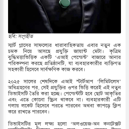
ারাগারে দক্ষিণ কোরিয়ার বন্দি ২৫ শতাংশ বেড়েছে
্র পাশে থাকুক বা না থাকুক, ইরানে একক সামরিক পদক্ষেপের
ছবি: সংগৃহীত
কাররমে জুমার বয়ান ও নামাজ পড়াবেন দেওবন্দের
স্মার্ট গ্লাসের সাফল্যের ধারাবাহিকতায় এবার নতুন এক
চমক নিয়ে আসছে প্রযুক্তি জায়ান্ট মেটা। কৃত্রিম
বুদ্ধিমত্তাভিত্তিক একটি ‘এআই পেন্ডেন্ট’ বাজারে আনার
পরিকল্পনা করছে প্রতিষ্ঠানটি, যা ব্যবহারকারীর ব্যক্তিগত
বাংলা ছাড়লেন জনপ্রিয় ভারতীয় সাংবাদিক ময়ূখ রঞ্জন
সহকারী হিসেবে সার্বক্ষণিক কাজ করবে।
২০২৫ সালের শেষদিকে এআই স্টার্টআপ ‘লিমিটলেস’
অধিগ্রহণের পর, সেই প্রযুক্তির ওপর ভিত্তি করেই এই নতুন
 শোন অ্যারেস্ট আবেদন, বরগুনার এসআইয়ের বিরুদ্ধে
ডিভাইসটি তৈরি করা হচ্ছে। পেন্ডেন্টটি হবে ছোট আকৃতির
এবং এতে কোনো স্ক্রিন থাকবে না। ব্যবহারকারী এটি
গলায় লকেট হিসেবে পরতে পারবেন অথবা কাপড়ে ক্লিপ
করে রাখতে পারবেন।
তি জাদুঘর নতুন বাংলাদেশের পথচলার কেন্দ্র হবে: ড.
ডিভাইসটির মূল লক্ষ্য হলো ‘অলওয়েজ-অন কনটেক্সট