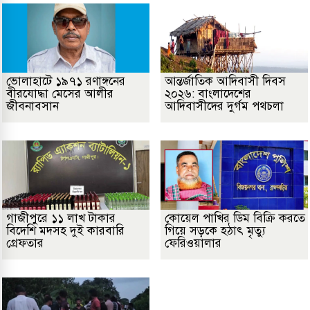
ভোলাহাটে ১৯৭১ রণাঙ্গনের
আন্তর্জাতিক আদিবাসী দিবস
বীরযোদ্ধা মেসের আলীর
২০২৬: বাংলাদেশের
জীবনাবসান
আদিবাসীদের দুর্গম পথচলা
গাজীপুরে ১১ লাখ টাকার
কোয়েল পাখির ডিম বিক্রি করতে
বিদেশি মদসহ দুই কারবারি
গিয়ে সড়কে হঠাৎ মৃত্যু
গ্রেফতার
ফেরিওয়ালার