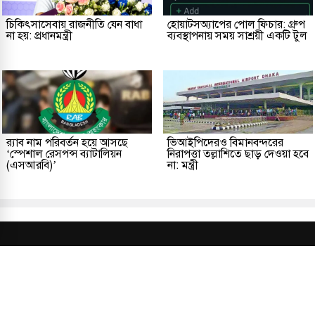
চিকিৎসাসেবায় রাজনীতি যেন বাধা
হোয়াটসঅ্যাপের পোল ফিচার: গ্রুপ
না হয়: প্রধানমন্ত্রী
ব্যবস্থাপনায় সময় সাশ্রয়ী একটি টুল
র‌্যাব নাম পরিবর্তন হয়ে আসছে
ভিআইপিদেরও বিমানবন্দরের
‘স্পেশাল রেসপন্স ব্যাটালিয়ন
নিরাপত্তা তল্লাশিতে ছাড় দেওয়া হবে
(এসআরবি)’
না: মন্ত্রী
প্রকাশক ও সম্পাদকীয়
আমাদের সম্পর্কে
যোগাযোগ
তথ্য
সম্পাদকীয় নীতি
সংশোধন নীতি
গোপনীয়তা নীতি