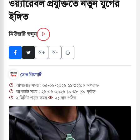
ওয়্যারেবল প্রযুক্তিতে নতুন যুগের
 পরিবর্তন হয়ে আসছে ‘স্পেশাল রেসপন্স ব্যাটালিয়ন
ইঙ্গিত
নিউজটি শুনুন
ই বাসের মুখোমুখি সংঘর্ষে ৯ জন নিহত
সচাপায় ৬ শ্রমিক নিহত, আহত ১৫
অ+
অ-
ে শব্দদূষণ নিয়ন্ত্রণে দেড় হাজার মসজিদ থেকে মাইক
ডেস্ক রিপোর্ট
আপলোড সময় : ০৫-০৬-২০২৬ ১১:৩২:০৫ অপরাহ্ন
ে বন্দুকধারীর গুলিতে শিক্ষক নিহত, হামলাকারীর আত্মহত্যা
আপডেট সময় : ২৬-০৬-২০২৬ ১০:৩৮:৫৯ পূর্বাহ্ন
২ মিনিট পড়ার সময়
২১ বার পঠিত
লে মধ্যপ্রাচ্যে ব্ল্যাকআউটের কঠোর হুঁশিয়ারি ইরানের
ও বিমানবন্দরের নিরাপত্তা তল্লাশিতে ছাড় দেওয়া হবে না: