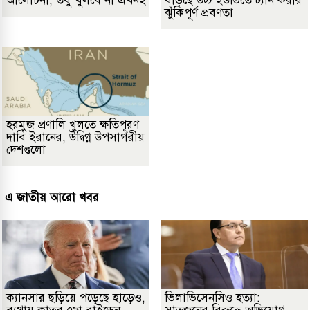
আলোচনা, তবু খুলবে না এখনই
বাড়ছে উচ্চ ইউভিতে ট্যান করার
ঝুঁকিপূর্ণ প্রবণতা
হরমুজ প্রণালি খুলতে ক্ষতিপূরণ
দাবি ইরানের, উদ্বিগ্ন উপসাগরীয়
দেশগুলো
এ জাতীয় আরো খবর
ক্যানসার ছড়িয়ে পড়েছে হাড়েও,
ভিলাভিসেনসিও হত্যা: