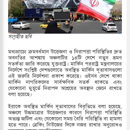
ারাগারে দক্ষিণ কোরিয়ার বন্দি ২৫ শতাংশ বেড়েছে
্র পাশে থাকুক বা না থাকুক, ইরানে একক সামরিক পদক্ষেপের
সংগৃহীত ছবি
কাররমে জুমার বয়ান ও নামাজ পড়াবেন দেওবন্দের
মধ্যপ্রাচ্যে ক্রমবর্ধমান উত্তেজনা ও নিরাপত্তা পরিস্থিতির দ্রুত
অবনতির আশঙ্কায় অঞ্চলটির ১৪টি দেশে নতুন ভ্রমণ
সতর্কতা জারি করেছে যুক্তরাষ্ট্র। মার্কিন পররাষ্ট্র মন্ত্রণালয়ের
বাংলা ছাড়লেন জনপ্রিয় ভারতীয় সাংবাদিক ময়ূখ রঞ্জন
নির্দেশে সংশ্লিষ্ট দেশগুলোতে অবস্থিত মার্কিন দূতাবাসগুলো
এই জরুরি নির্দেশনা প্রকাশ করেছে। ওইসব দেশে থাকা
মার্কিন নাগরিকদের সার্বক্ষণিক সতর্ক থাকতে এবং
যেকোনো মুহূর্তে নিরাপদ আশ্রয়ের অবস্থান জেনে রাখতে
 শোন অ্যারেস্ট আবেদন, বরগুনার এসআইয়ের বিরুদ্ধে
বলা হয়েছে।
ইরাকে অবস্থিত মার্কিন দূতাবাসের বিবৃতিতে বলা হয়েছে,
অঞ্চলে উচ্চমাত্রার উত্তেজনার কারণে নিরাপত্তা পরিস্থিতি
তি জাদুঘর নতুন বাংলাদেশের পথচলার কেন্দ্র হবে: ড.
অত্যন্ত জটিল এবং যেকোনো সময় বৈরি পরিস্থিতি বা হামলা
হতে পারে। ব্রেকিং নিউজের দিকে নজর রাখার অনুরোধও