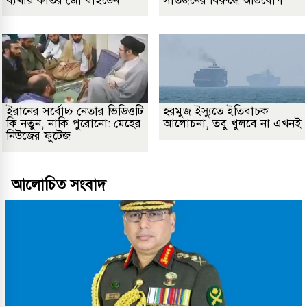
ব্যথায় কাতর জো বাইডেন
সাতজনের বিরুদ্ধে অভিযোগ
ইরানের সর্বোচ্চ নেতার ভিডিওটি
হরমুজ ইস্যুতে ইতিবাচক
কি নতুন, নাকি পুরোনো: মেহের
আলোচনা, তবু খুলবে না এখনই
নিউজের ফুটেজ
আলোচিত সংবাদ