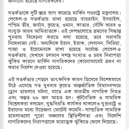
জানানো হয়েছে নাগরিকদের।
সহ বিভিন্ন খাতে সৌদির বিনিয়োগের আহবান প্রধানমন্ত্রীর
সতর্কতাকে দুটি স্তরে ভাগ করেছে মার্কিন পররাষ্ট্র মন্ত্রণালয়।
লেভেল-৩ সতর্কতায় রাখা হয়েছে বাহরাইন, ইসরাইল,
 হামলায় ছাত্রদল ও ছাত্রলীগের আচরণ ইসরায়েলের
পশ্চিম তীর, জর্ডান, কুয়েত, ওমান, কাতার, সৌদি আরব ও
সংযুক্ত আরব আমিরাতকে। এই দেশগুলোতে ভ্রমণের সিদ্ধান্ত
পুনরায় বিবেচনা করতে বলা হয়েছে, তবে সরাসরি
নিষেধাজ্ঞা নেই। অন্যদিকে ইরান, ইরাক, লেবানন, সিরিয়া,
দখলের পথে ইসরায়েলীরা,হাতছাড়ার ঝুঁকিতে জরুরি
গাজা ও ইয়েমেনকে রাখা হয়েছে সর্বোচ্চ লেভেল-৪
সতর্কতায়, যেখানে চলমান সশস্ত্র সংঘাত ও চরম নিরাপত্তা
র
ঝুঁকির কারণে মার্কিন নাগরিকদের কোনোভাবেই ভ্রমণ না
করার নির্দেশ দেওয়া হয়েছে।
ি ও পাহাড়ি ঢলে ফুঁসে উঠেছে তিস্তা
এই সতর্কতার পেছনে তাৎক্ষণিক কারণ হিসেবে বিশেষভাবে
উঠে এসেছে গত বুধবার কুয়েত আন্তর্জাতিক বিমানবন্দরে
ড্রোন হামলার ঘটনা, যাতে এক ভারতীয় নাগরিক নিহত
এবং অন্তত ৬৮ জন আহত হন। কূটনৈতিক ও সামরিক
বিশ্লেষকরা বলছেন, যুদ্ধবিরতি কার্যকর থাকলেও যুক্তরাষ্ট্র ও
ইরানের মধ্যে উত্তেজনা মোটেই কমেনি। সাম্প্রতিক সামরিক
হামলাগুলো পুরো অঞ্চলের স্থিতিশীলতা এবং বিদেশি
নাগরিকদের নিরাপত্তাকে মারাত্মক ঝুঁকিতে ফেলে দিয়েছে।