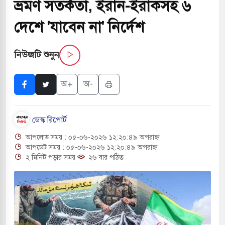
ভ্রমণ সতর্কতা, ইরান-ইরাকসহ ৬
 পরিবর্তন হয়ে আসছে ‘স্পেশাল রেসপন্স ব্যাটালিয়ন
দেশে 'যাবেন না' নির্দেশ
নিউজটি শুনুন
ই বাসের মুখোমুখি সংঘর্ষে ৯ জন নিহত
সচাপায় ৬ শ্রমিক নিহত, আহত ১৫
অ+
অ-
ে শব্দদূষণ নিয়ন্ত্রণে দেড় হাজার মসজিদ থেকে মাইক
ডেস্ক রিপোর্ট
আপলোড সময় : ০৫-০৬-২০২৬ ১২:২০:৪৯ অপরাহ্ন
ে বন্দুকধারীর গুলিতে শিক্ষক নিহত, হামলাকারীর আত্মহত্যা
আপডেট সময় : ০৫-০৬-২০২৬ ১২:২০:৪৯ অপরাহ্ন
২ মিনিট পড়ার সময়
২৬ বার পঠিত
লে মধ্যপ্রাচ্যে ব্ল্যাকআউটের কঠোর হুঁশিয়ারি ইরানের
ও বিমানবন্দরের নিরাপত্তা তল্লাশিতে ছাড় দেওয়া হবে না: