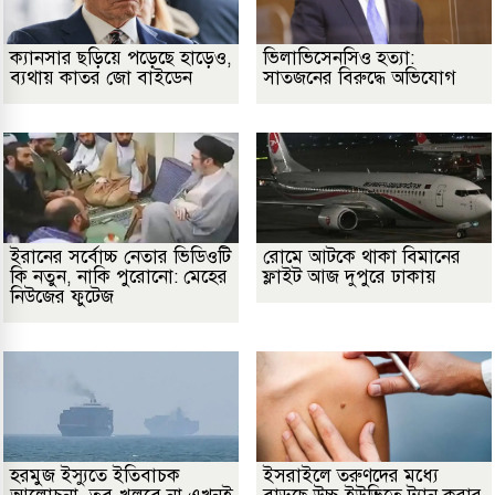
ক্যানসার ছড়িয়ে পড়েছে হাড়েও,
ভিলাভিসেনসিও হত্যা:
ব্যথায় কাতর জো বাইডেন
সাতজনের বিরুদ্ধে অভিযোগ
ইরানের সর্বোচ্চ নেতার ভিডিওটি
রোমে আটকে থাকা বিমানের
কি নতুন, নাকি পুরোনো: মেহের
ফ্লাইট আজ দুপুরে ঢাকায়
নিউজের ফুটেজ
হরমুজ ইস্যুতে ইতিবাচক
ইসরাইলে তরুণদের মধ্যে