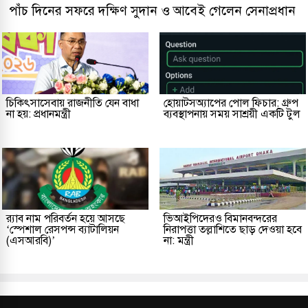
পাঁচ দিনের সফরে দক্ষিণ সুদান ও আবেই গেলেন সেনাপ্রধান
চিকিৎসাসেবায় রাজনীতি যেন বাধা
হোয়াটসঅ্যাপের পোল ফিচার: গ্রুপ
না হয়: প্রধানমন্ত্রী
ব্যবস্থাপনায় সময় সাশ্রয়ী একটি টুল
র‌্যাব নাম পরিবর্তন হয়ে আসছে
ভিআইপিদেরও বিমানবন্দরের
‘স্পেশাল রেসপন্স ব্যাটালিয়ন
নিরাপত্তা তল্লাশিতে ছাড় দেওয়া হবে
(এসআরবি)’
না: মন্ত্রী