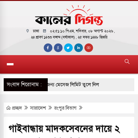
ঢাকা
০২:৫১:১১ পিএম
, শনিবার, ০৮ অগাস্ট ২০২৬ ,
২৪ শ্রাবণ ১৪৩৩ বঙ্গাব্দ (বর্ষাকাল)
, ২৫ সফর ১৪৪৮ হিজরি
সংবাদ শিরোনাম :
টির ফ্রি ব্যবহারকারীদের জন্য মেসেজ লিমিট তুলে নিল
প্রচ্ছদ
সারাদেশ
রংপুর বিভাগ
় পাকিস্তানি হাইকমিশনারের বাসভবনে আগুন, আইসিইউতে
গাইবান্ধায় মাদকসেবনের দায়ে ২
 পরিবর্তন হয়ে আসছে ‘স্পেশাল রেসপন্স ব্যাটালিয়ন