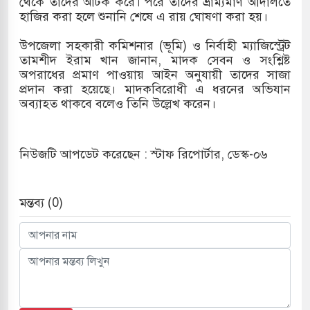
থেকে তাদের আটক করে। পরে তাদের ভ্রাম্যমাণ আদালতে
হাজির করা হলে শুনানি শেষে এ রায় ঘোষণা করা হয়।
ে হামলায় ছাত্রদল ও ছাত্রলীগের আচরণ ইসরায়েলের
উপজেলা সহকারী কমিশনার (ভূমি) ও নির্বাহী ম্যাজিস্ট্রেট
তামশীদ ইরাম খান জানান, মাদক সেবন ও সংশ্লিষ্ট
অপরাধের প্রমাণ পাওয়ায় আইন অনুযায়ী তাদের সাজা
দখলের পথে ইসরায়েলীরা,হাতছাড়ার ঝুঁকিতে জরুরি
প্রদান করা হয়েছে। মাদকবিরোধী এ ধরনের অভিযান
অব্যাহত থাকবে বলেও তিনি উল্লেখ করেন।
র
ি ও পাহাড়ি ঢলে ফুঁসে উঠেছে তিস্তা
নিউজটি আপডেট করেছেন : স্টাফ রিপোর্টার, ডেস্ক-০৬
ের মুক্তির দাবিতে পাকিস্তানজুড়ে পিটিআইয়ের আজ
মন্তব্য (0)