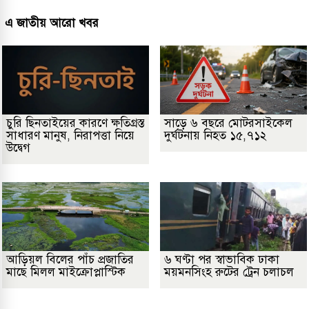
এ জাতীয় আরো খবর
চুরি ছিনতাইয়ের কারণে ক্ষতিগ্রস্ত
সাড়ে ৬ বছরে মোটরসাইকেল
সাধারণ মানুষ, নিরাপত্তা নিয়ে
দুর্ঘটনায় নিহত ১৫,৭১২
উদ্বেগ
আড়িয়ল বিলের পাঁচ প্রজাতির
৬ ঘণ্টা পর স্বাভাবিক ঢাকা
মাছে মিলল মাইক্রোপ্লাস্টিক
ময়মনসিংহ রুটের ট্রেন চলাচল