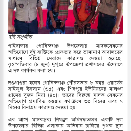
্র পাশে থাকুক বা না থাকুক, ইরানে একক সামরিক পদক্ষেপের
োকাররমে জুমার বয়ান ও নামাজ পড়াবেন দেওবন্দের
ছবি সংগৃহীত
গাইবান্ধার গোবিন্দগঞ্জ উপজেলায় মাদকসেবনের
অভিযোগে দুই ব্যক্তিকে গ্রেফতার করে ভ্রাম্যমাণ আদালতের
বাংলা ছাড়লেন জনপ্রিয় ভারতীয় সাংবাদিক ময়ূখ রঞ্জন
মাধ্যমে বিভিন্ন মেয়াদে কারাদণ্ড দেওয়া হয়েছে।
বৃহস্পতিবার (৪ জুন) দুপুরে উপজেলা প্রশাসনের উদ্যোগে
এ দণ্ড কার্যকর করা হয়।
 শোন অ্যারেস্ট আবেদন, বরগুনার এসআইয়ের বিরুদ্ধে
দণ্ডপ্রাপ্তরা হলেন গোবিন্দগঞ্জ পৌরসভার ৮ নম্বর ওয়ার্ডের
সাইফুল ইসলাম (৩৫) এবং শিবপুর ইউনিয়নের মালঞ্চা
গ্রামের সুজন মিয়া (৪০)। তাদের বিরুদ্ধে মাদক সেবনের
অভিযোগ প্রমাণিত হওয়ায় যথাক্রমে ৩০ দিনের এবং ৭
তি জাদুঘর নতুন বাংলাদেশের পথচলার কেন্দ্র হবে: ড.
দিনের বিনাশ্রম কারাদণ্ড দেওয়া হয়।
এর আগে মাদকদ্রব্য নিয়ন্ত্রণ অধিদফতরের একটি দল
উপজেলার বিভিন্ন এলাকায় অভিযান চালিয়ে পৃথক স্থান
সহ বিভিন্ন খাতে সৌদির বিনিয়োগের আহবান প্রধানমন্ত্রীর