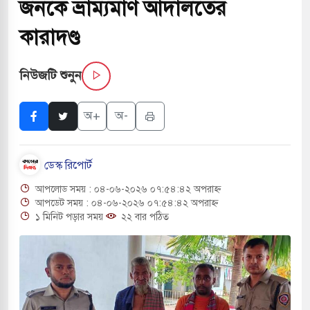
জনকে ভ্রাম্যমাণ আদালতের
কারাদণ্ড
ই বাসের মুখোমুখি সংঘর্ষে ৯ জন নিহত
নিউজটি শুনুন
সচাপায় ৬ শ্রমিক নিহত, আহত ১৫
ে শব্দদূষণ নিয়ন্ত্রণে দেড় হাজার মসজিদ থেকে মাইক
অ+
অ-
ডেস্ক রিপোর্ট
ে বন্দুকধারীর গুলিতে শিক্ষক নিহত, হামলাকারীর আত্মহত্যা
আপলোড সময় : ০৪-০৬-২০২৬ ০৭:৫৪:৪২ অপরাহ্ন
লে মধ্যপ্রাচ্যে ব্ল্যাকআউটের কঠোর হুঁশিয়ারি ইরানের
আপডেট সময় : ০৪-০৬-২০২৬ ০৭:৫৪:৪২ অপরাহ্ন
১ মিনিট পড়ার সময়
২২ বার পঠিত
ও বিমানবন্দরের নিরাপত্তা তল্লাশিতে ছাড় দেওয়া হবে না:
ারাগারে দক্ষিণ কোরিয়ার বন্দি ২৫ শতাংশ বেড়েছে