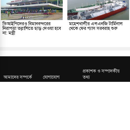
ভিআইপিদেরও বিমানবন্দরের
মহেশখালীর এলএনজি টার্মিনাল
নিরাপত্তা তল্লাশিতে ছাড় দেওয়া হবে
থেকে ফের গ্যাস সরবরাহ শুরু
না: মন্ত্রী
প্রকাশক ও সম্পাদকীয়
আমাদের সম্পর্কে
যোগাযোগ
তথ্য
সম্পাদকীয় নীতি
সংশোধন নীতি
গোপনীয়তা নীতি
লাইসেন্স নং: TRAD/DNCC/013106/2024 বার্তা বিভাগ:
news@kalerdiganta.com
অফিস:
info@kalerdiganta.com