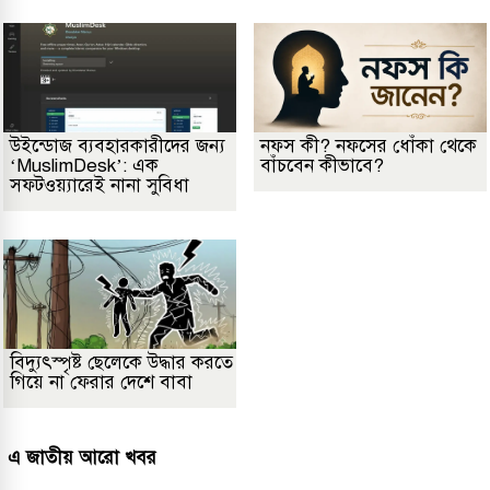
উইন্ডোজ ব্যবহারকারীদের জন্য
নফস কী? নফসের ধোঁকা থেকে
‘MuslimDesk’: এক
বাঁচবেন কীভাবে?
সফটওয়্যারেই নানা সুবিধা
বিদ্যুৎস্পৃষ্ট ছেলেকে উদ্ধার করতে
গিয়ে না ফেরার দেশে বাবা
এ জাতীয় আরো খবর