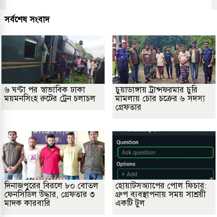
সর্বশেষ সংবাদ
৬ ঘণ্টা পর স্বাভাবিক ঢাকা
চুয়াডাঙ্গায় ট্রান্সফরমার চুরি
ময়মনসিংহ রুটের ট্রেন চলাচল
মামলায় চোর চক্রের ৬ সদস্য
গ্রেফতার
দিনাজপুরের বিরলে ৮০ বোতল
হোয়াটসঅ্যাপের পোল ফিচার:
ফেনসিডিল উদ্ধার, গ্রেফতার ৩
গ্রুপ ব্যবস্থাপনায় সময় সাশ্রয়ী
মাদক কারবারি
একটি টুল