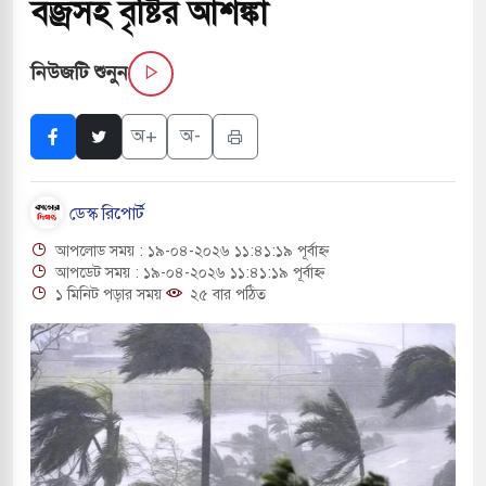
বজ্রসহ বৃষ্টির আশঙ্কা
সচাপায় ৬ শ্রমিক নিহত, আহত ১৫
নিউজটি শুনুন
ে শব্দদূষণ নিয়ন্ত্রণে দেড় হাজার মসজিদ থেকে মাইক
অ+
অ-
ে বন্দুকধারীর গুলিতে শিক্ষক নিহত, হামলাকারীর আত্মহত্যা
ডেস্ক রিপোর্ট
লে মধ্যপ্রাচ্যে ব্ল্যাকআউটের কঠোর হুঁশিয়ারি ইরানের
আপলোড সময় : ১৯-০৪-২০২৬ ১১:৪১:১৯ পূর্বাহ্ন
ও বিমানবন্দরের নিরাপত্তা তল্লাশিতে ছাড় দেওয়া হবে না:
আপডেট সময় : ১৯-০৪-২০২৬ ১১:৪১:১৯ পূর্বাহ্ন
১ মিনিট পড়ার সময়
২৫ বার পঠিত
ারাগারে দক্ষিণ কোরিয়ার বন্দি ২৫ শতাংশ বেড়েছে
্র পাশে থাকুক বা না থাকুক, ইরানে একক সামরিক পদক্ষেপের