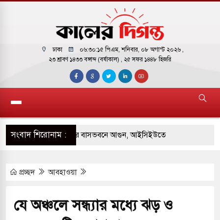
ঢাকা
০৬:৩০:১৬ পিএম
, শনিবার, ০৮ অগাস্ট ২০২৬ ,
২৩ শ্রাবণ ১৪৩৩ বঙ্গাব্দ (বর্ষাকাল)
, ২৫ সফর ১৪৪৮ হিজরি
সংবাদ শিরোনাম :
় পাকিস্তানি হাইকমিশনারের বাসভবনে আগুন, আইসিইউতে
প্রচ্ছদ
আবহাওয়া
 পরিবর্তন হয়ে আসছে ‘স্পেশাল রেসপন্স ব্যাটালিয়ন
যে অঞ্চলে সন্ধ্যার মধ্যে ঝড় ও
ই বাসের মুখোমুখি সংঘর্ষে ৯ জন নিহত