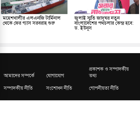
মহেশখালীর এলএনজি টার্মিনাল
জুলাই স্মৃতি জাদুঘর নতুন
থেকে ফের গ্যাস সরবরাহ শুরু
বাংলাদেশের পথচলার কেন্দ্র হবে:
ড. ইউনূস
প্রকাশক ও সম্পাদকীয়
আমাদের সম্পর্কে
যোগাযোগ
তথ্য
সম্পাদকীয় নীতি
সংশোধন নীতি
গোপনীয়তা নীতি
লাইসেন্স নং: TRAD/DNCC/013106/2024 বার্তা বিভাগ:
news@kalerdiganta.com
অফিস:
info@kalerdiganta.com
যোগাযোগ: মিরপুর, শেওড়াপাড়া হটলাইন: 09638001009