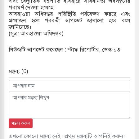
এবং বৈদ্যুতিক যন্ত্রপাতি ব্যবহারে সাবধানতা অবলম্বনের
পরামর্শ দেওয়া হয়েছে।
দখলের পথে ইসরায়েলীরা,হাতছাড়ার ঝুঁকিতে জরুরি
আবহাওয়া অধিদপ্তর পরিস্থিতি পর্যবেক্ষণ করছে এবং
প্রয়োজন হলে পরবর্তী আপডেট জানানো হবে বলে
র
জানিয়েছে।
(সূত্র: আবহাওয়া অধিদপ্তর)
ি ও পাহাড়ি ঢলে ফুঁসে উঠেছে তিস্তা
ের মুক্তির দাবিতে পাকিস্তানজুড়ে পিটিআইয়ের আজ
নিউজটি আপডেট করেছেন : স্টাফ রিপোর্টার, ডেস্ক-০৩
মন্তব্য (0)
ত্তর কোরিয়ার ক্ষেপণাস্ত্র ইউনিট মোতায়েন করা হয়েছে:
মন্তব্য করুন
এখনো কোনো মন্তব্য নেই। প্রথম মন্তব্যটি আপনিই করুন।