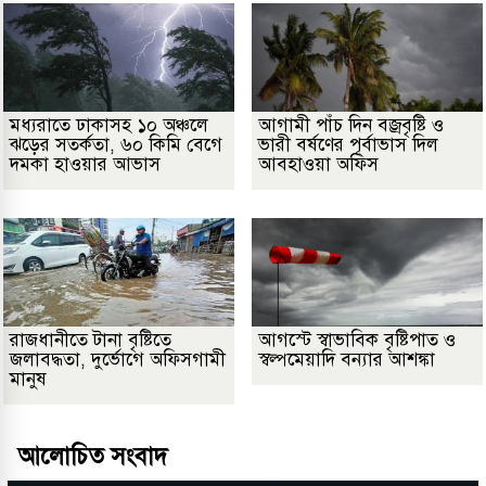
মধ্যরাতে ঢাকাসহ ১০ অঞ্চলে
আগামী পাঁচ দিন বজ্রবৃষ্টি ও
ঝড়ের সতর্কতা, ৬০ কিমি বেগে
ভারী বর্ষণের পূর্বাভাস দিল
দমকা হাওয়ার আভাস
আবহাওয়া অফিস
রাজধানীতে টানা বৃষ্টিতে
আগস্টে স্বাভাবিক বৃষ্টিপাত ও
জলাবদ্ধতা, দুর্ভোগে অফিসগামী
স্বল্পমেয়াদি বন্যার আশঙ্কা
মানুষ
আলোচিত সংবাদ