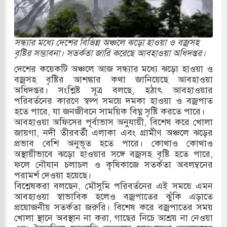
কাররমে জুমার বয়ান ও নামাজ পড়াবেন দেওবন্দের
সন্ধ্যার মধ্যে দেশের বিভিন্ন অঞ্চলে ঝড়ো হাওয়া ও বজ্রসহ
বাংলা ছাড়লেন জনপ্রিয় ভারতীয় সাংবাদিক ময়ূখ রঞ্জন
বৃষ্টির সম্ভাবনা। সতর্কতা জারি করেছে আবহাওয়া অধিদপ্তর।
দেশের কয়েকটি অঞ্চলে আজ সন্ধ্যার মধ্যে ঝড়ো হাওয়া ও
বজ্রসহ বৃষ্টির আশঙ্কার কথা জানিয়েছে আবহাওয়া
অধিদপ্তর। সংশ্লিষ্ট সূত্র বলছে, হঠাৎ আবহাওয়ার
 শোন অ্যারেস্ট আবেদন, বরগুনার এসআইয়ের বিরুদ্ধে
পরিবর্তনের কারণে স্বল্প সময়ে দমকা হাওয়া ও বজ্রপাত
হতে পারে, যা জনজীবনে সাময়িক বিঘ্ন সৃষ্টি করতে পারে।
আবহাওয়া অফিসের পূর্বাভাস অনুযায়ী, বিশেষ করে খোলা
জায়গা, নদী তীরবর্তী এলাকা এবং গ্রামীণ অঞ্চলে ঝড়ের
তি জাদুঘর নতুন বাংলাদেশের পথচলার কেন্দ্র হবে: ড.
প্রভাব বেশি অনুভূত হতে পারে। কোথাও কোথাও
অস্থায়ীভাবে ঝড়ো হাওয়ার সঙ্গে বজ্রসহ বৃষ্টি হতে পারে,
ফলে নৌযান চলাচল ও কৃষিকাজে সতর্কতা অবলম্বনের
পরামর্শ দেওয়া হয়েছে।
সহ বিভিন্ন খাতে সৌদির বিনিয়োগের আহবান প্রধানমন্ত্রীর
বিশ্লেষকরা বলছেন, মৌসুমি পরিবর্তনের এই সময়ে এমন
আবহাওয়া স্বাভাবিক হলেও বজ্রপাতের ঝুঁকি এড়াতে
 হামলায় ছাত্রদল ও ছাত্রলীগের আচরণ ইসরায়েলের
প্রয়োজনীয় সতর্কতা জরুরি। বিশেষ করে বজ্রপাতের সময়
খোলা স্থানে অবস্থান না করা, গাছের নিচে আশ্রয় না নেওয়া