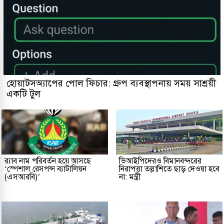
হোয়াটসঅ্যাপের পোল ফিচার: গ্রুপ ব্যবস্থাপনায় সময় সাশ্রয়ী
একটি টুল
র‌্যাব নাম পরিবর্তন হয়ে আসছে
ভিআইপিদেরও বিমানবন্দরের
‘স্পেশাল রেসপন্স ব্যাটালিয়ন
নিরাপত্তা তল্লাশিতে ছাড় দেওয়া হবে
(এসআরবি)’
না: মন্ত্রী