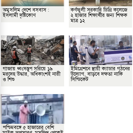
অমুসলিম দেশে বসবাস :
কর্ণফুলী সরকারি ডিগ্রি কলেজে
ইসলামী দৃষ্টিকোণ
২ হাজার শিক্ষার্থীর জন্য শিক্ষক
মাত্র ১২
গাজায় ধ্বংসস্তূপ সরিয়ে ১৯
ইমিগ্রেশনে স্থায়ী ক্যাডার গঠনের
মরদেহ উদ্ধার, অধিকাংশই নারী
উদ্যোগ, বাড়বে দক্ষতা নাকি
ও শিশু
সিন্ডিকেট
পশ্চিমবঙ্গে ৫ হাজারের বেশি
মাইক অপসারণ, মসজিদ থেকেই