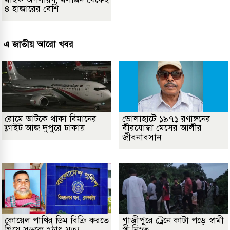
৪ হাজারের বেশি
এ জাতীয় আরো খবর
রোমে আটকে থাকা বিমানের
ভোলাহাটে ১৯৭১ রণাঙ্গনের
ফ্লাইট আজ দুপুরে ঢাকায়
বীরযোদ্ধা মেসের আলীর
জীবনাবসান
কোয়েল পাখির ডিম বিক্রি করতে
গাজীপুরে ট্রেনে কাটা পড়ে স্বামী
গিয়ে সড়কে হঠাৎ মৃত্যু
স্ত্রী নিহত