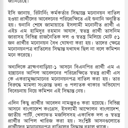
জানিয়েছে।
হ বিভিন্ন খাতে সৌদির বিনিয়োগের আহবান প্রধানমন্ত্রীর
ইসি জানায়, রিটার্নিং কর্মকর্তার সিদ্ধান্তে মনোনয়ন বাতিল
হওয়া প্রার্থীদের আবেদনের পরিপ্রেক্ষিতে এই শুনানি অনুষ্ঠিত
হামলায় ছাত্রদল ও ছাত্রলীগের আচরণ ইসরায়েলের
হয়। শুনানি শেষে জামায়াতে ইসলামী মনোনীত প্রার্থী এ
এইচ এম হামিদুর রহমান আযাদ, স্বতন্ত্র প্রার্থী তাসনিম
জারাসহ বিভিন্ন রাজনৈতিক দল ও স্বতন্ত্র মিলিয়ে মোট ৫১
জন প্রার্থীর মনোনয়ন বৈধ ঘোষণা করা হয়। তাদের ক্ষেত্রে
খলের পথে ইসরায়েলীরা,হাতছাড়ার ঝুঁকিতে জরুরি
মনোনয়নপত্র বাতিলের সিদ্ধান্ত যথাযথ ছিল না বলে কমিশন
মনে করেছে।
অন্যদিকে ব্রাহ্মণবাড়িয়া-১ আসনে বিএনপির প্রার্থী এম এ
ও পাহাড়ি ঢলে ফুঁসে উঠেছে তিস্তা
হান্নানের আপিল আবেদনের পরিপ্রেক্ষিতে স্বতন্ত্র প্রার্থী এস
কে একরামুজ্জামানের মনোনয়নপত্র বাতিল করা হয়। তার
বিরুদ্ধে মামলা সংক্রান্ত তথ্য ও পলাতক থাকার অভিযোগ
বিবেচনায় নিয়ে কমিশন এই সিদ্ধান্ত নেয়।
এদিন কিছু প্রার্থীর আবেদন নামঞ্জুরও করা হয়েছে। বিভিন্ন
আসনে বাংলাদেশ কংগ্রেস, ইসলামী আন্দোলন বাংলাদেশ,
জাতীয় পার্টি, খেলাফত মজলিসসহ একাধিক দল ও স্বতন্ত্র
প্রার্থীর আপিল খারিজ করা হয়। সংশ্লিষ্ট আসনগুলোতে
প্রার্থীদের মনোনয়নপত্র বাতিলের সিদ্ধান্ত বহাল থাকে।