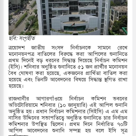
রাগারে দক্ষিণ কোরিয়ার বন্দি ২৫ শতাংশ বেড়েছে
র পাশে থাকুক বা না থাকুক, ইরানে একক সামরিক পদক্ষেপের
ছবি: সংগৃহীত
াররমে জুমার বয়ান ও নামাজ পড়াবেন দেওবন্দের
ত্রয়োদশ জাতীয় সংসদ নির্বাচনকে সামনে রেখে
মনোনয়নপত্র বাতিলের বিরুদ্ধে করা আপিলের শুনানিতে
প্রথম দিনেই বড় ধরনের সিদ্ধান্ত দিয়েছে নির্বাচন কমিশন
(ইসি)। শনিবার অনুষ্ঠিত শুনানিতে ৫১ জন প্রার্থীর মনোনয়ন
াংলা ছাড়লেন জনপ্রিয় ভারতীয় সাংবাদিক ময়ূখ রঞ্জন
বৈধ ঘোষণা করা হয়েছে, একজনের প্রার্থিতা বাতিল করা
হয়েছে এবং তিনটি আবেদনের বিষয়ে সিদ্ধান্ত স্থগিত রাখা
হয়েছে।
শোন অ্যারেস্ট আবেদন, বরগুনার এসআইয়ের বিরুদ্ধে
রাজধানীর আগারগাঁওয়ে নির্বাচন কমিশন ভবনের
অডিটোরিয়ামে শনিবার (১০ জানুয়ারি) এই আপিল শুনানি
অনুষ্ঠিত হয়। প্রধান নির্বাচন কমিশনার (সিইসি) এ এম এম
নাসির উদ্দিনের সভাপতিত্বে অনুষ্ঠিত শুনানিতে চার নির্বাচন
ি জাদুঘর নতুন বাংলাদেশের পথচলার কেন্দ্র হবে: ড.
কমিশনার উপস্থিত ছিলেন। প্রথম দিনে নির্ধারিত ৭০টি
আপিল আবেদনের শুনানি সম্পন্ন হয় বলে ইসি সূত্র