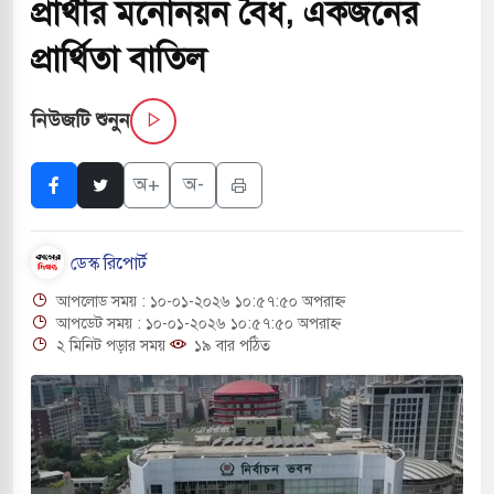
প্রার্থীর মনোনয়ন বৈধ, একজনের
পরিবর্তন হয়ে আসছে ‘স্পেশাল রেসপন্স ব্যাটালিয়ন
প্রার্থিতা বাতিল
নিউজটি শুনুন
 বাসের মুখোমুখি সংঘর্ষে ৯ জন নিহত
চাপায় ৬ শ্রমিক নিহত, আহত ১৫
অ+
অ-
 শব্দদূষণ নিয়ন্ত্রণে দেড় হাজার মসজিদ থেকে মাইক
ডেস্ক রিপোর্ট
আপলোড সময় : ১০-০১-২০২৬ ১০:৫৭:৫০ অপরাহ্ন
 বন্দুকধারীর গুলিতে শিক্ষক নিহত, হামলাকারীর আত্মহত্যা
আপডেট সময় : ১০-০১-২০২৬ ১০:৫৭:৫০ অপরাহ্ন
২ মিনিট পড়ার সময়
১৯ বার পঠিত
ে মধ্যপ্রাচ্যে ব্ল্যাকআউটের কঠোর হুঁশিয়ারি ইরানের
 বিমানবন্দরের নিরাপত্তা তল্লাশিতে ছাড় দেওয়া হবে না: