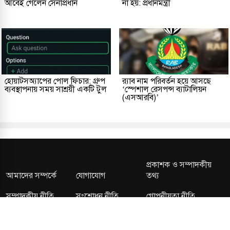
আবেই গেলেন সেনাপ্রধান
না হয়: প্রধানমন্ত্রী
হোয়াটসঅ্যাপের পোল ফিচার: গ্রুপ
র‌্যাব নাম পরিবর্তন হয়ে আসছে
ব্যবস্থাপনায় সময় সাশ্রয়ী একটি টুল
‘স্পেশাল রেসপন্স ব্যাটালিয়ন
(এসআরবি)’
প্রকাশক ও সম্পাদকীয়
আমাদের সম্পর্কে
যোগাযোগ
তথ্য
সম্পাদকীয় নীতি
সংশোধন নীতি
গোপনীয়তা নীতি