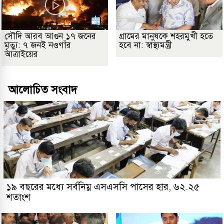
সৌদি আরব আগুন ১৭ জনের
গ্রামের মানুষকে শহরমুখী হতে
মৃত্যু: ৭ জনই নওগাঁর
হবে না: স্বাস্থ্যমন্ত্রী
আত্রাইয়ের
আলোচিত সংবাদ
১৯ বছরের মধ্যে সর্বনিম্ন এসএসসি পাসের হার, ৬২.২৫
শতাংশ