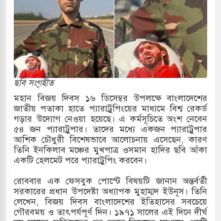
িরের কাছে দোয়া চাইলেন প্রধানমন্ত্রী তারেক রহমান
 সফরে দক্ষিণ সুদান ও আবেই গেলেন সেনাপ্রধান
ির ফ্রি ব্যবহারকারীদের জন্য মেসেজ লিমিট তুলে নিল
ছবি সংগৃহীত
় পাকিস্তানি হাইকমিশনারের বাসভবনে আগুন, আইসিইউতে
মহান বিজয় দিবস ১৬ ডিসেম্বর উপলক্ষে বাংলাদেশের
জাতীয় পতাকা হাতে প্যারাট্রুপিংয়ের মাধ্যমে বিশ্ব রেকর্ড
গড়ার উদ্যোগ নেওয়া হয়েছে। এ কর্মসূচিতে অংশ নেবেন
৫৪ জন প্যারাট্রুপার। তাদের মধ্যে একজন প্যারাট্রুপার
 পরিবর্তন হয়ে আসছে ‘স্পেশাল রেসপন্স ব্যাটালিয়ন
আশিক চৌধুরী বিশেষভাবে আলোচনায় এসেছেন, কারণ
তিনি ইনকিলাব মঞ্চের মুখপাত্র ওসমান হাদির ছবি আঁকা
একটি হেলমেট পরে প্যারাট্রুপিং করবেন।
ই বাসের মুখোমুখি সংঘর্ষে ৯ জন নিহত
রোববার এক ফেসবুক পোস্টে বিষয়টি জানান অন্তর্বর্তী
সরকারের প্রধান উপদেষ্টা অধ্যাপক মুহাম্মদ ইউনূস। তিনি
সচাপায় ৬ শ্রমিক নিহত, আহত ১৫
লেখেন, বিজয় দিবস বাংলাদেশের ইতিহাসের সবচেয়ে
গৌরবময় ও তাৎপর্যপূর্ণ দিন। ১৯৭১ সালের এই দিনে দীর্ঘ
ে শব্দদূষণ নিয়ন্ত্রণে দেড় হাজার মসজিদ থেকে মাইক