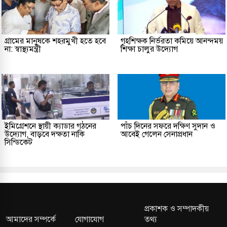
গ্রামের মানুষকে শহরমুখী হতে হবে
গৃহশিক্ষক নির্ভরতা কমিয়ে আনন্দময়
না: স্বাস্থ্যমন্ত্রী
শিক্ষা চালুর উদ্যোগ
ইমিগ্রেশনে স্থায়ী ক্যাডার গঠনের
পাঁচ দিনের সফরে দক্ষিণ সুদান ও
উদ্যোগ, বাড়বে দক্ষতা নাকি
আবেই গেলেন সেনাপ্রধান
সিন্ডিকেট
প্রকাশক ও সম্পাদকীয়
আমাদের সম্পর্কে
যোগাযোগ
তথ্য