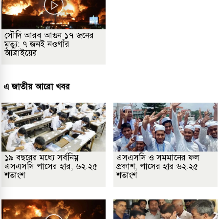
সৌদি আরব আগুন ১৭ জনের
মৃত্যু: ৭ জনই নওগাঁর
আত্রাইয়ের
এ জাতীয় আরো খবর
১৯ বছরের মধ্যে সর্বনিম্ন
এসএসসি ও সমমানের ফল
এসএসসি পাসের হার, ৬২.২৫
প্রকাশ, পাসের হার ৬২.২৫
শতাংশ
শতাংশ