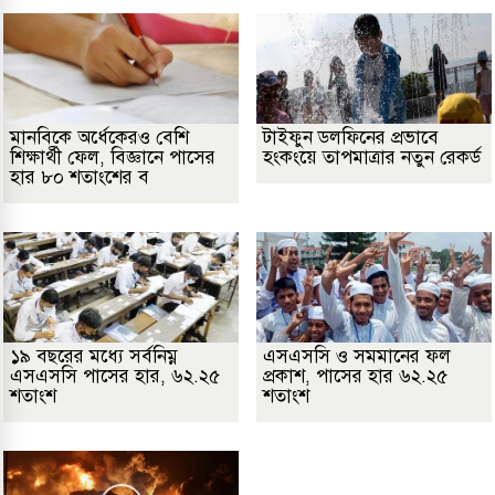
মানবিকে অর্ধেকেরও বেশি
টাইফুন ডলফিনের প্রভাবে
শিক্ষার্থী ফেল, বিজ্ঞানে পাসের
হংকংয়ে তাপমাত্রার নতুন রেকর্ড
হার ৮০ শতাংশের ব
১৯ বছরের মধ্যে সর্বনিম্ন
এসএসসি ও সমমানের ফল
এসএসসি পাসের হার, ৬২.২৫
প্রকাশ, পাসের হার ৬২.২৫
শতাংশ
শতাংশ